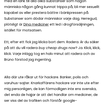
med en länk till alla olika substanser som någon
människa någon gång kunnat trippa på, bli mer sexuellt
kapabel av eller prestera bättre i bänkpressen på.
Substanser som dödar människor varje dag. Herregud,
plötsligt är
Dina mediciner
ett led i drogförsäljningen,
istället för motsatsen.
Ett, efter ett fick jag klicka bort dem. Radera. Är du säker
på att du vill radera
buy cheap drugs now
? Ja. Klick, klick,
klick. Varje inlägg tog en halv minut att radera och av
Brüno förstod jag ingenting.
Alla där ute råkar ut för hackare. Banker, polis och
varuhus-sajter. Knarkaffärens hackare var inte ute efter
mig personligen, de kan förmodligen inte ens svenska,
det enda de hajjar är att det handlar om mediciner, de
ser viss del av trafiken och förstår google-