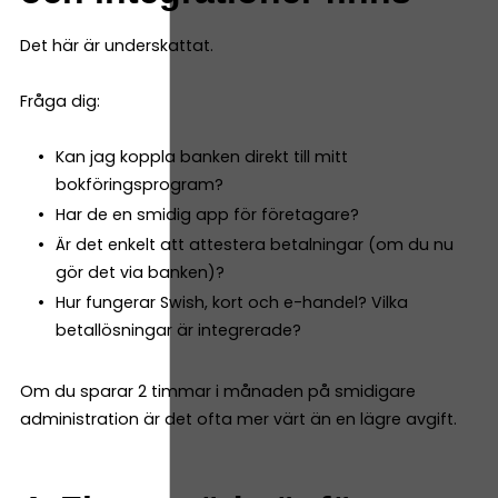
Det här är underskattat.
Fråga dig:
Kan jag koppla banken direkt till mitt
bokföringsprogram?
Har de en smidig app för företagare?
Är det enkelt att attestera betalningar (om du nu
gör det via banken)?
Hur fungerar Swish, kort och e-handel? Vilka
betallösningar är integrerade?
Om du sparar 2 timmar i månaden på smidigare
administration är det ofta mer värt än en lägre avgift.