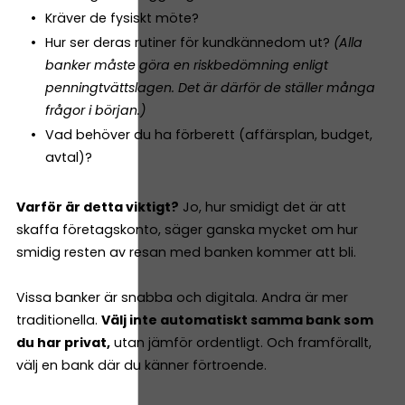
Kräver de fysiskt möte?
Hur ser deras rutiner för kundkännedom ut?
(Alla
banker måste göra en riskbedömning enligt
penningtvättslagen. Det är därför de ställer många
frågor i början.)
Vad behöver du ha förberett (affärsplan, budget,
avtal)?
Varför är detta viktigt?
Jo, hur smidigt det är att
skaffa företagskonto, säger ganska mycket om hur
smidig resten av resan med banken kommer att bli.
Vissa banker är snabba och digitala. Andra är mer
traditionella.
Välj inte automatiskt samma bank som
du har privat,
utan jämför ordentligt. Och framförallt,
välj en bank där du känner förtroende.