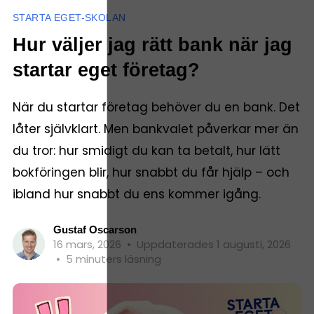
STARTA EGET-SKOLAN
Hur väljer jag rätt bank när jag
startar eget företag?
När du startar företag behöver du en bank. Det
låter självklart. Men bankvalet påverkar mer än
du tror: hur smidigt du kan ta betalt, hur lätt
bokföringen blir, hur snabbt du får hjälp – och
ibland hur snabbt du ens kommer igång.
Gustaf Oscarson
16 mars, 2026
•
Uppdaterades 1 augusti, 2026
•
5 minuters läsning