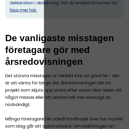
deklaration i aktiebolag. Har du enskild firma kan du
l
äsa mer här.
De vanligaste misstagen
företagare gör med
årsredovisningen
Det största misstaget är faktiskt inte att göra fel – det
är att vänta för länge. När årsredovisningen blir ett
projekt som skjuts upp vecka efter vecka ökar risken att
något missas eller att arbetet blir mer stressigt än
nödvändigt.
Många företagare blir också förvånade över hur mycket
som idag går att automatisera. Om bokföringen är i