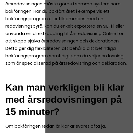
årsredovisningen måste göras i samma system som
bokföringen. Har du bokfört året i exempelvis ett
bokföringsprogram eller tillsammans med en
redovisningsbyrå, kan du enkelt exportera en SIE-fil eller
använda en direktkoppling till Årsredovisning Online för
att skapa själva årsredovisningen och deklarationen.
Detta ger dig flexibiliteten att behålla ditt befintliga
bokföringsprogram samtidigt som du väljer en lösning
som är specialiserad på årsredovisning och deklaration.
Kan man verkligen bli klar
med årsredovisningen på
15 minuter?
Om bokföringen redan är klar är svaret ofta ja.