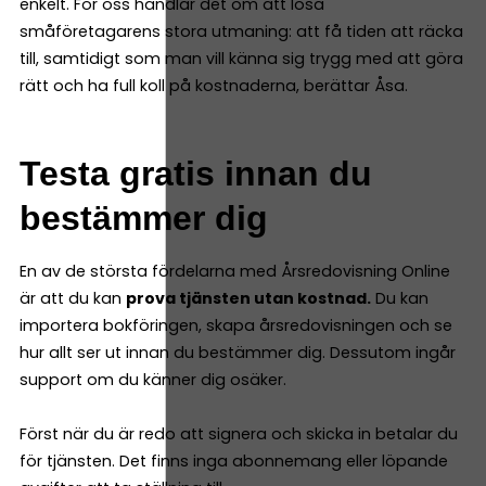
enkelt. För oss handlar det om att lösa
småföretagarens stora utmaning: att få tiden att räcka
till, samtidigt som man vill känna sig trygg med att göra
rätt och ha full koll på kostnaderna, berättar Åsa.
Testa gratis innan du
bestämmer dig
En av de största fördelarna med Årsredovisning Online
är att du kan
prova tjänsten utan kostnad.
Du kan
importera bokföringen, skapa årsredovisningen och se
hur allt ser ut innan du bestämmer dig. Dessutom ingår
support om du känner dig osäker.
Först när du är redo att signera och skicka in betalar du
för tjänsten. Det finns inga abonnemang eller löpande