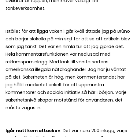
avklarat är toppen, men kräver väldigt lite
tankeverksamhet.
Istället för att ligga vaken i går kväll tittade jag på
Brüno
och börjar slökolla på min sajt för att se att artikeln blev
som jag tänkt. Det var en himla tur att jag gjorde det.
Hela kommentarsfunktionen var nedlusad med
reklamspaminlägg. Med länk till värsta sortens
amerikanska illegala nätdroghandel. Jag har ju väntat
på det. Säkerheten är hög, men kommenterandet har
jag hållit medvetet enkelt för att uppmuntra
kommentarer och sociala initiativ så här i början. Varje
säkerhetsnivå skapar motstånd för användaren, det
måste vägas in.
Igår natt kom attacken
. Det var nära 200 inlägg, varje