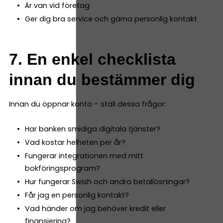
Är van vid företag
Ger dig bra service och gärna personlig kontakt
7. En enkel checklista
innan du bestämmer dig
Innan du öppnar konto – ställ dessa frågor:
Har banken smidiga digitala tjänster?
Vad kostar helheten per år?
Fungerar integrationen med mitt
bokföringsprogram?
Hur fungerar Swish och andra betallösningar?
Får jag en personlig kontakt?
Vad händer om jag behöver kredit eller
finansiering?