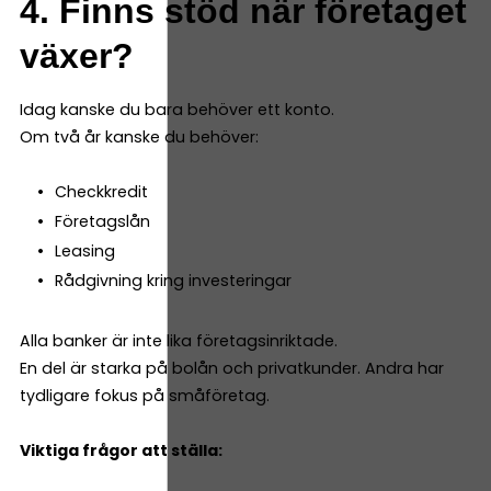
4. Finns stöd när företaget
växer?
Idag kanske du bara behöver ett konto.
Om två år kanske du behöver:
Checkkredit
Företagslån
Leasing
Rådgivning kring investeringar
Alla banker är inte lika företagsinriktade.
En del är starka på bolån och privatkunder. Andra har
tydligare fokus på småföretag.
Viktiga frågor att ställa: