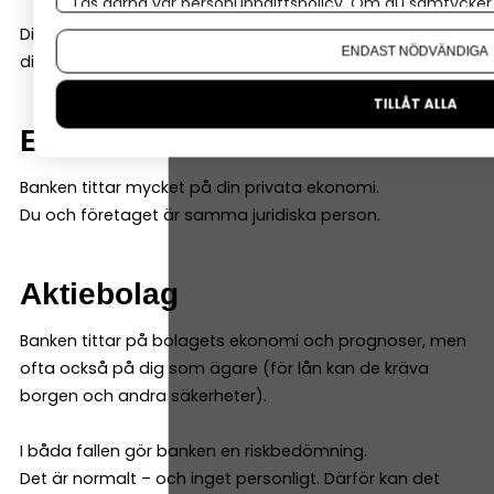
Läs gärna vår
personuppgiftspolicy
. Om du samtycker t
Om du vill ändra ditt val i efterhand hittar du den möjl
Ditt val av företagsform påverkar hur banken bedömer
ENDAST NÖDVÄNDIGA
dig.
TILLÅT ALLA
Enskild firma
Banken tittar mycket på din privata ekonomi.
Du och företaget är samma juridiska person.
Aktiebolag
Banken tittar på bolagets ekonomi och prognoser, men
ofta också på dig som ägare (för lån kan de kräva
borgen och andra säkerheter).
I båda fallen gör banken en riskbedömning.
Det är normalt – och inget personligt. Därför kan det