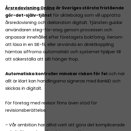
Årsredovisning Online
är Sveriges största fristående
gör-det-själv-tjänst
för aktiebolag som vill upprätta
årsredovisning och deklaration digitalt. Tjänsten guidar
användaren steg-för-steg genom processen och
anpassar innehållet efter företagets bokföring. Genom
att läsa in en SIE-fil, eller använda en direktkoppling
hämtas siffrorna automatiskt och systemet hjälper till
att säkerställa att allt hänger ihop.
Automatiska kontroller minskar risken för fel
och när
allt är klart kan handlingarna signeras med BankID och
skickas in digitalt.
För företag med revisor finns även stöd för
revisionsberättelse.
– Vår ambition har alltid varit att göra det komplicerade