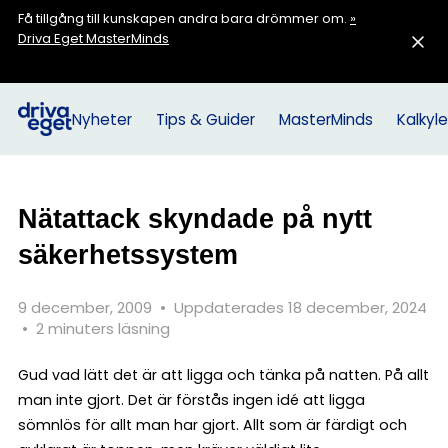
Få tillgång till kunskapen andra bara drömmer om.
»
Driva Eget MasterMinds
Nyheter
Tips & Guider
MasterMinds
Kalkyle
Nätattack skyndade på nytt
säkerhetssystem
9 december, 2009
•
Uppdaterades 18 december, 2024
•
2 minuters läsning
Gud vad lätt det är att ligga och tänka på natten. På allt
man inte gjort. Det är förstås ingen idé att ligga
sömnlös för allt man har gjort. Allt som är färdigt och