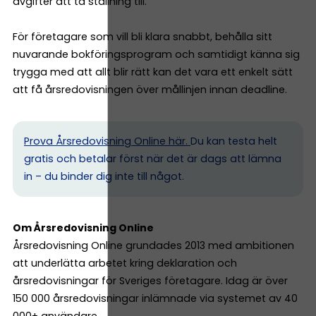
avgifter att ta ställning till.
För företagare som vill bli klara snabbt, behålla sitt
nuvarande bokföringsprogram och samtidigt känna sig
trygga med att allt blir rätt kan det vara ett enkelt sätt
att få årsredovisningen över mållinjen innan deadline.
Prova Årsredovisning Online här.
Du kan testa helt
gratis och betalar först när det är dags att lämna
in – du binder dig inte till något.
Om Årsredovisning Online
Årsredovisning Online grundades 2013 med ambitionen
att underlätta arbetet kring deklaration och
årsredovisningar för Sveriges företagare. Idag är över
150 000 årsredovisningar inlämnade via systemet av 40
000+ användare.