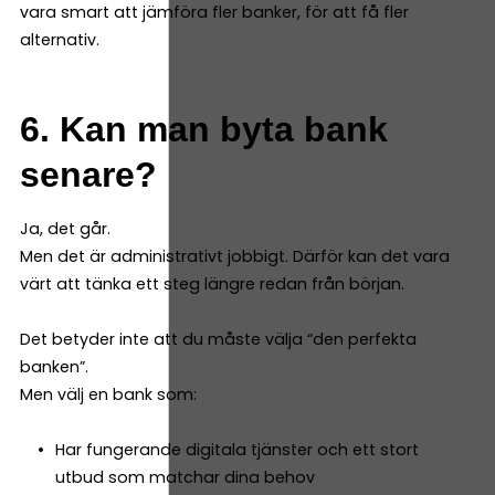
vara smart att jämföra fler banker, för att få fler
alternativ.
6. Kan man byta bank
senare?
Ja, det går.
Men det är administrativt jobbigt. Därför kan det vara
värt att tänka ett steg längre redan från början.
Det betyder inte att du måste välja “den perfekta
banken”.
Men välj en bank som:
Har fungerande digitala tjänster och ett stort
utbud som matchar dina behov