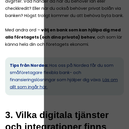
avgifter. Vad händer då när du behöver lån eller
checkkredit? Eller när du också behöver privat bolån via
banken? Högst troligt kommer du att behöva byta bank.
Med andra ord –
välj en bank som kan hjälpa dig med
alla företagets (och dina privata) behov
, och som lär
känna hela din och företagets ekonomi.
Tips från Nordea:
Hos oss på Nordea får du som
småföretagare flexibla bank- och
finansieringslösningar som hjälper dig växa.
Läs om
allt som ingår här.
3. Vilka digitala tjänster
och integrationer finns