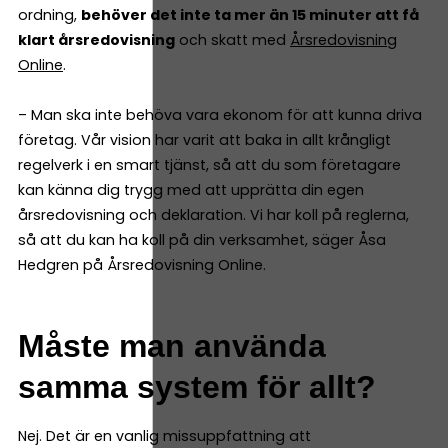
ordning,
behöver det inte ta mer än 15 minuter att få
klart årsredovisning
och skatt med
Årsredovisning
Online
.
– Man ska inte behöva vara ekonom för att kunna driva
företag. Vår vision har varit att baka in allt krångligt
regelverk i en smart tjänst, så att du som företagare
kan känna dig trygg med att upprätta din egen
årsredovisning och deklaration. Vi har koll på reglerna,
så att du kan ha koll på din verksamhet, säger Åsa
Hedgren på Årsredovisning Online.
Måste man använda
samma system för allt?
Nej. Det är en vanlig missuppfattning att