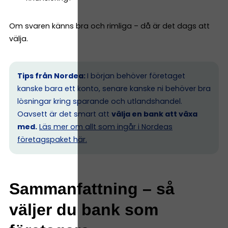
Om svaren känns bra och rimliga – då är det dags att
välja.
Tips från Nordea:
I början behöver företaget
kanske bara ett konto, senare kanske ni behöver bra
lösningar kring sparande och utlandshandel.
Oavsett är det smart att
välja en bank att växa
med.
Läs mer om allt som ingår i Nordeas
företagspaket här.
Sammanfattning – så
väljer du bank som