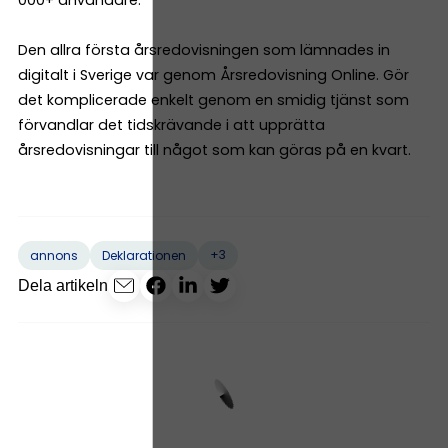
Den allra första årsredovisningen som lämnades in
digitalt i Sverige var genom Årsredovisning Online. Gör
det komplicerade enkelt genom en smidig tjänst som
förvandlar det tidskrävande i att upprätta
årsredovisningar till något som kan göras på en kvart.
+3
annons
Deklarationen
Dela artikeln