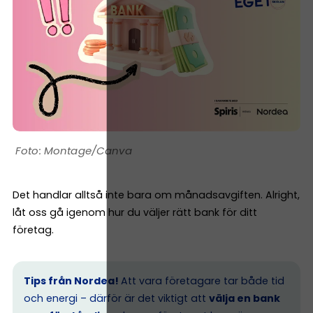
Montage/Canva
Det handlar alltså inte bara om månadsavgiften. Alright,
låt oss gå igenom hur du väljer rätt bank för ditt
företag.
Tips från Nordea!
Att vara företagare tar både tid
och energi – därför är det viktigt att
välja en bank