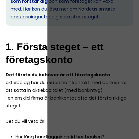
som förstår dig
och som företaget kan växa
med. Här kan du läsa mer om
Nordeas smarta
banklösningar för dig som startar eget.
1. Första steget – ett
företagskonto
Det första du behöver är ett företagskonto.
I
aktiebolag har du redan haft kontakt med banken för
att sätta in aktiekapitalet (med bankintyg).
I en enskild firma är bankkontot ofta det första riktiga
steget.
Det du vill veta är:
Hur lång handläggningstid har banken?