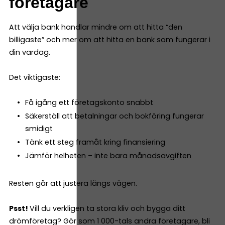
företagare
Att välja bank handlar mindre om att hitta “den
billigaste” och mer om att hitta en bank som fungerar i
din vardag.
Det viktigaste:
Få igång ett företagskonto snabbt
Säkerställ att betalningar och bokföring fungerar
smidigt
Tänk ett steg framåt kring finansiering
Jämför helheten – inte bara månadsavgiften
Resten går att justera längs vägen.
Psst!
Vill du verkligen ta stora kliv och bygga ditt
drömföretag? Gör som 1 000-tals andra företagare, bli