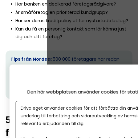
Har banken en dedikerad företagsrådgivare?
Är småföretag en prioriterad kundgrupp?
Hur ser deras kreditpolicy ut för nystartade bolag?
Kan du få en personlig kontakt som lär känna just
dig och ditt företag?
Tips från Nordea:
500 000 företagare har redan
valt Nordea. Välj en bank som förstår företagande
–
allt detta ingår.
(Ps. I
bland kan det vara skönt att ta
ett möte med banken, hos Nordea kan alla företag
oavsett storlek boka ett personligt möte.)
Den här webbplatsen använder cookies
för sta
Driva eget använder cookies för att förbättra din anvä
underlag till förbättring och vidareutveckling av hems
5. Skillnad mellan enskild
relevanta erbjudanden till dig.
firma och aktiebolag