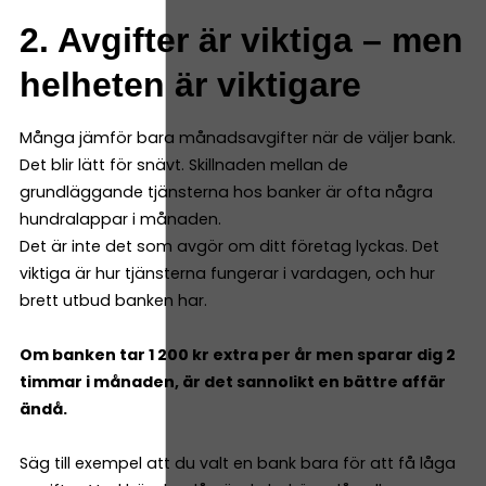
2. Avgifter är viktiga – men
helheten är viktigare
Många jämför bara månadsavgifter när de väljer bank.
Det blir lätt för snävt. Skillnaden mellan de
grundläggande tjänsterna hos banker är ofta några
hundralappar i månaden.
Det är inte det som avgör om ditt företag lyckas. Det
viktiga är hur tjänsterna fungerar i vardagen, och hur
brett utbud banken har.
Om banken tar 1 200 kr extra per år men sparar dig 2
timmar i månaden, är det sannolikt en bättre affär
ändå.
Säg till exempel att du valt en bank bara för att få låga