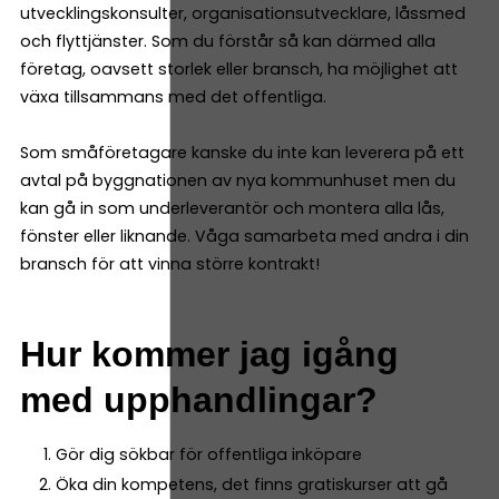
utvecklingskonsulter, organisationsutvecklare, låssmed
och flyttjänster. Som du förstår så kan därmed alla
företag, oavsett storlek eller bransch, ha möjlighet att
växa tillsammans med det offentliga.
Som småföretagare kanske du inte kan leverera på ett
avtal på byggnationen av nya kommunhuset men du
kan gå in som underleverantör och montera alla lås,
fönster eller liknande. Våga samarbeta med andra i din
bransch för att vinna större kontrakt!
Hur kommer jag igång
med upphandlingar?
Gör dig sökbar för offentliga inköpare
Öka din kompetens, det finns gratiskurser att gå