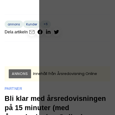
+6
annons
Kunder
Dela artikeln
ANNONS
Innehåll från
Årsredovisning Online
PARTNER
Bli klar med årsredovisningen
på 15 minuter (med