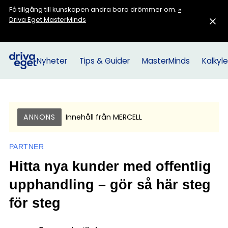
Få tillgång till kunskapen andra bara drömmer om.
»
Driva Eget MasterMinds
Nyheter
Tips & Guider
MasterMinds
Kalkyle
ANNONS
Innehåll från
MERCELL
PARTNER
Hitta nya kunder med offentlig
upphandling – gör så här steg
för steg