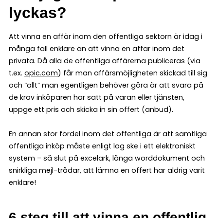
lyckas?
Att vinna en affär inom den offentliga sektorn är idag i
många fall enklare än att vinna en affär inom det
privata. Då alla de offentliga affärerna publiceras (via
t.ex.
opic.com
) får man affärsmöjligheten skickad till sig
och “allt” man egentligen behöver göra är att svara på
de krav inköparen har satt på varan eller tjänsten,
uppge ett pris och skicka in sin offert (anbud).
En annan stor fördel inom det offentliga är att samtliga
offentliga inköp måste enligt lag ske i ett elektroniskt
system – så slut på excelark, långa worddokument och
snirkliga mejl-trådar, att lämna en offert har aldrig varit
enklare!
6 steg till att vinna en offentlig