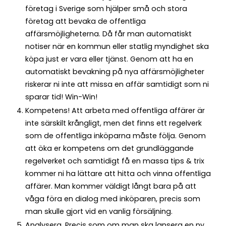
företag i Sverige som hjälper små och stora
företag att bevaka de offentliga
affärsmöjligheterna. Då får man automatiskt
notiser när en kommun eller statlig myndighet ska
köpa just er vara eller tjänst. Genom att ha en
automatiskt bevakning på nya affärsmöjligheter
riskerar ni inte att missa en affär samtidigt som ni
sparar tid! Win-Win!
Kompetens! Att arbeta med offentliga affärer är
inte särskilt krångligt, men det finns ett regelverk
som de offentliga inköparna måste följa. Genom
att öka er kompetens om det grundläggande
regelverket och samtidigt få en massa tips & trix
kommer ni ha lättare att hitta och vinna offentliga
affärer. Man kommer väldigt långt bara på att
våga föra en dialog med inköparen, precis som
man skulle gjort vid en vanlig försäljning.
Analysera. Precis som om man ska lansera en ny