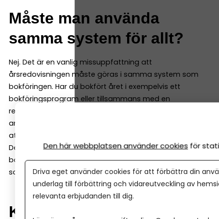
Måste man använda
samma system för allt?
Nej. Det är en vanlig missuppfattning att
årsredovisningen måste göras i samma system som
bokföringen. Har du bokfört året i exempelvis ett
bokföringsprogram eller tillsammans med en
redovisningsbyrå, kan du enkelt exportera en SIE-fil eller
använda en direktkoppling till Årsredovisning Online för
att skapa själva årsredovisningen och deklarationen.
Den här webbplatsen använder cookies
för sta
Detta ger dig flexibiliteten att behålla ditt befintliga
bokföringsprogram samtidigt som du väljer en lösning
Driva eget använder cookies för att förbättra din anvä
som är specialiserad på årsredovisning och deklaration.
underlag till förbättring och vidareutveckling av hems
relevanta erbjudanden till dig.
Kan man verkligen bli klar