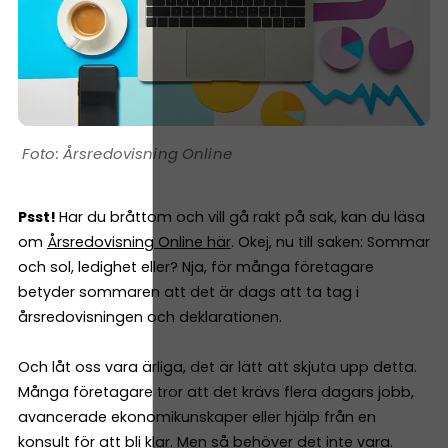
Årsredovisning Online
Psst!
Har du bråttom och vill gå rakt på sak, kan du läsa
om
Årsredovisning Online här
. Okej, nu till saken: Sommar
och sol, ledighet eller? Nja, för många företagare
betyder sommaren att det är dags att ta tag i
årsredovisningen och deklarationen.
Och låt oss vara ärliga, det är lätt att skjuta upp detta.
Många företagare tror att det krävs flera dagars jobb,
avancerade ekonomikunskaper eller hjälp från en
konsult för att bli klar. Men så behöver det inte vara.