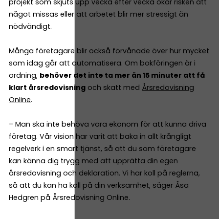
projekt som skjuts upp vecka efter vecka ökar risken att
något missas eller att arbetet blir mer stressigt än
nödvändigt.
Många företagare blir också förvånade över hur mycket
som idag går att automatisera. Om bokföringen är i
ordning,
behöver det inte ta mer än 15 minuter att få
klart årsredovisning
och skatt med
Årsredovisning
Online
.
– Man ska inte behöva vara ekonom för att kunna driva
företag. Vår vision har varit att baka in allt krångligt
regelverk i en smart tjänst, så att du som företagare
kan känna dig trygg med att upprätta din egen
årsredovisning och deklaration. Vi har koll på reglerna,
så att du kan ha koll på din verksamhet, säger Åsa
Hedgren på Årsredovisning Online.