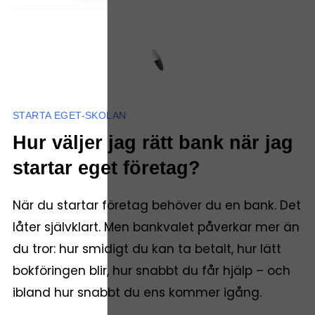
STARTA EGET-SKOLAN
Hur väljer jag rätt bank när jag
startar eget företag?
När du startar företag behöver du en bank. Det
låter självklart. Men bankvalet påverkar mer än
du tror: hur smidigt du kan ta betalt, hur lätt
bokföringen blir, hur snabbt du får hjälp – och
ibland hur snabbt du ens kommer igång.