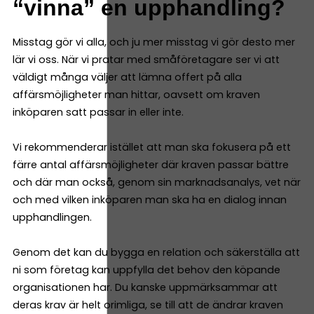
“vinna” en upphandling?
Misstag gör vi alla, och ju mer misstag vi gör desto mer
lär vi oss. När vi pratar med småföretagare ser vi att
väldigt många väljer att lämna offert på alla
affärsmöjligheter man hittar, oavsett om kraven
inköparen satt passar in eller inte.
Vi rekommenderar istället att man ska fokusera på ett
färre antal affärsmöjligheter där kraven passar bättre
och där man också, genom sin marknadsanalys, vet när
och med vilken inköparen man ska ha en dialog innan
upphandlingen.
Genom det kan du bygga en relation och säkerställa att
ni som företag kan uppfylla det behov den köpande
organisationen har. Du kanske uppmärksammar att
deras krav är helt orimliga, se till att de ändrar kraven