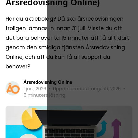
Årsredovisning Online)
Har du aktiebolag? Då ska årsredovisningen
troligen lämnas in innan 31 juli. Visste du att
det bara behöver ta 15 minuter att få allt klart
genom den smidiga tjänsten Årsredovisning
Online, och att du kan få all support du
behöver?
Årsredovisning Online
1 juni, 2026
•
Uppdaterades 1 augusti, 2026
•
5 minuters läsning