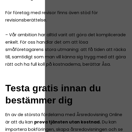
För företag med revisor finns även stöd för
revisionsberättelse.
– Vår ambition har alltid varit att göra det komplicerade
enkelt. För oss handlar det om att lösa
småföretagarens stora utmaning: att få tiden att räcka
till, samtidigt som man vill känna sig trygg med att göra
rätt och ha full koll på kostnaderna, berättar Åsa.
Testa gratis innan du
bestämmer dig
En av de största fördelarna med Årsredovisning Online
är att du kan
prova tjänsten utan kostnad.
Du kan
importera bokföringen, skapa årsredovisningen och se