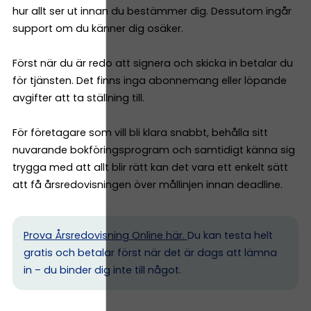
hur allt ser ut innan du bestämmer dig. Dessutom ingår
support om du känner dig osäker.
Först när du är redo att signera och skicka in betalar du
för tjänsten. Det finns inga abonnemang eller löpande
avgifter att ta ställning till.
För företagare som vill bli klara snabbt, behålla sitt
nuvarande bokföringsprogram och samtidigt känna sig
trygga med att allt blir rätt kan det vara ett enkelt sätt
att få årsredovisningen över mållinjen innan deadline.
Prova Årsredovisning Online här.
Du kan testa helt
gratis och betalar först när det är dags att lämna
in – du binder dig inte till något.