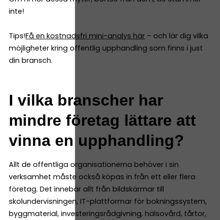
inte!
Tips!
Få en kostnadsfri mini-analys här
– och lär dig vilka
möjligheter kring offentlig upphandling som finns i just
din bransch.
I vilka branscher har
mindre företag lättare att
vinna en upphandling?
Allt de offentliga organisationerna behöver i sin
verksamhet måste också köpas in från ett eller flera
företag. Det innebär allt från bildskärmar till
skolundervisningen, IT-plattformar för bokningssystem,
byggmaterial, investeringsrådgivning, hälsovård, tårtor,