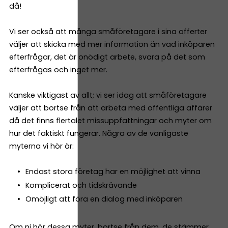
då!
Vi ser också att många småföretagare i sina offerter
väljer att skicka med mer information än vad inköparen
efterfrågar, det är onödigt arbete, svara på det som
efterfrågas och inget mer.
Kanske viktigast av allt; vi ser idag att småföretagare
väljer att bortse från att arbeta med offentliga affärer
då det finns flertalet missuppfattningar och myter om
hur det faktiskt fungerar. Några av de vanligaste
myterna vi hör är:
Endast stora företag har en möjlighet att vinna
Komplicerat och tidskrävande
Omöjligt att föra en dialog med inköparen
Om ni hör dessa myter, bortse från dem, de stämmer