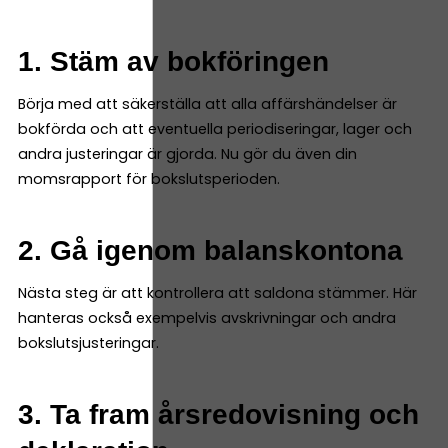
1. Stäm av bokföringen
Börja med att säkerställa att alla affärshändelser är
bokförda och att eventuella periodiseringar, lager och
andra justeringar är gjorda. Nu gör du även din
momsrapport för bokslutsperioden.
2. Gå igenom balanskontona
Nästa steg är att kontrollera att saldona stämmer. Här
hanteras också exempelvis avskrivningar och andra
bokslutsjusteringar.
3. Ta fram årsredovisning och