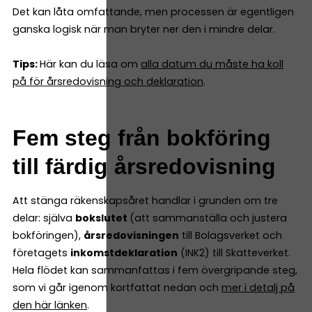
Det kan låta omfattande, men processen är egentligen
ganska logisk när man bryter ner den i mindre delar.
Tips:
Här kan du läsa om
alla datum du måste ha koll
på för årsredovisning och deklaration
.
Fem steg från bokföring
till färdig årsredovisning
Att stänga räkenskapsåret handlar i grunden om tre
delar: själva
bokslutet
(att sammanställa och justera
bokföringen),
årsredovisningen
till Bolagsverket och
företagets
inkomstdeklaration
(INK2) till Skatteverket.
Hela flödet kan sammanfattas i fem övergripande steg,
som vi går igenom kortfattat nedan och
mer i detalj på
den här länken
.