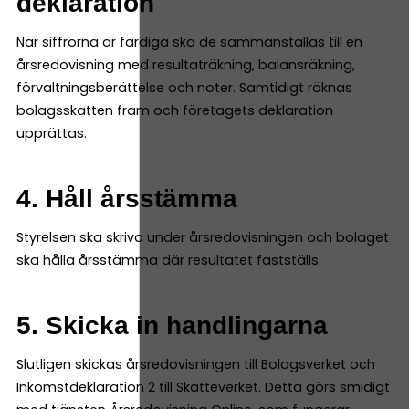
deklaration
När siffrorna är färdiga ska de sammanställas till en
årsredovisning med resultaträkning, balansräkning,
förvaltningsberättelse och noter. Samtidigt räknas
bolagsskatten fram och företagets deklaration
upprättas.
4. Håll årsstämma
Styrelsen ska skriva under årsredovisningen och bolaget
ska hålla årsstämma där resultatet fastställs.
5. Skicka in handlingarna
Slutligen skickas årsredovisningen till Bolagsverket och
Inkomstdeklaration 2 till Skatteverket. Detta görs smidigt