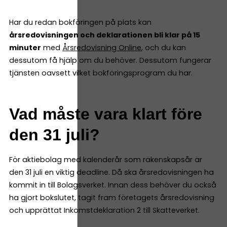
Har du redan bokföringen på plats kan
årsredovisningen och deklarationen bli klar på 15
minuter
med
Årsredovisning Online
, och du kan
dessutom få hjälp om du behöver. Dessutom fungerar
tjänsten oavsett vilket bokföringsprogram du har.
Vad måste vara klart före
den 31 juli?
För aktiebolag med kalenderår som räkenskapsår är
den 31 juli en viktig deadline. Då ska årsredovisningen ha
kommit in till Bolagsverket. Innan dess behöver du också
ha gjort bokslutet, tagit fram företagets årsredovisning
och upprättat Inkomstdeklaration 2 till Skatteverket.