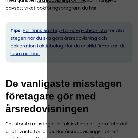
med tjänsten
Årsredovisning Online
, som fungerar
oavsett vilket bokföringsprogram du har.
Tips:
Här finns en steg-för-steg-checklista
för alla
stegen när du ska göra årsredovisning och
deklaration i aktiebolag. Har du enskild firma kan du
l
äsa mer här.
De vanligaste misstagen
företagare gör med
årsredovisningen
Det största misstaget är faktiskt inte att göra fel – det
är att vänta för länge. När årsredovisningen blir ett