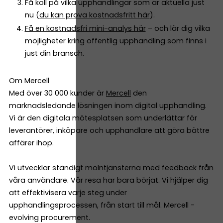
Få koll på vilka upphandlingar som är aktuella just
nu (
du kan prova kostnadsfritt här
).
Få en kostnadsfri mini-analys här
– och lär dig vilka
möjligheter kring offentlig upphandling som finns i
just din bransch.
Om Mercell
Med över 30 000 kunder är
Mercell
den
marknadsledande lösningen inom digital upphandling.
Vi är den digitala mötesplatsen som underlättar för
leverantörer, inköpare och upphandlare att göra bättre
affärer ihop.
Vi utvecklar ständigt molntjänsterna med feedback från
våra användare. Vår resa har bara börjat. Vi hjälper dig
att effektivisera varje steg under
upphandlingsprocessen, från start till mål. Mercell -
evolving procurement.