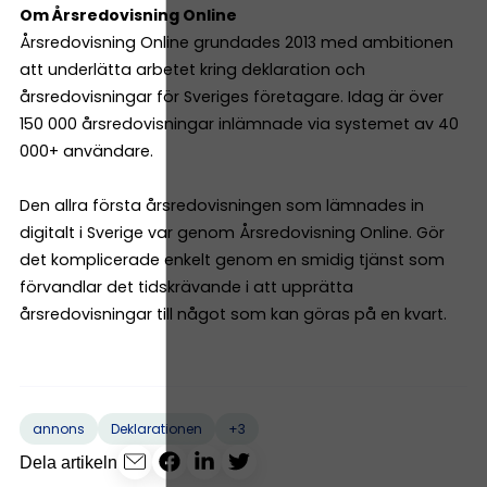
Om Årsredovisning Online
Årsredovisning Online grundades 2013 med ambitionen
att underlätta arbetet kring deklaration och
årsredovisningar för Sveriges företagare. Idag är över
150 000 årsredovisningar inlämnade via systemet av 40
000+ användare.
Den allra första årsredovisningen som lämnades in
digitalt i Sverige var genom Årsredovisning Online. Gör
det komplicerade enkelt genom en smidig tjänst som
förvandlar det tidskrävande i att upprätta
årsredovisningar till något som kan göras på en kvart.
+3
annons
Deklarationen
Dela artikeln