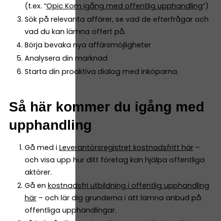
(t.ex. “
Opic Kom igång med offentlig upphandling
”)
Sök på relevanta affärer, se vad de efterfrågar och
vad du kan lämna offert på.
Börja bevaka nya affärsmöjligheter
Analysera din marknad
Starta din proaktiva dialog med inköparna.
Så här kommer du igång med
upphandling
Gå med i
Leverantörsregistret kostnadsfritt här
–
och visa upp hur ditt företag kan hjälpa offentliga
aktörer.
Gå en
kostnadsfri utbildning i offentlig upphandling
här
– och lär dig grunderna i att lämna anbud på
offentliga upphandlingar.