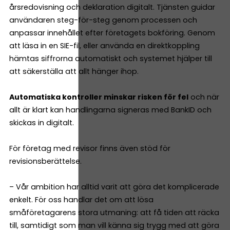
årsredovisning och deklaration digitalt. Tjänsten guidar
användaren steg-för-steg genom processen och
anpassar innehållet efter företagets bokföring. Genom
att läsa in en SIE-fil, eller använda en direktkoppling
hämtas siffrorna automatiskt och systemet hjälper till
att säkerställa att allt hänger ihop.
Automatiska kontroller minskar risken för fel
och när
allt är klart kan handlingarna signeras med BankID och
skickas in digitalt.
För företag med revisor finns även stöd för
revisionsberättelse.
– Vår ambition har alltid varit att göra det komplicerade
enkelt. För oss handlar det om att lösa
småföretagarens stora utmaning: att få tiden att räcka
till, samtidigt som man vill känna sig trygg med att göra