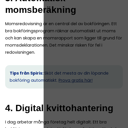
momsberäkning
Momsredovisning är en central del av bokföringen. Ett
bra bokföringsprogram räknar automatiskt ut moms
och kan skapa en momsrapport som ligger till grund för
momsdeklarationen. Det minskar risken för fel i
redovisningen.
Tips från Spiris:
Sköt det mesta av din löpande
bokföring automatiskt.
Prova gratis här!
4. Digital kvittohantering
I dag arbetar många företag helt digitalt. Ett bra