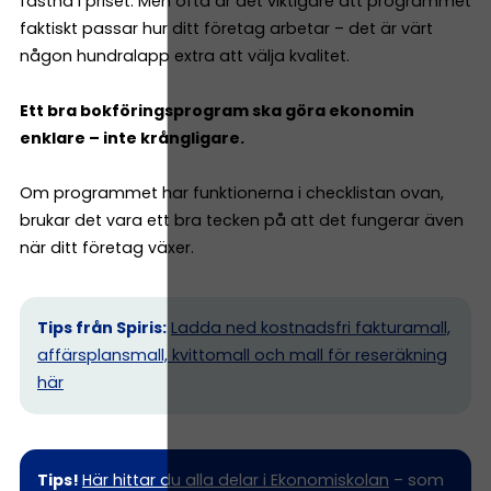
fastna i priset. Men ofta är det viktigare att programmet
faktiskt passar hur ditt företag arbetar – det är värt
någon hundralapp extra att välja kvalitet.
Ett bra bokföringsprogram ska göra ekonomin
enklare – inte krångligare.
Om programmet har funktionerna i checklistan ovan,
brukar det vara ett bra tecken på att det fungerar även
när ditt företag växer.
Tips från Spiris:
Ladda ned kostnadsfri fakturamall,
affärsplansmall, kvittomall och mall för reseräkning
här
Tips!
Här hittar du alla delar i Ekonomiskolan
– som