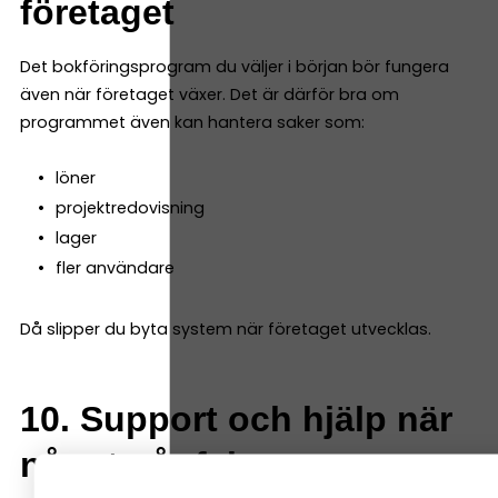
företaget
Det bokföringsprogram du väljer i början bör fungera
även när företaget växer. Det är därför bra om
programmet även kan hantera saker som:
löner
projektredovisning
lager
fler användare
Då slipper du byta system när företaget utvecklas.
10. Support och hjälp när
något går fel