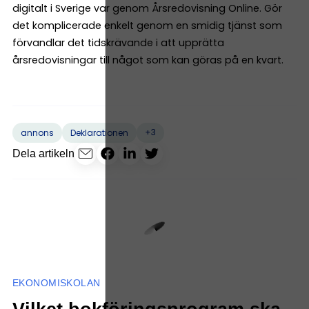
digitalt i Sverige var genom Årsredovisning Online. Gör
det komplicerade enkelt genom en smidig tjänst som
förvandlar det tidskrävande i att upprätta
årsredovisningar till något som kan göras på en kvart.
+3
annons
Deklarationen
Dela artikeln
EKONOMISKOLAN