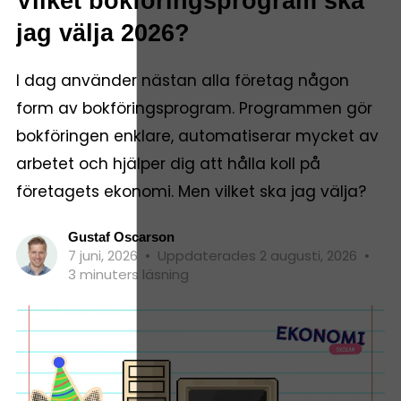
Vilket bokföringsprogram ska
jag välja 2026?
I dag använder nästan alla företag någon
form av bokföringsprogram. Programmen gör
bokföringen enklare, automatiserar mycket av
arbetet och hjälper dig att hålla koll på
företagets ekonomi. Men vilket ska jag välja?
Gustaf Oscarson
7 juni, 2026
•
Uppdaterades 2 augusti, 2026
•
3 minuters läsning