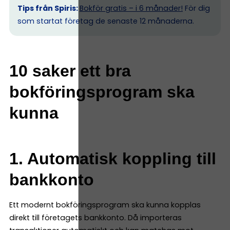
Tips från Spiris:
Bokför gratis – i 6 månader!
För dig
som startat företag de senaste 12 månaderna.
10 saker ett bra
bokföringsprogram ska
kunna
1. Automatisk koppling till
bankkonto
Ett modernt bokföringsprogram ska kunna kopplas
direkt till företagets bankkonto. Då importeras