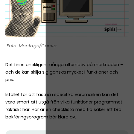
Montage/Canva
Det finns onekligen många alternativ på marknaden –
och de kan skilja sig ganska mycket i funktioner och
pris.
Istället för att fastna i specifika varumärken kan det
vara smart att utgå från vilka funktioner programmet
faktiskt har. Här är en checklista med tio saker ett bra
bokföringsprogram bör klara av.