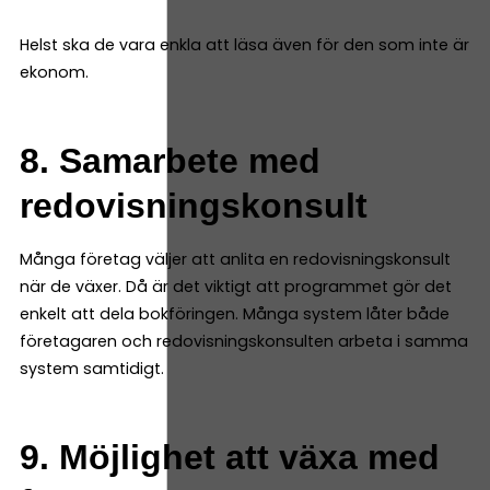
Helst ska de vara enkla att läsa även för den som inte är
ekonom.
8. Samarbete med
redovisningskonsult
Många företag väljer att anlita en redovisningskonsult
när de växer. Då är det viktigt att programmet gör det
enkelt att dela bokföringen. Många system låter både
företagaren och redovisningskonsulten arbeta i samma
system samtidigt.
9. Möjlighet att växa med