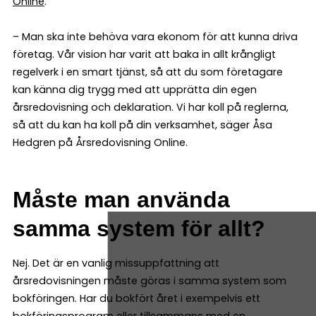
Online
.
– Man ska inte behöva vara ekonom för att kunna driva
företag. Vår vision har varit att baka in allt krångligt
regelverk i en smart tjänst, så att du som företagare
kan känna dig trygg med att upprätta din egen
årsredovisning och deklaration. Vi har koll på reglerna,
så att du kan ha koll på din verksamhet, säger Åsa
Hedgren på Årsredovisning Online.
Måste man använda
samma system för allt?
Nej. Det är en vanlig missuppfattning att
årsredovisningen måste göras i samma system som
bokföringen. Har du bokfört året i exempelvis ett
bokföringsprogram eller tillsammans med en