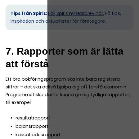
Tips från Spiris:
Följ Spiris nyhetsbrev här.
Få tips,
inspiration och aktualiteter för företagare.
7. Rapporter som är lätta
att förstå
Ett bra bokföringsprogram ska inte bara registrera
siffror – det ska också hjälpa dig att förstå ekonomin.
Programmet ska därför kunna ge dig tydliga rapporter,
till exempel:
resultatrapport
balansrapport
kassaflödesrapport