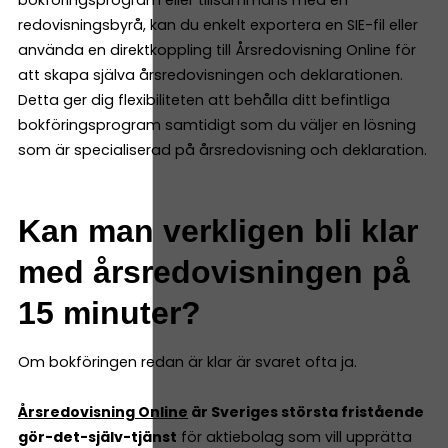
redovisningsbyrå, kan du enkelt exportera en SIE-fil eller
använda en direktkoppling till Årsredovisning Online för
att skapa själva årsredovisningen och deklarationen.
Detta ger dig flexibiliteten att behålla ditt befintliga
bokföringsprogram samtidigt som du väljer en lösning
som är specialiserad på årsredovisning och deklaration.
Kan man verkligen bli klar
med årsredovisningen på
15 minuter?
Om bokföringen redan är klar är svaret ofta ja.
Årsredovisning Online
är Sveriges största fristående
gör-det-själv-tjänst
för aktiebolag som vill upprätta