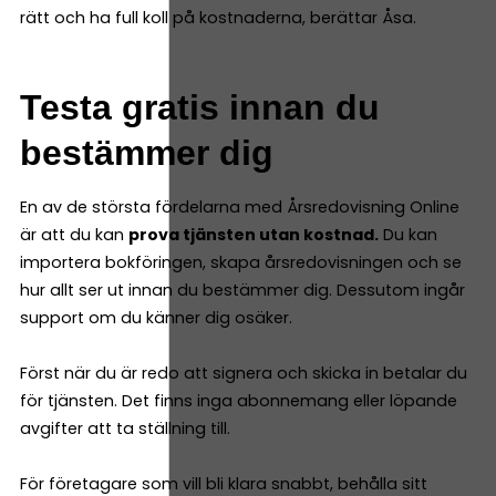
rätt och ha full koll på kostnaderna, berättar Åsa.
Testa gratis innan du
bestämmer dig
En av de största fördelarna med Årsredovisning Online
är att du kan
prova tjänsten utan kostnad.
Du kan
importera bokföringen, skapa årsredovisningen och se
hur allt ser ut innan du bestämmer dig. Dessutom ingår
support om du känner dig osäker.
Först när du är redo att signera och skicka in betalar du
för tjänsten. Det finns inga abonnemang eller löpande
avgifter att ta ställning till.
För företagare som vill bli klara snabbt, behålla sitt