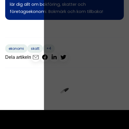
lär dig allt om bokföring, skatter och
företagsekonomi. Bokmärk och kom tillbaka!
+4
ekonomi
skatt
Dela artikeln