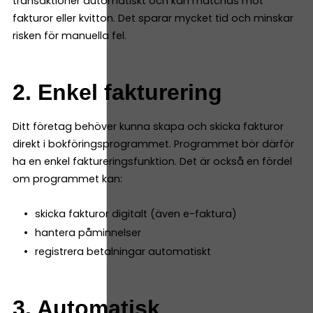
transaktioner automatiskt och kan matchas mot
fakturor eller kvitton. Det sparar mycket tid och minskar
risken för manuella fel.
2. Enkel fakturering
Ditt företag behöver kunna skapa och skicka fakturor
direkt i bokföringsprogrammet. Programmet bör därför
ha en enkel faktureringsfunktion. Det är också en fördel
om programmet kan:
skicka fakturor digitalt (även e-faktura)
hantera påminnelser
registrera betalningar automatiskt
3. Automatisk