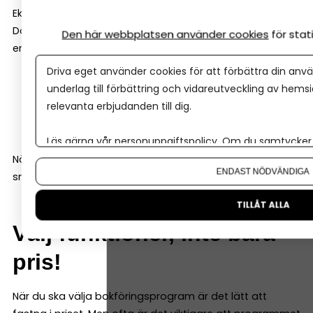
Ekonomi är ett område där det är viktigt att det blir rätt.
Därför är det en stor fördel om bokföringsprogrammet
Den här webbplatsen använder cookies
för sta
erbjuder bra support. Det kan till exempel vara:
Driva eget använder cookies för att förbättra din anvä
chatt eller telefon
underlag till förbättring och vidareutveckling av hems
guider och utbildningar
relevanta erbjudanden till dig.
hjälpcenter online
Läs gärna vår
personuppgiftspolicy
. Om du samtycker t
Om du vill ändra ditt val i efterhand hittar du den möjl
När frågor uppstår är det skönt att kunna få hjälp
ENDAST NÖDVÄNDIGA
snabbt.
TILLÅT ALLA
Välj funktioner, inte bara
pris!
När du ska välja bokföringsprogram är det lätt att