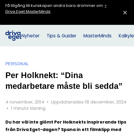
Få tillgång till kunskapen andra bara drömmer om.
»
Driva Eget MasterMinds
Nyheter
Tips & Guider
MasterMinds
Kalkyle
PERSONAL
Per Holknekt: “Dina
medarbetare måste bli sedda”
4 november, 2014
•
Uppdaterades 18 december, 2024
•
1 minuts läsning
Du har väl inte glömt Per Holknekts inspirerande tips
från Driva Eget-dagen? Spana in ett filmklipp med