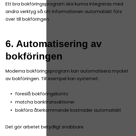
Ett bra bokföringsprogram ska kunna integreras med
andra verktyg så att informationen automatiskt förs
över till bokföringen.
6. Automatisering av
bokföringen
Moderna bokföringsprogram kan automatisera mycket
av bokföringen. Till exempel kan systemet:
föreslå bokföringskonto
matcha banktransaktioner
bokföra återkommande kostnader automatiskt
Det gör arbetet betydligt snabbare.