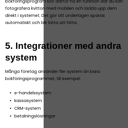
bokföringsprogram bör därför ha en funktion där du kan
fotografera kvitton med mobilen och ladda upp dem
direkt i systemet. Det gör att underlagen sparas
automatiskt och blir lätta att hitta.
5. Integrationer med andra
system
Många företag använder fler system än bara
bokföringsprogrammet, till exempel:
e-handelssystem
kassasystem
CRM-system
betalningslösningar