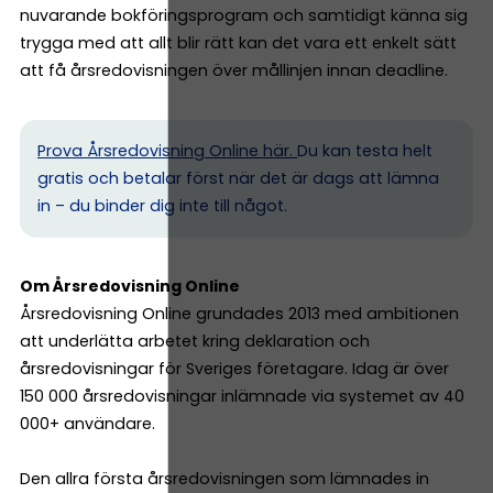
nuvarande bokföringsprogram och samtidigt känna sig
trygga med att allt blir rätt kan det vara ett enkelt sätt
att få årsredovisningen över mållinjen innan deadline.
Prova Årsredovisning Online här.
Du kan testa helt
gratis och betalar först när det är dags att lämna
in – du binder dig inte till något.
Om Årsredovisning Online
Årsredovisning Online grundades 2013 med ambitionen
att underlätta arbetet kring deklaration och
årsredovisningar för Sveriges företagare. Idag är över
150 000 årsredovisningar inlämnade via systemet av 40
000+ användare.
Den allra första årsredovisningen som lämnades in