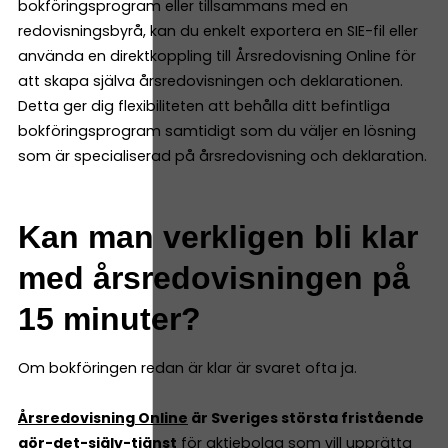
bokföringsprogram eller tillsammans med en
redovisningsbyrå, kan du enkelt exportera en SIE-fil eller
använda en direktkoppling till Årsredovisning Online för
att skapa själva årsredovisningen och deklarationen.
Detta ger dig flexibiliteten att behålla ditt befintliga
bokföringsprogram samtidigt som du väljer en lösning
som är specialiserad på årsredovisning och deklaration.
Kan man verkligen bli klar
med årsredovisningen på
15 minuter?
Om bokföringen redan är klar är svaret ofta ja.
Årsredovisning Online
är Sveriges största fristående
gör-det-själv-tjänst
för aktiebolag som vill upprätta