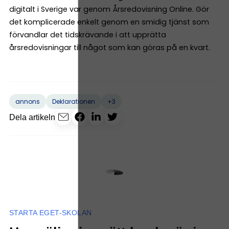
digitalt i Sverige var genom Årsredovisning Online. Gör
det komplicerade enkelt genom en smidig tjänst som
förvandlar det tidskrävande i att upprätta
årsredovisningar till något som kan göras på en kvart.
+3
annons
Deklarationen
Dela artikeln
STARTA EGET-SKOLAN