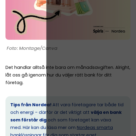
Montage/Canva
Det handlar alltså inte bara om månadsavgiften. Alright,
låt oss gå igenom hur du väljer rätt bank för ditt
företag.
Tips från Nordea!
Att vara företagare tar både tid
och energi – därför är det viktigt att
välja en bank
som förstår dig
och som företaget kan växa
med. Här kan du läsa mer om
Nordeas smarta
banklösningar för dig som startar eget.