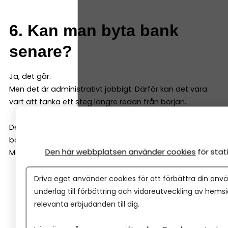
6. Kan man byta bank
senare?
Ja, det går.
Men det är administrativt jobbigt. Därför kan det vara
värt att tänka ett steg längre redan från början.
Det betyder inte att du måste välja “den perfekta
banken”.
Den här webbplatsen använder cookies
för sta
Men välj en bank som:
Har fungerande digitala tjänster och ett stort
Driva eget använder cookies för att förbättra din anvä
utbud som matchar dina behov
underlag till förbättring och vidareutveckling av hems
relevanta erbjudanden till dig.
Är van vid företag
Ger dig bra service och gärna personlig kontakt