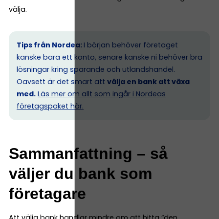
välja.
Tips från Nordea:
I början behöver företaget
kanske bara ett konto, senare kanske ni behöver bra
lösningar kring sparande och utlandshandel.
Oavsett är det smart att
välja en bank att växa
med.
Läs mer om allt som ingår i Nordeas
företagspaket här.
Sammanfattning – så
väljer du bank som
företagare
Att välja bank handlar mindre om att hitta “den