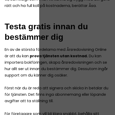
rätt och ha full koll på kostnaderna, berättar Åsa.
Testa gratis innan du
bestämmer dig
En av de största fördelarna med Årsredovisning Online
är att du kan
prova tjänsten utan kostnad.
Du kan
importera bokföringen, skapa årsredovisningen och se
hur allt ser ut innan du bestämmer dig. Dessutom ingår
support om du känner dig osäker.
Först när du är redo att signera och skicka in betalar du
för tjänsten. Det finns inga abonnemang eller löpande
avgifter att ta ställning till.
För företagare som vill bli klara snabbt, behålla sitt