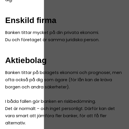
Enskild firma
Banken tittar mycket på din privata ekonomi.
Du och företaget är samma juridiska person.
Aktiebolag
Banken tittar på bolagets ekonomi och prognoser, men
ofta också på dig som ägare (för lån kan de kräva
borgen och andra säkerheter).
I båda fallen gör banken en riskbedömning.
Det är normalt – och inget personligt. Därför kan det
vara smart att jämföra fler banker, för att få fler
alternativ.