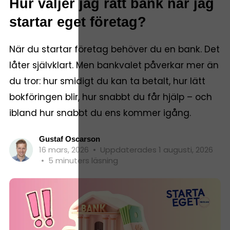
Hur väljer jag rätt bank när jag
startar eget företag?
När du startar företag behöver du en bank. Det
låter självklart. Men bankvalet påverkar mer än
du tror: hur smidigt du kan ta betalt, hur lätt
bokföringen blir, hur snabbt du får hjälp – och
ibland hur snabbt du ens kommer igång.
Gustaf Oscarson
16 mars, 2026
•
Uppdaterades 1 augusti, 2026
•
5 minuters läsning