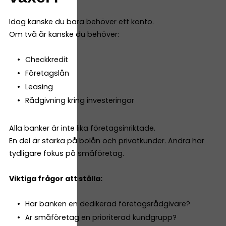
Idag kanske du bara behöver ett konto.
Om två år kanske du behöver:
Checkkredit
Företagslån
Leasing
Rådgivning kring investeringar
Alla banker är inte lika företagsinriktade.
En del är starka på bolån och privatkunder. Andra har
tydligare fokus på småföretag.
Viktiga frågor att ställa:
Har banken en dedikerad företagsrådgivare?
Är småföretag en prioriterad kundgrupp?