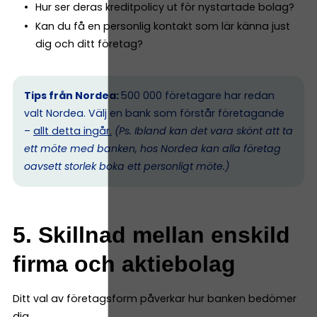
Hur ser deras kreditpolicy ut för nystartade bolag?
Kan du få en personlig kontakt som lär känna just
dig och ditt företag?
Tips från Nordea:
500 000 företagare har redan
valt Nordea. Välj en bank som förstår företagande
–
allt detta ingår.
(Ps. I
bland kan det vara skönt att ta
ett möte med banken, hos Nordea kan alla företag
oavsett storlek boka ett personligt möte.)
5. Skillnad mellan enskild
firma och aktiebolag
Ditt val av företagsform påverkar hur banken bedömer
dig.