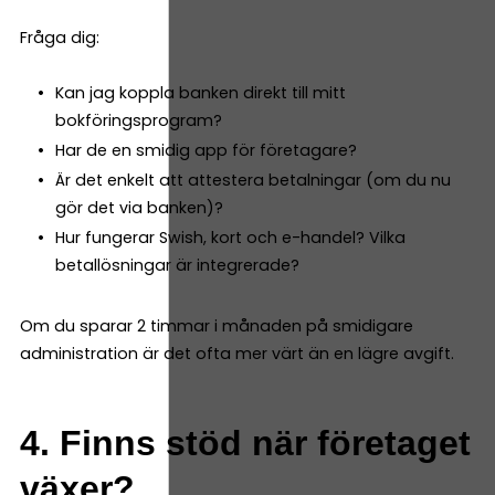
Fråga dig:
Kan jag koppla banken direkt till mitt
bokföringsprogram?
Har de en smidig app för företagare?
Är det enkelt att attestera betalningar (om du nu
gör det via banken)?
Hur fungerar Swish, kort och e-handel? Vilka
betallösningar är integrerade?
Om du sparar 2 timmar i månaden på smidigare
administration är det ofta mer värt än en lägre avgift.
4. Finns stöd när företaget
växer?