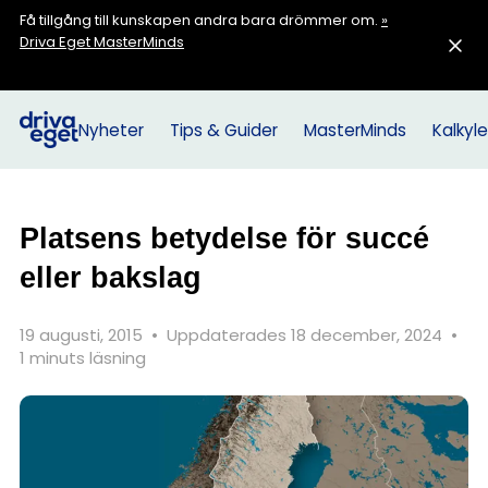
Få tillgång till kunskapen andra bara drömmer om.
»
Driva Eget MasterMinds
Nyheter
Tips & Guider
MasterMinds
Kalkyle
Platsens betydelse för succé
eller bakslag
19 augusti, 2015
•
Uppdaterades 18 december, 2024
•
1 minuts läsning