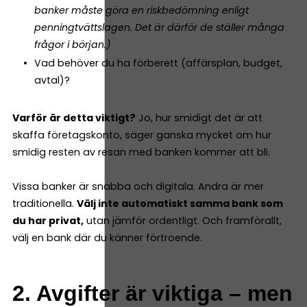
banker måste göra en riskbedömning enligt
penningtvättslagen. Det är därför de ställer många
frågor i början.)
Vad behöver du ha förberett (affärsplan, budget,
avtal)?
Varför är detta viktigt?
Jo, hur smidigt det är att
skaffa företagskonto, säger ganska mycket om hur
smidig resten av resan med banken kommer att bli.
Vissa banker är snabba och digitala. Andra är mer
traditionella.
Välj inte automatiskt samma bank som
du har privat,
utan jämför ordentligt. Och framförallt,
välj en bank där du känner förtroende.
2. Avgifter är viktiga – men