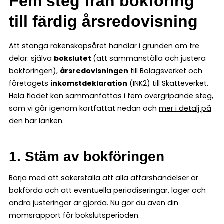
Fem steg från bokföring
till färdig årsredovisning
Att stänga räkenskapsåret handlar i grunden om tre
delar: själva
bokslutet
(att sammanställa och justera
bokföringen),
årsredovisningen
till Bolagsverket och
företagets
inkomstdeklaration
(INK2) till Skatteverket.
Hela flödet kan sammanfattas i fem övergripande steg,
som vi går igenom kortfattat nedan och
mer i detalj på
den här länken
.
1. Stäm av bokföringen
Börja med att säkerställa att alla affärshändelser är
bokförda och att eventuella periodiseringar, lager och
andra justeringar är gjorda. Nu gör du även din
momsrapport för bokslutsperioden.