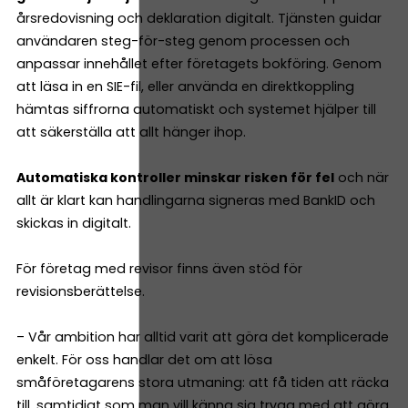
årsredovisning och deklaration digitalt. Tjänsten guidar
användaren steg-för-steg genom processen och
anpassar innehållet efter företagets bokföring. Genom
att läsa in en SIE-fil, eller använda en direktkoppling
hämtas siffrorna automatiskt och systemet hjälper till
att säkerställa att allt hänger ihop.
Automatiska kontroller minskar risken för fel
och när
allt är klart kan handlingarna signeras med BankID och
skickas in digitalt.
För företag med revisor finns även stöd för
revisionsberättelse.
– Vår ambition har alltid varit att göra det komplicerade
enkelt. För oss handlar det om att lösa
småföretagarens stora utmaning: att få tiden att räcka
till, samtidigt som man vill känna sig trygg med att göra