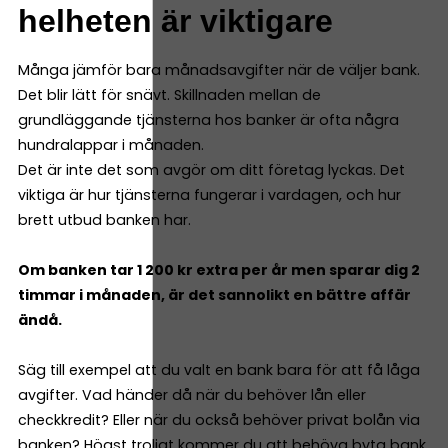
helheten är viktigare
Många jämför bara månadsavgifter när de väljer bank.
Det blir lätt för snävt. Skillnaden mellan de
grundläggande tjänsterna hos banker är ofta några
hundralappar i månaden.
Det är inte det som avgör om ditt företag lyckas. Det
viktiga är hur tjänsterna fungerar i vardagen, och hur
brett utbud banken har.
Om banken tar 1 200 kr extra per år men sparar dig 2
timmar i månaden, är det sannolikt en bättre affär
ändå.
Säg till exempel att du valt en bank bara för att få låga
avgifter. Vad händer då när du behöver lån eller
checkkredit? Eller när du också behöver privat bolån via
banken? Högst troligt kommer du att behöva byta bank.