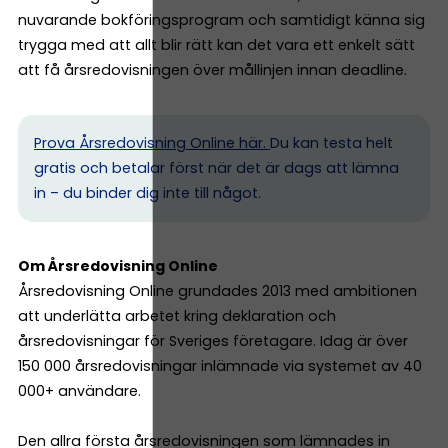
nuvarande bokföringsprogram och samtidigt känna sig
trygga med att allt blir rätt kan det vara ett enkelt sätt
att få årsredovisningen över mållinjen innan deadline.
Prova Årsredovisning Online här.
Du kan testa helt
gratis och betalar först när det är dags att lämna
in – du binder dig inte till något.
Om Årsredovisning Online
Årsredovisning Online grundades 2013 med ambitionen
att underlätta arbetet kring deklaration och
årsredovisningar för Sveriges företagare. Idag är över
150 000 årsredovisningar inlämnade via systemet av 40
000+ användare.
Den allra första årsredovisningen som lämnades in