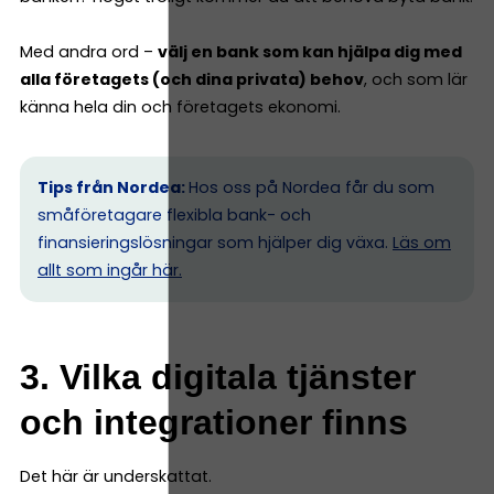
Med andra ord –
välj en bank som kan hjälpa dig med
alla företagets (och dina privata) behov
, och som lär
känna hela din och företagets ekonomi.
Tips från Nordea:
Hos oss på Nordea får du som
småföretagare flexibla bank- och
finansieringslösningar som hjälper dig växa.
Läs om
allt som ingår här.
3. Vilka digitala tjänster
och integrationer finns
Det här är underskattat.