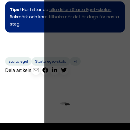
Tips!
Här hittar du
alla delar i Starta Eget-skolan
.
Bokmärk och kom tillbaka när det är dags för nästa
steg.
+1
starta eget
Starta eget-skola
Dela artikeln