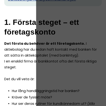
1. Första steget – ett
företagskonto
Det första du behöver är ett företagskonto.
I
aktiebolag har du redan haft kontakt med banken för
att sätta in aktiekapitalet (med bankintyg).
I en enskild firma är bankkontot ofta det första riktiga
steget.
Det du vill veta är:
Hur lång handläggningstid har banken?
Kräver de fysiskt möte?
Hur ser deras rutiner för kundkännedom ut?
(Alla