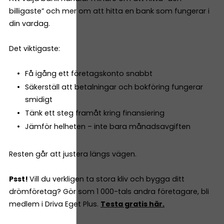
billigaste” och mer om att hitta en bank som fungerar i
din vardag.
Det viktigaste:
Få igång ett företagskonto snabbt
Säkerställ att betalningar och bokföring fungerar
smidigt
Tänk ett steg framåt kring finansiering
Jämför helheten – inte bara månadsavgiften
Resten går att justera längs vägen.
Psst!
Vill du verkligen ta stora kliv och bygga ditt
drömföretag? Gör som 1 000-tals andra företagare, bli
medlem i Driva Eget Plus.
Testa gratis här.