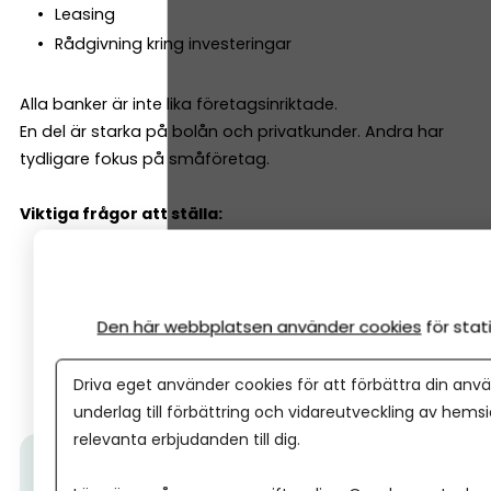
Leasing
Rådgivning kring investeringar
Alla banker är inte lika företagsinriktade.
En del är starka på bolån och privatkunder. Andra har
tydligare fokus på småföretag.
Viktiga frågor att ställa:
Har banken en dedikerad företagsrådgivare?
Är småföretag en prioriterad kundgrupp?
Den här webbplatsen använder cookies
för sta
Hur ser deras kreditpolicy ut för nystartade bolag?
Kan du få en personlig kontakt som lär känna just
Driva eget använder cookies för att förbättra din anvä
dig och ditt företag?
underlag till förbättring och vidareutveckling av hems
relevanta erbjudanden till dig.
Tips från Nordea:
500 000 företagare har redan