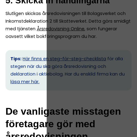
5. Skicka in handlingarna
Slutligen skickas årsredovisningen till Bolagsverket och
Inkomstdeklaration 2 till Skatteverket. Detta görs smidigt
med tjänsten
Årsredovisning Online
, som fungerar
oavsett vilket bokföringsprogram du har.
Tips:
Här finns en steg-för-steg-checklista
för alla
stegen när du ska göra årsredovisning och
deklaration i aktiebolag. Har du enskild firma kan du
l
äsa mer här.
De vanligaste misstagen
företagare gör med
årsredovisningen