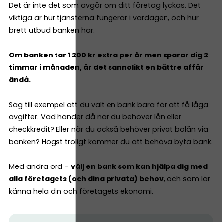
Det är inte det som avgör om ditt företag lyckas. Det
viktiga är hur tjänsterna fungerar i vardagen, och hur
brett utbud banken har.
Om banken tar 1 200 kr extra per år men sparar dig 2
timmar i månaden, är det sannolikt en bättre affär
ändå.
Säg till exempel att du valt en bank bara för att få låga
avgifter. Vad händer då när du behöver lån eller
checkkredit? Eller när du också behöver privat bolån via
banken? Högst troligt kommer du att behöva byta bank.
Med andra ord –
välj en bank som kan hjälpa dig med
alla företagets (och dina privata) behov
, och som lär
känna hela din och företagets ekonomi.