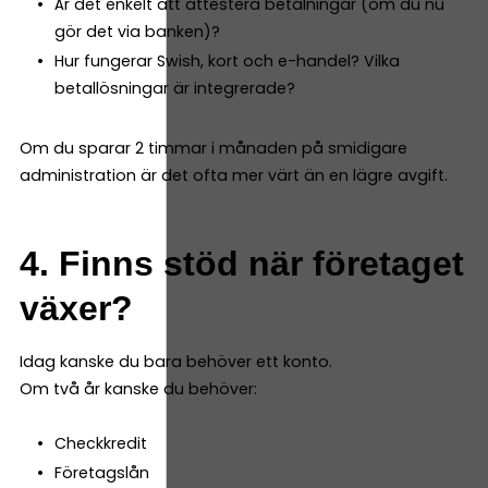
Är det enkelt att attestera betalningar (om du nu
gör det via banken)?
Hur fungerar Swish, kort och e-handel? Vilka
betallösningar är integrerade?
Om du sparar 2 timmar i månaden på smidigare
administration är det ofta mer värt än en lägre avgift.
4. Finns stöd när företaget
växer?
Idag kanske du bara behöver ett konto.
Om två år kanske du behöver:
Checkkredit
Företagslån