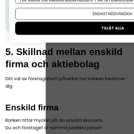
valt Nordea. Välj en bank som förstår företagande
Läs gärna vår
personuppgiftspolicy
. Om du samtycker t
–
allt detta ingår.
(Ps. I
bland kan det vara skönt att ta
Om du vill ändra ditt val i efterhand hittar du den möjl
ENDAST NÖDVÄNDIGA
ett möte med banken, hos Nordea kan alla företag
oavsett storlek boka ett personligt möte.)
TILLÅT ALLA
5. Skillnad mellan enskild
firma och aktiebolag
Ditt val av företagsform påverkar hur banken bedömer
dig.
Enskild firma
Banken tittar mycket på din privata ekonomi.
Du och företaget är samma juridiska person.