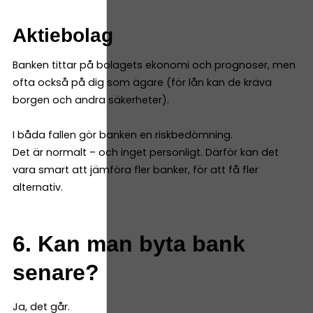
Aktiebolag
Banken tittar på bolagets ekonomi och prognoser, men
ofta också på dig som ägare (för lån kan de kräva
borgen och andra säkerheter).
I båda fallen gör banken en riskbedömning.
Det är normalt – och inget personligt. Därför kan det
vara smart att jämföra fler banker, för att få fler
alternativ.
6. Kan man byta bank
senare?
Ja, det går.