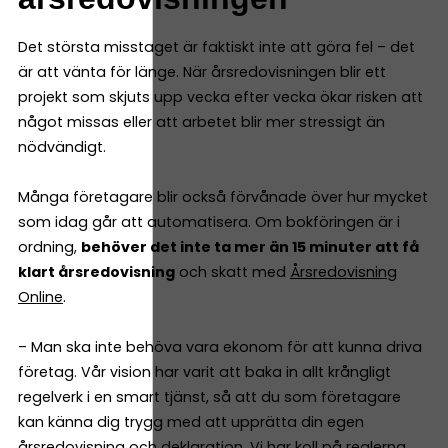
Det största misstaget är faktiskt inte att göra fel – det
är att vänta för länge. När årsredovisningen blir ett
projekt som skjuts upp vecka efter vecka ökar risken att
något missas eller att arbetet blir mer stressigt än
nödvändigt.
Många företagare blir också förvånade över hur mycket
som idag går att automatisera. Om bokföringen är i
ordning,
behöver det inte ta mer än 15 minuter att få
klart årsredovisning
och skatt med
Årsredovisning
Online
.
– Man ska inte behöva vara ekonom för att kunna driva
företag. Vår vision har varit att baka in allt krångligt
regelverk i en smart tjänst, så att du som företagare
kan känna dig trygg med att upprätta din egen
årsredovisning och deklaration. Vi har koll på reglerna,