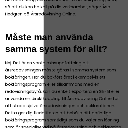
så att du kan ha koll på din verksamhet, säger Åsa
Hedgren på Årsredovisning Online.
Måste man använda
samma system för allt?
Nej. Det är en vanlig missuppfattning att
årsredovisningen måste göras i samma system som
bokföringen. Har du bokfört året i exempelvis ett
bokföringsprogram eller tillsammans med en
redovisningsbyrå, kan du enkelt exportera en SIE-fil eller
använda en direktkoppling till Årsredovisning Online för
att skapa själva årsredovisningen och deklarationen.
Detta ger dig flexibiliteten att behålla ditt befintliga
bokföringsprogram samtidigt som du väljer en lösning
som är specialiserad på årsredovisning och deklaration.