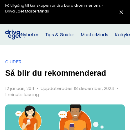
Få tillgång till kunskapen andra bara drömmer om.
»
Driva Eget MasterMinds
Nyheter
Tips & Guider
MasterMinds
Kalkyle
GUIDER
Så blir du rekommenderad
12 januari, 2011
•
Uppdaterades 18 december, 2024
•
1 minuts läsning