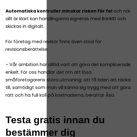
Automatiska kontroller minskar risken för fel
och när
allt är klart kan handlingarna signeras med BankID och
skickas in digitalt.
För företag med revisor finns även stöd för
revisionsberättelse.
– Vår ambition har alltid varit att göra det komplicerade
enkelt. För oss handlar det om att lösa
småföretagarens stora utmaning: att få tiden att räcka
till, samtidigt som man vill känna sig trygg med att göra
rätt och ha full koll på kostnaderna, berättar Åsa.
Testa gratis innan du
bestämmer dig