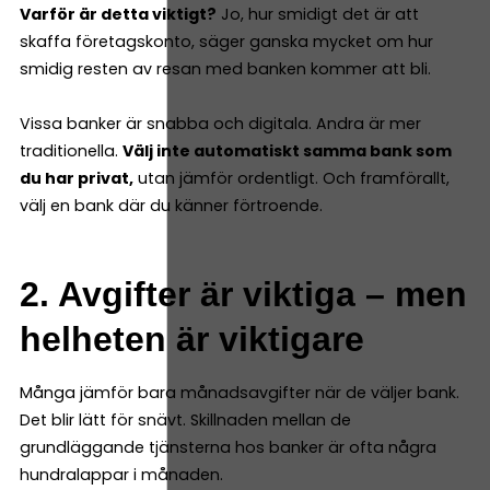
Varför är detta viktigt?
Jo, hur smidigt det är att
skaffa företagskonto, säger ganska mycket om hur
smidig resten av resan med banken kommer att bli.
Vissa banker är snabba och digitala. Andra är mer
traditionella.
Välj inte automatiskt samma bank som
du har privat,
utan jämför ordentligt. Och framförallt,
välj en bank där du känner förtroende.
2. Avgifter är viktiga – men
helheten är viktigare
Många jämför bara månadsavgifter när de väljer bank.
Det blir lätt för snävt. Skillnaden mellan de
grundläggande tjänsterna hos banker är ofta några
hundralappar i månaden.