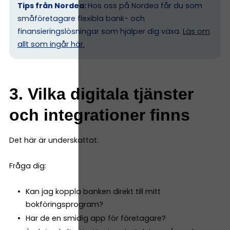
Tips från Nordea:
Hos oss på Nordea får du som
småföretagare flexibla bank- och
finansieringslösningar som hjälper dig växa.
Läs om
allt som ingår här.
3. Vilka digitala tjänster
och integrationer finns
Det här är underskattat.
Fråga dig:
Kan jag koppla banken direkt till mitt
bokföringsprogram?
Har de en smidig app för företagare?