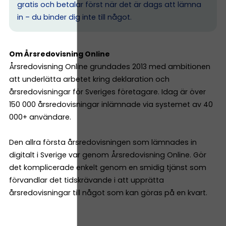
gratis och betalar först när det är dags att lämna
in – du binder dig inte till något.
Om Årsredovisning Online
Årsredovisning Online grundades 2013 med ambitionen
att underlätta arbetet kring deklaration och
årsredovisningar för Sveriges företagare. Idag är över
150 000 årsredovisningar inlämnade via systemet av 40
000+ användare.
Den allra första årsredovisningen som lämnades in
digitalt i Sverige var genom Årsredovisning Online. Gör
det komplicerade enkelt genom en smidig tjänst som
förvandlar det tidskrävande i att upprätta
årsredovisningar till något som kan göras på en kvart.