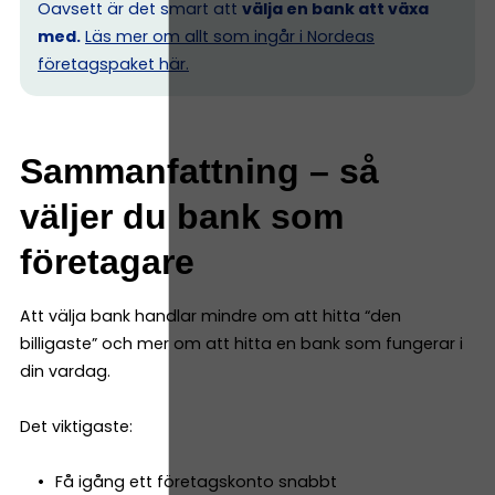
Oavsett är det smart att
välja en bank att växa
med.
Läs mer om allt som ingår i Nordeas
företagspaket här.
Sammanfattning – så
väljer du bank som
företagare
Att välja bank handlar mindre om att hitta “den
billigaste” och mer om att hitta en bank som fungerar i
din vardag.
Det viktigaste:
Få igång ett företagskonto snabbt