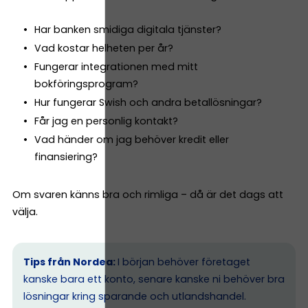
Har banken smidiga digitala tjänster?
Vad kostar helheten per år?
Fungerar integrationen med mitt
bokföringsprogram?
Hur fungerar Swish och andra betallösningar?
Får jag en personlig kontakt?
Vad händer om jag behöver kredit eller
finansiering?
Om svaren känns bra och rimliga – då är det dags att
välja.
Tips från Nordea:
I början behöver företaget
kanske bara ett konto, senare kanske ni behöver bra
lösningar kring sparande och utlandshandel.