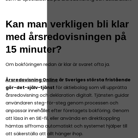
Kan man verkligen bli klar
med årsredovisningen på
15 minuter?
Om bokföringen redan är klar är svaret ofta ja.
Årsredovisning Online
är Sveriges största fristående
gör-det-själv-tjänst
för aktiebolag som vill upprätta
årsredovisning och deklaration digitalt. Tjänsten guidar
användaren steg-för-steg genom processen och
anpassar innehållet efter företagets bokföring. Genom
att läsa in en SIE-fil, eller använda en direktkoppling
hämtas siffrorna automatiskt och systemet hjälper till
att säkerställa att allt hänger ihop.