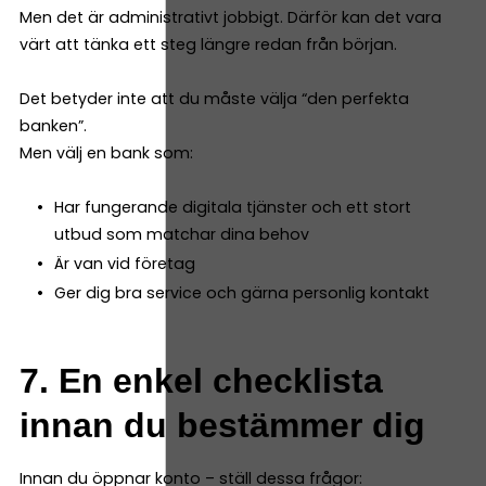
Men det är administrativt jobbigt. Därför kan det vara
värt att tänka ett steg längre redan från början.
Det betyder inte att du måste välja “den perfekta
banken”.
Men välj en bank som:
Har fungerande digitala tjänster och ett stort
utbud som matchar dina behov
Är van vid företag
Ger dig bra service och gärna personlig kontakt
7. En enkel checklista
innan du bestämmer dig
Innan du öppnar konto – ställ dessa frågor: