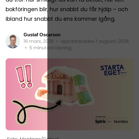
bokföringen blir, hur snabbt du får hjälp – och
ibland hur snabbt du ens kommer igång.
Gustaf Oscarson
16 mars, 2026
•
Uppdaterades 1 augusti, 2026
•
5 minuters läsning
Montage/Canva