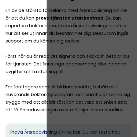
En av de största fördelarna med Årsredovisning Online
är att du kan
prova tjänsten utan kostnad.
Du kan
importera bokföringen, skapa årsredovisningen och se
hur allt ser ut innan du bestämmer dig. Dessutom ingår
support om du känner dig osäker.
Först när du är redo att signera och skicka in betalar du
för tjänsten. Det finns inga abonnemang eller löpande
avgifter att ta ställning till.
För företagare som vill bli klara snabbt, behålla sitt
nuvarande bokföringsprogram och samtidigt känna sig
trygga med att allt blir rätt kan det vara ett enkelt sätt
att få årsredovisningen över mållinjen innan deadline.
Prova Årsredovisning Online här.
Du kan testa helt