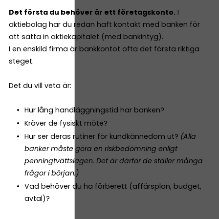
Det första du behöver är ett företagskonto.
I
aktiebolag har du redan haft kontakt med banken för
att sätta in aktiekapitalet (med bankintyg).
I en enskild firma är bankkontot ofta det första riktiga
steget.
Det du vill veta är:
Hur lång handläggningstid har banken?
Kräver de fysiskt möte?
Hur ser deras rutiner för kundkännedom ut?
(Alla
banker måste göra en riskbedömning enligt
penningtvättslagen. Det är därför de ställer många
frågor i början.)
Vad behöver du ha förberett (affärsplan, budget,
avtal)?