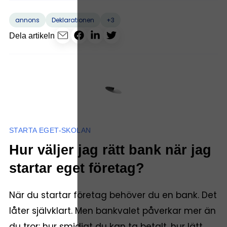
+3
annons
Deklarationen
Dela artikeln
STARTA EGET-SKOLAN
Hur väljer jag rätt bank när jag
startar eget företag?
När du startar företag behöver du en bank. Det
låter självklart. Men bankvalet påverkar mer än
du tror: hur smidigt du kan ta betalt, hur lätt