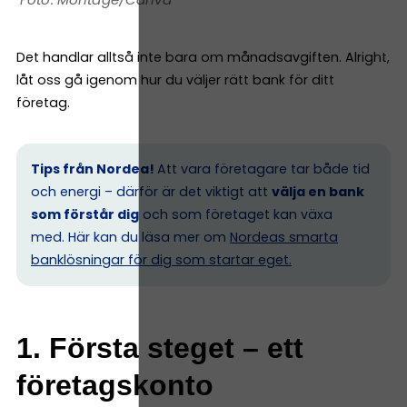
Det handlar alltså inte bara om månadsavgiften. Alright,
låt oss gå igenom hur du väljer rätt bank för ditt
företag.
Tips från Nordea!
Att vara företagare tar både tid
och energi – därför är det viktigt att
välja en bank
som förstår dig
och som företaget kan växa
med. Här kan du läsa mer om
Nordeas smarta
banklösningar för dig som startar eget.
1. Första steget – ett
företagskonto