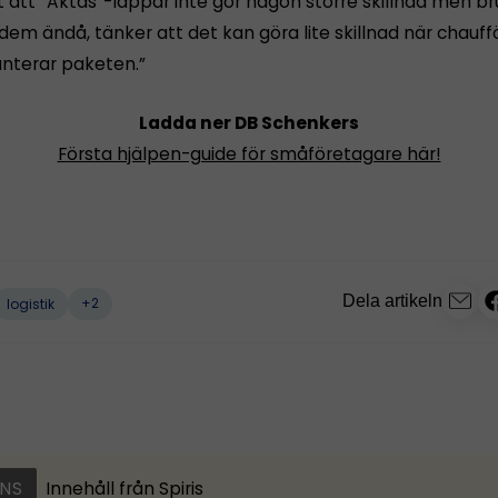
t att ”Aktas”-lappar inte gör någon större skillnad men b
 dem ändå, tänker att det kan göra lite skillnad när chauff
nterar paketen.”
Ladda ner DB Schenkers
Första hjälpen-guide för småföretagare här!
Dela artikeln
+2
logistik
NS
Innehåll från
Spiris