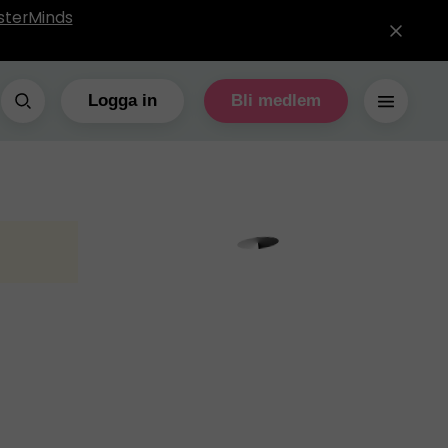
sterMinds
Logga in
Bli medlem