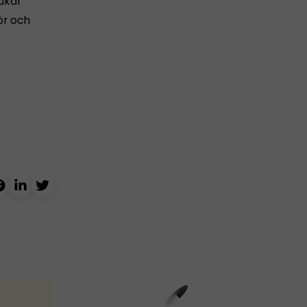
rukar
ör och