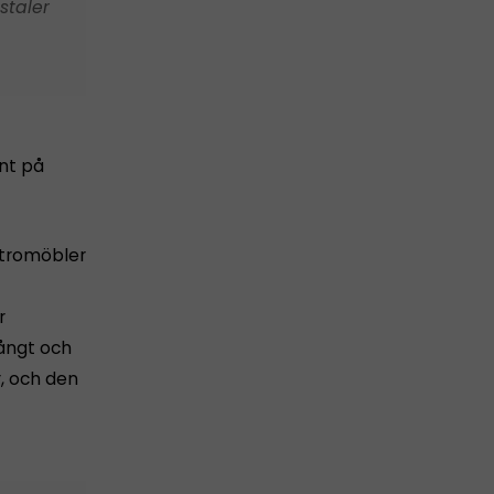
staler
unt på
retromöbler
r
ångt och
, och den