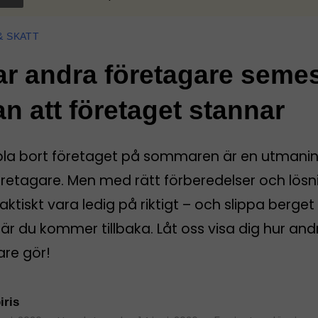
& SKATT
ar andra företagare seme
an att företaget stannar
pla bort företaget på sommaren är en utmanin
öretagare. Men med rätt förberedelser och lösn
aktiskt vara ledig på riktigt – och slippa berget
r du kommer tillbaka. Låt oss visa dig hur and
are gör!
iris