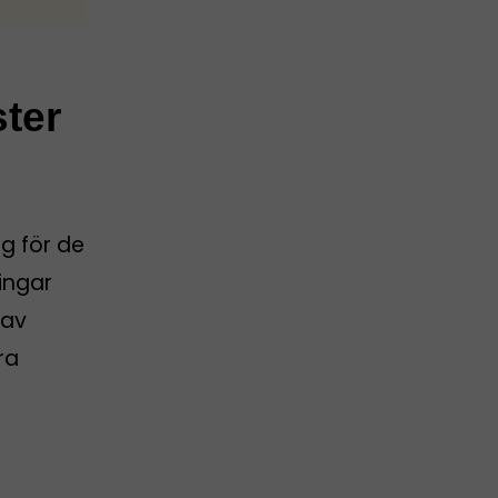
ster
g för de
ingar
 av
ra