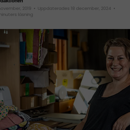
daktionen
november, 2019
•
Uppdaterades 18 december, 2024
•
minuters läsning