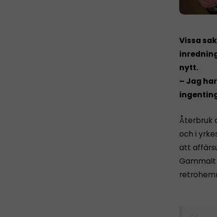
Vissa sak
inrednin
nytt.
– Jag ha
ingenting
Återbruk 
och i yrke
att affärs
Gammalt o
retrohemm