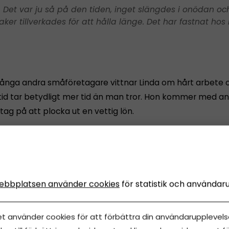
 Det var ju så på den tiden, inget slängdes i onödan oc
aker tillverkades för att hålla länge. Det har fastnat hos
nga andra småföretagare vittnar Linda om hårt arbete o
ltid tar betydligt mer tid än man tror. Hon kommer med an
tag på att plocka ut en vettig lön.
 Men friheten och känslan av att ha åstadkommit någo
an byggt upp själv
ebbplatsen använder cookies
för statistik och användar
et använder cookies för att förbättra din användarupplevelse