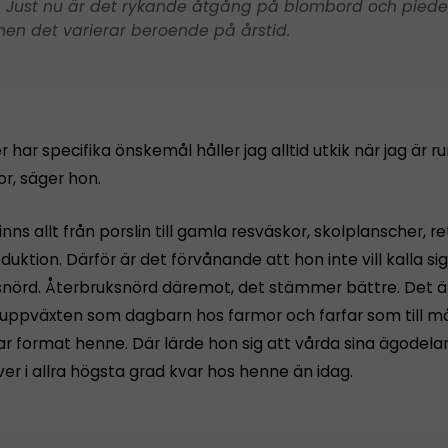
 Just nu är det rykande åtgång på blombord och piede
en det varierar beroende på årstid.
har specifika önskemål håller jag alltid utkik när jag är r
r, säger hon.
finns allt från porslin till gamla resväskor, skolplanscher, 
uktion. Därför är det förvånande att hon inte vill kalla sig
snörd. Återbruksnörd däremot, det stämmer bättre. Det ä
uppväxten som dagbarn hos farmor och farfar som till m
r format henne. Där lärde hon sig att vårda sina ägodelar
er i allra högsta grad kvar hos henne än idag.