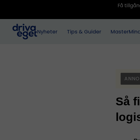
Få tillg
Nyheter
Tips & Guider
MasterMin
ANNO
Så f
logi