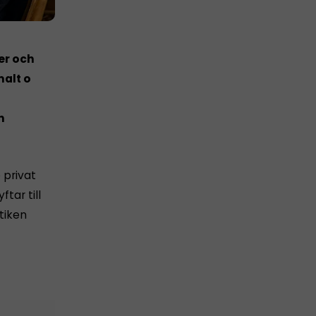
er och
malt o
n
 privat
tar till
tiken