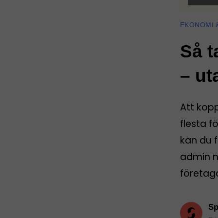
EKONOMI 
Så t
– ut
Att kop
flesta f
kan du f
admin nä
företag
Sp