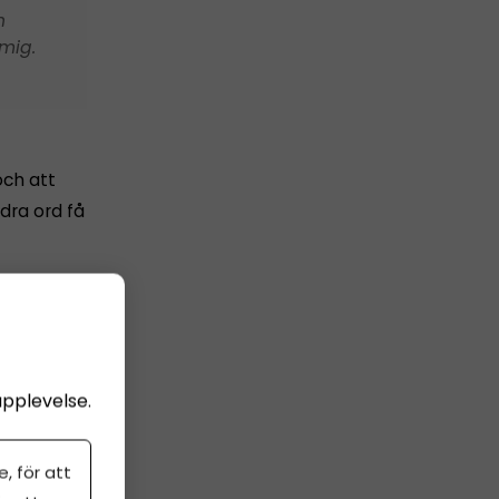
h
 mig.
ch att
dra ord få
t som
upplevelse.
, för att