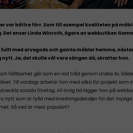
er var bättre förr. Som till exempel kvaliteten på möbl
g. Det anser Linda Winroth, ägare av webbutiken Gam
r fullt med arvegods och gamla möbler hemma, nästa
 nytt. Ja, det skulle väl vara sängen då, skrattar hon.
och hållbarhet går som en röd tråd genom Lindas liv, både
slivet. Till vardags arbetar hon med olika EU-projekt som syf
utveckla sociala företag. All övrig tid lägger hon på webbu
 nytt som är fylld med inredningsdetaljer för det mysiga
et. Så vad är mest populärt?