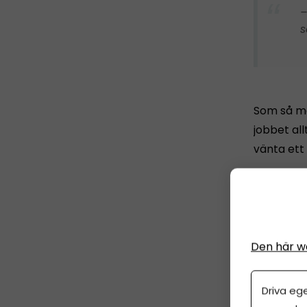
–
s
Som så må
jobbet al
vänta ett 
–
m
Den här w
Driva eg