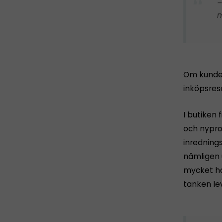
–
m
Om kunder 
inköpsreso
I butiken 
och nyprod
inredning
nämligen 
mycket ha
tanken lev