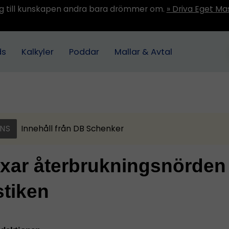
ång till kunskapen andra bara drömmer om.
» Driva Eget Ma
ds
Kalkyler
Poddar
Mallar & Avtal
NS
Innehåll från
DB Schenker
ixar återbrukningsnörden
stiken