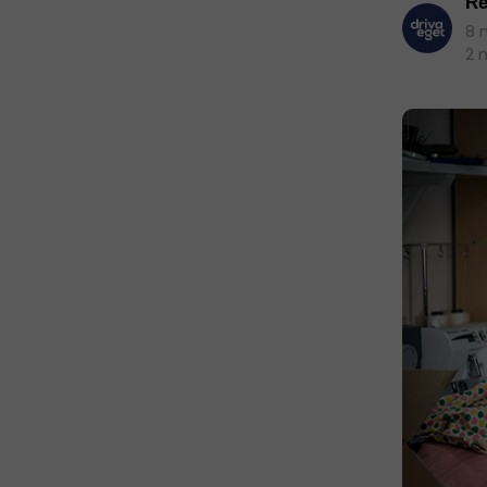
Re
8 
2 