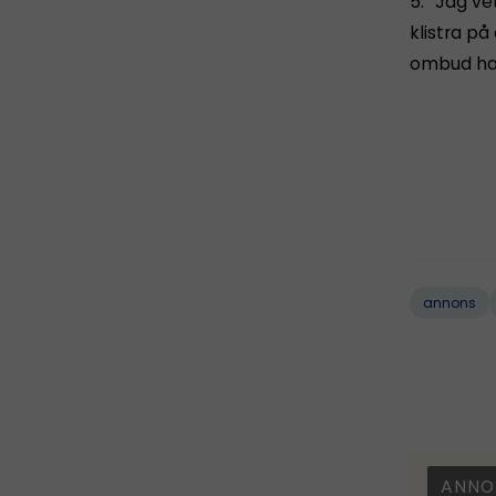
5. ”Jag ve
klistra på
ombud ha
annons
ANNO