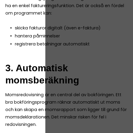
ha en enkel faktureringsfunktion. Det är också en fördel
om programmet kan:
skicka fakturor digitalt (även e-faktura)
hantera påminnelser
registrera betalningar automatiskt
3. Automatisk
momsberäkning
Momsredovisning är en central del av bokföringen. Ett
bra bokföringsprogram räknar automatiskt ut moms
och kan skapa en momsrapport som ligger till grund för
momsdeklarationen. Det minskar risken för fel i
redovisningen.