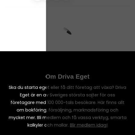
Om Driva Eget
Ska du starta eget eller få ditt företag att växa? Driva
Eget är en av Sveriges största sajter för oss
företagare med 100 000-tals besökare. Här finns allt
om bokföring, försäljning, marknadsföring och
mycket mer. Bli medlem och få vassa verktyg, smarta
kalkyler och mallar.
Blir medlem idag!