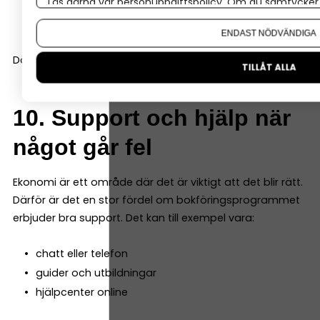
lager
Läs gärna vår
personuppgiftspolicy
. Om du samtycker t
Om du vill ändra ditt val i efterhand hittar du den möjl
fler användare
ENDAST NÖDVÄNDIGA
Då slipper du byta system när företaget utvecklas.
TILLÅT ALLA
10. Support och hjälp när
något går fel
Ekonomi är ett område där det är viktigt att det blir rätt.
Därför är det en stor fördel om bokföringsprogrammet
erbjuder bra support. Det kan till exempel vara:
chatt eller telefon
guider och utbildningar
hjälpcenter online