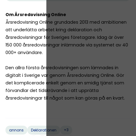
Om Årsredovisning Online
Årsredovisning Online grundades 2013 med ambitionen
att underlätta arbetet kring deklaration och
årsredovisningar för Sveriges företagare. Idag är över
150 000 årsredovisningar inlämnade via systemet av 40
000+ användare.
Den allra första årsredovisningen som lämnades in
digitalt i Sverige var genom Årsredovisning Online. Gör
det komplicerade enkelt genom en smidig tjänst som
förvandlar det tidskrävande i att upprätta
årsredovisningar till något som kan göras på en kvart.
+3
annons
Deklarationen