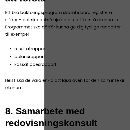
Ett bra bokföringsprogram ska inte bara registrera
siffror – det ska också hjälpa dig att förstå ekonomin.
Programmet ska därför kunna ge dig tydliga rapporter,
till exempel:
resultatrapport
balansrapport
kassaflödesrapport
Helst ska de vara enkla att läsa även för den som inte är
ekonom.
8. Samarbete med
redovisningskonsult