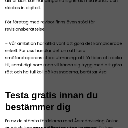
allt är klart kan handlingarna signeras med BankID och
skickas in digitalt.
För företag med revisor finns även stöd för
revisionsberättelse.
– Vår ambition har alltid varit att göra det komplicerade
enkelt. För oss handlar det om att lösa
småföretagarens stora utmaning: att få tiden att räcka
till, samtidigt som man vill känna sig trygg med att göra
rätt och ha full koll på kostnaderna, berättar Åsa.
Testa gratis innan du
bestämmer dig
En av de största fördelarna med Årsredovisning Online
är att du kan
prova tjänsten utan kostnad.
Du kan