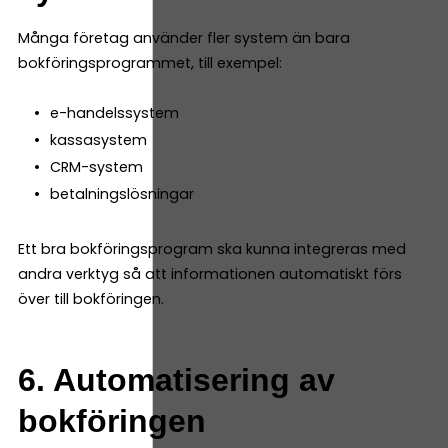
Många företag använder fler system än bara
bokföringsprogrammet, till exempel:
e-handelssystem
kassasystem
CRM-system
betalningslösningar
Ett bra bokföringsprogram ska kunna integreras med
andra verktyg så att informationen automatiskt förs
över till bokföringen.
6. Automatisering av
bokföringen