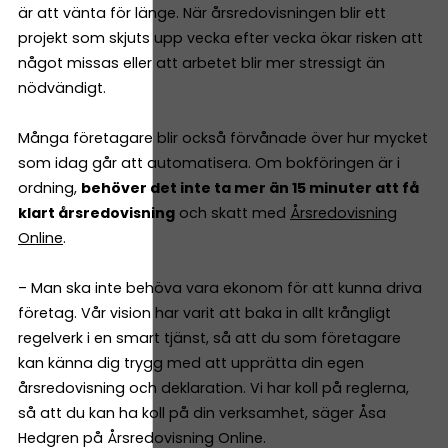
är att vänta för länge. När årsredovisningen blir ett
projekt som skjuts upp vecka efter vecka ökar risken att
något missas eller att arbetet blir mer stressigt än
nödvändigt.
Många företagare blir också förvånade över hur mycket
som idag går att automatisera. Om bokföringen är i
ordning,
behöver det inte ta mer än 15 minuter att få
klart årsredovisning
och skatt med
Årsredovisning
Online
.
– Man ska inte behöva vara ekonom för att kunna driva
företag. Vår vision har varit att baka in allt krångligt
regelverk i en smart tjänst, så att du som företagare
kan känna dig trygg med att upprätta din egen
årsredovisning och deklaration. Vi har koll på reglerna,
så att du kan ha koll på din verksamhet, säger Åsa
Hedgren på Årsredovisning Online.