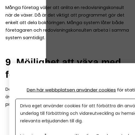
Många företag väljer att anlita en redovisningskonsult
när de växer. Då är det viktigt att programmet gör det
enkelt att dela bokföringen. Många system låter både
företagaren och redovisningskonsulten arbeta i samma
system samtidigt.
9. Möjlighet att växa med
företaget
Det bokföringsprogram du väljer i början bör fungera
Den här webbplatsen använder cookies
för sta
även när företaget växer. Det är därför bra om
programmet även kan hantera saker som:
Driva eget använder cookies för att förbättra din anvä
underlag till förbättring och vidareutveckling av hems
löner
relevanta erbjudanden till dig.
projektredovisning