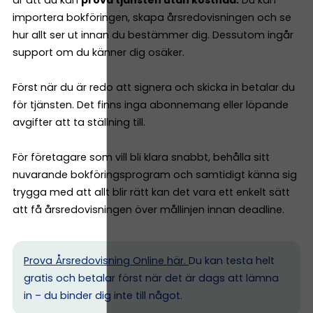
importera bokföringen, skapa årsredovisningen och se
hur allt ser ut innan du bestämmer dig. Dessutom ingår
support om du känner dig osäker.
Först när du är redo att signera och skicka in betalar du
för tjänsten. Det finns inga abonnemang eller löpande
avgifter att ta ställning till.
För företagare som vill bli klara snabbt, behålla sitt
nuvarande bokföringsprogram och samtidigt känna sig
trygga med att allt blir rätt kan det vara ett enkelt sätt
att få årsredovisningen över mållinjen innan deadline.
Prova Årsredovisning Online här.
Du kan testa helt
gratis och betalar först när det är dags att lämna
in – du binder dig inte till något.