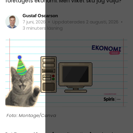
företagets ekonomi. Men vilket ska jag välja?
Gustaf Oscarson
7 juni, 2026
•
Uppdaterades 2 augusti, 2026
•
3 minuters läsning
Montage/Canva