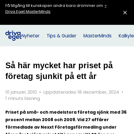
Få tillgång till kunskapen andra bara drömmer om.
»
Driva Eget MasterMinds
Nyheter
Tips & Guider
MasterMinds
Kalkyle
Så här mycket har priset på
företag sjunkit på ett år
10 januari, 2010
•
Uppdaterades 18 december, 2024
•
1 minuts läsning
Priset på små- och medelstora företag sjönk med 36
procent mellan 2008 och 2009. Vid 27 affärer
förmedlade av Nexxt Företagsförmedling under