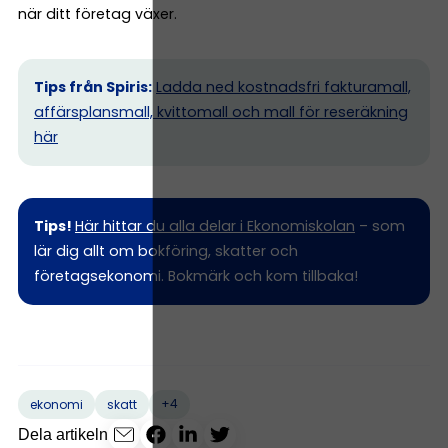
när ditt företag växer.
Tips från Spiris:
Ladda ned kostnadsfri fakturamall,
affärsplansmall, kvittomall och mall för reseräkning
här
Tips!
Här hittar du alla delar i Ekonomiskolan
– som
lär dig allt om bokföring, skatter och
företagsekonomi. Bokmärk och kom tillbaka!
+4
ekonomi
skatt
Dela artikeln