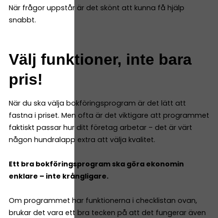
När frågor uppstår är det skönt att kunna få hjälp
snabbt.
Välj funktioner, inte bara
pris!
När du ska välja bokföringsprogram är det lätt att
fastna i priset. Men ofta är det viktigare att programmet
faktiskt passar hur ditt företag arbetar – det är värt
någon hundralapp extra att välja kvalitet.
Ett bra bokföringsprogram ska göra ekonomin
enklare – inte krångligare.
Om programmet har funktionerna i checklistan ovan,
brukar det vara ett bra tecken på att det fungerar även