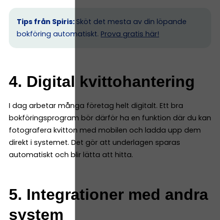
Tips från Spiris:
Sköt det mesta av din löpande
bokföring automatiskt.
Prova gratis här!
4. Digital kvittohantering
I dag arbetar många företag helt digitalt. Ett bra
bokföringsprogram bör därför ha en funktion där du kan
fotografera kvitton med mobilen och ladda upp dem
direkt i systemet. Det gör att underlagen sparas
automatiskt och blir lätta att hitta.
5. Integrationer med andra
system