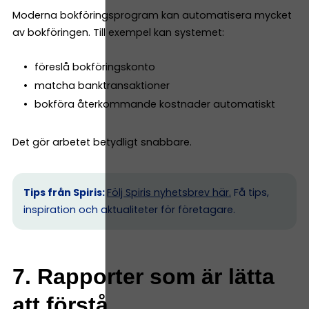
Moderna bokföringsprogram kan automatisera mycket
av bokföringen. Till exempel kan systemet:
föreslå bokföringskonto
matcha banktransaktioner
bokföra återkommande kostnader automatiskt
Det gör arbetet betydligt snabbare.
Tips från Spiris:
Följ Spiris nyhetsbrev här.
Få tips,
inspiration och aktualiteter för företagare.
7. Rapporter som är lätta
att förstå