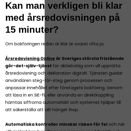
Kan man verkligen bli klar
med årsredovisningen på
15 minuter?
Om bokföringen redan är klar är svaret ofta ja.
Årsredovisning Online
är Sveriges största fristående
gör-det-själv-tjänst
för aktiebolag som vill upprätta
årsredovisning och deklaration digitalt. Tjänsten guidar
användaren steg-för-steg genom processen och
anpassar innehållet efter företagets bokföring. Genom
att läsa in en SIE-fil, eller använda en direktkoppling
hämtas siffrorna automatiskt och systemet hjälper till
att säkerställa att allt hänger ihop.
Automatiska kontroller minskar risken för fel
och när