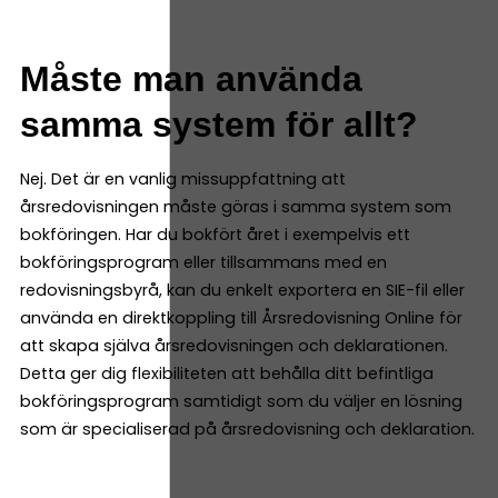
Måste man använda
samma system för allt?
Nej. Det är en vanlig missuppfattning att
årsredovisningen måste göras i samma system som
bokföringen. Har du bokfört året i exempelvis ett
bokföringsprogram eller tillsammans med en
redovisningsbyrå, kan du enkelt exportera en SIE-fil eller
använda en direktkoppling till Årsredovisning Online för
att skapa själva årsredovisningen och deklarationen.
Detta ger dig flexibiliteten att behålla ditt befintliga
bokföringsprogram samtidigt som du väljer en lösning
som är specialiserad på årsredovisning och deklaration.