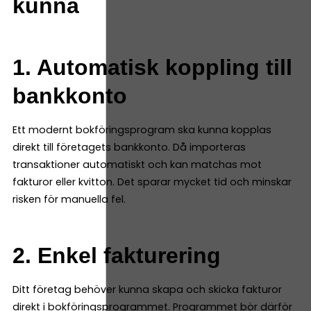
kunna
1. Automatisk koppling till
bankkonto
Ett modernt bokföringsprogram ska kunna kopplas
direkt till företagets bankkonto. Då importeras
transaktioner automatiskt och kan matchas mot
fakturor eller kvitton. Det sparar mycket tid och minskar
risken för manuella fel.
2. Enkel fakturering
Ditt företag behöver kunna skapa och skicka fakturor
direkt i bokföringsprogrammet. Programmet bör därför