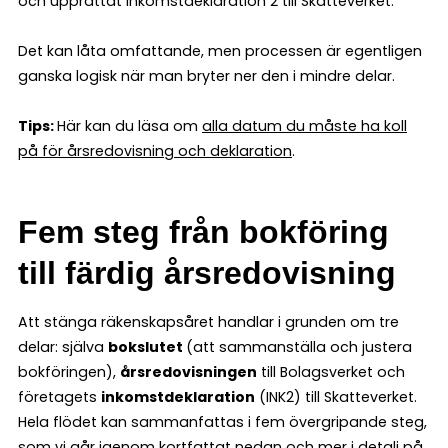
och upprättat Inkomstdeklaration 2 till Skatteverket.
Det kan låta omfattande, men processen är egentligen
ganska logisk när man bryter ner den i mindre delar.
Tips:
Här kan du läsa om
alla datum du måste ha koll
på för årsredovisning och deklaration
.
Fem steg från bokföring
till färdig årsredovisning
Att stänga räkenskapsåret handlar i grunden om tre
delar: själva
bokslutet
(att sammanställa och justera
bokföringen),
årsredovisningen
till Bolagsverket och
företagets
inkomstdeklaration
(INK2) till Skatteverket.
Hela flödet kan sammanfattas i fem övergripande steg,
som vi går igenom kortfattat nedan och
mer i detalj på