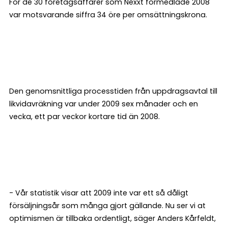
För de 30 företagsaffärer som Nexxt förmedlade 2008
var motsvarande siffra 34 öre per omsättningskrona.
Den genomsnittliga processtiden från uppdragsavtal till
likvidavräkning var under 2009 sex månader och en
vecka, ett par veckor kortare tid än 2008.
- Vår statistik visar att 2009 inte var ett så dåligt
försäljningsår som många gjort gällande. Nu ser vi at
optimismen är tillbaka ordentligt, säger Anders Kårfeldt,