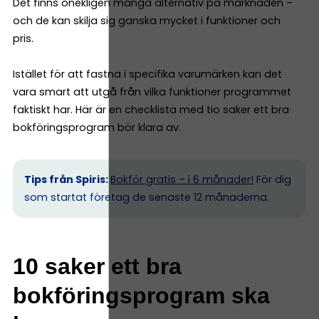
Det finns onekligen många alternativ på marknaden –
och de kan skilja sig ganska mycket i funktioner och
pris.
Istället för att fastna i specifika varumärken kan det
vara smart att utgå från vilka funktioner programmet
faktiskt har. Här är en checklista med tio saker ett bra
bokföringsprogram bör klara av.
Tips från Spiris:
Bokför gratis – i 6 månader!
För dig
som startat företag de senaste 12 månaderna.
10 saker ett bra
bokföringsprogram ska