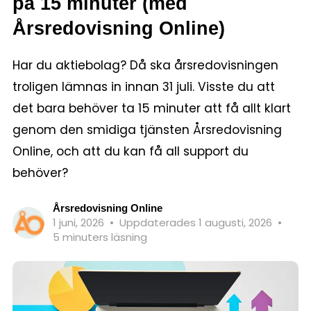
på 15 minuter (med
Årsredovisning Online)
Har du aktiebolag? Då ska årsredovisningen
troligen lämnas in innan 31 juli. Visste du att
det bara behöver ta 15 minuter att få allt klart
genom den smidiga tjänsten Årsredovisning
Online, och att du kan få all support du
behöver?
Årsredovisning Online
1 juni, 2026
•
Uppdaterades 1 augusti, 2026
•
5 minuters läsning