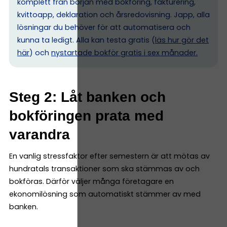
komplett från början med bokföring, fakturering,
kvittoapp, deklaration och årsredovisning. Japp, alla
lösningar du behöver för att automatisera och
kunna ta ledigt. Alla kan testa gratis (
läs hur gör det
här
) och
nystartade bokför gratis i sex månader.
Steg 2: Låt banken och
bokföringen prata med
varandra
En vanlig stressfaktor efter semestern är att mötas av
hundratals transaktioner som ska stämmas av och
bokföras. Därför väljer många företagare en
ekonomilösning som automatiskt stämmer av med
banken.