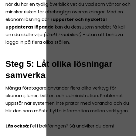
När du har en tydlig överblick vet du vad som väntar och
minskar risken för obehagliga överraskningar. Med en
ekonomilösning där
rapporter och nyckeltal
uppdateras löpande
kan du dessutom snabbt få koll
om du skulle vilja
(direkt i mobilen!)
– utan att behöva
logga in på flera olika ställen.
Steg 5: Låt olika lösningar
samverka
Många företagare använder flera olika verktyg för
ekonomi, löner, kvitton och administration. Problemet
uppstår när systemen inte pratar med varandra och du
blir den som måste flytta information mellan verktygen.
Läs också:
Fel i bokföringen?
Så undviker du dem!