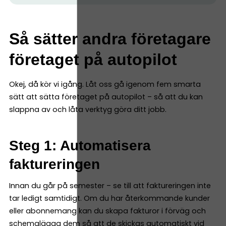
Så sätter andra företagare
företaget på autopilot
Okej, då kör vi igång. Låt oss gå igenom fem smarta
sätt att sätta företaget på autopilot – så att du kan
slappna av och låta verktyg göra ditt jobb.
Steg 1: Automatisera
faktureringen
Innan du går på semester – se till att faktureringen inte
tar ledigt samtidigt. Om du har återkommande kunder
eller abonnemang kan du skapa fakturor i förväg och
schemalägga dem så att de skickas automatiskt vid