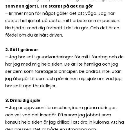
som hon gjort
1. Tro starkt på det du gör
– Brinner man för något gäller det att våga. Jag har
satsat helhjärtat på detta, mitt arbete är min passion.
Ha hjärtat med dig fortsatt i det du gör. Och det är en
fördel om du är hårt driven.
2. Sätt gränser
– Jag har satt grundvärderingar för mitt företag och de
har jag med mig hela tiden. De är lite hemliga och jag
ser dem som företagets principer. De ändras inte, utan
jag återgår till dem och påminner mig själv om vad jag
har satt upp för riktlinjer.
3. Drilla dig själv
– Jag är uppvuxen i branschen, inom gröna näringar,
och vet vad det innebär. Eftersom jag jobbat som
konsult hela tiden är jag drillad i att dra in kulorna. Att ha
den pressen. Det är både en utmaning och