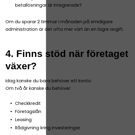
betallösningar är integrerade?
Om du sparar 2 timmar i månaden på smidigare
administration är det ofta mer värt än en lägre avgift.
4. Finns stöd när företaget
växer?
Idag kanske du bara behöver ett konto.
Om två år kanske du behöver:
Checkkredit
Företagslån
Leasing
Rådgivning kring investeringar