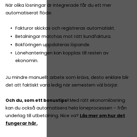
När olika lösningar är integrerade får du ett mer
automatiserat flöde:
Fakturor skickas och registreras automatiskt.
Betalningar matchas mot rätt kundfaktura.
Bokföringen uppdateras löpande.
Lönehanteringen kan kopplas till resten av
ekonomin.
Ju mindre manuellt arbete som krävs, desto enklare blir
det att faktiskt vara ledig när semestern väl börjar.
Och du, som ett bonustips!
Med rätt ekonomilösning
kan du också automatisera hela löneprocessen – från
underlag till utbetalning. Nice va?
Läs mer om hur det
fungerar här.