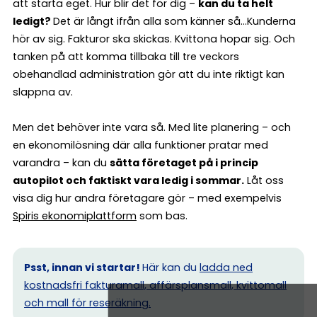
att starta eget. Hur blir det för dig –
kan du ta helt
ledigt?
Det är långt ifrån alla som känner så…Kunderna
hör av sig. Fakturor ska skickas. Kvittona hopar sig. Och
tanken på att komma tillbaka till tre veckors
obehandlad administration gör att du inte riktigt kan
slappna av.
Men det behöver inte vara så. Med lite planering – och
en ekonomilösning där alla funktioner pratar med
varandra – kan du
sätta företaget på i princip
autopilot och faktiskt vara ledig i sommar.
Låt oss
visa dig hur andra företagare gör – med exempelvis
Spiris ekonomiplattform
som bas.
Psst, innan vi startar!
Här kan du
ladda ned
kostnadsfri fakturamall, affärsplansmall, kvittomall
och mall för reseräkning.