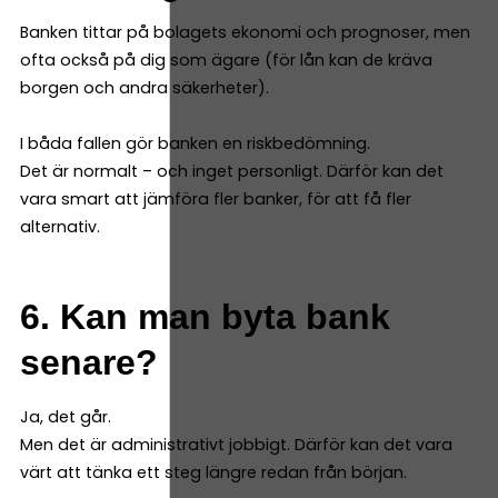
Banken tittar på bolagets ekonomi och prognoser, men
ofta också på dig som ägare (för lån kan de kräva
borgen och andra säkerheter).
I båda fallen gör banken en riskbedömning.
Det är normalt – och inget personligt. Därför kan det
vara smart att jämföra fler banker, för att få fler
alternativ.
6. Kan man byta bank
senare?
Ja, det går.
Men det är administrativt jobbigt. Därför kan det vara
värt att tänka ett steg längre redan från början.