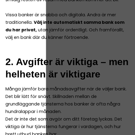
Vissa banker är snabba och digitala. Andra är mer
traditionella.
Välj inte automatiskt samma bank som
du har privat,
utan jämför ordentligt. Och framförallt,
välj en bank där du känner förtroende.
2. Avgifter är viktiga – men
helheten är viktigare
Många jämför bara månadsavgifter när de väljer bank.
Det blir lätt för snävt. Skillnaden mellan de
grundläggande tjänsterna hos banker är ofta några
hundralappar i månaden.
Det är inte det som avgör om ditt företag lyckas. Det
viktiga är hur tjänsterna fungerar i vardagen, och hur
brett utbud banken har.