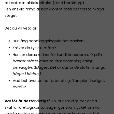
att sätta in aktiekapitalet (med bankintyg).
I en enskild firma är bankkontot ofta det första riktiga
steget.
Det du vill veta är:
Hur lång handläggningstid har banken?
Kräver de fysiskt möte?
Hur ser deras rutiner för kundkännedom ut?
(Alla
banker måste göra en riskbedömning enligt
penningtvättslagen. Det är därför de ställer många
frågor i början.)
Vad behöver du ha förberett (affärsplan, budget,
avtal)?
Varför är detta viktigt?
Jo, hur smidigt det är att
skaffa företagskonto, säger ganska mycket om hur
smidig resten av resan med banken kommer att bli.