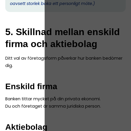
oavsett storlek boka ett personligt möte.)
5. Skillnad mellan enskild
firma och aktiebolag
Ditt val av företagsform påverkar hur banken bedömer
dig.
Enskild firma
Banken tittar mycket på din privata ekonomi.
Du och företaget är samma juridiska person.
Aktiebolag