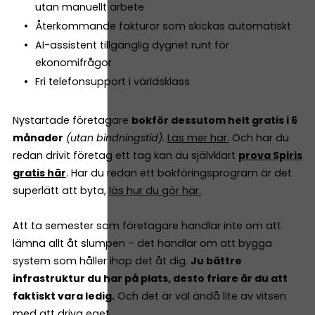
utan manuellt arbete
Återkommande fakturor som skickas automatiskt
AI-assistent tillgänglig dygnet runt för
ekonomifrågor
Fri telefonsupport i världsklass
Nystartade företagare
bokför dessutom helt gratis i 6
månader
(utan bindningstid)
.
Läs mer här.
Och har du
redan drivit företag ett tag kan du självklart
prova Spiris
gratis här
. Har du redan ett bokföringsprogram är det
superlätt att byta,
läs hur du gör här.
Att ta semester som företagare handlar inte om att
lämna allt åt slumpen – det handlar om att bygga
system som håller ihop det åt dig.
Ju bättre
infrastruktur du har på plats, desto friare är du att
faktiskt vara ledig.
Och det är väl ändå lite av vitsen
med att driva eget.