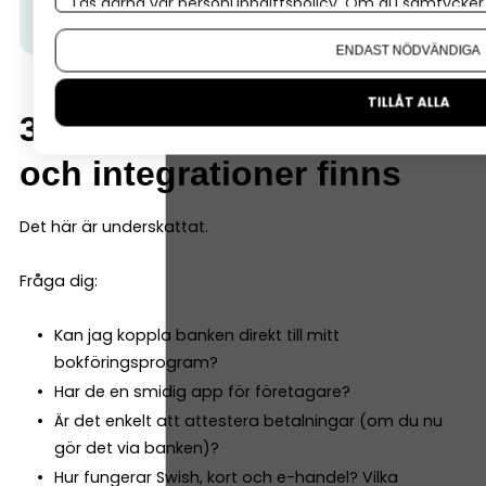
Läs gärna vår
personuppgiftspolicy
. Om du samtycker t
allt som ingår här.
Om du vill ändra ditt val i efterhand hittar du den möjl
ENDAST NÖDVÄNDIGA
TILLÅT ALLA
3. Vilka digitala tjänster
och integrationer finns
Det här är underskattat.
Fråga dig:
Kan jag koppla banken direkt till mitt
bokföringsprogram?
Har de en smidig app för företagare?
Är det enkelt att attestera betalningar (om du nu
gör det via banken)?
Hur fungerar Swish, kort och e-handel? Vilka