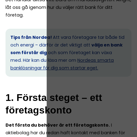
låt oss gå igenom hur du väljer rätt bank för ditt
företag.
Tips från Nordea!
Att vara företagare tar både tid
och energi – därför är det viktigt att
välja en bank
som förstår dig
och som företaget kan växa
med. Här kan du läsa mer om
Nordeas smarta
banklösningar för dig som startar eget.
1. Första steget – ett
företagskonto
Det första du behöver är ett företagskonto.
I
aktiebolag har du redan haft kontakt med banken för