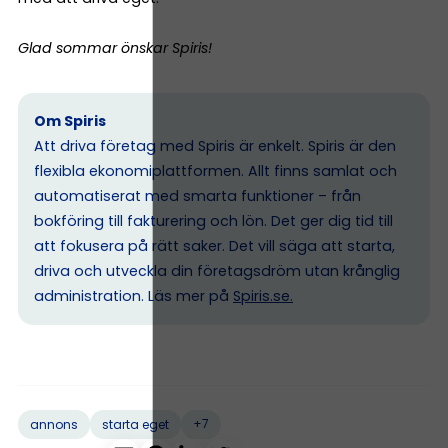
Glad sommar önskar Spiris!
Om Spiris
Att driva företag med Spiris är enkelt. Spiris är den
flexibla ekonomiplattformen. Allt finns samlat och
automatiserat med smarta funktioner – från
bokföring till fakturering och lön. Det ger dig tid till
att fokusera på rätt saker. Det vill säga att starta,
driva och utveckla din företagsdröm utan krånglig
administration. Läs mer på
Spiris.se
.
+7
annons
starta eget