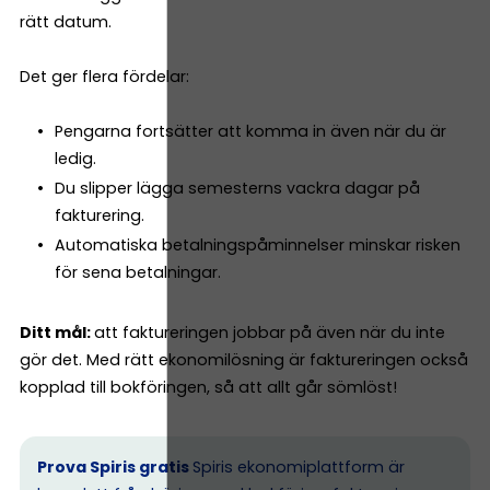
rätt datum.
Det ger flera fördelar:
Pengarna fortsätter att komma in även när du är
ledig.
Du slipper lägga semesterns vackra dagar på
fakturering.
Automatiska betalningspåminnelser minskar risken
för sena betalningar.
Ditt mål:
att faktureringen jobbar på även när du inte
gör det. Med rätt ekonomilösning är faktureringen också
kopplad till bokföringen, så att allt går sömlöst!
Prova Spiris gratis
Spiris ekonomiplattform är