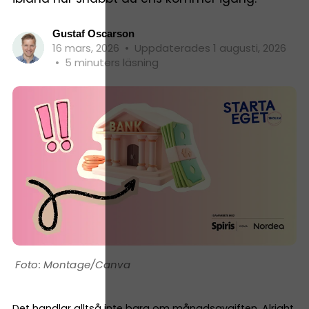
Gustaf Oscarson
16 mars, 2026
•
Uppdaterades 1 augusti, 2026
•
5 minuters läsning
Montage/Canva
Det handlar alltså inte bara om månadsavgiften. Alright,