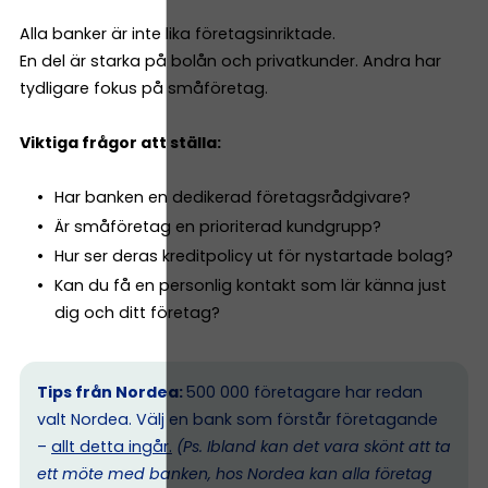
Alla banker är inte lika företagsinriktade.
En del är starka på bolån och privatkunder. Andra har
tydligare fokus på småföretag.
Viktiga frågor att ställa:
Har banken en dedikerad företagsrådgivare?
Är småföretag en prioriterad kundgrupp?
Hur ser deras kreditpolicy ut för nystartade bolag?
Kan du få en personlig kontakt som lär känna just
dig och ditt företag?
Tips från Nordea:
500 000 företagare har redan
valt Nordea. Välj en bank som förstår företagande
–
allt detta ingår.
(Ps. I
bland kan det vara skönt att ta
ett möte med banken, hos Nordea kan alla företag