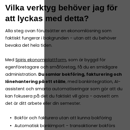
Vilka verktyg behöver jag för
att lyckas med detta?
Alla steg ovan förutsätter en ekonomilösning som
faktiskt fungerar i bakgrunden – utan att du behöver
bevaka det hela tiden.
Med
Spiris ekonomiplattform
, som är byggd för
egenföretagare och småföretag, få du en smidigare
administration.
Du samlar bokföring, fakturering och
lönehantering på ett ställe
, med bankintegration, AI-
assistent och smarta automatiseringar som gör att du
kan fokusera på det du faktiskt vill göra – oavsett om
det är ditt arbete eller din semester.
Bokför och fakturera utan att kunna bokföring
Automatisk bankimport – transaktioner bokförs