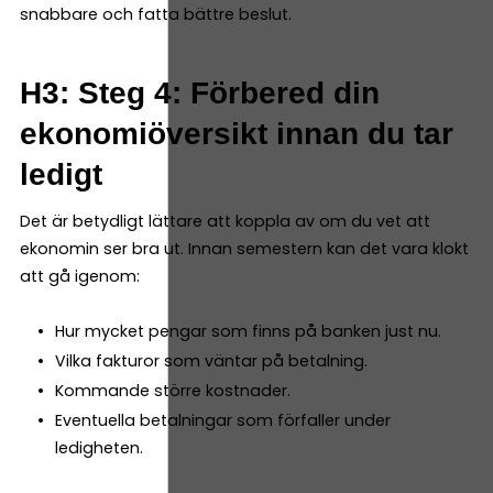
snabbare och fatta bättre beslut.
H3: Steg 4: Förbered din
ekonomiöversikt innan du tar
ledigt
Det är betydligt lättare att koppla av om du vet att
ekonomin ser bra ut. Innan semestern kan det vara klokt
att gå igenom:
Hur mycket pengar som finns på banken just nu.
Vilka fakturor som väntar på betalning.
Kommande större kostnader.
Eventuella betalningar som förfaller under
ledigheten.