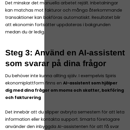
Det minskar det manuella arbetet rejält. Inbetalningar
kan matchas mot fakturor och många återkommande
transaktioner kan bokföras automatiskt. Resultatet blir
att ekonomin fortsätter uppdateras i bakgrunden
medan du är ledig.
Steg 3: Använd en AI-assistent
som svarar på dina frågor
Du behöver inte kunna allting själv. I exempelvis Spiris
ekonomiplattform finns en
AI-assistent som hjälper
dig med dina frågor om moms och skatter, bokföring
och fakturering
Det innebär att du slipper avbryta semestern för att leta
information eller kontakta support. Smarta företagare
använder den inbyggda AI-assistenten för att få svar