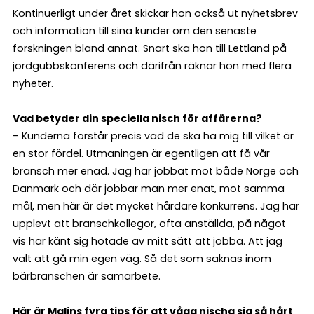
Kontinuerligt under året skickar hon också ut nyhetsbrev
och information till sina kunder om den senaste
forskningen bland annat. Snart ska hon till Lettland på
jordgubbskonferens och därifrån räknar hon med flera
nyheter.
Vad betyder din speciella nisch för affärerna?
– Kunderna förstår precis vad de ska ha mig till vilket är
en stor fördel. Utmaningen är egentligen att få vår
bransch mer enad. Jag har jobbat mot både Norge och
Danmark och där jobbar man mer enat, mot samma
mål, men här är det mycket hårdare konkurrens. Jag har
upplevt att branschkollegor, ofta anställda, på något
vis har känt sig hotade av mitt sätt att jobba. Att jag
valt att gå min egen väg. Så det som saknas inom
bärbranschen är samarbete.
Här är Malins fyra tips för att våga nischa sig så hårt