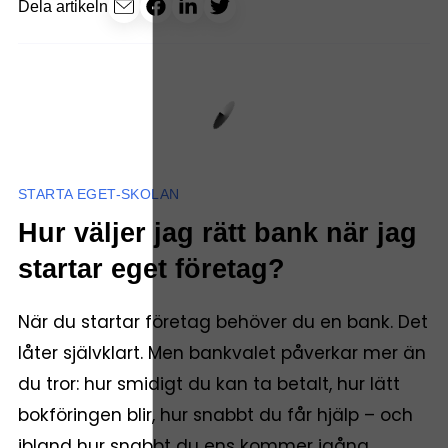
Dela artikeln
STARTA EGET-SKOLAN
Hur väljer jag rätt bank när jag
startar eget företag?
När du startar företag behöver du en bank. Det
låter självklart. Men bankvalet påverkar mer än
du tror: hur smidigt du kan ta betalt, hur lätt
bokföringen blir, hur snabbt du får hjälp – och
ibland hur snabbt du ens kommer igång.