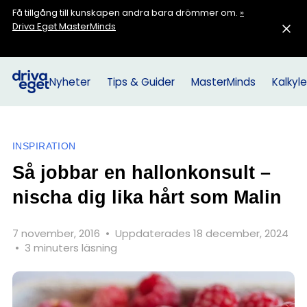
Få tillgång till kunskapen andra bara drömmer om.
»
Driva Eget MasterMinds
Nyheter
Tips & Guider
MasterMinds
Kalkyle
INSPIRATION
Så jobbar en hallonkonsult –
nischa dig lika hårt som Malin
7 november, 2016
•
Uppdaterades 18 december, 2024
•
3 minuters läsning