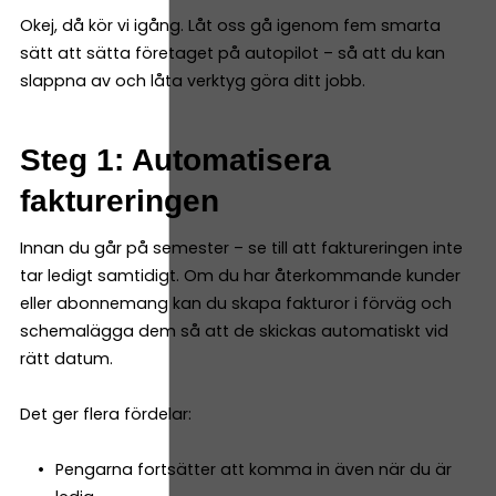
Okej, då kör vi igång. Låt oss gå igenom fem smarta
sätt att sätta företaget på autopilot – så att du kan
slappna av och låta verktyg göra ditt jobb.
Steg 1: Automatisera
faktureringen
Innan du går på semester – se till att faktureringen inte
tar ledigt samtidigt. Om du har återkommande kunder
eller abonnemang kan du skapa fakturor i förväg och
schemalägga dem så att de skickas automatiskt vid
rätt datum.
Det ger flera fördelar:
Pengarna fortsätter att komma in även när du är