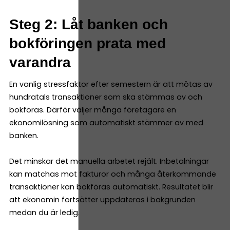
Steg 2: Låt banken och
bokföringen prata med
varandra
En vanlig stressfaktor efter semestern är att mötas av
hundratals transaktioner som ska stämmas av och
bokföras. Därför väljer många företagare en
ekonomilösning som automatiskt stämmer av med
banken.
Det minskar det manuella arbetet rejält. Inbetalningar
kan matchas mot fakturor och många återkommande
transaktioner kan bokföras automatiskt. Resultatet blir
att ekonomin fortsätter uppdateras i bakgrunden
medan du är ledig.