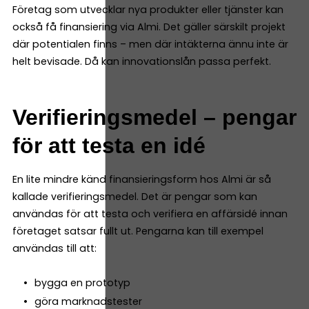
Företag som utvecklar nya produkter eller tjänster kan
också få finansiering via Almi. Det gäller särskilt projekt
där potentialen finns – men där intäkterna ännu inte är
helt bevisade. Då kan innovationslån passa perfekt.
Verifieringsmedel – pengar
för att testa en idé
En lite mindre känd finansieringsform hos Almi är så
kallade verifieringsmedel. Det är pengar som kan
användas för att testa och verifiera en affärsidé innan
företaget satsar fullt ut. Pengarna kan till exempel
användas till att:
bygga en prototyp
göra marknadstester