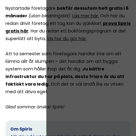
Nystartade företagare
bokför dessutom helt gratis i 6
månader
(utan bindningstid)
.
Läs mer här.
Och har du
redan drivit företag ett tag kan du självklart
prova Spiris
gratis här
. Har du redan ett bokföringsprogram är det
superlätt att byta,
läs hur du gör här.
Att ta semester som företagare handlar inte om att
lämna allt åt slumpen – det handlar om att bygga
system som håller ihop det åt dig.
Ju bättre
infrastruktur du har på plats, desto friare är du att
faktiskt vara ledig.
Och det är väl ändå lite av vitsen
med att driva eget.
Glad sommar önskar Spiris!
Om Spiris