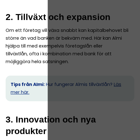
2. Tillväxt och expansion
Om ett företag vill växa snabbt kan kapitalbehovet bli
större än vad banken är bekväm med. Här kan Almi
hjälpa till med exempelvis företagslån eller
tillväxtlån, ofta i kombination med bank för att
möjliggöra hela satsningen.
Tips från Almi:
Hur fungerar Almis tillväxtlån?
Läs
mer här.
3. Innovation och nya
produkter