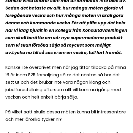
kanske vilka affärer som mot all förmodan inte blev av.
Sedan det hetaste av allt, hur många möten gjorde vi
föregående vecka och hur många möten vi skall göra
denna och kommande vecka.
För att piffa upp det hela
har vi idag bjudit in en kollega från konsultavdelningen
som skall berätta om vår nya supermoderna produkt
som vi skall försöka sälja så mycket som möjligt
av.
Lycka nu till så ses vi om en vecka, full fart framåt.
Kanske lite överdrivet men när jag tittar tillbaka på mina
16 år inom B2B försäljning så är det nästan så här det
sett ut och det brukar inte vara någon klang och
jubelföreställning eftersom allt vill komma igång med
veckan och helt enkelt börja sälja.
På vilket sätt skulle dessa möten kunna bli intressantare
och mer lärorika tycker ni?