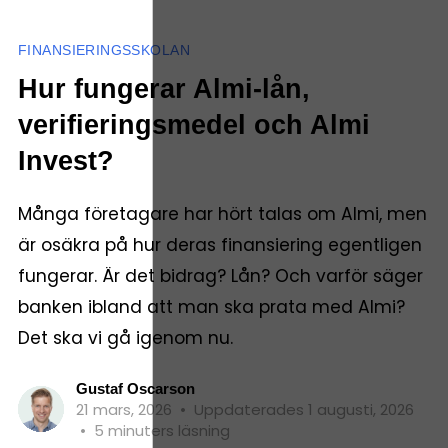
FINANSIERINGSSKOLAN
Hur fungerar Almi-lån,
verifieringsmedel och Almi
Invest?
Många företagare har hört talas om Almi, men
är osäkra på hur deras finansiering egentligen
fungerar. Är det bidrag? Lån? Och varför säger
banken ibland att man ska prata med Almi?
Det ska vi gå igenom nu.
Gustaf Oscarson
21 mars, 2026
•
Uppdaterades 1 augusti, 2026
•
5 minuters läsning