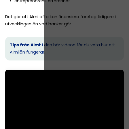
entreprenörens erfarenhet
Det gör att Almi ofta kan finansiera företag tidigare i
utvecklingen än vad banker gör.
Tips från Almi:
I den här videon får du veta hur ett
Almilån fungerar.