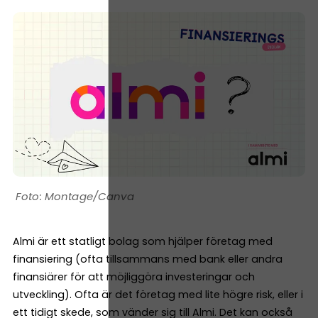
Montage/Canva
Almi är ett statligt bolag som hjälper företag med
finansiering (ofta tillsammans med bank eller andra
finansiärer för att möjliggöra investeringar och
utveckling). Ofta är det företag med lite högre risk, eller i
ett tidigt skede, som vänder sig till Almi. Det kan också