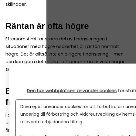
skillnader.
Räntan är ofta högre
Eftersom Almi tar större del av finansieringen i
situationer med högre osäkerhet är räntan normalt
högre. Det är alltså inte en billigare finansiering – men
den kan göra det möjligt att genomföra investeringar
som annars inte hade blivit av.
Banken är ofta med i
Den här webbplatsen använder cookies
för sta
finansieringen
Driva eget använder cookies för att förbättra din anvä
underlag till förbättring och vidareutveckling av hems
I de flesta fall delas finansieringen upp mellan banken
relevanta erbjudanden till dig.
och Almi. Det gör att banken kan vara med och
finansiera satsningar som annars kan vara svåra att