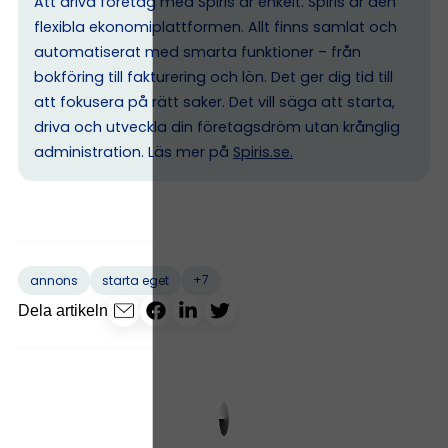
Att driva företag med Spiris är enkelt. Spiris är den
flexibla ekonomiplattformen. Allt finns samlat och
automatiserat med smarta funktioner – från
bokföring till fakturering och lön. Det ger dig tid till
att fokusera på rätt saker. Det vill säga att starta,
driva och utveckla din företagsdröm utan krånglig
administration. Läs mer på
Spiris.se
.
+7
annons
starta eget
Dela artikeln