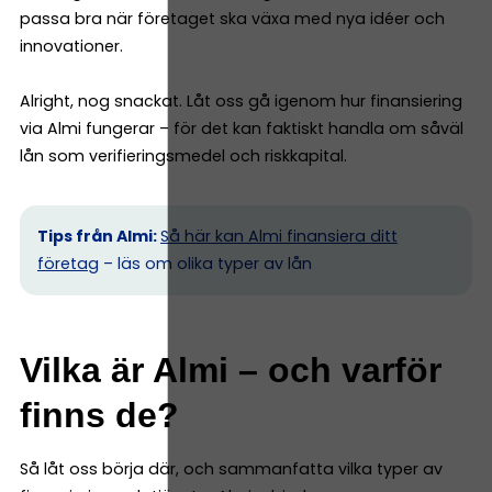
passa bra när företaget ska växa med nya idéer och
innovationer.
Alright, nog snackat. Låt oss gå igenom hur finansiering
via Almi fungerar – för det kan faktiskt handla om såväl
lån som verifieringsmedel och riskkapital.
Tips från Almi:
Så här kan Almi finansiera ditt
företag
– läs om olika typer av lån
Vilka är Almi – och varför
finns de?
Så låt oss börja där, och sammanfatta vilka typer av