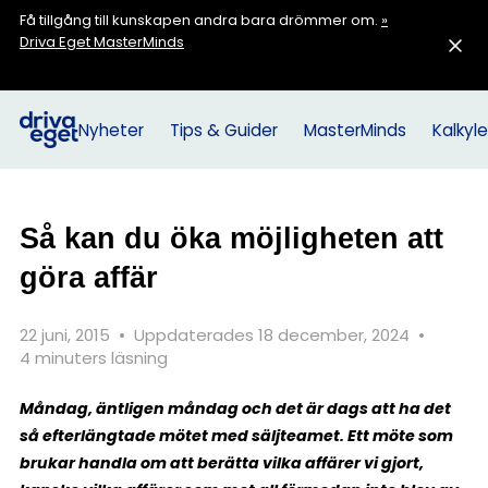
Få tillgång till kunskapen andra bara drömmer om.
»
Driva Eget MasterMinds
Nyheter
Tips & Guider
MasterMinds
Kalkyle
Så kan du öka möjligheten att
göra affär
22 juni, 2015
•
Uppdaterades 18 december, 2024
•
4 minuters läsning
Måndag, äntligen måndag och det är dags att ha det
så efterlängtade mötet med säljteamet. Ett möte som
brukar handla om att berätta vilka affärer vi gjort,