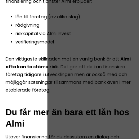
finansiering och tjänster Almi erbjuder:
lån till företag (av olika slag)
rådgivning
riskkapital via Almi Invest
verifieringsmedel
Den viktigaste skillnaden mot en vanlig bank är att
Almi
ofta kan ta större risk.
Det gör att de kan finansiera
företag tidigare i utvecklingen men är också med och
möjliggör satsningar tillsammans med bank även i mer
etablerade företag.
Du får mer än bara ett lån hos
Almi
Utöver finansiering får du dessutom en dialog och