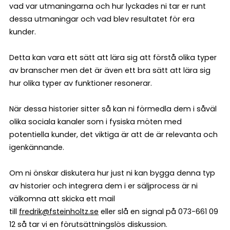
vad var utmaningarna och hur lyckades ni tar er runt
dessa utmaningar och vad blev resultatet för era
kunder.
Detta kan vara ett sätt att lära sig att förstå olika typer
av branscher men det är även ett bra sätt att lära sig
hur olika typer av funktioner resonerar.
När dessa historier sitter så kan ni förmedla dem i såväl
olika sociala kanaler som i fysiska möten med
potentiella kunder, det viktiga är att de är relevanta och
igenkännande.
Om ni önskar diskutera hur just ni kan bygga denna typ
av historier och integrera dem i er säljprocess är ni
välkomna att skicka ett mail
till
fredrik@fsteinholtz.se
eller slå en signal på 073-661 09
12 så tar vi en förutsättningslös diskussion.