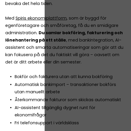
bevaka det hela tiden.
Med
Spiris ekonomiplattform
, som är byggd för
egenföretagare och småföretag, få du en smidigare
administration.
Du samlar bokföring, fakturering och
lönehantering på ett ställe
, med bankintegration, AI-
assistent och smarta automatiseringar som gör att du
kan fokusera på det du faktiskt vill göra – oavsett om
det är ditt arbete eller din semester.
Bokför och fakturera utan att kunna bokföring
Automatisk bankimport – transaktioner bokförs
utan manuellt arbete
Återkommande fakturor som skickas automatiskt
AI-assistent tillgänglig dygnet runt för
ekonomifrågor
Fri telefonsupport i världsklass