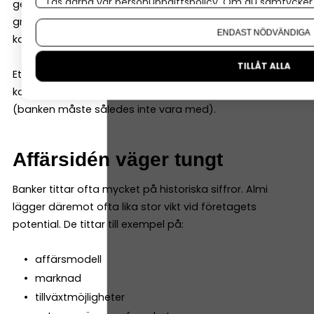
Läs gärna vår
personuppgiftspolicy
. Om du samtycker t
genomföra på egen hand. Ofta krävs det också att
Om du vill ändra ditt val i efterhand hittar du den möjl
grundarna (eller andra finansiärer) står för en del av
ENDAST NÖDVÄNDIGA
kapitalbehovet.
TILLÅT ALLA
Ett vanligt exempel är att Almi kan stå för 50 % av
kapitalbehovet om grundarna står för resterande 50 %
(banken måste således inte vara med).
Affärsidén väger tungt
Banker tittar ofta mycket på historiska siffror. Almi
lägger däremot ofta lika stor vikt vid företagets
potential. De tittar till exempel på:
affärsmodell
marknad
tillväxtmöjligheter