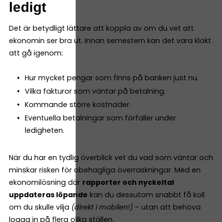
ledigt
Det är betydligt lättare att koppla av om du vet att
ekonomin ser bra ut. Innan semestern kan det vara klokt
att gå igenom:
Hur mycket pengar som finns på banken just nu.
Vilka fakturor som väntar på betalning.
Kommande större kostnader.
Eventuella betalningar som förfaller under
ledigheten.
När du har en tydlig överblick vet du vad som väntar och
minskar risken för obehagliga överraskningar. Med en
ekonomilösning där
rapporter och nyckeltal
uppdateras löpande
kan du dessutom snabbt få koll
om du skulle vilja
(direkt i mobilen!)
– utan att behöva
logga in på flera olika ställen.