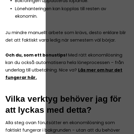
Bokföringen uppdateras löpande.
Lönehanteringen kan kopplas till resten av
ekonomin.
Ju mindre manuellt arbete som krävs, desto enklare blir
det att faktiskt vara ledig när semestern väl börjar.
Och du, som ett bonustips!
Med rätt ekonomilösning
kan du också automatisera hela löneprocessen – från
underlag till utbetalning. Nice va?
Läs mer om hur det
fungerar här.
Vilka verktyg behöver jag för
att lyckas med detta?
Alla steg ovan förutsätter en ekonomilösning som
faktiskt fungerar i bakgrunden – utan att du behöver