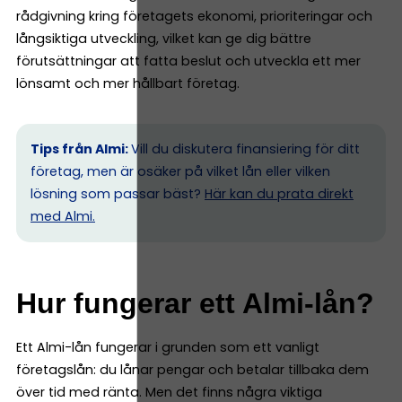
rådgivning kring företagets ekonomi, prioriteringar och
långsiktiga utveckling, vilket kan ge dig bättre
förutsättningar att fatta beslut och utveckla ett mer
lönsamt och mer hållbart företag.
Tips från Almi:
Vill du diskutera finansiering för ditt
företag, men är osäker på vilket lån eller vilken
lösning som passar bäst?
Här kan du prata direkt
med Almi.
Hur fungerar ett Almi-lån?
Ett Almi-lån fungerar i grunden som ett vanligt
företagslån: du lånar pengar och betalar tillbaka dem
över tid med ränta. Men det finns några viktiga