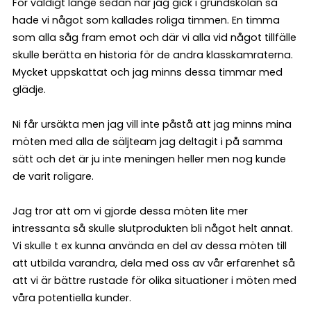
För väldigt länge sedan när jag gick i grundskolan så
hade vi något som kallades roliga timmen. En timma
som alla såg fram emot och där vi alla vid något tillfälle
skulle berätta en historia för de andra klasskamraterna.
Mycket uppskattat och jag minns dessa timmar med
glädje.
Ni får ursäkta men jag vill inte påstå att jag minns mina
möten med alla de säljteam jag deltagit i på samma
sätt och det är ju inte meningen heller men nog kunde
de varit roligare.
Jag tror att om vi gjorde dessa möten lite mer
intressanta så skulle slutprodukten bli något helt annat.
Vi skulle t ex kunna använda en del av dessa möten till
att utbilda varandra, dela med oss av vår erfarenhet så
att vi är bättre rustade för olika situationer i möten med
våra potentiella kunder.