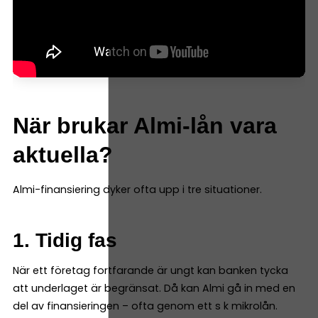
När brukar Almi-lån vara
aktuella?
Almi-finansiering dyker ofta upp i tre situationer.
1. Tidig fas
När ett företag fortfarande är ungt kan banken tycka
att underlaget är begränsat. Då kan Almi gå in med en
del av finansieringen – ofta genom ett s k mikrolån.