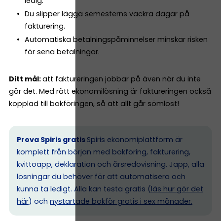
ledig.
Du slipper lägga semesterns vackra dagar på
fakturering.
Automatiska betalningspåminnelser minskar risken
för sena betalningar.
Ditt mål:
att faktureringen jobbar på även när du inte
gör det. Med rätt ekonomilösning är faktureringen också
kopplad till bokföringen, så att allt går sömlöst!
Prova Spiris gratis
Spiris ekonomiplattform är
komplett från början med bokföring, fakturering,
kvittoapp, deklaration och årsredovisning. Japp, alla
lösningar du behöver för att automatisera och
kunna ta ledigt. Alla kan testa gratis (
läs hur gör det
här
) och
nystartade bokför gratis i sex månader.