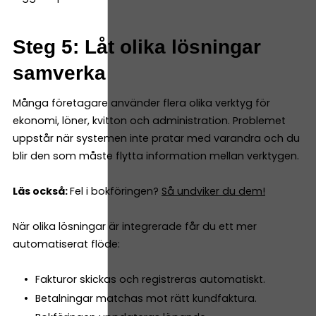
Steg 5: Låt olika lösningar
samverka
Många företagare använder flera olika verktyg för
ekonomi, löner, kvitton och administration. Problemet
uppstår när systemen inte pratar med varandra och du
blir den som måste flytta information mellan verktygen.
Läs också:
Fel i bokföringen?
Så undviker du dem!
När olika lösningar är integrerade får du ett mer
automatiserat flöde:
Fakturor skickas och registreras automatiskt.
Betalningar matchas mot rätt kundfaktura.