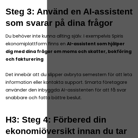
Steg 3: Använd en AI-assistent
som svarar på dina frågor
Du behöver inte kunna allting själv. I exempelvis Spiris
ekonomiplattform finns en
AI-assistent som hjälper
dig med dina frågor om moms och skatter, bokföring
och fakturering
Det innebär att du slipper avbryta semestern för att leta
information eller kontakta support. Smarta företagare
använder den inbyggda AI-assistenten för att få svar
snabbare och fatta bättre beslut.
H3: Steg 4: Förbered din
ekonomiöversikt innan du tar