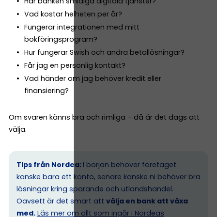
Har banken smidiga digitala tjänster?
Vad kostar helheten per år?
Fungerar integrationen med mitt
bokföringsprogram?
Hur fungerar Swish och andra betallösningar?
Får jag en personlig kontakt?
Vad händer om jag behöver kredit eller
finansiering?
Om svaren känns bra och rimliga – då är det dags att
välja.
Tips från Nordea:
I början behöver företaget
kanske bara ett konto, senare kanske ni behöver bra
lösningar kring sparande och utlandshandel.
Oavsett är det smart att
välja en bank att växa
med.
Läs mer om allt som ingår i Nordeas