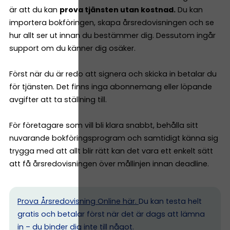
är att du kan
prova tjänsten utan kostnad.
Du kan
importera bokföringen, skapa årsredovisningen och se
hur allt ser ut innan du bestämmer dig. Dessutom ingår
support om du känner dig osäker.
Först när du är redo att signera och skicka in betalar du
för tjänsten. Det finns inga abonnemang eller löpande
avgifter att ta ställning till.
För företagare som vill bli klara snabbt, behålla sitt
nuvarande bokföringsprogram och samtidigt känna sig
trygga med att allt blir rätt kan det vara ett enkelt sätt
att få årsredovisningen över mållinjen innan deadline.
Prova Årsredovisning Online här.
Du kan testa helt
gratis och betalar först när det är dags att lämna
in – du binder dig inte till något.