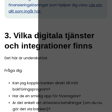
finansieringslösningar som hjälper dig växa.
Läs om
allt som ingår här.
3. Vilka digitala tjänster
och integrationer finns
Det här är underskattat.
Fråga dig:
Kan jag koppla banken direkt till mitt
bokföringsprogram?
Har de en smidig app för företagare?
Är det enkelt att attestera betalningar (om du nu
gör det via banken)?