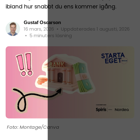
ibland hur snabbt du ens kommer igång.
Gustaf Oscarson
16 mars, 2026
•
Uppdaterades 1 augusti, 2026
•
5 minuters läsning
Montage/Canva