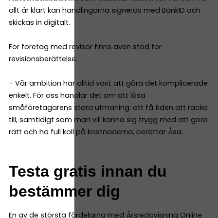
allt är klart kan handlingarna signeras med BankID och
skickas in digitalt.
För företag med revisor finns även stöd för
revisionsberättelse.
– Vår ambition har alltid varit att göra det komplicerade
enkelt. För oss handlar det om att lösa
småföretagarens stora utmaning: att få tiden att räcka
till, samtidigt som man vill känna sig trygg med att göra
rätt och ha full koll på kostnaderna, berättar Åsa.
Testa gratis innan du
bestämmer dig
En av de största fördelarna med Årsredovisning Online