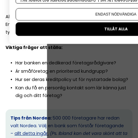
Läs gärna vår
personuppgiftspolicy
. Om du samtycker t
Om du vill ändra ditt val i efterhand hittar du den möjl
ENDAST NÖDVÄNDIGA
Alla banker är inte lika företagsinriktade.
En del är starka på bolån och privatkunder. Andra har
TILLÅT ALLA
tydligare fokus på småföretag.
Viktiga frågor att ställa:
Har banken en dedikerad företagsrådgivare?
Är småföretag en prioriterad kundgrupp?
Hur ser deras kreditpolicy ut för nystartade bolag?
Kan du få en personlig kontakt som lär känna just
dig och ditt företag?
Tips från Nordea:
500 000 företagare har redan
valt Nordea. Välj en bank som förstår företagande
–
allt detta ingår.
(Ps. I
bland kan det vara skönt att ta