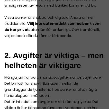
smidig resten av resan med banken kommer att bli.
Vissa banker är snabba och digitala. Andra är mer
traditionella.
Välj inte automatiskt samma bank som
du har privat,
utan jämför ordentligt. Och framförallt,
välj en bank där du känner förtroende.
2. Avgifter är viktiga – men
helheten är viktigare
Många jämför bara månadsavgifter när de väljer bank.
Det blir lätt för snävt. Skillnaden mellan de
grundläggande tjänsterna hos banker är ofta några
hundralappar i månaden.
Det är inte det som avgör om ditt företag lyckas. Det
viktiga är hur tjänsterna fungerar i vardagen, och hur