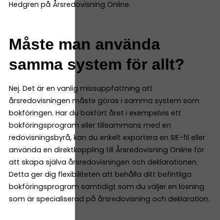
Hedgren på Årsredovisning Online.
Måste man använda
samma system för allt?
Nej. Det är en vanlig missuppfattning att
årsredovisningen måste göras i samma system som
bokföringen. Har du bokfört året i exempelvis ett
bokföringsprogram eller tillsammans med en
redovisningsbyrå, kan du enkelt exportera en SIE-fil eller
använda en direktkoppling till Årsredovisning Online för
att skapa själva årsredovisningen och deklarationen.
Detta ger dig flexibiliteten att behålla ditt befintliga
bokföringsprogram samtidigt som du väljer en lösning
som är specialiserad på årsredovisning och deklaration.