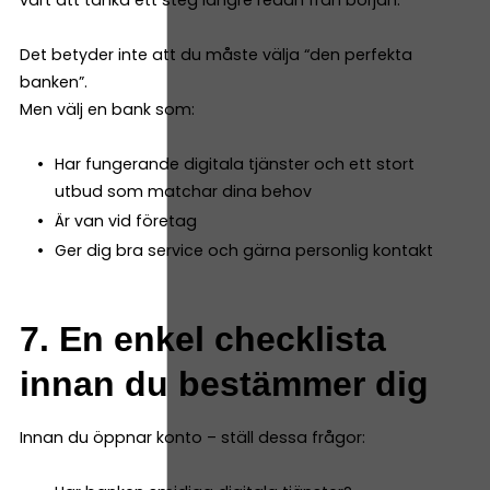
värt att tänka ett steg längre redan från början.
Det betyder inte att du måste välja “den perfekta
banken”.
Men välj en bank som:
Har fungerande digitala tjänster och ett stort
utbud som matchar dina behov
Är van vid företag
Ger dig bra service och gärna personlig kontakt
7. En enkel checklista
innan du bestämmer dig
Innan du öppnar konto – ställ dessa frågor: