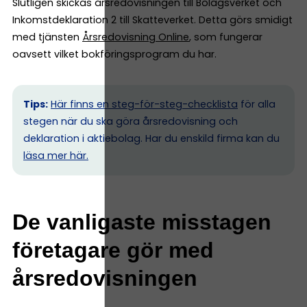
Slutligen skickas årsredovisningen till Bolagsverket och
Inkomstdeklaration 2 till Skatteverket. Detta görs smidigt
med tjänsten
Årsredovisning Online
, som fungerar
oavsett vilket bokföringsprogram du har.
Tips:
Här finns en steg-för-steg-checklista
för alla
stegen när du ska göra årsredovisning och
deklaration i aktiebolag. Har du enskild firma kan du
l
äsa mer här.
De vanligaste misstagen
företagare gör med
årsredovisningen