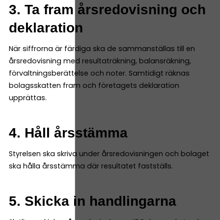
3. Ta fram årsredovisning och
deklaration
När siffrorna är färdiga ska de sammanställas till en
årsredovisning med resultaträkning, balansräkning,
förvaltningsberättelse och noter. Samtidigt räknas
bolagsskatten fram och företagets deklaration
upprättas.
4. Håll årsstämma
Styrelsen ska skriva under årsredovisningen och bolaget
ska hålla årsstämma där resultatet fastställs.
5. Skicka in handlingarna