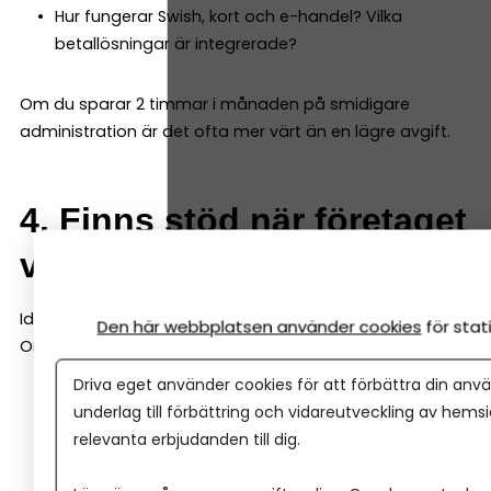
Hur fungerar Swish, kort och e-handel? Vilka
betallösningar är integrerade?
Om du sparar 2 timmar i månaden på smidigare
administration är det ofta mer värt än en lägre avgift.
4. Finns stöd när företaget
växer?
Idag kanske du bara behöver ett konto.
Den här webbplatsen använder cookies
för sta
Om två år kanske du behöver:
Driva eget använder cookies för att förbättra din anvä
Checkkredit
underlag till förbättring och vidareutveckling av hems
Företagslån
relevanta erbjudanden till dig.
Leasing
Rådgivning kring investeringar