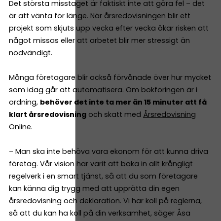
Det största misstaget är faktiskt inte att göra fel – det
är att vänta för länge. När årsredovisningen blir ett
projekt som skjuts upp vecka efter vecka ökar risken att
något missas eller att arbetet blir mer stressigt än
nödvändigt.
Många företagare blir också förvånade över hur mycket
som idag går att automatisera. Om bokföringen är i
ordning,
behöver det inte ta mer än 15 minuter att få
klart årsredovisning
och skatt med
Årsredovisning
Online
.
– Man ska inte behöva vara ekonom för att kunna driva
företag. Vår vision har varit att baka in allt krångligt
regelverk i en smart tjänst, så att du som företagare
kan känna dig trygg med att upprätta din egen
årsredovisning och deklaration. Vi har koll på reglerna,
så att du kan ha koll på din verksamhet, säger Åsa