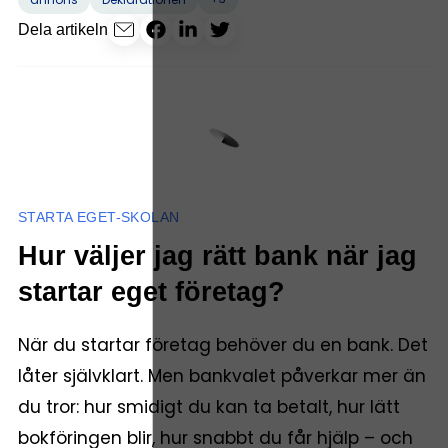
Dela artikeln
STARTA EGET-SKOLAN
Hur väljer jag rätt bank när jag
startar eget företag?
När du startar företag behöver du en bank. Det
låter självklart. Men bankvalet påverkar mer än
du tror: hur smidigt du kan ta betalt, hur lätt
bokföringen blir, hur snabbt du får hjälp – och