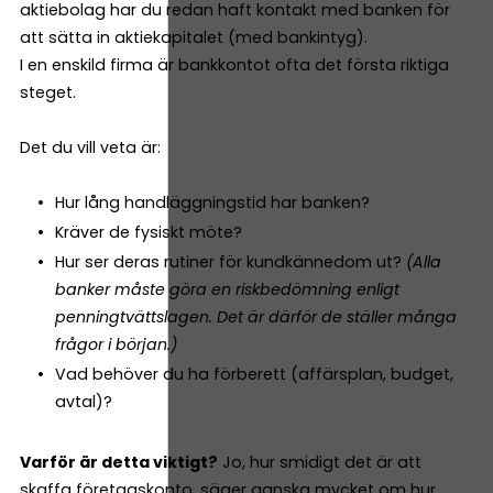
aktiebolag har du redan haft kontakt med banken för
att sätta in aktiekapitalet (med bankintyg).
I en enskild firma är bankkontot ofta det första riktiga
steget.
Det du vill veta är:
Hur lång handläggningstid har banken?
Kräver de fysiskt möte?
Hur ser deras rutiner för kundkännedom ut?
(Alla
banker måste göra en riskbedömning enligt
penningtvättslagen. Det är därför de ställer många
frågor i början.)
Vad behöver du ha förberett (affärsplan, budget,
avtal)?
Varför är detta viktigt?
Jo, hur smidigt det är att
skaffa företagskonto, säger ganska mycket om hur