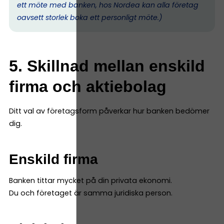
ett möte med banken, hos Nordea kan alla företag
oavsett storlek boka ett personligt möte.)
5. Skillnad mellan enskild
firma och aktiebolag
Ditt val av företagsform påverkar hur banken bedömer
dig.
Enskild firma
Banken tittar mycket på din privata ekonomi.
Du och företaget är samma juridiska person.