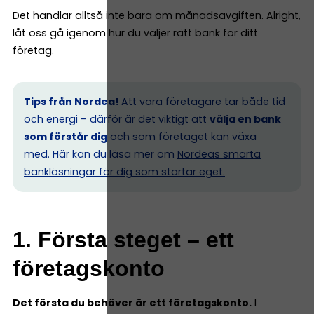
Det handlar alltså inte bara om månadsavgiften. Alright,
låt oss gå igenom hur du väljer rätt bank för ditt
företag.
Tips från Nordea!
Att vara företagare tar både tid
och energi – därför är det viktigt att
välja en bank
som förstår dig
och som företaget kan växa
med. Här kan du läsa mer om
Nordeas smarta
banklösningar för dig som startar eget.
1. Första steget – ett
företagskonto
Det första du behöver är ett företagskonto.
I