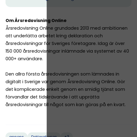
Om Årsredovisning Online
Årsredovisning Online grundades 2013 med ambitionen
att underlätta arbetet kring deklaration och
årsredovisningar för Sveriges företagare. Idag är över
150 000 årsredovisningar inlämnade via systemet av 40
000+ användare.
Den allra första årsredovisningen som lämnades in
digitalt i Sverige var genom Årsredovisning Online. Gör
det komplicerade enkelt genom en smidig tjänst som
förvandlar det tidskrävande i att upprätta
årsredovisningar till något som kan göras på en kvart.
+3
annons
Deklarationen