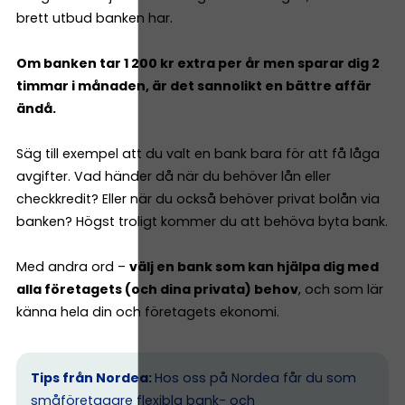
brett utbud banken har.
Om banken tar 1 200 kr extra per år men sparar dig 2
timmar i månaden, är det sannolikt en bättre affär
ändå.
Säg till exempel att du valt en bank bara för att få låga
avgifter. Vad händer då när du behöver lån eller
checkkredit? Eller när du också behöver privat bolån via
banken? Högst troligt kommer du att behöva byta bank.
Med andra ord –
välj en bank som kan hjälpa dig med
alla företagets (och dina privata) behov
, och som lär
känna hela din och företagets ekonomi.
Tips från Nordea:
Hos oss på Nordea får du som
småföretagare flexibla bank- och