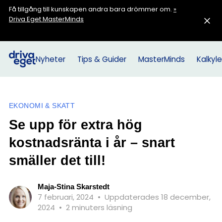
Få tillgång till kunskapen andra bara drömmer om.
»
Driva Eget MasterMinds
Nyheter
Tips & Guider
MasterMinds
Kalkyle
EKONOMI & SKATT
Se upp för extra hög
kostnadsränta i år – snart
smäller det till!
Maja-Stina Skarstedt
7 februari, 2024
•
Uppdaterades 18 december,
2024
•
2 minuters läsning