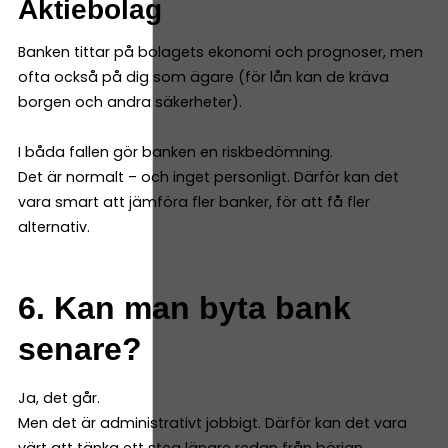
Aktiebolag
Banken tittar på bolagets ekonomi och prognoser, men
ofta också på dig som ägare (för lån kan de kräva
borgen och andra säkerheter).
I båda fallen gör banken en riskbedömning.
Det är normalt – och inget personligt. Därför kan det
vara smart att jämföra fler banker, för att få fler
alternativ.
6. Kan man byta bank
senare?
Ja, det går.
Men det är administrativt jobbigt. Därför kan det vara