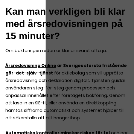
Kan man verkligen bli klar
med årsredovisningen på
15 minuter?
Om bokföringen redan är klar är svaret ofta ja.
Årsredovisning Online
är Sveriges största fristående
gör-det-själv-tjänst
för aktiebolag som vill upprätta
årsredovisning och deklaration digitalt. Tjänsten guidar
användaren steg-för-steg genom processen och
anpassar innehållet efter företagets bokföring. Genom
att läsa in en SIE-fil, eller använda en direktkoppling
hämtas siffrorna automatiskt och systemet hjälper till
att säkerställa att allt hänger ihop.
Automatiska kontroller minskar risken för fel
och när