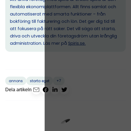
flexibla ekonomiplattformen. Allt finns samlat och
automatiserat med smarta funktioner – från
bokföring till fakturering och lön. Det ger dig tid till
att fokusera på rätt saker. Det vill säga att starta,
driva och utveckla din företagsdröm utan krånglig
administration. Läs mer på
Spiris.se
.
+7
annons
starta eget
Dela artikeln