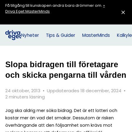
Få tillgång till kunskapen andra bara drömmer om.
»
Driva Eget MasterMinds
Nyheter
Tips & Guider
MasterMinds
Kalkyle
Slopa bidragen till företagare
och skicka pengarna till vården
24 oktober, 2013
•
Uppdaterades 18 december, 2024
•
2 minuters läsning
Jag ska aldrig mer söka bidrag. Det är ett lotteri och
kostar mer än vad det smakar. Dessutom är risken
överhängande att den följsamhet som krävs mot