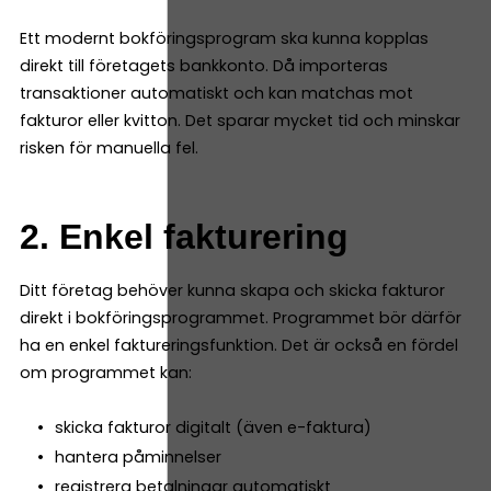
Ett modernt bokföringsprogram ska kunna kopplas
direkt till företagets bankkonto. Då importeras
transaktioner automatiskt och kan matchas mot
fakturor eller kvitton. Det sparar mycket tid och minskar
risken för manuella fel.
2. Enkel fakturering
Ditt företag behöver kunna skapa och skicka fakturor
direkt i bokföringsprogrammet. Programmet bör därför
ha en enkel faktureringsfunktion. Det är också en fördel
om programmet kan:
skicka fakturor digitalt (även e-faktura)
hantera påminnelser
registrera betalningar automatiskt