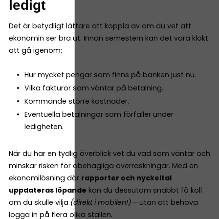
ledigt
Det är betydligt lättare att koppla av om du vet att
ekonomin ser bra ut. Innan semestern kan det vara klokt
att gå igenom:
Hur mycket pengar som finns på banken just nu.
Vilka fakturor som väntar på betalning.
Kommande större kostnader.
Eventuella betalningar som förfaller under
ledigheten.
När du har en tydlig överblick vet du vad som väntar och
minskar risken för obehagliga överraskningar. Med en
ekonomilösning där
rapporter och nyckeltal
uppdateras löpande
kan du dessutom snabbt få koll
om du skulle vilja
(direkt i mobilen!)
– utan att behöva
logga in på flera olika ställen.