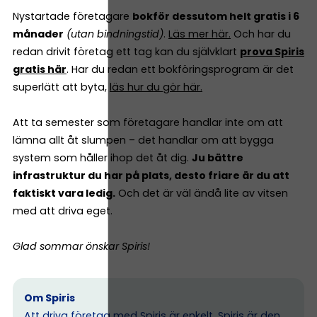
Nystartade företagare
bokför dessutom helt gratis i 6
månader
(utan bindningstid)
.
Läs mer här.
Och har du
redan drivit företag ett tag kan du självklart
prova Spiris
gratis här
. Har du redan ett bokföringsprogram är det
superlätt att byta,
läs hur du gör här.
Att ta semester som företagare handlar inte om att
lämna allt åt slumpen – det handlar om att bygga
system som håller ihop det åt dig.
Ju bättre
infrastruktur du har på plats, desto friare är du att
faktiskt vara ledig.
Och det är väl ändå lite av vitsen
med att driva eget.
Glad sommar önskar Spiris!
Om Spiris
Att driva företag med Spiris är enkelt. Spiris är den