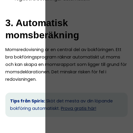
3. Automatisk
momsberäkning
Momsredovisning är en central del av bokföringen. Ett
bra bokföringsprogram räknar automatiskt ut moms
och kan skapa en momsrapport som ligger till grund för
momsdeklarationen. Det minskar risken för fel i
redovisningen.
Tips från Spiris:
Sköt det mesta av din löpande
bokföring automatiskt.
Prova gratis här!