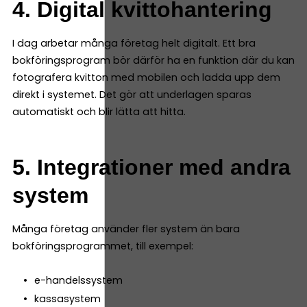
4. Digital kvittohantering
I dag arbetar många företag helt digitalt. Ett bra
bokföringsprogram bör därför ha en funktion där du kan
fotografera kvitton med mobilen och ladda upp dem
direkt i systemet. Det gör att underlagen sparas
automatiskt och blir lätta att hitta.
5. Integrationer med andra
system
Många företag använder fler system än bara
bokföringsprogrammet, till exempel:
e-handelssystem
kassasystem