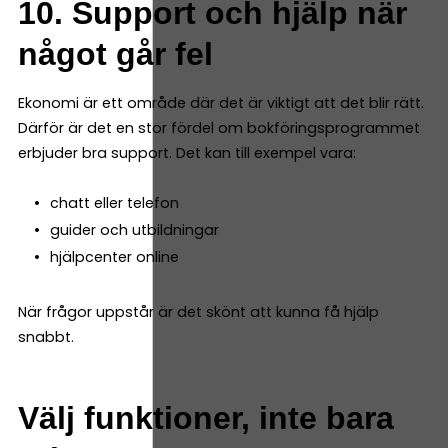
10. Support och hjälp när
något går fel
Ekonomi är ett område där det är viktigt att det blir rätt.
Därför är det en stor fördel om bokföringsprogrammet
erbjuder bra support. Det kan till exempel vara:
chatt eller telefon
guider och utbildningar
hjälpcenter online
När frågor uppstår är det skönt att kunna få hjälp
snabbt.
Välj funktioner, inte bara