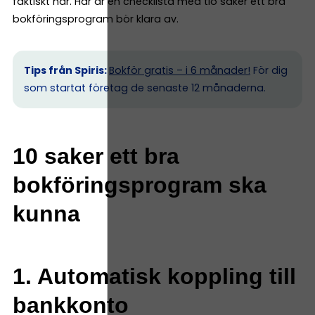
faktiskt har. Här är en checklista med tio saker ett bra
bokföringsprogram bör klara av.
Tips från Spiris:
Bokför gratis – i 6 månader!
För dig
som startat företag de senaste 12 månaderna.
10 saker ett bra
bokföringsprogram ska
kunna
1. Automatisk koppling till
bankkonto