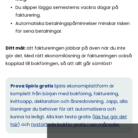
Du slipper lägga semesterns vackra dagar på
fakturering.
Automatiska betalningspåminnelser minskar risken
för sena betalningar.
Ditt mål:
att faktureringen jobbar på även när du inte
gör det. Med rätt ekonomilösning är faktureringen också
kopplad till bokföringen, så att allt går sömlöst!
Prova Spiris gratis
Spiris ekonomiplattform är
komplett från början med bokföring, fakturering,
kvittoapp, deklaration och årsredovisning. Japp, alla
lösningar du behöver för att automatisera och
kunna ta ledigt. Alla kan testa gratis (
läs hur gör det
här
) och
nystartade bokför gratis i sex månader.