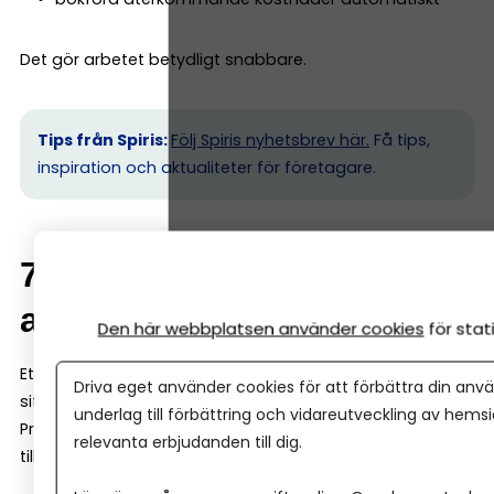
Det gör arbetet betydligt snabbare.
Tips från Spiris:
Följ Spiris nyhetsbrev här.
Få tips,
inspiration och aktualiteter för företagare.
7. Rapporter som är lätta
att förstå
Den här webbplatsen använder cookies
för sta
Ett bra bokföringsprogram ska inte bara registrera
Driva eget använder cookies för att förbättra din anvä
siffror – det ska också hjälpa dig att förstå ekonomin.
underlag till förbättring och vidareutveckling av hems
Programmet ska därför kunna ge dig tydliga rapporter,
relevanta erbjudanden till dig.
till exempel: