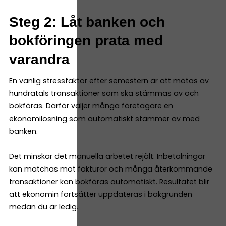
Steg 2: Låt banken och
bokföringen prata med
varandra
En vanlig stressfaktor efter semestern är att mötas av
hundratals transaktioner som ska stämmas av och
bokföras. Därför väljer många företagare en
ekonomilösning som automatiskt stämmer av med
banken.
Det minskar det manuella arbetet rejält. Inbetalningar
kan matchas mot fakturor och många återkommande
transaktioner kan bokföras automatiskt. Resultatet blir
att ekonomin fortsätter uppdateras i bakgrunden
medan du är ledig.