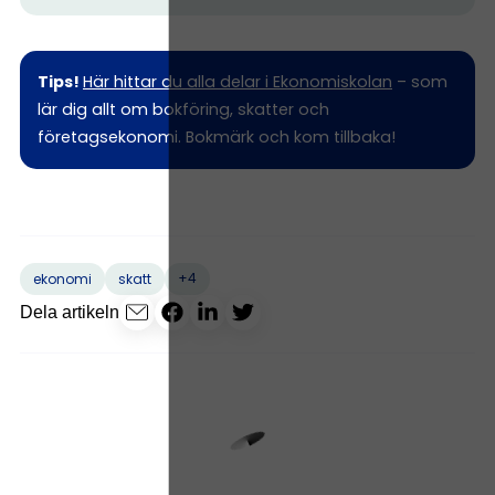
Tips!
Här hittar du alla delar i Ekonomiskolan
– som
lär dig allt om bokföring, skatter och
företagsekonomi. Bokmärk och kom tillbaka!
+4
ekonomi
skatt
Dela artikeln