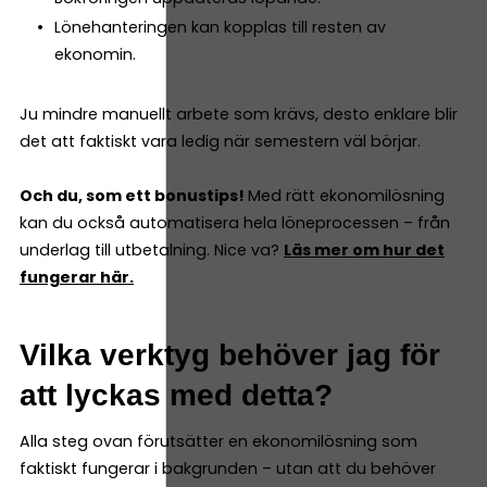
Lönehanteringen kan kopplas till resten av
ekonomin.
Ju mindre manuellt arbete som krävs, desto enklare blir
det att faktiskt vara ledig när semestern väl börjar.
Och du, som ett bonustips!
Med rätt ekonomilösning
kan du också automatisera hela löneprocessen – från
underlag till utbetalning. Nice va?
Läs mer om hur det
fungerar här.
Vilka verktyg behöver jag för
att lyckas med detta?
Alla steg ovan förutsätter en ekonomilösning som
faktiskt fungerar i bakgrunden – utan att du behöver