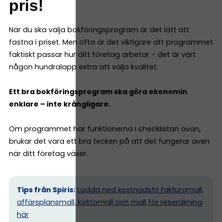
pris!
När du ska välja bokföringsprogram är det lätt att
fastna i priset. Men ofta är det viktigare att programmet
faktiskt passar hur ditt företag arbetar – det är värt
någon hundralapp extra att välja kvalitet.
Ett bra bokföringsprogram ska göra ekonomin
enklare – inte krångligare.
Om programmet har funktionerna i checklistan ovan,
brukar det vara ett bra tecken på att det fungerar även
när ditt företag växer.
Tips från Spiris:
Ladda ned kostnadsfri fakturamall,
affärsplansmall, kvittomall och mall för reseräkning
här