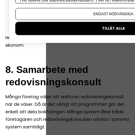
Läs gärna vår
personuppgiftspolicy
. Om du samtycker t
resultatrapport
Om du vill ändra ditt val i efterhand hittar du den möjl
balansrapport
ENDAST NÖDVÄNDIGA
kassaflödesrapport
TILLÅT ALLA
Helst ska de vara enkla att läsa även för den som inte är
ekonom.
8. Samarbete med
redovisningskonsult
Många företag väljer att anlita en redovisningskonsult
när de växer. Då är det viktigt att programmet gör det
enkelt att dela bokföringen. Många system låter både
företagaren och redovisningskonsulten arbeta i samma
system samtidigt.