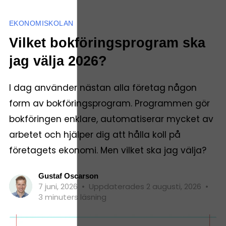
EKONOMISKOLAN
Vilket bokföringsprogram ska
jag välja 2026?
I dag använder nästan alla företag någon
form av bokföringsprogram. Programmen gör
bokföringen enklare, automatiserar mycket av
arbetet och hjälper dig att hålla koll på
företagets ekonomi. Men vilket ska jag välja?
Gustaf Oscarson
7 juni, 2026
•
Uppdaterades 2 augusti, 2026
•
3 minuters läsning