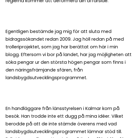
reglerna kommer att deformera din affärsidé.
Egentligen bestämde jag mig för att sluta med
bidragssökandet redan 2009. Jag höll redan på med
trolleriprojektet, som jag har berättat om här i min
blogg. Eftersom vi bor på landet, har jag möjligheten att
söka pengar ur den största högen pengar som finns i
den näringsfrämjande sfären, från
landsbygdsutvecklingsprogrammet.
En handläggare från länsstyrelsen i Kalmar kom på
besök. Han trodde inte ett dugg på mina idéer. Vilket
berodde på att de inte stämde överens med vad
landsbygdsutvecklingsprogrammet lämnar stöd till.