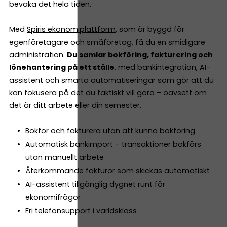
bevaka det hela tiden.
Med
Spiris ekonomiplattform
, som är byggd för
egenföretagare och småföretag, få du en smidigare
administration.
Du samlar bokföring, fakturering och
lönehantering på ett ställe
, med bankintegration, AI-
assistent och smarta automatiseringar som gör att du
kan fokusera på det du faktiskt vill göra – oavsett om
det är ditt arbete eller din semester.
Bokför och fakturera utan att kunna bokföring
Automatisk bankimport – transaktioner bokförs
utan manuellt arbete
Återkommande fakturor som skickas automatiskt
AI-assistent tillgänglig dygnet runt för
ekonomifrågor
Fri telefonsupport i världsklass