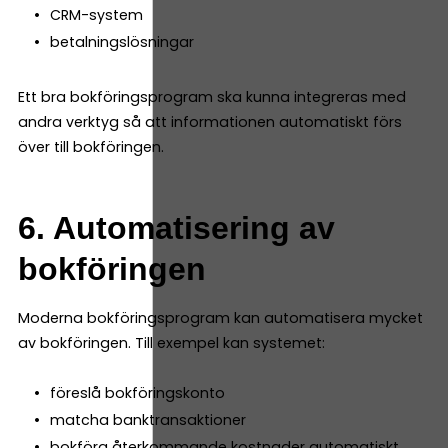
CRM-system
betalningslösningar
Ett bra bokföringsprogram ska kunna integreras med
andra verktyg så att informationen automatiskt förs
över till bokföringen.
6. Automatisering av
bokföringen
Moderna bokföringsprogram kan automatisera mycket
av bokföringen. Till exempel kan systemet:
föreslå bokföringskonto
matcha banktransaktioner
bokföra återkommande kostnader automatiskt