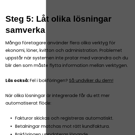
Steg 5: Låt olika lösningar
samverka
Många företagare använder flera olika verktyg för
ekonomi, löner, kvitton och administration. Problemet
uppstår när systemen inte pratar med varandra och du
blir den som måste flytta information mellan verktygen.
Läs också:
Fel i bokföringen?
Så undviker du dem!
När olika lösningar är integrerade får du ett mer
automatiserat flöde:
Fakturor skickas och registreras automatiskt.
Betalningar matchas mot rätt kundfaktura.
Bokföringen uppdateras löpande.