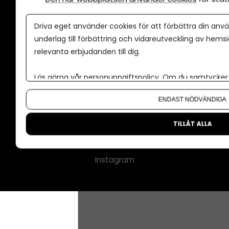
Annonspolicy
Driva eget använder cookies för att förbättra din anvä
Tillgänglighet
underlag till förbättring och vidareutveckling av hems
relevanta erbjudanden till dig.
Kontakt
Om oss
Läs gärna vår
personuppgiftspolicy
. Om du samtycker t
Nyhetsbrev
Om du vill ändra ditt val i efterhand hittar du den möjl
ENDAST NÖDVÄNDIGA
CMS för medier
Facebook
TILLÅT ALLA
LinkedIn
Instagram