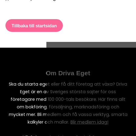
Tillbaka till startsidan
Om Driva Eget
Ska du starta eget eller få ditt företag att växa? Driva
Eget är en av Sveriges största sajter för oss
företagare med 100 000-tals besökare. Här finns allt
om bokföring, försäljning, marknadsföring och
mycket mer. Bli medlem och få vassa verktyg, smarta
kalkyler och mallar.
Blir medlem idag!