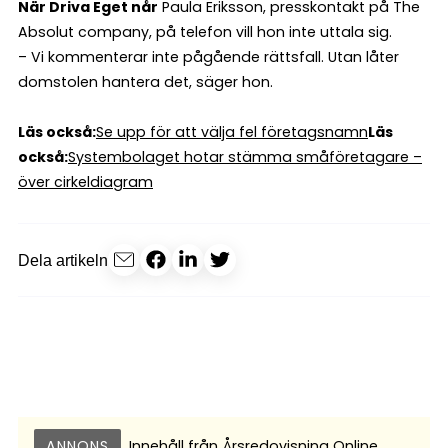
När Driva Eget når
Paula Eriksson, presskontakt på The
Absolut company, på telefon vill hon inte uttala sig.
– Vi kommenterar inte pågående rättsfall. Utan låter
domstolen hantera det, säger hon.
Läs också:
Se upp för att välja fel företagsnamn
Läs
också:
Systembolaget hotar stämma småföretagare –
över cirkeldiagram
Dela artikeln
ANNONS
Innehåll från
Årsredovisning Online