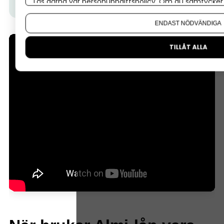
Läs gärna vår
personuppgiftspolicy
. Om du samtycker t
Almilån fungerar.
Om du vill ändra ditt val i efterhand hittar du den möjl
ENDAST NÖDVÄNDIGA
TILLÅT ALLA