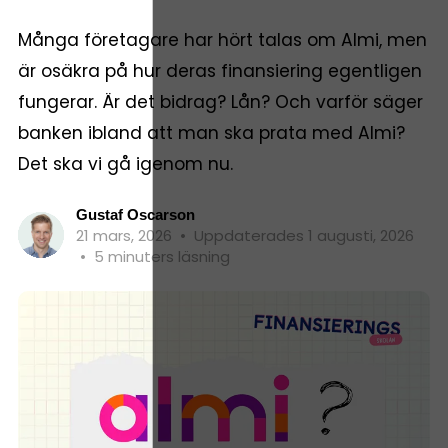
Många företagare har hört talas om Almi, men
är osäkra på hur deras finansiering egentligen
fungerar. Är det bidrag? Lån? Och varför säger
banken ibland att man ska prata med Almi?
Det ska vi gå igenom nu.
Gustaf Oscarson
21 mars, 2026
•
Uppdaterades 1 augusti, 2026
•
5 minuters läsning