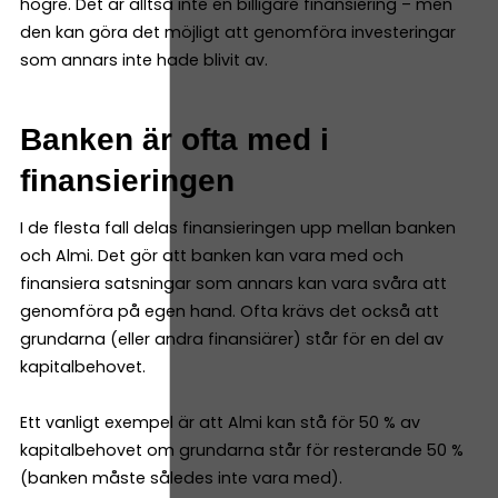
högre. Det är alltså inte en billigare finansiering – men
den kan göra det möjligt att genomföra investeringar
som annars inte hade blivit av.
Banken är ofta med i
finansieringen
I de flesta fall delas finansieringen upp mellan banken
och Almi. Det gör att banken kan vara med och
finansiera satsningar som annars kan vara svåra att
genomföra på egen hand. Ofta krävs det också att
grundarna (eller andra finansiärer) står för en del av
kapitalbehovet.
Ett vanligt exempel är att Almi kan stå för 50 % av
kapitalbehovet om grundarna står för resterande 50 %
(banken måste således inte vara med).