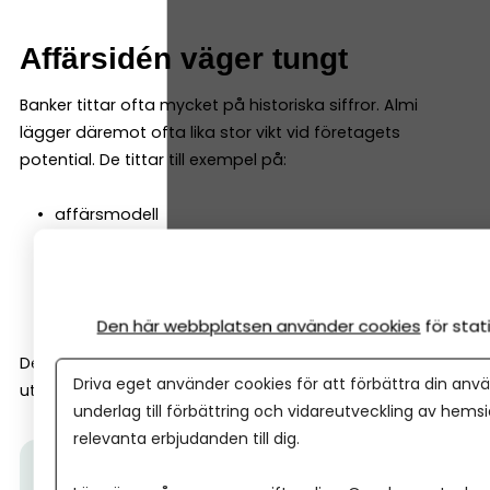
Affärsidén väger tungt
Banker tittar ofta mycket på historiska siffror. Almi
lägger däremot ofta lika stor vikt vid företagets
potential. De tittar till exempel på:
affärsmodell
marknad
tillväxtmöjligheter
entreprenörens erfarenhet
Den här webbplatsen använder cookies
för sta
Det gör att Almi ofta kan finansiera företag tidigare i
Driva eget använder cookies för att förbättra din anvä
utvecklingen än vad banker gör.
underlag till förbättring och vidareutveckling av hems
relevanta erbjudanden till dig.
Tips från Almi:
I den här videon får du veta hur ett