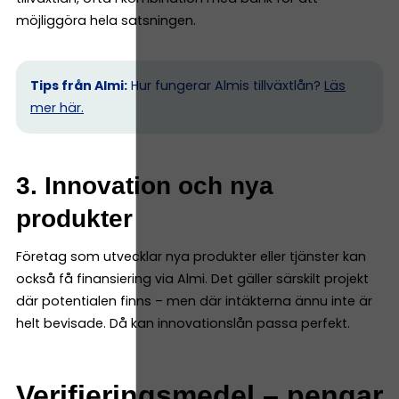
möjliggöra hela satsningen.
Tips från Almi:
Hur fungerar Almis tillväxtlån?
Läs
mer här.
3. Innovation och nya
produkter
Företag som utvecklar nya produkter eller tjänster kan
också få finansiering via Almi. Det gäller särskilt projekt
där potentialen finns – men där intäkterna ännu inte är
helt bevisade. Då kan innovationslån passa perfekt.
Verifieringsmedel – pengar