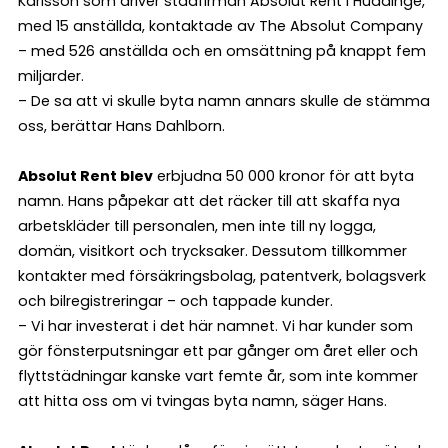
Karlsson som driver städfirman Absolut Rent i Huddinge,
med 15 anställda, kontaktade av The Absolut Company
– med 526 anställda och en omsättning på knappt fem
miljarder.
– De sa att vi skulle byta namn annars skulle de stämma
oss, berättar Hans Dahlborn.
Absolut Rent blev
erbjudna 50 000 kronor för att byta
namn. Hans påpekar att det räcker till att skaffa nya
arbetskläder till personalen, men inte till ny logga,
domän, visitkort och trycksaker. Dessutom tillkommer
kontakter med försäkringsbolag, patentverk, bolagsverk
och bilregistreringar – och tappade kunder.
– Vi har investerat i det här namnet. Vi har kunder som
gör fönsterputsningar ett par gånger om året eller och
flyttstädningar kanske vart femte år, som inte kommer
att hitta oss om vi tvingas byta namn, säger Hans.