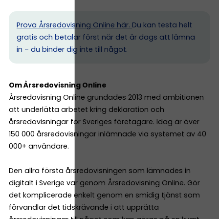
Prova Årsredovisning Online här.
Du kan testa helt
gratis och betalar först när det är dags att lämna
in – du binder dig inte till något.
Om Årsredovisning Online
Årsredovisning Online grundades 2013 med ambitionen
att underlätta arbetet kring deklaration och
årsredovisningar för Sveriges företagare. Idag är över
150 000 årsredovisningar inlämnade via systemet av 40
000+ användare.
Den allra första årsredovisningen som lämnades in
digitalt i Sverige var genom Årsredovisning Online. Gör
det komplicerade enkelt genom en smidig tjänst som
förvandlar det tidskrävande i att upprätta