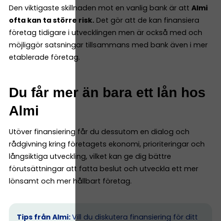
Den viktigaste skillnaden mot en vanlig bank är att
Almi
ofta kan ta större risk.
Det gör att de kan finansiera
företag tidigare i utvecklingen men är också med och
möjliggör satsningar tillsammans med bank även i mer
etablerade företag.
Du får mer än bara ett lån hos
Almi
Utöver finansiering får du dessutom en dialog och
rådgivning kring företagets ekonomi, prioriteringar och
långsiktiga utveckling, vilket kan ge dig bättre
förutsättningar att fatta beslut och utveckla ett mer
lönsamt och mer hållbart företag.
Tips från Almi:
Vill du diskutera finansiering för ditt