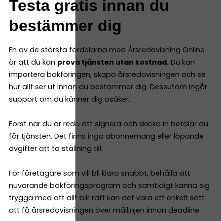
Testa gratis innan du
bestämmer dig
En av de största fördelarna med Årsredovisning Online
är att du kan
prova tjänsten utan kostnad.
Du kan
importera bokföringen, skapa årsredovisningen och se
hur allt ser ut innan du bestämmer dig. Dessutom ingår
support om du känner dig osäker.
Först när du är redo att signera och skicka in betalar du
för tjänsten. Det finns inga abonnemang eller löpande
avgifter att ta ställning till.
För företagare som vill bli klara snabbt, behålla sitt
nuvarande bokföringsprogram och samtidigt känna sig
trygga med att allt blir rätt kan det vara ett enkelt sätt
att få årsredovisningen över mållinjen innan deadline.