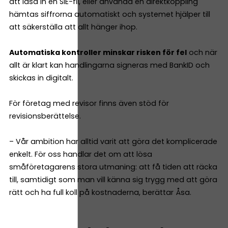
att läsa in en SIE-fil, eller använda en direktkoppling
hämtas siffrorna automatiskt och systemet hjälper till
att säkerställa att allt hänger ihop.
Automatiska kontroller minskar risken för fel
och när
allt är klart kan handlingarna signeras med BankID och
skickas in digitalt.
För företag med revisor finns även stöd för
revisionsberättelse.
– Vår ambition har alltid varit att göra det komplicerade
enkelt. För oss handlar det om att lösa
småföretagarens stora utmaning: att få tiden att räcka
till, samtidigt som man vill känna sig trygg med att göra
rätt och ha full koll på kostnaderna, berättar Åsa.