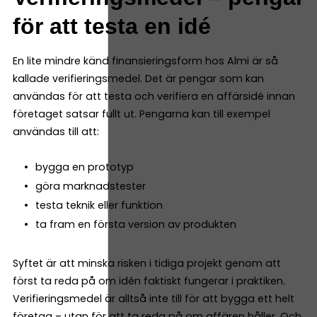
för att testa en idé
En lite mindre känd finansieringsform hos Almi är så
kallade verifieringsmedel. Det är pengar som kan
användas för att testa och verifiera en affärsidé innan
företaget satsar fullt ut. Pengarna kan till exempel
användas till att:
bygga en prototyp
göra marknadstester
testa teknik eller funktion
ta fram en första version av produkten
Syftet är att minska risken i tidiga projekt genom att
först ta reda på om idén faktiskt fungerar i praktiken.
Verifieringsmedel är alltså inte till för att bygga ett helt
företag – utan för att ta reda på om affären håller. Och