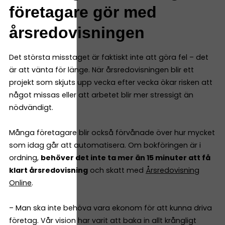
företagare gör med
årsredovisningen
Det största misstaget är faktiskt inte att göra fel – det
är att vänta för länge. När årsredovisningen blir ett
projekt som skjuts upp vecka efter vecka ökar risken att
något missas eller att arbetet blir mer stressigt än
nödvändigt.
Många företagare blir också förvånade över hur mycket
som idag går att automatisera. Om bokföringen är i
ordning,
behöver det inte ta mer än 15 minuter att få
klart årsredovisning
och skatt med
Årsredovisning
Online
.
– Man ska inte behöva vara ekonom för att kunna driva
företag. Vår vision har varit att baka in allt krångligt