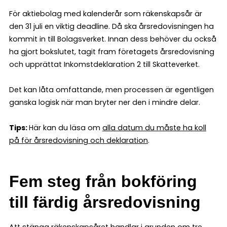
För aktiebolag med kalenderår som räkenskapsår är
den 31 juli en viktig deadline. Då ska årsredovisningen ha
kommit in till Bolagsverket. Innan dess behöver du också
ha gjort bokslutet, tagit fram företagets årsredovisning
och upprättat Inkomstdeklaration 2 till Skatteverket.
Det kan låta omfattande, men processen är egentligen
ganska logisk när man bryter ner den i mindre delar.
Tips:
Här kan du läsa om
alla datum du måste ha koll
på för årsredovisning och deklaration
.
Fem steg från bokföring
till färdig årsredovisning
Att stänga räkenskapsåret handlar i grunden om tre