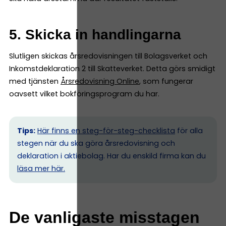
5. Skicka in handlingarna
Slutligen skickas årsredovisningen till Bolagsverket och
Inkomstdeklaration 2 till Skatteverket. Detta görs smidigt
med tjänsten
Årsredovisning Online
, som fungerar
oavsett vilket bokföringsprogram du har.
Tips:
Här finns en steg-för-steg-checklista
för alla
stegen när du ska göra årsredovisning och
deklaration i aktiebolag. Har du enskild firma kan du
l
äsa mer här.
De vanligaste misstagen