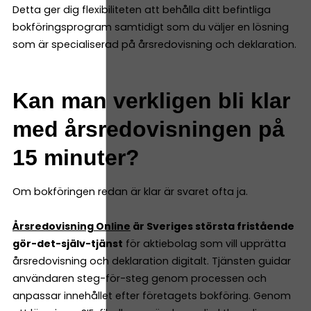
Detta ger dig flexibiliteten att behålla ditt befintliga
bokföringsprogram samtidigt som du väljer en lösning
som är specialiserad på årsredovisning och deklaration.
Kan man verkligen bli klar
med årsredovisningen på
15 minuter?
Om bokföringen redan är klar är svaret ofta ja.
Årsredovisning Online
är Sveriges största fristående
gör-det-själv-tjänst
för aktiebolag som vill upprätta
årsredovisning och deklaration digitalt. Tjänsten guidar
användaren steg-för-steg genom processen och
anpassar innehållet efter företagets bokföring. Genom