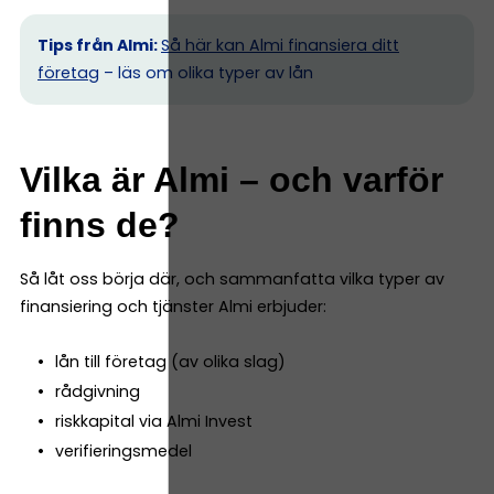
Tips från Almi:
Så här kan Almi finansiera ditt
företag
– läs om olika typer av lån
Vilka är Almi – och varför
finns de?
Så låt oss börja där, och sammanfatta vilka typer av
finansiering och tjänster Almi erbjuder:
lån till företag (av olika slag)
rådgivning
riskkapital via Almi Invest
verifieringsmedel