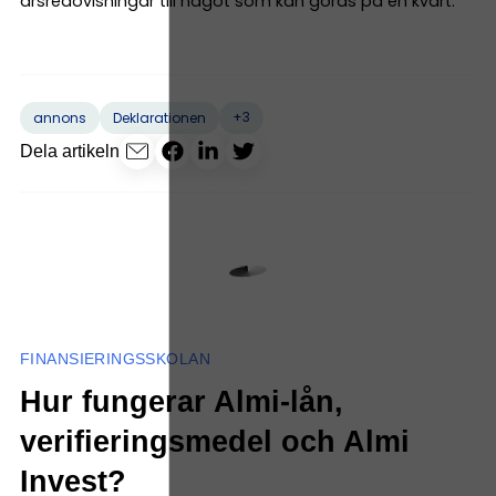
årsredovisningar till något som kan göras på en kvart.
+3
annons
Deklarationen
Dela artikeln
FINANSIERINGSSKOLAN
Hur fungerar Almi-lån,
verifieringsmedel och Almi
Invest?