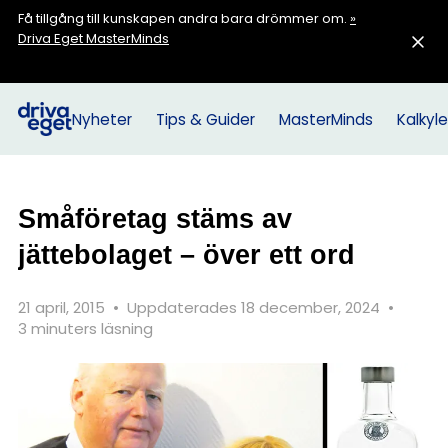
Få tillgång till kunskapen andra bara drömmer om.
»
Driva Eget MasterMinds
Nyheter
Tips & Guider
MasterMinds
Kalkyle
Småföretag stäms av
jättebolaget – över ett ord
21 april, 2015
•
Uppdaterades 18 december, 2024
•
3 minuters läsning