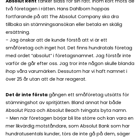
Absolut Rent
tänker slåss för sin rätt. Inom kort möts de
två företagen i rätten. Hans Dahlborn hoppas
fortfarande på att The Absolut Company ska dra
tillbaka sin stämningsansökan eller betala en skälig
ersättning.
– Jag önskar att de kunde förstå att vi är ett
småföretag och inget hot. Det finns hundratals företag
med ordet ”absolut” i företagsnamnet. Jag förstår inte
varför de går efter oss. Jag tror inte någon skulle blanda
ihop våra varumärken. Dessutom har vi haft namnet i
över 25 år utan att de har reagerat.
Det är inte första
gången ett småföretag utsätts för
stämningshot av spritjätten. Bland annat har både
Absolut Pizza och Absolut Beach tvingats byta namn.
– Men när företagen börjar bli lite större och kan vara en
mer likvärdig motståndare, som Absolut Bank som har
hundratusentals kunder, törs de inte gå på dem, säger