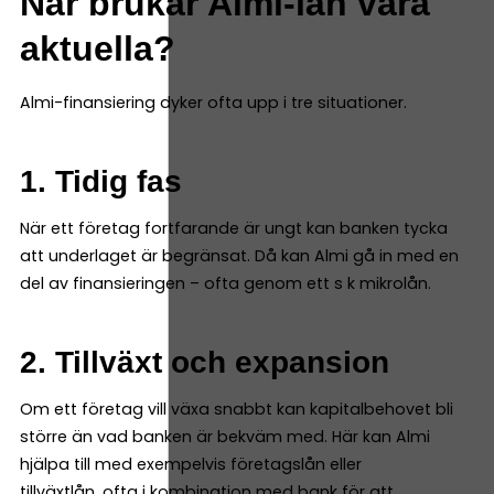
När brukar Almi-lån vara
aktuella?
Almi-finansiering dyker ofta upp i tre situationer.
1. Tidig fas
När ett företag fortfarande är ungt kan banken tycka
att underlaget är begränsat. Då kan Almi gå in med en
del av finansieringen – ofta genom ett s k mikrolån.
2. Tillväxt och expansion
Om ett företag vill växa snabbt kan kapitalbehovet bli
större än vad banken är bekväm med. Här kan Almi
hjälpa till med exempelvis företagslån eller
tillväxtlån, ofta i kombination med bank för att