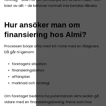
bäst av allt – de behöver normalt inte betalas tillbaka.
Hur ansöker man om
finansiering hos Almi?
Processen börjar ofta med ett möte med en rådgivare.
Då går ni igenom:
företagets situation
finansieringsbehov
affärsplan
marknad och strategi
Om företaget bedöms ha potential kan Almi sedan gå
vidare med en finansieringslösning. Precis som hos