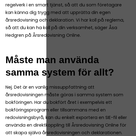
regelverk i en smart tjänst, så att du som företagare
kan känna dig trygg med att upprätta din egen
årsredovisning och deklaration. Vi har koll på reglerna,
så att du kan ha koll på din verksamhet, säger Åsa
Hedgren på Årsredovisning Online.
Måste man använda
samma system för allt?
Nej. Det är en vanlig missuppfattning att
årsredovisningen måste göras i samma system som
bokföringen. Har du bokfört året i exempelvis ett
bokföringsprogram eller tillsammans med en
redovisningsbyrå, kan du enkelt exportera en SIE-fil eller
använda en direktkoppling till Årsredovisning Online för
att skapa själva årsredovisningen och deklarationen.