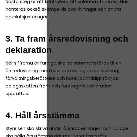
Nästa steg är att kontrollera att saldona stämmer. Här
hanteras också exempelvis avskrivningar och andra
bokslutsjusteringar.
3. Ta fram årsredovisning och
deklaration
När siffrorna är färdiga ska de sammanställas till en
årsredovisning med resultaträkning, balansräkning,
förvaltningsberättelse och noter. Samtidigt räknas
bolagsskatten fram och företagets deklaration
upprättas.
4. Håll årsstämma
Styrelsen ska skriva under årsredovisningen och bolaget
ska hålla årsstämma där resultatet fastställs.