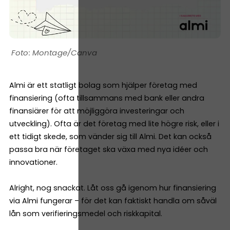
Montage/Canva
Almi är ett statligt bolag som hjälper företag med
finansiering (ofta tillsammans med bank eller andra
finansiärer för att möjliggöra investeringar och
utveckling). Ofta är det företag med lite högre risk, eller i
ett tidigt skede, som vänder sig till Almi. Det kan också
passa bra när företaget ska växa med nya idéer och
innovationer.
Alright, nog snackat. Låt oss gå igenom hur finansiering
via Almi fungerar – för det kan faktiskt handla om såväl
lån som verifieringsmedel och riskkapital.