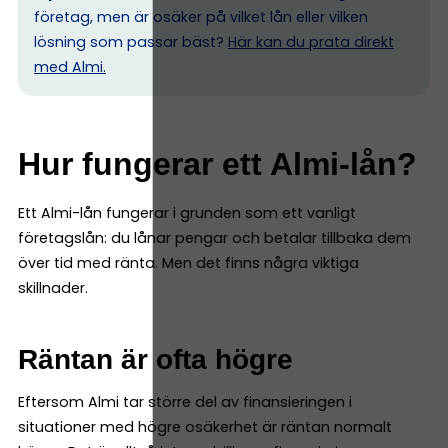
företag, men är osäker på vilket lån eller vilken
lösning som passar bäst?
Här kan du prata direkt
med Almi.
Hur fungerar ett Almi-lån?
Ett Almi-lån fungerar i grunden som ett vanligt
företagslån: du lånar pengar och betalar tillbaka dem
över tid med ränta. Men det finns några viktiga
skillnader.
Räntan är ofta högre
Eftersom Almi tar större del av finansieringen i
situationer med högre osäkerhet är räntan normalt