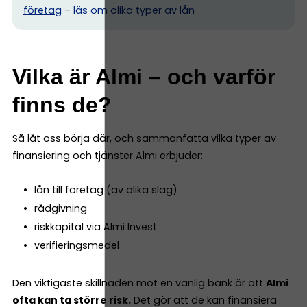
företag
– läs om olika typer av lån
Vilka är Almi – och varför
finns de?
Så låt oss börja där, och sammanfatta vilka typer av
finansiering och tjänster Almi erbjuder:
lån till företag (av olika slag)
rådgivning
riskkapital via Almi Invest
verifieringsmedel
Den viktigaste skillnaden mot en vanlig bank är att
Almi
ofta kan ta större risk.
Det gör att de kan finansiera