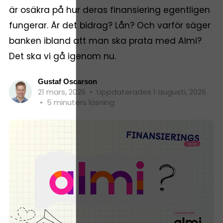
är osäkra på hur deras finansiering egentligen
fungerar. Är det bidrag? Lån? Och varför säger
banken ibland att man ska prata med Almi?
Det ska vi gå igenom nu.
Gustaf Oscarson
21 mars, 2026
•
Uppdaterades 1 augusti, 2026
•
5 minuters läsning