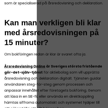
som är specialiserad på årsredovisning och deklaration.
Kan man verkligen bli klar
med årsredovisningen på
15 minuter?
Om bokföringen redan är klar är svaret ofta ja.
Årsredovisning Online
är Sveriges största fristående
gör-det-själv-tjänst
för aktiebolag som vill upprätta
årsredovisning och deklaration digitalt. Tjänsten guidar
användaren steg-för-steg genom processen och
anpassar innehållet efter företagets bokföring. Genom
att läsa in en SIE-fil, eller använda en direktkoppling
hämtas siffrorna automatiskt och systemet hjälper till