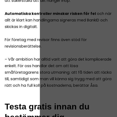
att säkerställa att allt hänger ihop.
Automatiska kontroller minskar risken för fel
och när
allt är klart kan handlingarna signeras med BankID och
skickas in digitalt.
För företag med revisor finns även stöd för
revisionsberättelse.
– Vår ambition har alltid varit att göra det komplicerade
enkelt. För oss handlar det om att lösa
småföretagarens stora utmaning: att få tiden att räcka
till, samtidigt som man vill känna sig trygg med att göra
rätt och ha full koll på kostnaderna, berättar Åsa.
Testa gratis innan du