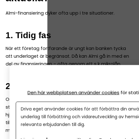
Almi-finansiering dyker ofta upp i tre situationer.
1. Tidig fas
När ett företag fortfarande är ungt kan banken tycka
att underlaget är begränsat. Då kan Almi gå in med en
del av finansieringen – ofta genom ett s k mikrolån.
2. Tillväxt och expansion
Den här webbplatsen använder cookies
för sta
Om ett företag vill växa snabbt kan kapitalbehovet bli
större än vad banken är bekväm med. Här kan Almi
Driva eget använder cookies för att förbättra din anvä
hjälpa till med exempelvis företagslån eller
underlag till förbättring och vidareutveckling av hems
tillväxtlån, ofta i kombination med bank för att
relevanta erbjudanden till dig.
möjliggöra hela satsningen.