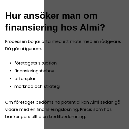
Hur ansöker man om
finansiering hos Almi?
Processen börjar ofta med ett möte med en rådgivare.
Då går ni igenom:
företagets situation
finansieringsbehov
affärsplan
marknad och strategi
Om företaget bedöms ha potential kan Almi sedan gå
vidare med en finansieringslösning. Precis som hos
banker görs alltid en kreditbedömning.