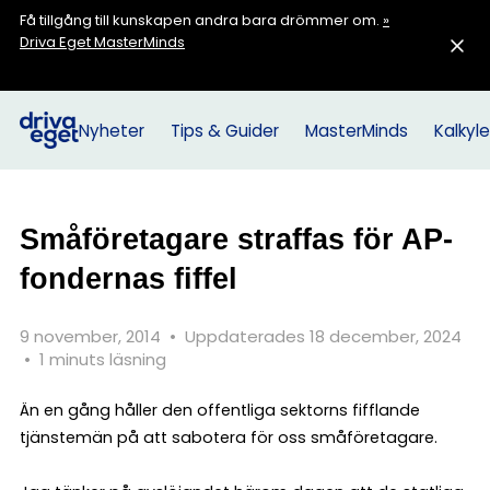
Få tillgång till kunskapen andra bara drömmer om.
»
Driva Eget MasterMinds
Nyheter
Tips & Guider
MasterMinds
Kalkyle
Småföretagare straffas för AP-
fondernas fiffel
9 november, 2014
•
Uppdaterades 18 december, 2024
•
1 minuts läsning
Än en gång håller den offentliga sektorns fifflande
tjänstemän på att sabotera för oss småföretagare.