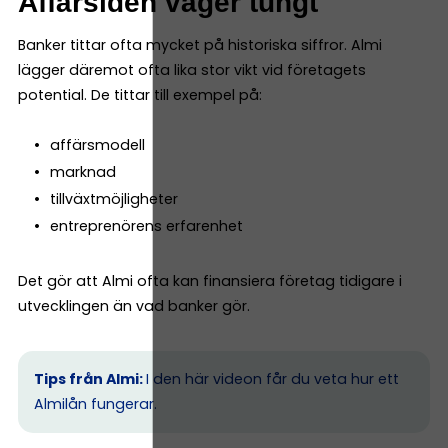
Affärsidén väger tungt
Banker tittar ofta mycket på historiska siffror. Almi
lägger däremot ofta lika stor vikt vid företagets
potential. De tittar till exempel på:
affärsmodell
marknad
tillväxtmöjligheter
entreprenörens erfarenhet
Det gör att Almi ofta kan finansiera företag tidigare i
utvecklingen än vad banker gör.
Tips från Almi:
I den här videon får du veta hur ett
Almilån fungerar.