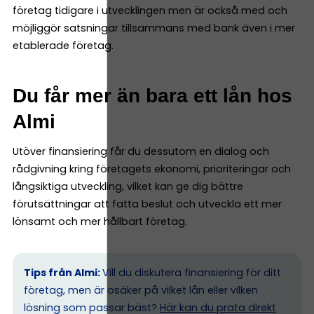
företag tidigare i utvecklingen men är också med och
möjliggör satsningar tillsammans med bank även i mer
etablerade företag.
Du får mer än bara ett lån hos
Almi
Utöver finansiering får du dessutom en dialog och
rådgivning kring företagets ekonomi, prioriteringar och
långsiktiga utveckling, vilket kan ge dig bättre
förutsättningar att fatta beslut och utveckla ett mer
lönsamt och mer hållbart företag.
Tips från Almi:
Vill du diskutera finansiering för ditt
företag, men är osäker på vilket lån eller vilken
lösning som passar bäst?
Här kan du prata direkt