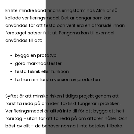
En lite mindre känd finansieringsform hos Almi är så
kallade verifieringsmedel. Det är pengar som kan
användas för att testa och verifiera en affärsidé innan
företaget satsar fullt ut. Pengarna kan till exempel
användas till att:
bygga en prototyp
göra marknadstester
testa teknik eller funktion
ta fram en första version av produkten
Syftet är att minska risken i tidiga projekt genom att
först ta reda på om idén faktiskt fungerar i praktiken.
Verifieringsmedel är alltså inte till för att bygga ett helt
företag – utan för att ta reda på om affären håller. Och
bäst av allt – de behöver normalt inte betalas tillbaka.