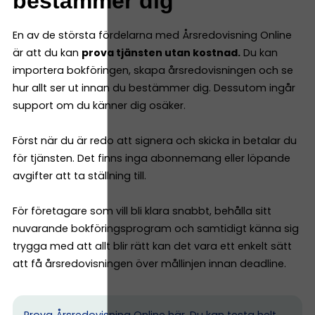
bestämmer dig
En av de största fördelarna med Årsredovisning Online
är att du kan
prova tjänsten utan kostnad.
Du kan
importera bokföringen, skapa årsredovisningen och se
hur allt ser ut innan du bestämmer dig. Dessutom ingår
support om du känner dig osäker.
Först när du är redo att signera och skicka in betalar du
för tjänsten. Det finns inga abonnemang eller löpande
avgifter att ta ställning till.
För företagare som vill bli klara snabbt, behålla sitt
nuvarande bokföringsprogram och samtidigt känna sig
trygga med att allt blir rätt kan det vara ett enkelt sätt
att få årsredovisningen över mållinjen innan deadline.
Prova Årsredovisning Online här.
Du kan testa helt