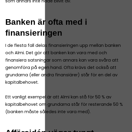
som annars inte hade blivit av.
Banken är ofta med i
finansieringen
I de flesta fall delas finansieringen upp mellan banken
och Almi. Det gör att banken kan vara med och
finansiera satsningar som annars kan vara svåra att
genomföra på egen hand. Ofta krävs det också att
grundarna (eller andra finansiärer) står för en del av
kapitalbehovet.
Ett vanligt exempel är att Almi kan stå för 50 % av
kapitalbehovet om grundarna står för resterande 50 %
(banken måste således inte vara med).