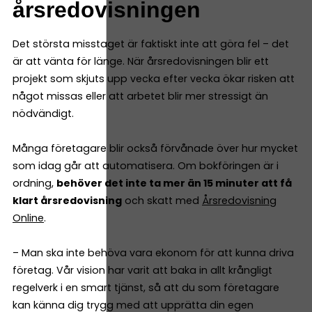
årsredovisningen
Det största misstaget är faktiskt inte att göra fel – det
är att vänta för länge. När årsredovisningen blir ett
projekt som skjuts upp vecka efter vecka ökar risken att
något missas eller att arbetet blir mer stressigt än
nödvändigt.
Många företagare blir också förvånade över hur mycket
som idag går att automatisera. Om bokföringen är i
ordning,
behöver det inte ta mer än 15 minuter att få
klart årsredovisning
och skatt med
Årsredovisning
Online
.
– Man ska inte behöva vara ekonom för att kunna driva
företag. Vår vision har varit att baka in allt krångligt
regelverk i en smart tjänst, så att du som företagare
kan känna dig trygg med att upprätta din egen