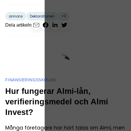
+3
annons
Deklarationen
Dela artikeln
FINANSIERINGSSKOLAN
Hur fungerar Almi-lån,
verifieringsmedel och Almi
Invest?
Många företagare har hört talas om Almi, men