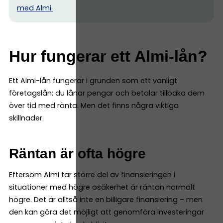
med Almi.
Hur fungerar ett Almi-lån?
Ett Almi-lån fungerar i grunden som ett vanligt
företagslån: du lånar pengar och betalar tillbaka dem
över tid med ränta. Men det finns några viktiga
skillnader.
Räntan är ofta högre
Eftersom Almi tar större del av finansieringen i
situationer med högre osäkerhet är räntan normalt
högre. Det är alltså inte en billigare finansiering – men
den kan göra det möjligt att genomföra investeringar