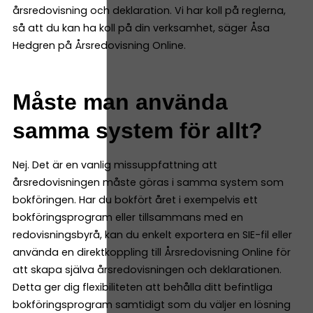
årsredovisning och deklaration. Vi har koll på reglerna,
så att du kan ha koll på din verksamhet, säger Åsa
Hedgren på Årsredovisning Online.
Måste man använda
samma system för allt?
Nej. Det är en vanlig missuppfattning att
årsredovisningen måste göras i samma system som
bokföringen. Har du bokfört året i exempelvis ett
bokföringsprogram eller tillsammans med en
redovisningsbyrå, kan du enkelt exportera en SIE-fil eller
använda en direktkoppling till Årsredovisning Online för
att skapa själva årsredovisningen och deklarationen.
Detta ger dig flexibiliteten att behålla ditt befintliga
bokföringsprogram samtidigt som du väljer en lösning