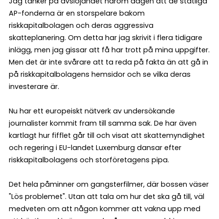
Jag tänker på avslöjandet härom dagen att de statliga
AP-fonderna är en storspelare bakom
riskkapitalbolagen och deras aggressiva
skatteplanering. Om detta har jag skrivit i flera tidigare
inlägg, men jag gissar att få har trott på mina uppgifter.
Men det är inte svårare att ta reda på fakta än att gå in
på riskkapitalbolagens hemsidor och se vilka deras
investerare är.
Nu har ett europeiskt nätverk av undersökande
journalister kommit fram till samma sak. De har även
kartlagt hur fifflet går till och visat att skattemyndighet
och regering i EU-landet Luxemburg dansar efter
riskkapitalbolagens och storföretagens pipa.
Det hela påminner om gangsterfilmer, där bossen väser
"Lös problemet". Utan att tala om hur det ska gå till, väl
medveten om att någon kommer att vakna upp med