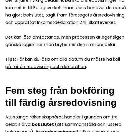
den 31 juli en viktig deadline. Då ska årsredovisningen ha
kommit in till Bolagsverket. Innan dess behöver du också
ha gjort bokslutet, tagit fram företagets årsredovisning
och upprättat Inkomstdeklaration 2 till Skatteverket.
Det kan låta omfattande, men processen är egentligen
ganska logisk när man bryter ner den i mindre delar.
Tips:
Här kan du läsa om
alla datum du måste ha koll
på för årsredovisning och deklaration
.
Fem steg från bokföring
till färdig årsredovisning
Att stänga räkenskapsåret handlar i grunden om tre
delar: själva
bokslutet
(att sammanställa och justera
bokföringen),
årsredovisningen
till Bolagsverket och