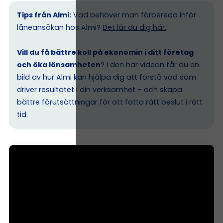
Tips från Almi:
Vad behöver man förbereda inför
låneansökan hos Almi?
Det lär du dig här.
Vill du få bättre koll på ekonomin i ditt företag
och öka lönsamheten
? I den här videon får du en
bild av hur Almi kan hjälpa dig att förstå vad som
driver resultatet i din verksamhet – och skapa
bättre förutsättningar för att fatta rätt beslut i rätt
tid.