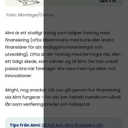
Montage/Canva
Almi är ett statligt bolag som hjälper företag med
finansiering (ofta tillsammans med bank eller andra
finansiärer för att möjliggöra investeringar och
utveckling). Ofta är det företag med lite högre risk, eller i
ett tidigt skede, som vänder sig till Almi. Det kan också
passa bra när företaget ska växa med nya idéer och
innovationer.
Alright, nog snackat. Låt oss gå igenom hur finansiering
via Almi fungerar – för det kan faktiskt handla om såväl
lån som verifieringsmedel och riskkapital.
Tips från Almi:
Så här kan Almi finansiera ditt