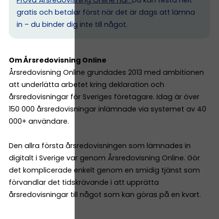
gratis och betalar först när det är dags att lämna
in – du binder dig inte till något.
Om Årsredovisning Online
Årsredovisning Online grundades 2013 med ambitionen
att underlätta arbetet kring deklaration och
årsredovisningar för Sveriges företagare. Idag är över
150 000 årsredovisningar inlämnade via systemet av 40
000+ användare.
Den allra första årsredovisningen som lämnades in
digitalt i Sverige var genom Årsredovisning Online. Gör
det komplicerade enkelt genom en smidig tjänst som
förvandlar det tidskrävande i att upprätta
årsredovisningar till något som kan göras på en kvart.