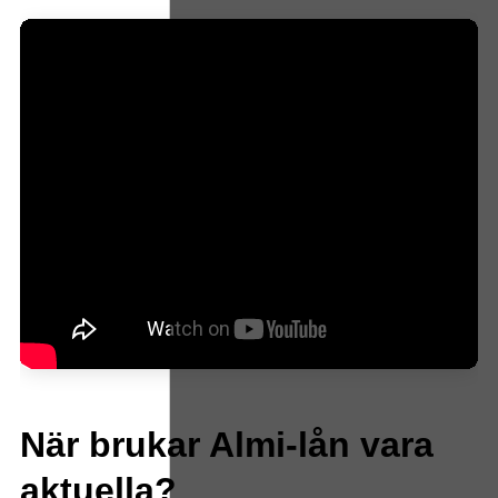
När brukar Almi-lån vara
aktuella?