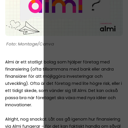
Montage/Canva
Almi är ett statligt bolag som hjälper företag med
finansiering (ofta tillsammans med bank eller andra
finansiärer för att möjliggöra investeringar och
utveckling). Ofta är det företag med lite högre risk, eller i
ett tidigt skede, som vänder sig till Almi. Det kan också
passa bra när företaget ska växa med nya idéer och
innovationer.
Alright, nog snackat. Låt oss gå igenom hur finansiering
via Almi fungerar – för det kan faktiskt handla om såväl