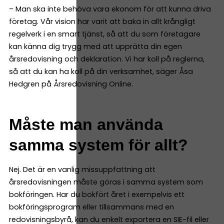
– Man ska inte behöva vara ekonom för att kunna driva
företag. Vår vision har varit att baka in allt krångligt
regelverk i en smart tjänst, så att du som företagare
kan känna dig trygg med att upprätta din egen
årsredovisning och deklaration. Vi har koll på reglerna,
så att du kan ha koll på din verksamhet, säger Åsa
Hedgren på Årsredovisning Online.
Måste man använda
samma system för allt?
Nej. Det är en vanlig missuppfattning att
årsredovisningen måste göras i samma system som
bokföringen. Har du bokfört året i exempelvis ett
bokföringsprogram eller tillsammans med en
redovisningsbyrå, kan du enkelt exportera en SIE-fil eller