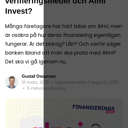
verifieringsmedel och Almi
Invest?
Många företagare har hört talas om Almi, men
är osäkra på hur deras finansiering egentligen
fungerar. Är det bidrag? Lån? Och varför säger
banken ibland att man ska prata med Almi?
Det ska vi gå igenom nu.
Gustaf Oscarson
21 mars, 2026
•
Uppdaterades 1 augusti, 2026
•
5 minuters läsning