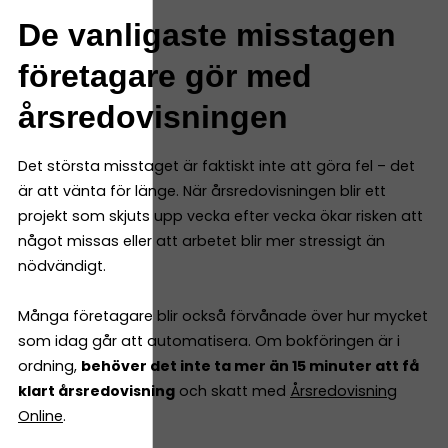
De vanligaste misstagen
företagare gör med
årsredovisningen
Det största misstaget är faktiskt inte att göra fel – det
är att vänta för länge. När årsredovisningen blir ett
projekt som skjuts upp vecka efter vecka ökar risken att
något missas eller att arbetet blir mer stressigt än
nödvändigt.
Många företagare blir också förvånade över hur mycket
som idag går att automatisera. Om bokföringen är i
ordning,
behöver det inte ta mer än 15 minuter att få
klart årsredovisning
och skatt med
Årsredovisning
Online
.