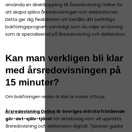
använda en direktkoppling till Årsredovisning Online för
att skapa själva årsredovisningen och deklarationen.
Detta ger dig flexibiliteten att behålla ditt befintliga
bokföringsprogram samtidigt som du väljer en lösning
som är specialiserad på årsredovisning och deklaration.
Kan man verkligen bli klar
med årsredovisningen på
15 minuter?
Om bokföringen redan är klar är svaret ofta ja.
Årsredovisning Online
är Sveriges största fristående
gör-det-själv-tjänst
för aktiebolag som vill upprätta
årsredovisning och deklaration digitalt. Tjänsten guidar