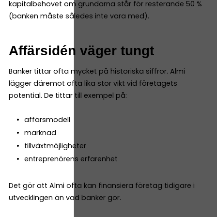
kapitalbehovet om grundarna står för resterande 50 %
(banken måste således inte vara med).
Affärsidén väger tungt
Banker tittar ofta mycket på historiska siffror. Almi
lägger däremot ofta lika stor vikt vid företagets
potential. De tittar till exempel på:
affärsmodell
marknad
tillväxtmöjligheter
entreprenörens erfarenhet
Det gör att Almi ofta kan finansiera företag tidigare i
utvecklingen än vad banker gör.