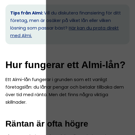
Tips från Almi:
Vill du diskutera finansiering för ditt
företag, men är osäker på vilket lån eller vilken
lösning som passar bäst?
Här kan du prata direkt
med Almi.
Hur fungerar ett Almi-lån?
Ett Almi-lån fungerar i grunden som ett vanligt
företagslån: du lånar pengar och betalar tillbaka dem
över tid med ränta. Men det finns några viktiga
skillnader.
Räntan är ofta högre