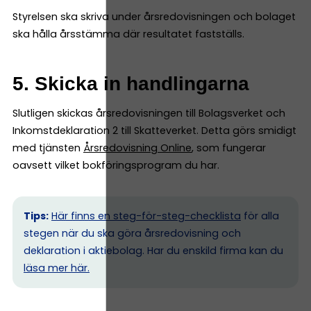
Styrelsen ska skriva under årsredovisningen och bolaget
ska hålla årsstämma där resultatet fastställs.
5. Skicka in handlingarna
Slutligen skickas årsredovisningen till Bolagsverket och
Inkomstdeklaration 2 till Skatteverket. Detta görs smidigt
med tjänsten
Årsredovisning Online
, som fungerar
oavsett vilket bokföringsprogram du har.
Tips:
Här finns en steg-för-steg-checklista
för alla
stegen när du ska göra årsredovisning och
deklaration i aktiebolag. Har du enskild firma kan du
l
äsa mer här.