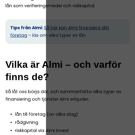
lån som verifieringsmedel och riskkapital.
Tips från Almi:
Så här kan Almi finansiera ditt
företag
– läs om olika typer av lån
Vilka är Almi – och varför
finns de?
Så låt oss börja där, och sammanfatta vilka typer av
finansiering och tjänster Almi erbjuder:
lån till företag (av olika slag)
rådgivning
riskkapital via Almi Invest