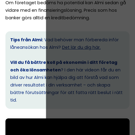
Om företaget bedöms ha potential kan Almi sedan gå
vidare med en finansieringslösning. Precis som hos
banker görs alltid en kreditbedömning.
Tips från Almi:
Vad behöver man förbereda inför
låneansökan hos Almi?
Det lär du dig här.
Vill du få bättre koll på ekonomin i ditt företag
och öka lönsamheten
? I den här videon får du en
bild av hur Almi kan hjälpa dig att förstå vad som
driver resultatet i din verksamhet – och skapa
bättre förutsättningar för att fatta rätt beslut i rätt
tid.