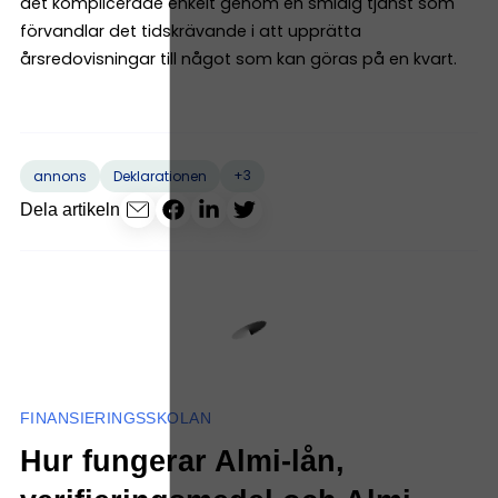
det komplicerade enkelt genom en smidig tjänst som
förvandlar det tidskrävande i att upprätta
årsredovisningar till något som kan göras på en kvart.
+3
annons
Deklarationen
Dela artikeln
FINANSIERINGSSKOLAN
Hur fungerar Almi-lån,