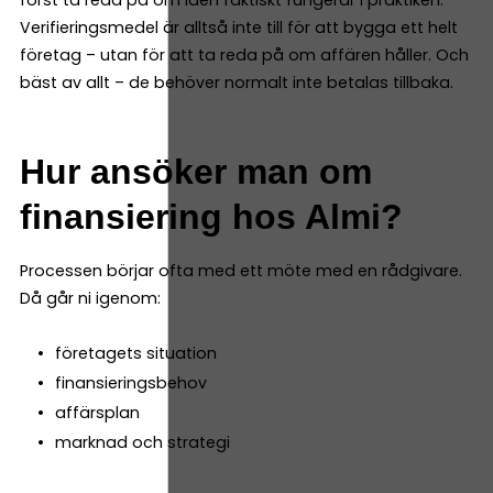
först ta reda på om idén faktiskt fungerar i praktiken.
Verifieringsmedel är alltså inte till för att bygga ett helt
företag – utan för att ta reda på om affären håller. Och
bäst av allt – de behöver normalt inte betalas tillbaka.
Hur ansöker man om
finansiering hos Almi?
Processen börjar ofta med ett möte med en rådgivare.
Då går ni igenom:
företagets situation
finansieringsbehov
affärsplan
marknad och strategi