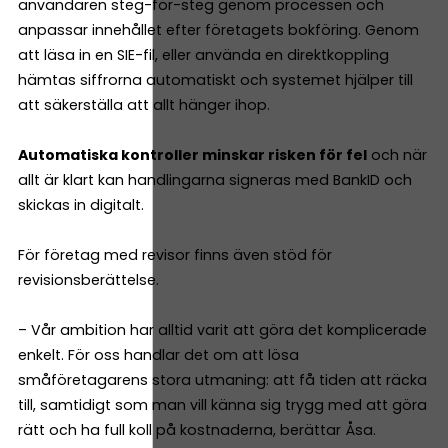
användaren steg-för-steg genom processen och
anpassar innehållet efter företagets bokföring. Genom
att läsa in en SIE-fil, eller använda en direktkoppling
hämtas siffrorna automatiskt och systemet hjälper till
att säkerställa att allt hänger ihop.
Automatiska kontroller minskar risken för fel
och när
allt är klart kan handlingarna signeras med BankID och
skickas in digitalt.
För företag med revisor finns även stöd för
revisionsberättelse.
– Vår ambition har alltid varit att göra det komplicerade
enkelt. För oss handlar det om att lösa
småföretagarens stora utmaning: att få tiden att räcka
till, samtidigt som man vill känna sig trygg med att göra
rätt och ha full koll på kostnaderna, berättar Åsa.