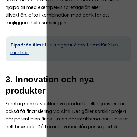
hjälpa till med exempelvis företagslån eller
tillväxtlån, ofta i kombination med bank för att
möjliggöra hela satsningen.
Tips från Almi:
Hur fungerar Almis tillväxtlån?
Läs
mer här.
3. Innovation och nya
produkter
Företag som utvecklar nya produkter eller tjänster kan
också få finansiering via Almi. Det gäller särskilt projekt
där potentialen finns – men där intäkterna ännu inte är
helt bevisade. Då kan innovationslån passa perfekt.