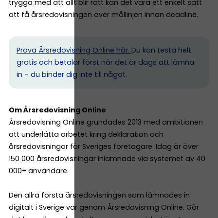
trygga med att allt blir rätt kan det vara ett enkelt sätt
att få årsredovisningen över mållinjen innan deadline.
Prova Årsredovisning Online här.
Du kan testa helt
gratis och betalar först när det är dags att lämna
in – du binder dig inte till något.
Om Årsredovisning Online
Årsredovisning Online grundades 2013 med ambitionen
att underlätta arbetet kring deklaration och
årsredovisningar för Sveriges företagare. Idag är över
150 000 årsredovisningar inlämnade via systemet av 40
000+ användare.
Den allra första årsredovisningen som lämnades in
digitalt i Sverige var genom Årsredovisning Online. Gör