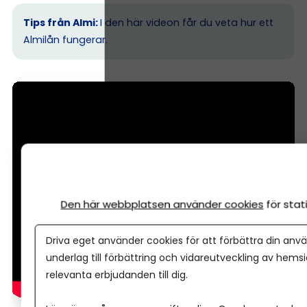
Tips från Almi:
I den här videon får du veta hur ett
Almilån fungerar.
Den här webbplatsen använder cookies
för sta
Driva eget använder cookies för att förbättra din anvä
underlag till förbättring och vidareutveckling av hems
relevanta erbjudanden till dig.