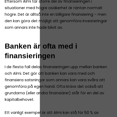
Eftersom Almi tar större del av finansieringen i
situationer med högre osäkerhet är räntan normalt
högre. Det är alltså inte en billigare finansiering – men
den kan göra det möjligt att genomföra investeringar
som annars inte hade blivit av.
Banken är ofta med i
finansieringen
I de flesta fall delas finansieringen upp mellan banken
och Almi. Det gör att banken kan vara med och
finansiera satsningar som annars kan vara svåra att
genomföra på egen hand. Ofta krävs det också att
grundarna (eller andra finansiärer) står för en del av
kapitalbehovet.
Ett vanligt exempel är att Almi kan stå för 50 % av