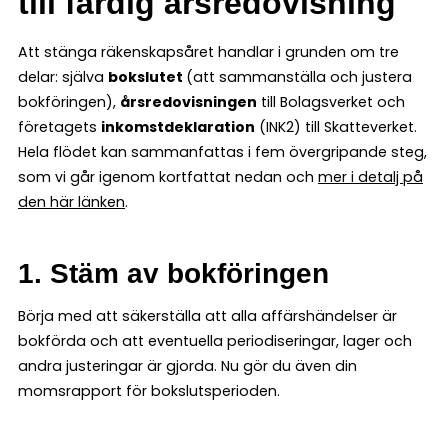
till färdig årsredovisning
Att stänga räkenskapsåret handlar i grunden om tre
delar: själva
bokslutet
(att sammanställa och justera
bokföringen),
årsredovisningen
till Bolagsverket och
företagets
inkomstdeklaration
(INK2) till Skatteverket.
Hela flödet kan sammanfattas i fem övergripande steg,
som vi går igenom kortfattat nedan och
mer i detalj på
den här länken
.
1. Stäm av bokföringen
Börja med att säkerställa att alla affärshändelser är
bokförda och att eventuella periodiseringar, lager och
andra justeringar är gjorda. Nu gör du även din
momsrapport för bokslutsperioden.