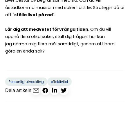
Livet består av begränsat med tid. Och du vill
åstadkomma massor med saker i ditt liv. Strategin då är
att "
ställa livet på rad
".
Lär dig att medvetet förvränga tiden.
Om du vill
uppnå flera olika saker, ställ dig frågan: hur kan
jag närma mig flera mål samtidigt, genom att bara
göra en enda sak?
Personlig utveckling
effektivitet
Dela artikeln