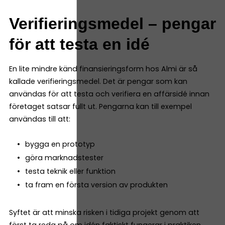
Verifieringsmedel – pengar
för att testa en idé
En lite mindre känd finansieringsform hos Almi är så
kallade verifieringsmedel. Det är pengar som kan
användas för att testa och verifiera en affärsidé innan
företaget satsar fullt ut. Pengarna kan till exempel
användas till att:
bygga en prototyp
göra marknadstester
testa teknik eller funktion
ta fram en första version av produkten
Syftet är att minska risken i tidiga projekt genom att