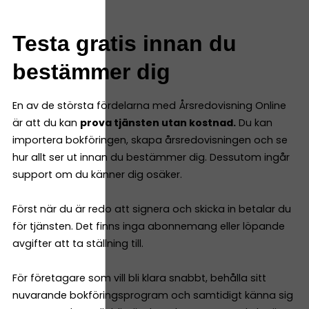
Testa gratis innan du
bestämmer dig
En av de största fördelarna med Årsredovisning Online
är att du kan
prova tjänsten utan kostnad.
Du kan
importera bokföringen, skapa årsredovisningen och se
hur allt ser ut innan du bestämmer dig. Dessutom ingår
support om du känner dig osäker.
Först när du är redo att signera och skicka in betalar du
för tjänsten. Det finns inga abonnemang eller löpande
avgifter att ta ställning till.
För företagare som vill bli klara snabbt, behålla sitt
nuvarande bokföringsprogram och samtidigt känna sig