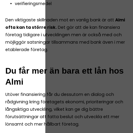
verifieringsmedel
Den viktigaste skillnaden mot en vanlig bank är att
Almi
ofta kan ta större risk.
Det gör att de kan finansiera
företag tidigare i utvecklingen men är också med och
möjliggör satsningar tillsammans med bank även i mer
etablerade företag.
Du får mer än bara ett lån hos
Almi
Utöver finansiering får du dessutom en dialog och
rådgivning kring företagets ekonomi, prioriteringar och
långsiktiga utveckling, vilket kan ge dig bättre
förutsättningar att fatta beslut och utveckla ett mer
lönsamt och mer hållbart företag.