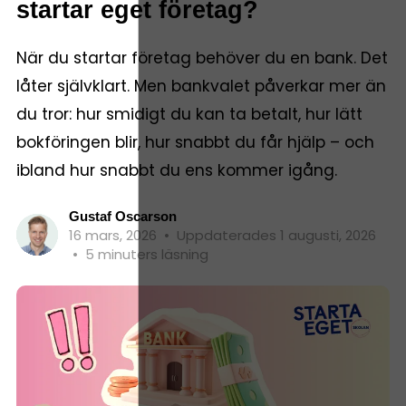
startar eget företag?
När du startar företag behöver du en bank. Det
låter självklart. Men bankvalet påverkar mer än
du tror: hur smidigt du kan ta betalt, hur lätt
bokföringen blir, hur snabbt du får hjälp – och
ibland hur snabbt du ens kommer igång.
Gustaf Oscarson
16 mars, 2026
•
Uppdaterades 1 augusti, 2026
•
5 minuters läsning