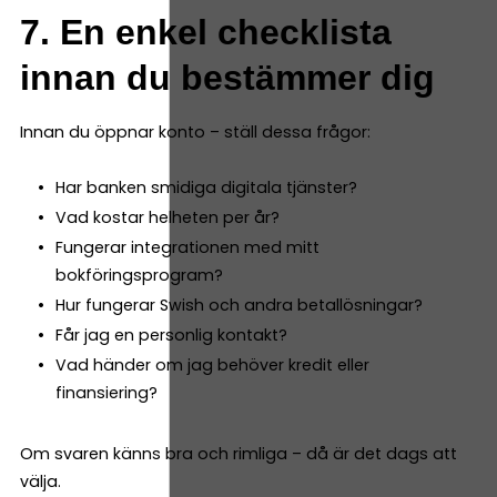
7. En enkel checklista
innan du bestämmer dig
Innan du öppnar konto – ställ dessa frågor:
Har banken smidiga digitala tjänster?
Vad kostar helheten per år?
Fungerar integrationen med mitt
bokföringsprogram?
Hur fungerar Swish och andra betallösningar?
Får jag en personlig kontakt?
Vad händer om jag behöver kredit eller
finansiering?
Om svaren känns bra och rimliga – då är det dags att
välja.