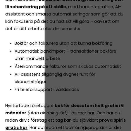
lönehantering på ett ställe
, med bankintegration, AI-
assistent och smarta automatiseringar som gör att du
kan fokusera på det du faktiskt vill göra – oavsett om
det är ditt arbete eller din semester.
Bokför och fakturera utan att kunna bokföring
Automatisk bankimport – transaktioner bokförs
utan manuellt arbete
Återkommande fakturor som skickas automatiskt
AI-assistent tillgänglig dygnet runt för
ekonomifrågor
Fri telefonsupport i världsklass
Nystartade företagare
bokför dessutom helt gratis i 6
månader
(utan bindningstid)
.
Läs mer här.
Och har du
redan drivit företag ett tag kan du självklart
prova Spiris
gratis här
. Har du redan ett bokföringsprogram är det