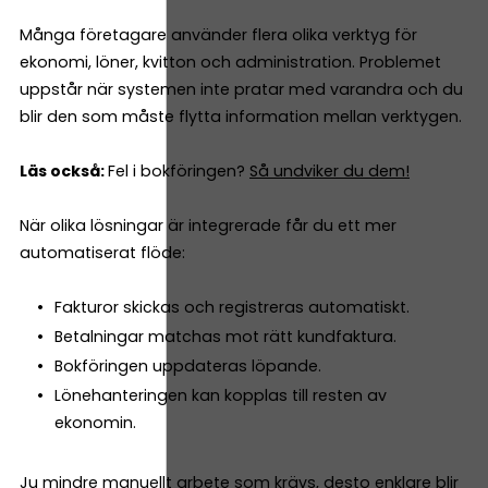
Många företagare använder flera olika verktyg för
ekonomi, löner, kvitton och administration. Problemet
uppstår när systemen inte pratar med varandra och du
blir den som måste flytta information mellan verktygen.
Läs också:
Fel i bokföringen?
Så undviker du dem!
När olika lösningar är integrerade får du ett mer
automatiserat flöde:
Fakturor skickas och registreras automatiskt.
Betalningar matchas mot rätt kundfaktura.
Bokföringen uppdateras löpande.
Lönehanteringen kan kopplas till resten av
ekonomin.
Ju mindre manuellt arbete som krävs, desto enklare blir