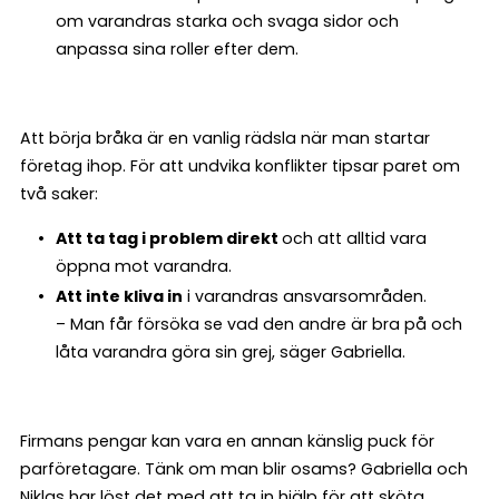
om varandras starka och svaga sidor och
anpassa sina roller efter dem.
Att börja bråka är en vanlig rädsla när man startar
företag ihop. För att undvika konflikter tipsar paret om
två saker:
Att ta tag i problem direkt
och att alltid vara
öppna mot varandra.
Att inte kliva in
i varandras ansvarsområden.
– Man får försöka se vad den andre är bra på och
låta varandra göra sin grej, säger Gabriella.
Firmans pengar kan vara en annan känslig puck för
parföretagare. Tänk om man blir osams? Gabriella och
Niklas har löst det med att ta in hjälp för att sköta