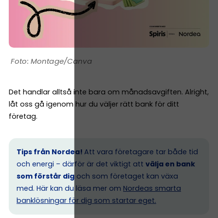
Montage/Canva
Det handlar alltså inte bara om månadsavgiften. Alright,
låt oss gå igenom hur du väljer rätt bank för ditt
företag.
Tips från Nordea!
Att vara företagare tar både tid
och energi – därför är det viktigt att
välja en bank
som förstår dig
och som företaget kan växa
med. Här kan du läsa mer om
Nordeas smarta
banklösningar för dig som startar eget.