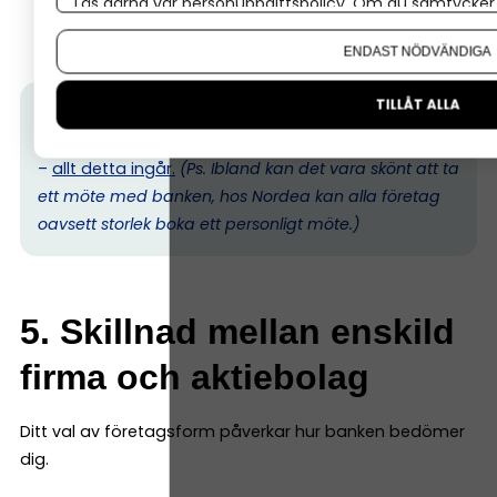
Läs gärna vår
personuppgiftspolicy
. Om du samtycker t
Kan du få en personlig kontakt som lär känna just
Om du vill ändra ditt val i efterhand hittar du den möjl
dig och ditt företag?
ENDAST NÖDVÄNDIGA
TILLÅT ALLA
Tips från Nordea:
500 000 företagare har redan
valt Nordea. Välj en bank som förstår företagande
–
allt detta ingår.
(Ps. I
bland kan det vara skönt att ta
ett möte med banken, hos Nordea kan alla företag
oavsett storlek boka ett personligt möte.)
5. Skillnad mellan enskild
firma och aktiebolag
Ditt val av företagsform påverkar hur banken bedömer
dig.