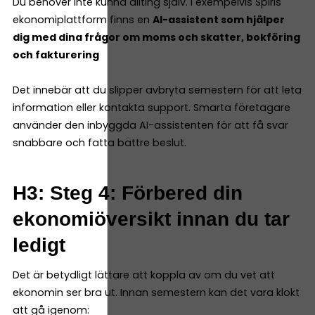
Du behöver inte kunna allting själv. I exempelvis Spiris
ekonomiplattform finns en
AI-assistent som hjälper
dig med dina frågor om moms och skatter, bokföring
och fakturering
Det innebär att du slipper avbryta semestern för att leta
information eller kontakta support. Smarta företagare
använder den inbyggda AI-assistenten för att få svar
snabbare och fatta bättre beslut.
H3: Steg 4: Förbered din
ekonomiöversikt innan du tar
ledigt
Det är betydligt lättare att koppla av om du vet att
ekonomin ser bra ut. Innan semestern kan det vara klokt
att gå igenom: