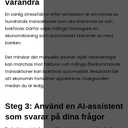
varandra
En vanlig stressfaktor efter semestern är att mötas av
hundratals transaktioner som ska stämmas av och
bokföras. Därför väljer många företagare en
ekonomilösning som automatiskt stämmer av med
banken.
Det minskar det manuella arbetet rejält. Inbetalningar
kan matchas mot fakturor och många återkommande
transaktioner kan bokföras automatiskt. Resultatet blir
att ekonomin fortsätter uppdateras i bakgrunden
medan du är ledig.
Steg 3: Använd en AI-assistent
som svarar på dina frågor