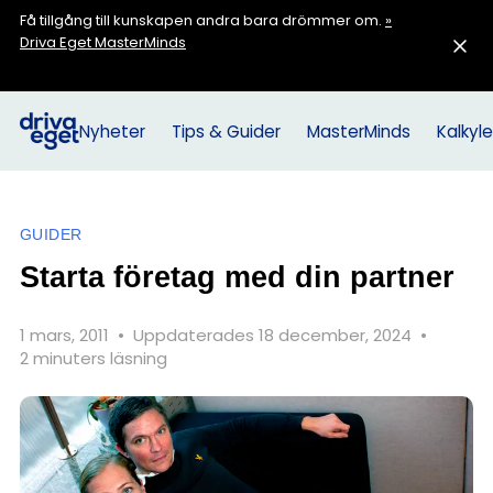
Få tillgång till kunskapen andra bara drömmer om.
»
Driva Eget MasterMinds
Nyheter
Tips & Guider
MasterMinds
Kalkyle
GUIDER
Starta företag med din partner
1 mars, 2011
•
Uppdaterades 18 december, 2024
•
2 minuters läsning