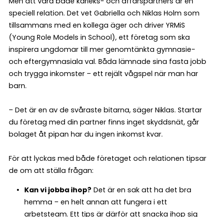
Men att vara både kärleks- och affärspartners är en
speciell relation. Det vet Gabriella och Niklas Holm som
tillsammans med en kollega äger och driver YRMiS
(Young Role Models in School), ett företag som ska
inspirera ungdomar till mer genomtänkta gymnasie-
och eftergymnasiala val. Båda lämnade sina fasta jobb
och trygga inkomster – ett rejält vågspel när man har
barn.
– Det är en av de svåraste bitarna, säger Niklas. Startar
du företag med din partner finns inget skyddsnät, går
bolaget åt pipan har du ingen inkomst kvar.
För att lyckas med både företaget och relationen tipsar
de om att ställa frågan:
Kan vi jobba ihop?
Det är en sak att ha det bra
hemma – en helt annan att fungera i ett
arbetsteam. Ett tips är därför att snacka ihop sig