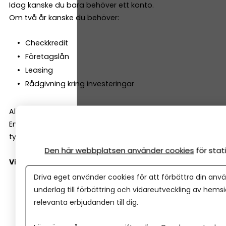
Idag kanske du bara behöver ett konto.
Om två år kanske du behöver:
Checkkredit
Företagslån
Leasing
Rådgivning kring investeringar
Alla banker är inte lika företagsinriktade.
En del är starka på bolån och privatkunder. Andra har
tydligare fokus på småföretag.
Den här webbplatsen använder cookies
för sta
Viktiga frågor att ställa:
Driva eget använder cookies för att förbättra din anvä
Har banken en dedikerad företagsrådgivare?
underlag till förbättring och vidareutveckling av hems
Är småföretag en prioriterad kundgrupp?
relevanta erbjudanden till dig.
Hur ser deras kreditpolicy ut för nystartade bolag?