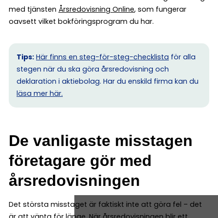
med tjänsten
Årsredovisning Online
, som fungerar
oavsett vilket bokföringsprogram du har.
Tips:
Här finns en steg-för-steg-checklista
för alla
stegen när du ska göra årsredovisning och
deklaration i aktiebolag. Har du enskild firma kan du
l
äsa mer här.
De vanligaste misstagen
företagare gör med
årsredovisningen
Det största misstaget är faktiskt inte att göra fel – det
är att vänta för länge. När årsredovisningen blir ett