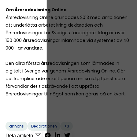
Om Årsredovisning Online
Årsredovisning Online grundades 2013 med ambitionen
att underlätta arbetet kring deklaration och
årsredovisningar för Sveriges företagare. Idag är över
150 000 årsredovisningar inlämnade via systemet av 40
000+ användare.
Den allra första årsredovisningen som lämnades in
digitalt i Sverige var genom Årsredovisning Online. Gör
det komplicerade enkelt genom en smidig tjänst som
förvandlar det tidskrävande i att upprätta
årsredovisningar till något som kan göras på en kvart.
+3
annons
Deklarationen
Dela artikeln