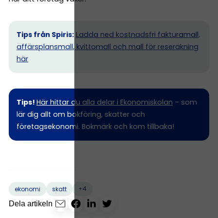
Tips från Spiris:
Ladda ned kostnadsfri fakturamall,
affärsplansmall, kvittomall och mall för reseräkning
här
Tips!
Här hittar du alla delar i Ekonomiskolan
– som
lär dig allt om bokföring, skatter och
företagsekonomi. Bokmärk och kom tillbaka!
+4
ekonomi
skatt
Dela artikeln