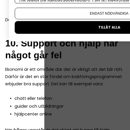
Läs gärna vår
personuppgiftspolicy
. Om du samtycker t
fler användare
Om du vill ändra ditt val i efterhand hittar du den möjl
ENDAST NÖDVÄNDIGA
Då slipper du byta system när företaget utvecklas.
TILLÅT ALLA
10. Support och hjälp när
något går fel
Ekonomi är ett område där det är viktigt att det blir rätt.
Därför är det en stor fördel om bokföringsprogrammet
erbjuder bra support. Det kan till exempel vara:
chatt eller telefon
guider och utbildningar
hjälpcenter online
När frågor uppstår är det skönt att kunna få hjälp