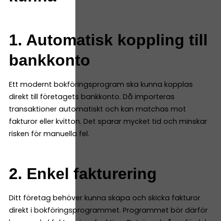
1. Automatisk koppling till
bankkonto
Ett modernt bokföringsprogram ska kunna kopplas
direkt till företagets bankkonto. Då importeras
transaktioner automatiskt och kan matchas mot
fakturor eller kvitton. Det sparar mycket tid och minskar
risken för manuella fel.
2. Enkel fakturering
Ditt företag behöver kunna skapa och skicka fakturor
direkt i bokföringsprogrammet. Programmet bör därför