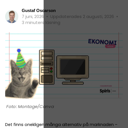
Gustaf Oscarson
7 juni, 2026
•
Uppdaterades 2 augusti, 2026
•
3 minuters läsning
Montage/Canva
Det finns onekligen många alternativ på marknaden –