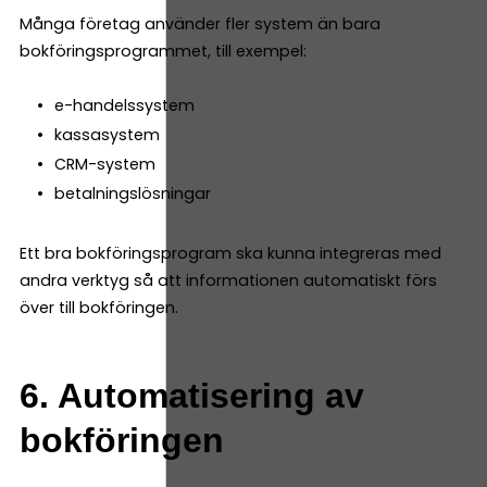
Många företag använder fler system än bara
bokföringsprogrammet, till exempel:
e-handelssystem
kassasystem
CRM-system
betalningslösningar
Ett bra bokföringsprogram ska kunna integreras med
andra verktyg så att informationen automatiskt förs
över till bokföringen.
6. Automatisering av
bokföringen