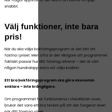
snabbt.
Välj funktioner, inte bara
pris!
När du ska välja bokföringsprogram är det lätt att
fastna i priset. Men ofta är det viktigare att programmet
faktiskt passar hur ditt företag arbetar – det är värt
någon hundralapp extra att välja kvalitet.
Ett bra bokföringsprogram ska göra ekonomin
enklare – inte krångligare.
Om programmet har funktionerna i checklistan ovan,
brukar det vara ett bra tecken på att det fungerar även
när ditt företag växer.