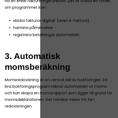
ha en enkel faktureringsfunktion. Det är också en fördel
om programmet kan:
skicka fakturor digitalt (även e-faktura)
hantera påminnelser
registrera betalningar automatiskt
3. Automatisk
momsberäkning
Momsredovisning är en central del av bokföringen. Ett
bra bokföringsprogram räknar automatiskt ut moms
och kan skapa en momsrapport som ligger till grund för
momsdeklarationen. Det minskar risken för fel i
redovisningen.