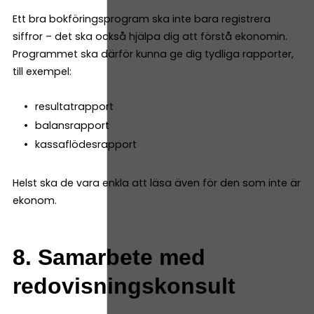
Ett bra bokföringsprogram ska inte bara registrera
siffror – det ska också hjälpa dig att förstå ekonomin.
Programmet ska därför kunna ge dig tydliga rapporter,
till exempel:
resultatrapport
balansrapport
kassaflödesrapport
Helst ska de vara enkla att läsa även för den som inte är
ekonom.
8. Samarbete med
redovisningskonsult