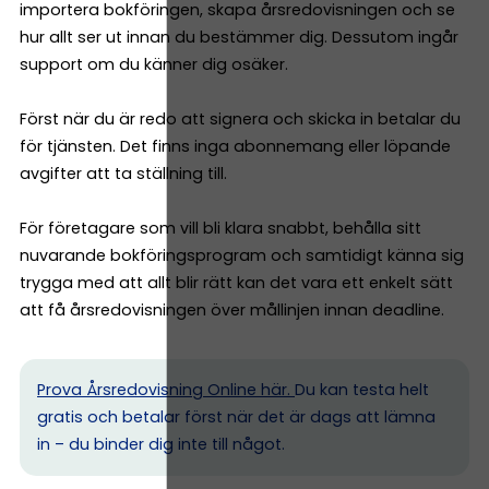
importera bokföringen, skapa årsredovisningen och se
hur allt ser ut innan du bestämmer dig. Dessutom ingår
support om du känner dig osäker.
Först när du är redo att signera och skicka in betalar du
för tjänsten. Det finns inga abonnemang eller löpande
avgifter att ta ställning till.
För företagare som vill bli klara snabbt, behålla sitt
nuvarande bokföringsprogram och samtidigt känna sig
trygga med att allt blir rätt kan det vara ett enkelt sätt
att få årsredovisningen över mållinjen innan deadline.
Prova Årsredovisning Online här.
Du kan testa helt
gratis och betalar först när det är dags att lämna
in – du binder dig inte till något.