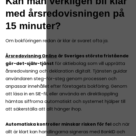
Kan man verkligen bli klar
med årsredovisningen på
15 minuter?
Om bokföringen redan är klar är svaret ofta ja.
Årsredovisning Online
är Sveriges största fristående
gör-det-själv-tjänst
för aktiebolag som vill upprätta
årsredovisning och deklaration digitalt. Tjänsten guidar
användaren steg-för-steg genom processen och
anpassar innehållet efter företagets bokföring. Genom
att läsa in en SIE-fil, eller använda en direktkoppling
hämtas siffrorna automatiskt och systemet hjälper till
att säkerställa att allt hänger ihop.
Automatiska kontroller minskar risken för fel
och när
allt är klart kan handlingarna signeras med BankID och