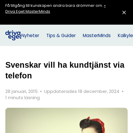
Få tillgång till kunskapen andra bara drömmer om.
»
Driva Eget MasterMinds
Nyheter
Tips & Guider
MasterMinds
Kalkyle
Svenskar vill ha kundtjänst via
telefon
28 januari, 2015
•
Uppdaterades 18 december, 2024
•
1 minuts läsning