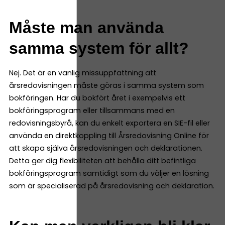
Måste man använda
samma system för allt?
Nej. Det är en vanlig missuppfattning att
årsredovisningen måste göras i samma system som
bokföringen. Har du bokfört året i exempelvis ett
bokföringsprogram eller tillsammans med en
redovisningsbyrå, kan du enkelt exportera en SIE-fil eller
använda en direktkoppling till Årsredovisning Online för
att skapa själva årsredovisningen och deklarationen.
Detta ger dig flexibiliteten att behålla ditt befintliga
bokföringsprogram samtidigt som du väljer en lösning
som är specialiserad på årsredovisning och deklaration.