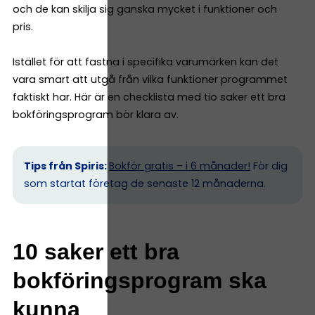
och de kan skilja sig ganska mycket i funktioner och
pris.
Istället för att fastna i specifika varumärken kan det
vara smart att utgå från vilka funktioner programmet
faktiskt har. Här är en checklista med tio saker ett bra
bokföringsprogram bör klara av.
Tips från Spiris:
Bokför gratis – i 6 månader!
För dig
som startat företag de senaste 12 månaderna.
10 saker ett bra
bokföringsprogram ska
kunna