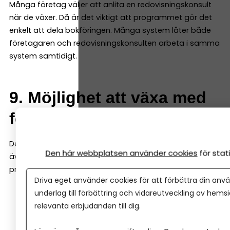
Många företag väljer att anlita en redovisningskonsult
när de växer. Då är det viktigt att programmet gör det
enkelt att dela bokföringen. Många system låter både
företagaren och redovisningskonsulten arbeta i samma
system samtidigt.
9. Möjlighet att växa med
företaget
Det bokföringsprogram du väljer i början bör fungera
Den här webbplatsen använder cookies
för sta
även när företaget växer. Det är därför bra om
programmet även kan hantera saker som:
Driva eget använder cookies för att förbättra din anvä
underlag till förbättring och vidareutveckling av hems
löner
relevanta erbjudanden till dig.
projektredovisning
lager