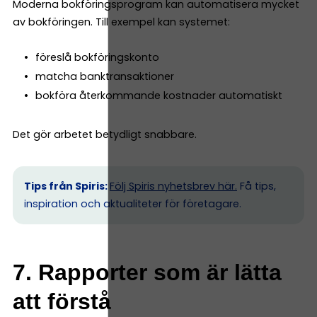
Moderna bokföringsprogram kan automatisera mycket
av bokföringen. Till exempel kan systemet:
föreslå bokföringskonto
matcha banktransaktioner
bokföra återkommande kostnader automatiskt
Det gör arbetet betydligt snabbare.
Tips från Spiris:
Följ Spiris nyhetsbrev här.
Få tips,
inspiration och aktualiteter för företagare.
7. Rapporter som är lätta
att förstå