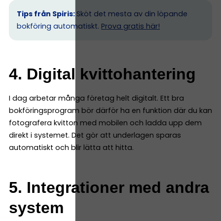
Tips från Spiris:
Sköt det mesta av din löpande
bokföring automatiskt.
Prova gratis här!
4. Digital kvittohantering
I dag arbetar många företag helt digitalt. Ett bra
bokföringsprogram bör därför ha en funktion där du kan
fotografera kvitton med mobilen och ladda upp dem
direkt i systemet. Det gör att underlagen sparas
automatiskt och blir lätta att hitta.
5. Integrationer med andra
system