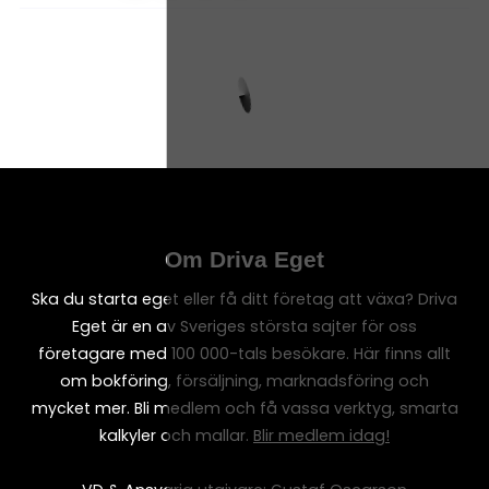
Om Driva Eget
Ska du starta eget eller få ditt företag att växa? Driva
Eget är en av Sveriges största sajter för oss
företagare med 100 000-tals besökare. Här finns allt
om bokföring, försäljning, marknadsföring och
mycket mer. Bli medlem och få vassa verktyg, smarta
kalkyler och mallar.
Blir medlem idag!