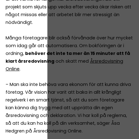
projekt som skjuts upp vecka efter vecka ökar risken att
något missas eller att arbetet blir mer stressigt än
nödvändigt.
Många företagare blir också förvånade över hur mycket
som idag går att automatisera. Om bokföringen är i
ordning,
behöver det inte ta mer än 15 minuter att få
klart årsredovisning
och skatt med
Årsredovisning
Online
.
– Man ska inte behöva vara ekonom för att kunna driva
företag. Vår vision har varit att baka in allt krångligt
regelverk i en smart tjänst, så att du som företagare
kan känna dig trygg med att upprätta din egen
årsredovisning och deklaration. Vi har koll på reglerna,
så att du kan ha koll på din verksamhet, säger Åsa
Hedgren på Årsredovisning Online.