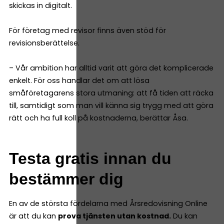
skickas in digitalt.
För företag med revisor finns även stöd för
revisionsberättelse.
– Vår ambition har alltid varit att göra det komplicerade
enkelt. För oss handlar det om att lösa
småföretagarens stora utmaning: att få tiden att räcka
till, samtidigt som man vill känna sig trygg med att göra
rätt och ha full koll på kostnaderna, berättar Åsa.
Testa gratis innan du
bestämmer dig
En av de största fördelarna med Årsredovisning Online
är att du kan
prova tjänsten utan kostnad.
Du kan