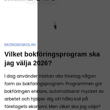
EKONOMISKOLAN
Vilket bokföringsprogram ska
jag välja 2026?
I dag använder nästan alla företag någon
form av bokföringsprogram. Programmen gör
bokföringen enklare, automatiserar mycket av
arbetet och hjälper dig att hålla koll på
företagets ekonomi. Men vilket ska jag välja?