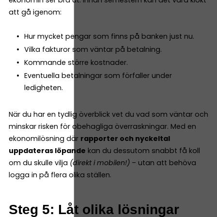
att gå igenom:
Hur mycket pengar som finns på banken just nu.
Vilka fakturor som väntar på betalning.
Kommande större kostnader.
Eventuella betalningar som förfaller under
ledigheten.
När du har en tydlig överblick vet du vad som väntar och
minskar risken för obehagliga överraskningar. Med en
ekonomilösning där
rapporter och nyckeltal
uppdateras löpande
kan du dessutom snabbt få koll
om du skulle vilja
(direkt i mobilen!)
– utan att behöva
logga in på flera olika ställen.
Steg 5: Låt olika lösningar