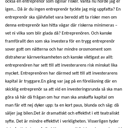
också en entreprenör som ogillar risker. Vänta nu hörde jag er
igen… Då är du ingen entreprenör tyckte jag mig uppfatta? En
entreprenör ska självfallet vara beredd att ta risker men om
denna entreprenör kan hitta vägar där riskerna minimeras –
vet ni vilka som blir glada då? Entreprenören. Och kanske
framförallt den som ska investera för en trygg entreprenör
sover gott om nätterna och har mindre orosmoment som
distraherar kärnverksamheten och kanske viktigast av allt:
entreprenören har sett till att investerarens risk minskat lika
mycket. Entreprenören har därmed sett till att investerarens
kapital är tryggare.
En gång var jag på en föreläsning där en
skicklig entreprenör sa att vid en investeringsrunda så ska man
göra så här då frågan om hur man ska anskaffa kapital om
man får ett nej dyker upp: ta en kort paus, blunda och säg: då
säljer jag bilen.
Det är dramatiskt och effektivt i ett teatraliskt
syfte. Det är mindre effektivt i verkligheten. Visserligen tyder