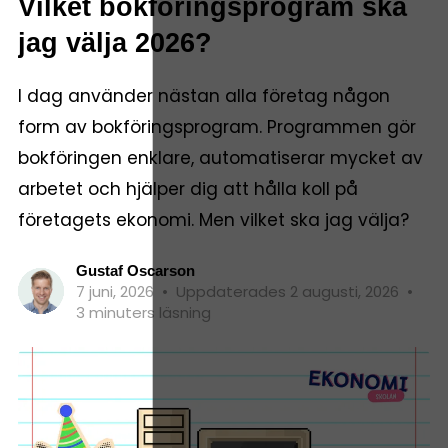
Vilket bokföringsprogram ska
jag välja 2026?
I dag använder nästan alla företag någon
form av bokföringsprogram. Programmen gör
bokföringen enklare, automatiserar mycket av
arbetet och hjälper dig att hålla koll på
företagets ekonomi. Men vilket ska jag välja?
Gustaf Oscarson
7 juni, 2026
•
Uppdaterades 2 augusti, 2026
•
3 minuters läsning