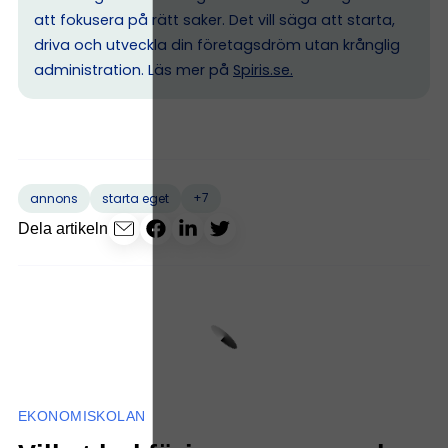
att fokusera på rätt saker. Det vill säga att starta,
driva och utveckla din företagsdröm utan krånglig
administration. Läs mer på
Spiris.se
.
+7
annons
starta eget
Dela artikeln
EKONOMISKOLAN