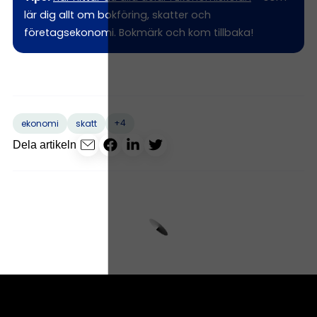
lär dig allt om bokföring, skatter och
företagsekonomi. Bokmärk och kom tillbaka!
+4
ekonomi
skatt
Dela artikeln