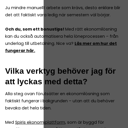
Ju mindre manuellt arbete som krävs, desto enklare blir
det att faktiskt vara ledig när semestern väl börjar.
Och du, som ett bonustips!
Med rätt ekonomilösning
kan du också automatisera hela löneprocessen – från
underlag till utbetalning. Nice va?
Läs mer om hur det
fungerar här.
Vilka verktyg behöver jag för
att lyckas med detta?
Alla steg ovan förutsätter en ekonomilösning som
faktiskt fungerar i bakgrunden – utan att du behöver
bevaka det hela tiden.
Med
Spiris ekonomiplattform
, som är byggd för