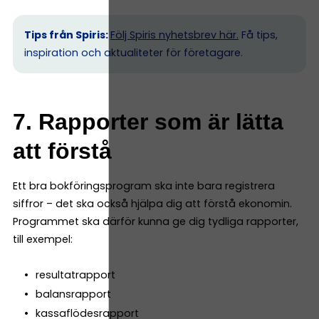
Tips från Spiris:
Följ Spiris nyhetsbrev här.
Få tips,
inspiration och aktualiteter för företagare.
7. Rapporter som är lätta
att förstå
Ett bra bokföringsprogram ska inte bara registrera
siffror – det ska också hjälpa dig att förstå ekonomin.
Programmet ska därför kunna ge dig tydliga rapporter,
till exempel:
resultatrapport
balansrapport
kassaflödesrapport