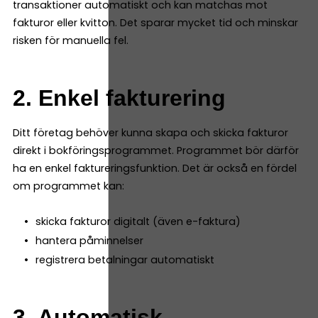
transaktioner automatiskt och kan matchas mot
fakturor eller kvitton. Det sparar mycket tid och minskar
risken för manuella fel.
2. Enkel fakturering
Ditt företag behöver kunna skapa och skicka fakturor
direkt i bokföringsprogrammet. Programmet bör därför
ha en enkel faktureringsfunktion. Det är också en fördel
om programmet kan:
skicka fakturor digitalt (även e-faktura)
hantera påminnelser
registrera betalningar automatiskt
3. Automatisk