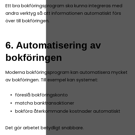
Ett bra bokföringsprogram ska kunna integreras med
andra verktyg så att informationen automatiskt förs
över till bokföringen.
6. Automatisering av
bokföringen
Moderna bokföringsprogram kan automatisera mycket
av bokföringen. Till exempel kan systemet:
föreslå bokföringskonto
matcha banktransaktioner
bokföra återkommande kostnader automatiskt
Det gör arbetet betydligt snabbare.