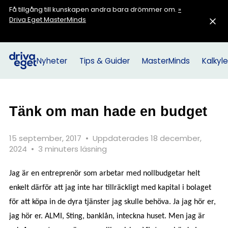
Få tillgång till kunskapen andra bara drömmer om.
»
Driva Eget MasterMinds
Nyheter
Tips & Guider
MasterMinds
Kalkyle
Tänk om man hade en budget
15 september, 2017
•
Uppdaterades 18 december,
2024
•
3 minuters läsning
Jag är en entreprenör som arbetar med nollbudgetar helt
enkelt därför att jag inte har tillräckligt med kapital i bolaget
för att köpa in de dyra tjänster jag skulle behöva. Ja jag hör er,
jag hör er. ALMI, Sting, banklån, inteckna huset. Men jag är