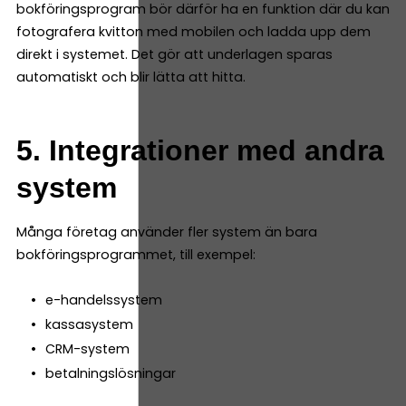
bokföringsprogram bör därför ha en funktion där du kan
fotografera kvitton med mobilen och ladda upp dem
direkt i systemet. Det gör att underlagen sparas
automatiskt och blir lätta att hitta.
5. Integrationer med andra
system
Många företag använder fler system än bara
bokföringsprogrammet, till exempel:
e-handelssystem
kassasystem
CRM-system
betalningslösningar