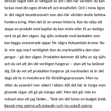
bevisat något som är viktigast av allt i den här världen: du kan
lyckas med din egen drivkraft och kreativitet. Och i mina ögon
är det något beundransvärt som den här världen skulle behöva
·
fundera kring. Men det är en annan historia.
Kan du välja att
skapa en produkt med kapital du kan mista eller få av statliga
verk så gå den vägen. Jag själv ordnade med kontakter som
kan bygga avancerade appar för några tiotusentals kronor. Nu
·
är min app snart verklighet.
Kan du marknadsföra den utan
pengar – gå den vägen. Produkten kommer då lyfta av sig själv
och du vet att din idé verkligen fungerar – utan att ha belånat
·
dig.
Då du vet att produkten fungerar på marknaden så är det
dags att ta in investerare för förädlingsprocessen. Men nu
·
sitter du avsevärt mer säkert i båten.
Allt det här är tunga men
givande vägar att gå på många sätt. Men det går inte en
månad utan att jag tänker… Tänk om det fanns en budget ändå.
Besök mig gärna på LinkedIn och ta också gärna