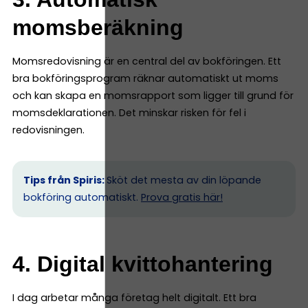
momsberäkning
Momsredovisning är en central del av bokföringen. Ett
bra bokföringsprogram räknar automatiskt ut moms
och kan skapa en momsrapport som ligger till grund för
momsdeklarationen. Det minskar risken för fel i
redovisningen.
Tips från Spiris:
Sköt det mesta av din löpande
bokföring automatiskt.
Prova gratis här!
4. Digital kvittohantering
I dag arbetar många företag helt digitalt. Ett bra