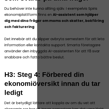
Du behöver inte kunna allting själv. I exempelvis Spiris
ekonomiplattform finns en
AI-assistent som hjälper
dig med dina frågor om moms och skatter, bokföring
och fakturering
Det innebär att du slipper avbryta semestern för att leta
information eller kontakta support. Smarta företagare
använder den inbyggda AI-assistenten för att få svar
snabbare och fatta bättre beslut.
H3: Steg 4: Förbered din
ekonomiöversikt innan du tar
ledigt
Det är betydligt lättare att koppla av om du vet att
ekonomin ser bra ut. Innan semestern kan det vara klokt