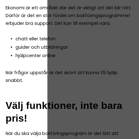
Ekonomi är ett område där det är viktigt att det blir rätt.
Därför är det en stor fördel om bokföringsprogrammet
erbjuder bra support. Det kan till exempel vara:
chatt eller telefon
guider och utbildningar
hjälpcenter online
När frågor uppstår är det skönt att kunna få hjälp
snabbt.
Välj funktioner, inte bara
pris!
När du ska välja bokföringsprogram är det lätt att