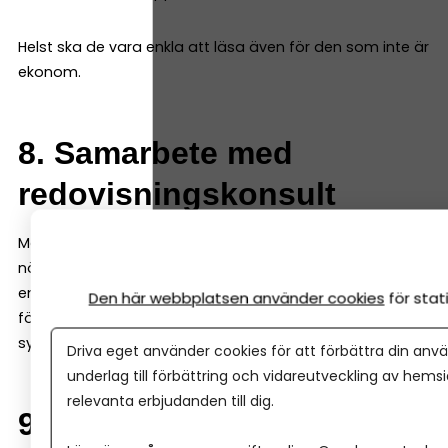
Helst ska de vara enkla att läsa även för den som inte är
ekonom.
8. Samarbete med
redovisningskonsult
Många företag väljer att anlita en redovisningskonsult
när de växer. Då är det viktigt att programmet gör det
enkelt att dela bokföringen. Många system låter både
Den här webbplatsen använder cookies
för sta
företagaren och redovisningskonsulten arbeta i samma
system samtidigt.
Driva eget använder cookies för att förbättra din anvä
underlag till förbättring och vidareutveckling av hems
relevanta erbjudanden till dig.
9. Möjlighet att växa med