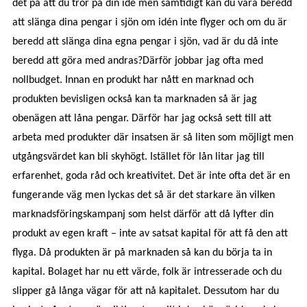
det på att du tror på din idé men samtidigt kan du vara beredd
att slänga dina pengar i sjön om idén inte flyger och om du är
beredd att slänga dina egna pengar i sjön, vad är du då inte
beredd att göra med andras?
Därför jobbar jag ofta med
nollbudget. Innan en produkt har nått en marknad och
produkten bevisligen också kan ta marknaden så är jag
obenägen att låna pengar. Därför har jag också sett till att
arbeta med produkter där insatsen är så liten som möjligt men
utgångsvärdet kan bli skyhögt. Istället för lån litar jag till
erfarenhet, goda råd och kreativitet. Det är inte ofta det är en
fungerande väg men lyckas det så är det starkare än vilken
marknadsföringskampanj som helst därför att då lyfter din
produkt av egen kraft – inte av satsat kapital för att få den att
flyga.
Då produkten är på marknaden så kan du börja ta in
kapital. Bolaget har nu ett värde, folk är intresserade och du
slipper gå långa vägar för att nå kapitalet. Dessutom har du