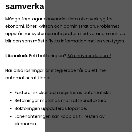
samverka
Många företagare använder flera olika verktyg för
ekonomi, löner, kvitton och administration. Problemet
uppstår när systemen inte pratar med varandra och du
blir den som måste flytta information mellan verktygen.
Läs också:
Fel i bokföringen?
Så undviker du dem!
När olika lösningar är integrerade får du ett mer
automatiserat flöde:
Fakturor skickas och registreras automatiskt.
Betalningar matchas mot rätt kundfaktura.
Bokföringen uppdateras löpande.
Lönehanteringen kan kopplas till resten av
ekonomin.