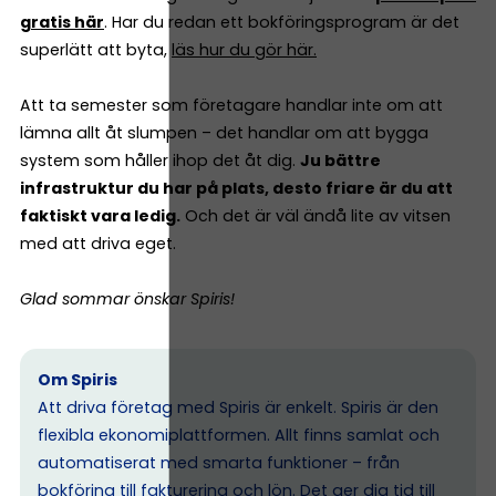
gratis här
. Har du redan ett bokföringsprogram är det
superlätt att byta,
läs hur du gör här.
Att ta semester som företagare handlar inte om att
lämna allt åt slumpen – det handlar om att bygga
system som håller ihop det åt dig.
Ju bättre
infrastruktur du har på plats, desto friare är du att
faktiskt vara ledig.
Och det är väl ändå lite av vitsen
med att driva eget.
Glad sommar önskar Spiris!
Om Spiris
Att driva företag med Spiris är enkelt. Spiris är den
flexibla ekonomiplattformen. Allt finns samlat och
automatiserat med smarta funktioner – från
bokföring till fakturering och lön. Det ger dig tid till