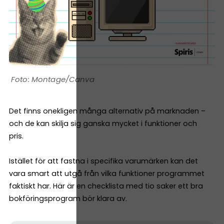
Montage/Canva
Det finns onekligen många alternativ på marknaden –
och de kan skilja sig ganska mycket i funktioner och
pris.
Istället för att fastna i specifika varumärken kan det
vara smart att utgå från vilka funktioner programmet
faktiskt har. Här är en checklista med tio saker ett bra
bokföringsprogram bör klara av.