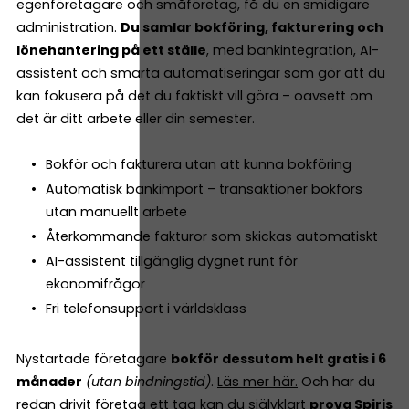
egenföretagare och småföretag, få du en smidigare
administration.
Du samlar bokföring, fakturering och
lönehantering på ett ställe
, med bankintegration, AI-
assistent och smarta automatiseringar som gör att du
kan fokusera på det du faktiskt vill göra – oavsett om
det är ditt arbete eller din semester.
Bokför och fakturera utan att kunna bokföring
Automatisk bankimport – transaktioner bokförs
utan manuellt arbete
Återkommande fakturor som skickas automatiskt
AI-assistent tillgänglig dygnet runt för
ekonomifrågor
Fri telefonsupport i världsklass
Nystartade företagare
bokför dessutom helt gratis i 6
månader
(utan bindningstid)
.
Läs mer här.
Och har du
redan drivit företag ett tag kan du självklart
prova Spiris