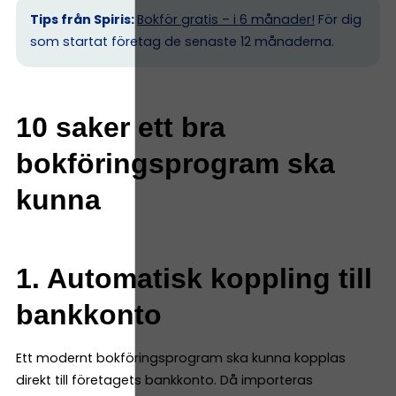
Tips från Spiris:
Bokför gratis – i 6 månader!
För dig
som startat företag de senaste 12 månaderna.
10 saker ett bra
bokföringsprogram ska
kunna
1. Automatisk koppling till
bankkonto
Ett modernt bokföringsprogram ska kunna kopplas
direkt till företagets bankkonto. Då importeras