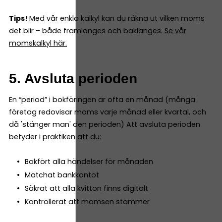
Tips!
Med vår enkla kalkyl kan du räkna ut vilken moms
det blir – både framlänges och baklänges.
Se vår
momskalkyl här.
5. Avsluta perioden
En “period” i bokföringen är ofta en månad (många
företag redovisar moms varje månad eller kvartal, och
då 'stänger man' den perioden) Att avsluta perioden
betyder i praktiken att du:
Bokfört alla händelser för månaden
Matchat bankkontot
Säkrat att alla kvitton finns digitalt
Kontrollerat att momsen stämmer