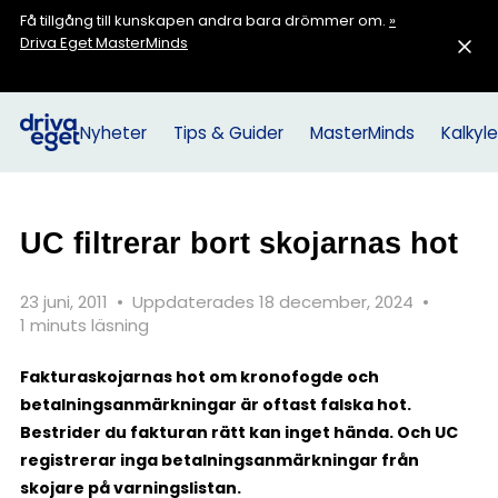
Få tillgång till kunskapen andra bara drömmer om.
»
Driva Eget MasterMinds
Nyheter
Tips & Guider
MasterMinds
Kalkyle
UC filtrerar bort skojarnas hot
23 juni, 2011
•
Uppdaterades 18 december, 2024
•
1 minuts läsning
Fakturaskojarnas hot om kronofogde och
betalningsanmärkningar är oftast falska hot.
Bestrider du fakturan rätt kan inget hända. Och UC
registrerar inga betalningsanmärkningar från
skojare på varningslistan.