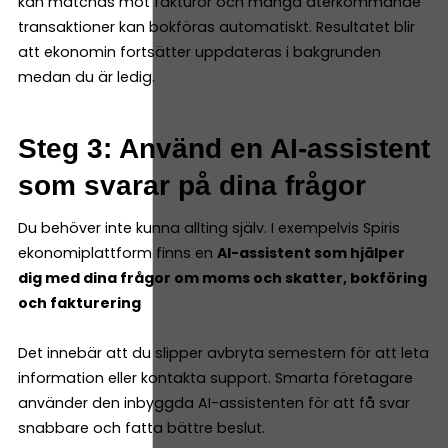
kan matchas mot fakturor och många återkommande
transaktioner kan bokföras automatiskt. Resultatet blir
att ekonomin fortsätter uppdateras i bakgrunden
medan du är ledig.
Steg 3: Använd en AI-assistent
som svarar på dina frågor
Du behöver inte kunna allting själv. I exempelvis Spiris
ekonomiplattform finns en
AI-assistent som hjälper
dig med dina frågor om moms och skatter, bokföring
och fakturering
Det innebär att du slipper avbryta semestern för att leta
information eller kontakta support. Smarta företagare
använder den inbyggda AI-assistenten för att få svar
snabbare och fatta bättre beslut.