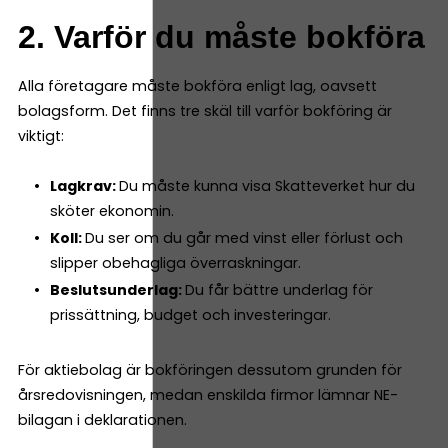
2. Varför du måste bokföra
Alla företagare måste bokföra enligt lag, oavsett
bolagsform. Det finns tre skäl till varför bokföring är
viktigt:
Lagkrav:
Du måste kunna visa Skatteverket hur du
sköter ekonomin.
Koll:
Du ser om du går med vinst eller förlust och
slipper obehagliga överraskningar.
Beslutsunderlag:
Du får bättre underlag för
prissättning, budget och investeringar.
För aktiebolag är bokföringen dessutom grunden för
årsredovisningen, medan enskilda firmor lämnar NE-
bilagan i deklarationen.