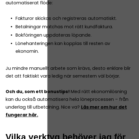
automatiserat flöde:
Fakturor skickas och registreras automatiskt.
Betalningar matchas mot rätt kundfaktura.
Bokföringen uppdateras löpande.
Lönehanteringen kan kopplas till resten av
ekonomin.
Ju mindre manuellt arbete som krävs, desto enklare blir
det att faktiskt vara ledig när semestern väl börjar.
Och du, som ett bonustips!
Med rätt ekonomilösning
kan du också automatisera hela löneprocessen – från
underlag till utbetalning. Nice va?
Läs mer om hur det
fungerar här.
Vilka verktyg behöver jag för