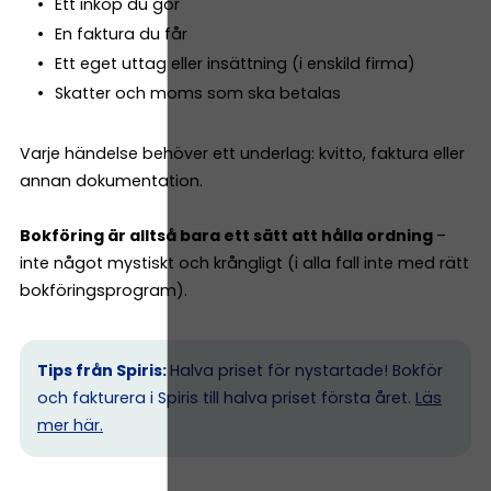
Ett inköp du gör
En faktura du får
Ett eget uttag eller insättning (i enskild firma)
Skatter och moms som ska betalas
Varje händelse behöver ett underlag: kvitto, faktura eller
annan dokumentation.
Bokföring är alltså bara ett sätt att hålla ordning
–
inte något mystiskt och krångligt (i alla fall inte med rätt
bokföringsprogram).
Tips från Spiris:
Halva priset för nystartade! Bokför
och fakturera i Spiris till halva priset första året.
Läs
mer här.