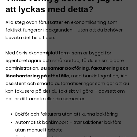
att lyckas med detta?
Alla steg ovan förutsätter en ekonomilösning som
faktiskt fungerar i bakgrunden – utan att du behöver
bevaka det hela tiden.
Med
Spiris ekonomiplattform
, som är byggd för
egenföretagare och småföretag, få du en smidigare
administration.
Du samlar bokföring, fakturering och
lönehantering på ett ställe
, med bankintegration, AI-
assistent och smarta automatiseringar som gör att du
kan fokusera på det du faktiskt vill göra – oavsett om
det är ditt arbete eller din semester.
Bokför och fakturera utan att kunna bokföring
Automatisk bankimport – transaktioner bokförs
utan manuellt arbete