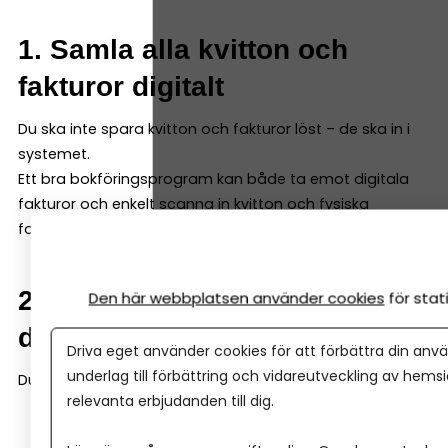
1. Samla alla kvitton och
fakturor digitalt
Du ska inte spara kvitton och fakturor löst – de ska in i
systemet.
Ett bra bokföringsprogram kan både ta emot digitala
fakturor och enkelt scanna in kvitton och fysiska
fakturor – så att du samlar allt i programmet direkt.
2. Registrera varje händelse i
Den här webbplatsen använder cookies
för sta
ditt bokföringsprogram
Driva eget använder cookies för att förbättra din anvä
underlag till förbättring och vidareutveckling av hems
Du bokför en händelse genom att ange:
relevanta erbjudanden till dig.
Vad som hänt