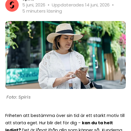
5 juni, 2026
•
Uppdaterades 14 juni, 2026
•
5 minuters läsning
Spiris
Friheten att bestämma över sin tid är ett starkt motiv till
att starta eget. Hur blir det för dig –
kan du ta helt
ledigt?
Det är långt ifrån alla som känner så…Kunderna