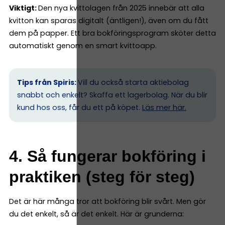
Viktigt:
Den nya kvittolagen från 2025 innebär att alla
kvitton kan sparas digitalt (äntligen!), även om du fått
dem på papper. Ett bra bokföringsprogram sköter detta
automatiskt genom en smart kvittoapp.
Tips från Spiris:
Vill du också starta aktiebolag
snabbt och enkelt? Skaffa ett lagerbolag. När du blir
kund hos oss, får du ett på köpet.
Läs mer här.
4. Så fungerar bokföring i
praktiken (steg för steg)
Det är här många tror att bokföring blir svårt. Men gör
du det enkelt, så är det enkelt. Här är grunderna: