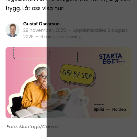
trygg. Låt oss visa hur!
Gustaf Oscarson
28 november, 2025
•
Uppdaterades 2 augusti,
2026
•
6 minuters läsning
Montage/Canva