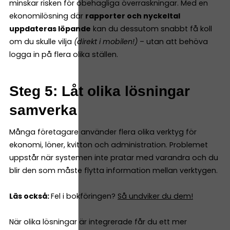
minskar risken för obehagliga överraskningar. Med en
ekonomilösning där
rapporter och nyckeltal
uppdateras löpande
kan du dessutom snabbt få koll
om du skulle vilja
(direkt i mobilen!)
– utan att behöva
logga in på flera olika ställen.
Steg 5: Låt olika lösningar
samverka
Många företagare använder flera olika verktyg för
ekonomi, löner, kvitton och administration. Problemet
uppstår när systemen inte pratar med varandra och du
blir den som måste flytta information mellan verktygen.
Läs också:
Fel i bokföringen?
Så undviker du dem!
När olika lösningar är integrerade får du ett mer