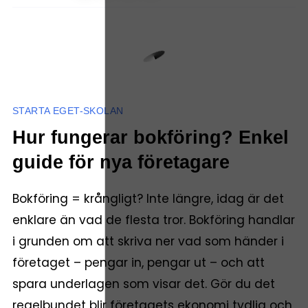
STARTA EGET-SKOLAN
Hur fungerar bokföring? Enkel
guide för nya företagare
Bokföring = krångligt? Inte längre, idag är det
enklare än vad de flesta tror. Bokföring handlar
i grunden om att skriva ner vad som händer i
företaget – pengar in, pengar ut – och att
spara underlagen som visar det. Gör du det
regelbundet blir företagets ekonomi tydlig och