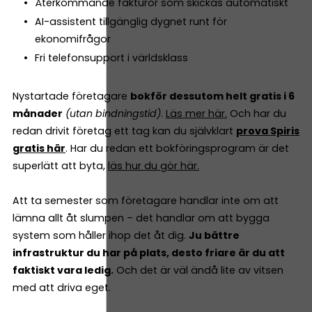
Återkommande fakturor som skickas automatiskt
AI-assistent tillgänglig dygnet runt för
ekonomifrågor
Fri telefonsupport i världsklass
Nystartade företagare
bokför dessutom helt gratis i 6
månader
(utan bindningstid)
.
Läs mer här.
Och har du
redan drivit företag ett tag kan du självklart
prova Spiris
gratis här
. Har du redan ett bokföringsprogram är det
superlätt att byta,
läs hur du gör här.
Att ta semester som företagare handlar inte om att
lämna allt åt slumpen – det handlar om att bygga
system som håller ihop det åt dig.
Ju bättre
infrastruktur du har på plats, desto friare är du att
faktiskt vara ledig.
Och det är väl ändå lite av vitsen
med att driva eget.