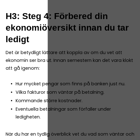
H3: Steg 4: Förbered din
ekonomiöversikt innan du tar
ledigt
Det är betydligt lättare att koppla av om du vet att
ekonomin ser bra ut. Innan semestern kan det vara klokt
att gå igenom:
Hur mycket pengar som finns på banken just nu.
Vilka fakturor som väntar på betalning.
Kommande större kostnader.
Eventuella betalningar som förfaller under
ledigheten.
När du har en tydlig överblick vet du vad som väntar och