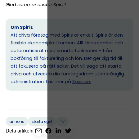
Glad sommar önskar Spiris!
Om Spiris
Att driva företag med Spiris är enkelt. Spiris är den
flexibla ekonomiplattformen. Allt finns samlat och
automatiserat med smarta funktioner – från
bokföring till fakturering och lön. Det ger dig tid till
att fokusera på rätt saker. Det vill säga att starta,
driva och utveckla din företagsdröm utan krånglig
administration. Läs mer på
Spiris.se
.
+7
annons
starta eget
Dela artikeln