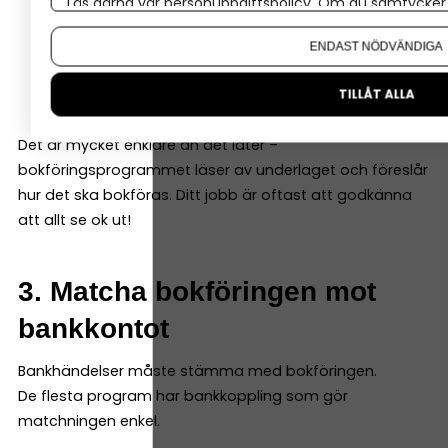
Läs gärna vår
personuppgiftspolicy
. Om du samtycker t
Belopp
Om du vill ändra ditt val i efterhand hittar du den möjl
Datum
ENDAST NÖDVÄNDIGA
Underlag
Konto (programmen hjälper dig välja rätt)
TILLÅT ALLA
Det är mycket enklare än det låter –
bokföringsprogrammet läser av underlaget och föreslår
hur det ska bokföras. Ditt jobb är oftast att godkänna
att allt se ok ut!
3. Matcha bokföringen mot
bankkontot
Bankhändelser måste stämma med bokföringen.
De flesta program har bankkoppling som gör
matchningen enkel.