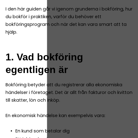
I den här guiden går vi igenom grunderna i bokföring, hur
du bokför i praktiken, varför du behöver ett
bokföringsprogram och när det kan vara smart att ta
hjälp.
1. Vad bokföring
egentligen är
Bokföring betyder att du registrerar alla ekonomiska
händelser i företaget. Det är allt från fakturor och kvitton
till skatter, lön och inköp.
En ekonomisk händelse kan exempelvis vara:
En kund som betalar dig