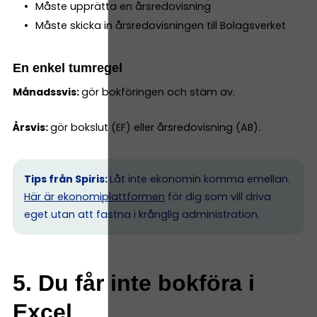
Måste upprätta en årsredovisning
Måste skicka in årsredovisningen till Bolagsverket
En enkel tumregel
Månadssvis:
gör bokföringen och stäm av.
Årsvis:
gör bokslut (EF) eller årsredovisning (AB).
Tips från Spiris:
Låt inte ekonomin komma emellan.
Här är ekonomiplattformen
för dig som vill driva
eget utan att fastna i krånglig administration.
5. Du får inte bokföra i
Excel