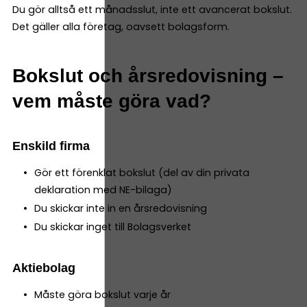
Du gör alltså ett månadsslut, inte ett avancerat bokslut.
Det gäller alla företag, oavsett bolagsform.
Bokslut och årsredovisning –
vem måste göra vad?
Enskild firma
Gör ett förenklat bokslut (del av din privata
deklaration med NE-bilaga)
Du skickar inte in en årsredovisning
Du skickar inget till Bolagsverket
Aktiebolag
Måste göra bokslut varje år