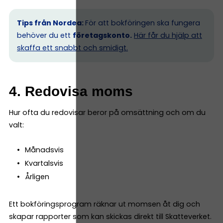
Tips från Nordea:
För att bokföringen ska fungera
behöver du ett
företagskonto.
Här får du hjälp att
skaffa ett snabbt och smidigt.
4. Redovisa moms
Hur ofta du redovisar beror på omsättning och om du
valt:
Månadsvis
Kvartalsvis
Årligen
Ett bokföringsprogram räknar ut momsen åt dig och
skapar rapporter som kan skickas direkt till Skatteverket.