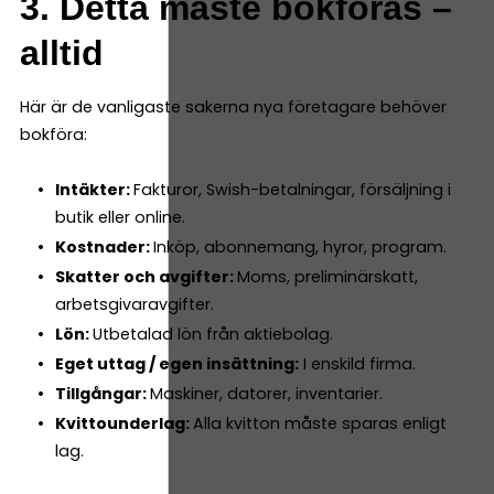
3. Detta måste bokföras –
alltid
Här är de vanligaste sakerna nya företagare behöver
bokföra:
Intäkter:
Fakturor, Swish-betalningar, försäljning i
butik eller online.
Kostnader:
Inköp, abonnemang, hyror, program.
Skatter och avgifter:
Moms, preliminärskatt,
arbetsgivaravgifter.
Lön:
Utbetalad lön från aktiebolag.
Eget uttag / egen insättning:
I enskild firma.
Tillgångar:
Maskiner, datorer, inventarier.
Kvittounderlag:
Alla kvitton måste sparas enligt
lag.