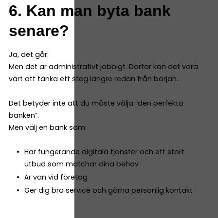
6. Kan man byta bank
senare?
Ja, det går.
Men det är administrativt jobbigt. Därför kan det vara
värt att tänka ett steg längre redan från början.
Det betyder inte att du måste välja “den perfekta
banken”.
Men välj en bank som:
Har fungerande digitala tjänster och ett stort
utbud som matchar dina behov
Är van vid företag
Ger dig bra service och gärna personlig kontakt