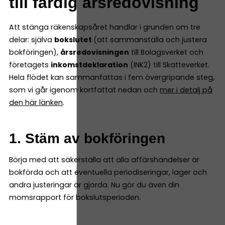
till färdig årsredovisning
Att stänga räkenskapsåret handlar i grunden om tre
delar: själva
bokslutet
(att sammanställa och justera
bokföringen),
årsredovisningen
till Bolagsverket och
företagets
inkomstdeklaration
(INK2) till Skatteverket.
Hela flödet kan sammanfattas i fem övergripande steg,
som vi går igenom kortfattat nedan och
mer i detalj på
den här länken
.
1. Stäm av bokföringen
Börja med att säkerställa att alla affärshändelser är
bokförda och att eventuella periodiseringar, lager och
andra justeringar är gjorda. Nu gör du även din
momsrapport för bokslutsperioden.