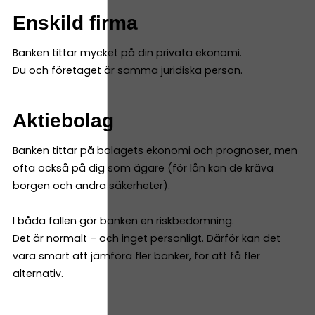
Enskild firma
Banken tittar mycket på din privata ekonomi.
Du och företaget är samma juridiska person.
Aktiebolag
Banken tittar på bolagets ekonomi och prognoser, men
ofta också på dig som ägare (för lån kan de kräva
borgen och andra säkerheter).
I båda fallen gör banken en riskbedömning.
Det är normalt – och inget personligt. Därför kan det
vara smart att jämföra fler banker, för att få fler
alternativ.