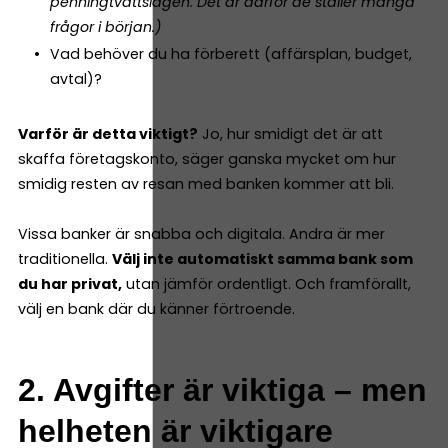
penningtvättslagen. Det är därför de ställer många
frågor i början.)
Vad behöver du ha förberett (affärsplan, budget,
avtal)?
Varför är detta viktigt?
Jo, hur smidigt det är att
skaffa företagskonto, säger ganska mycket om hur
smidig resten av resan med banken kommer att bli.
Vissa banker är snabba och digitala. Andra är mer
traditionella.
Välj inte automatiskt samma bank som
du har privat,
utan jämför ordentligt. Och framförallt,
välj en bank där du känner förtroende.
2. Avgifter är viktiga – men
helheten är viktigare