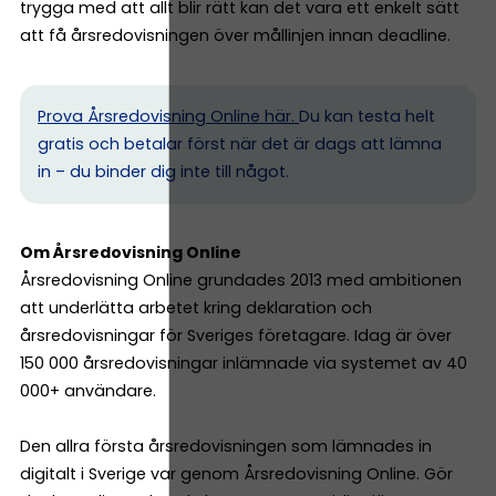
trygga med att allt blir rätt kan det vara ett enkelt sätt
att få årsredovisningen över mållinjen innan deadline.
Prova Årsredovisning Online här.
Du kan testa helt
gratis och betalar först när det är dags att lämna
in – du binder dig inte till något.
Om Årsredovisning Online
Årsredovisning Online grundades 2013 med ambitionen
att underlätta arbetet kring deklaration och
årsredovisningar för Sveriges företagare. Idag är över
150 000 årsredovisningar inlämnade via systemet av 40
000+ användare.
Den allra första årsredovisningen som lämnades in
digitalt i Sverige var genom Årsredovisning Online. Gör