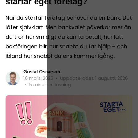
startar eget företag?
När du startar företag behöver du en bank. Det
låter självklart. Men bankvalet påverkar mer än
du tror: hur smidigt du kan ta betalt, hur lätt
bokföringen blir, hur snabbt du får hjälp – och
ibland hur snabbt du ens kommer igång.
Gustaf Oscarson
16 mars, 2026
•
Uppdaterades 1 augusti, 2026
•
5 minuters läsning