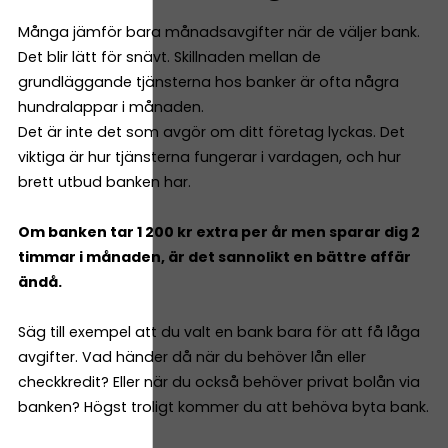
Många jämför bara månadsavgifter när de väljer bank.
Det blir lätt för snävt. Skillnaden mellan de
grundläggande tjänsterna hos banker är ofta några
hundralappar i månaden.
Det är inte det som avgör om ditt företag lyckas. Det
viktiga är hur tjänsterna fungerar i vardagen, och hur
brett utbud banken har.
Om banken tar 1 200 kr extra per år men sparar dig 2
timmar i månaden, är det sannolikt en bättre affär
ändå.
Säg till exempel att du valt en bank bara för att få låga
avgifter. Vad händer då när du behöver lån eller
checkkredit? Eller när du också behöver privat bolån via
banken? Högst troligt kommer du att behöva byta bank.