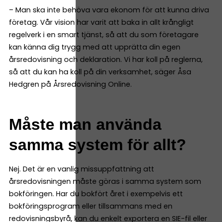
– Man ska inte behöva vara ekonom för att kunna driva
företag. Vår vision har varit att baka in allt krångligt
regelverk i en smart tjänst, så att du som företagare
kan känna dig trygg med att upprätta din egen
årsredovisning och deklaration. Vi har koll på reglerna,
så att du kan ha koll på din verksamhet, säger Åsa
Hedgren på Årsredovisning Online.
Måste man använda
samma system för allt?
Nej. Det är en vanlig missuppfattning att
årsredovisningen måste göras i samma system som
bokföringen. Har du bokfört året i exempelvis ett
bokföringsprogram eller tillsammans med en
redovisningsbyrå, kan du enkelt exportera en SIE-fil eller