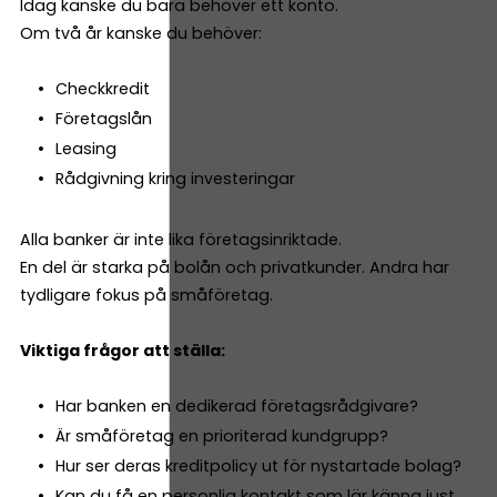
Idag kanske du bara behöver ett konto.
Om två år kanske du behöver:
Checkkredit
Företagslån
Leasing
Rådgivning kring investeringar
Alla banker är inte lika företagsinriktade.
En del är starka på bolån och privatkunder. Andra har
tydligare fokus på småföretag.
Viktiga frågor att ställa:
Har banken en dedikerad företagsrådgivare?
Är småföretag en prioriterad kundgrupp?
Hur ser deras kreditpolicy ut för nystartade bolag?
Kan du få en personlig kontakt som lär känna just