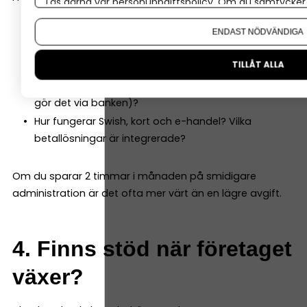
Läs gärna vår
personuppgiftspolicy
. Om du samtycker t
Om du vill ändra ditt val i efterhand hittar du den möjl
Kan jag koppla banken direkt till mitt
ENDAST NÖDVÄNDIGA
bokföringsprogram?
TILLÅT ALLA
Har de en smidig app för företagare?
Är det enkelt att attestera betalningar (om du nu
gör det via banken)?
Hur fungerar Swish, kort och e-handel? Vilka
betallösningar är integrerade?
Om du sparar 2 timmar i månaden på smidigare
administration är det ofta mer värt än en lägre avgift.
4. Finns stöd när företaget
växer?