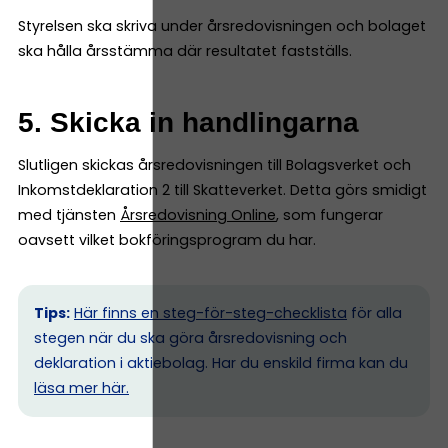
Styrelsen ska skriva under årsredovisningen och bolaget
ska hålla årsstämma där resultatet fastställs.
5. Skicka in handlingarna
Slutligen skickas årsredovisningen till Bolagsverket och
Inkomstdeklaration 2 till Skatteverket. Detta görs smidigt
med tjänsten
Årsredovisning Online
, som fungerar
oavsett vilket bokföringsprogram du har.
Tips:
Här finns en steg-för-steg-checklista
för alla
stegen när du ska göra årsredovisning och
deklaration i aktiebolag. Har du enskild firma kan du
l
äsa mer här.