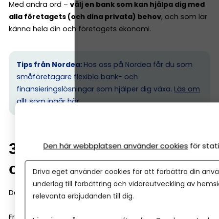
Med andra ord –
välj en bank som kan hjälpa dig med
alla företagets (och dina privata) behov
, och som lär
känna hela din och företagets ekonomi.
Tips från Nordea:
Hos oss på Nordea får du som
småföretagare flexibla bank- och
finansieringslösningar som hjälper dig växa.
Läs om
allt som ingår här.
3. Vilka digitala tjänster
Den här webbplatsen använder cookies
för sta
och integrationer finns
Driva eget använder cookies för att förbättra din anvä
underlag till förbättring och vidareutveckling av hems
Det här är underskattat.
relevanta erbjudanden till dig.
Fråga dig: