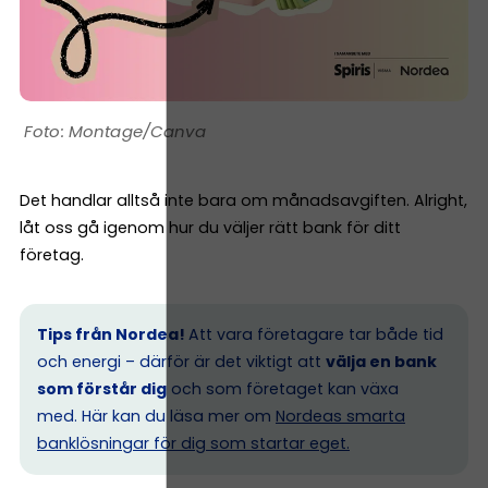
Montage/Canva
Det handlar alltså inte bara om månadsavgiften. Alright,
låt oss gå igenom hur du väljer rätt bank för ditt
företag.
Tips från Nordea!
Att vara företagare tar både tid
och energi – därför är det viktigt att
välja en bank
som förstår dig
och som företaget kan växa
med. Här kan du läsa mer om
Nordeas smarta
banklösningar för dig som startar eget.