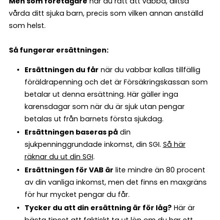
Men som företagare
har du rätt att vabba, alltså
vårda ditt sjuka barn, precis som vilken annan anställd
som helst.
Så fungerar ersättningen:
Ersättningen du får
när du vabbar kallas tillfällig
föräldrapenning och det är Försäkringskassan som
betalar ut denna ersättning. Här gäller inga
karensdagar som när du är sjuk utan pengar
betalas ut från barnets första sjukdag.
Ersättningen baseras på
din
sjukpenninggrundade inkomst, din SGI.
Så här
räknar du ut din SGI
.
Ersättningen för VAB är
lite mindre än 80 procent
av din vanliga inkomst, men det finns en maxgräns
för hur mycket pengar du får.
Tycker du att din ersättning är för låg?
Här är
bästa tipset att faktiskt ta ut lön om du har ett