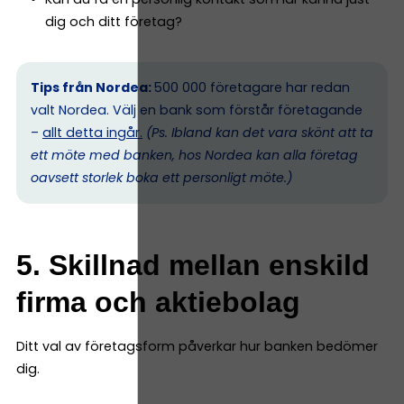
dig och ditt företag?
Tips från Nordea:
500 000 företagare har redan
valt Nordea. Välj en bank som förstår företagande
–
allt detta ingår.
(Ps. I
bland kan det vara skönt att ta
ett möte med banken, hos Nordea kan alla företag
oavsett storlek boka ett personligt möte.)
5. Skillnad mellan enskild
firma och aktiebolag
Ditt val av företagsform påverkar hur banken bedömer
dig.