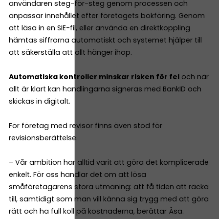
användaren steg-för-steg genom processen och
anpassar innehållet efter företagets bokföring. Genom
att läsa in en SIE-fil, eller använda en direktkoppling
hämtas siffrorna automatiskt och systemet hjälper till
att säkerställa att allt hänger ihop.
Automatiska kontroller minskar risken för fel
och när
allt är klart kan handlingarna signeras med BankID och
skickas in digitalt.
För företag med revisor finns även stöd för
revisionsberättelse.
– Vår ambition har alltid varit att göra det komplicerade
enkelt. För oss handlar det om att lösa
småföretagarens stora utmaning: att få tiden att räcka
till, samtidigt som man vill känna sig trygg med att göra
rätt och ha full koll på kostnaderna, berättar Åsa.