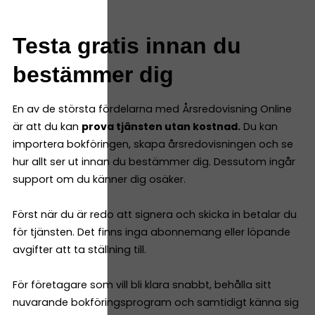
Testa gratis innan du
bestämmer dig
En av de största fördelarna med Årsredovisning Online
är att du kan
prova tjänsten utan kostnad.
Du kan
importera bokföringen, skapa årsredovisningen och se
hur allt ser ut innan du bestämmer dig. Dessutom ingår
support om du känner dig osäker.
Först när du är redo att signera och skicka in betalar du
för tjänsten. Det finns inga abonnemang eller löpande
avgifter att ta ställning till.
För företagare som vill bli klara snabbt, behålla sitt
nuvarande bokföringsprogram och samtidigt känna sig