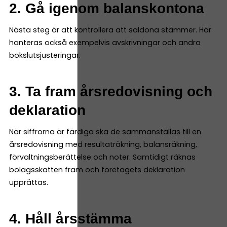
2. Gå igenom balanskontona
Nästa steg är att kontrollera att saldona stämmer. Här
hanteras också exempelvis avskrivningar och andra
bokslutsjusteringar.
3. Ta fram årsredovisning och
deklaration
När siffrorna är färdiga ska de sammanställas till en
årsredovisning med resultaträkning, balansräkning,
förvaltningsberättelse och noter. Samtidigt räknas
bolagsskatten fram och företagets deklaration
upprättas.
4. Håll årsstämma