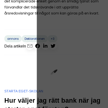
det komplicerade enkelt genom en smidig tjänst som
förvandlar det tidskrävande i att upprätta
årsredovisningar till något som kan göras på en kvart.
+3
annons
Deklarationen
Dela artikeln
STARTA EGET-SKOLAN
Hur väljer jag rätt bank när jag