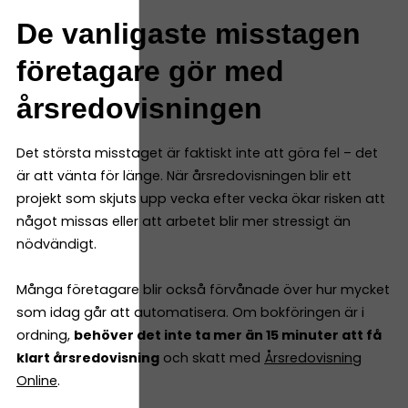
De vanligaste misstagen
företagare gör med
årsredovisningen
Det största misstaget är faktiskt inte att göra fel – det
är att vänta för länge. När årsredovisningen blir ett
projekt som skjuts upp vecka efter vecka ökar risken att
något missas eller att arbetet blir mer stressigt än
nödvändigt.
Många företagare blir också förvånade över hur mycket
som idag går att automatisera. Om bokföringen är i
ordning,
behöver det inte ta mer än 15 minuter att få
klart årsredovisning
och skatt med
Årsredovisning
Online
.