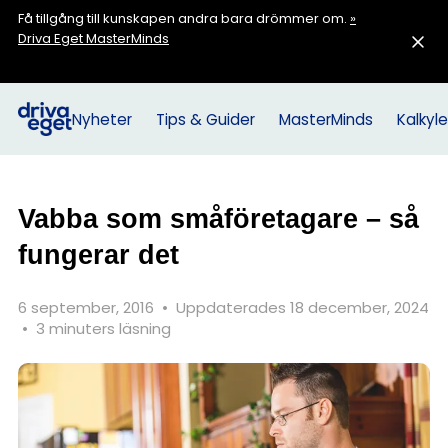
Få tillgång till kunskapen andra bara drömmer om.
»
Driva Eget MasterMinds
Nyheter
Tips & Guider
MasterMinds
Kalkyle
Vabba som småföretagare – så
fungerar det
6 september, 2016
•
Uppdaterades 18 december, 2024
•
3 minuters läsning