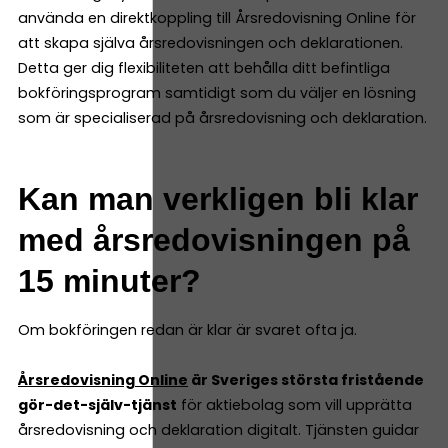
använda en direktkoppling till Årsredovisning Online för
att skapa själva årsredovisningen och deklarationen.
Detta ger dig flexibiliteten att behålla ditt befintliga
bokföringsprogram samtidigt som du väljer en lösning
som är specialiserad på årsredovisning och deklaration.
Kan man verkligen bli klar
med årsredovisningen på
15 minuter?
Om bokföringen redan är klar är svaret ofta ja.
Årsredovisning Online
är Sveriges största fristående
gör-det-själv-tjänst
för aktiebolag som vill upprätta
årsredovisning och deklaration digitalt. Tjänsten guidar