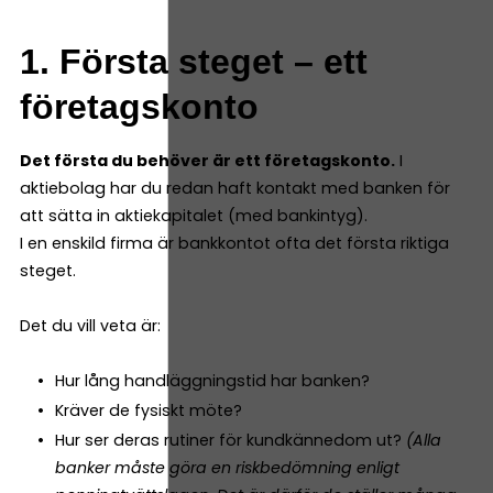
1. Första steget – ett
företagskonto
Det första du behöver är ett företagskonto.
I
aktiebolag har du redan haft kontakt med banken för
att sätta in aktiekapitalet (med bankintyg).
I en enskild firma är bankkontot ofta det första riktiga
steget.
Det du vill veta är:
Hur lång handläggningstid har banken?
Kräver de fysiskt möte?
Hur ser deras rutiner för kundkännedom ut?
(Alla
banker måste göra en riskbedömning enligt