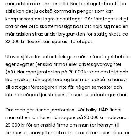
månadslön än som anställd. När företaget i framtiden
säljs kan det ju också komma in pengar som kan
kompensera det lägre löneuttaget. Går företaget riktigt
bra är det ofta skattemässigt bäst att nöja sig med en
månadslön strax under brytpunkten för statlig skatt, ca
32 000 kr. Resten kan sparas i företaget.
Utöver själva löneutbetalningen måste företaget betala
egenavgifter (enskild firma) eller arbetsgivaravgifter
(AB). När man jämför lön på 20 000 kr som anställd och
lika mycket från eget företag bör man också ta hänsyn
till att egenföretagaren inte får någon semester och
inte har någon tjänstepension som ju en löntagare har.
Om man gör denna jämförelse i vår kalkyl
HÄR
finner
man att en lön för en löntagare på 20 000 kr motsvarar
29 000 kr för en enskild firma om man tar hönsyn till
firmans egenavgifter och räknar med kompensation fär