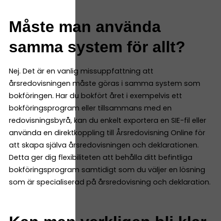
Måste man använda
samma system för allt?
Nej. Det är en vanlig missuppfattning att
årsredovisningen måste göras i samma system som
bokföringen. Har du bokfört året i exempelvis ett
bokföringsprogram eller tillsammans med en
redovisningsbyrå, kan du enkelt exportera en SIE-fil eller
använda en direktkoppling till Årsredovisning Online för
att skapa själva årsredovisningen och deklarationen.
Detta ger dig flexibiliteten att behålla ditt befintliga
bokföringsprogram samtidigt som du väljer en lösning
som är specialiserad på årsredovisning och deklaration.