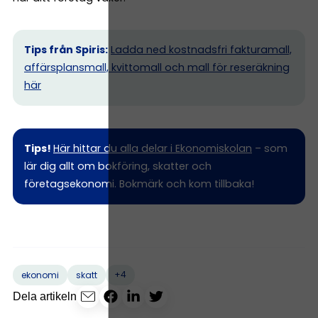
Tips från Spiris:
Ladda ned kostnadsfri fakturamall,
affärsplansmall, kvittomall och mall för reseräkning
här
Tips!
Här hittar du alla delar i Ekonomiskolan
– som
lär dig allt om bokföring, skatter och
företagsekonomi. Bokmärk och kom tillbaka!
+4
ekonomi
skatt
Dela artikeln