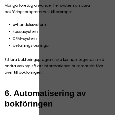
Många företag använder fler system än bara
bokföringsprogrammet, till exempel:
e-handelssystem
kassasystem
CRM-system
betalningslösningar
Ett bra bokföringsprogram ska kunna integreras med
andra verktyg så att informationen automatiskt förs
över till bokföringen.
6. Automatisering av
bokföringen