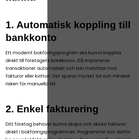
1. Automatisk koppling till
bankkonto
Ett modernt bokföringsprogram ska kunna kopplas
direkt till företagets bankkonto. Då importeras
transaktioner automatiskt och kan matchas mot
fakturor eller kvitton. Det sparar mycket tid och minskar
risken för manuella fel.
2. Enkel fakturering
Ditt företag behöver kunna skapa och skicka fakturor
direkt i bokföringsprogrammet. Programmet bör därför