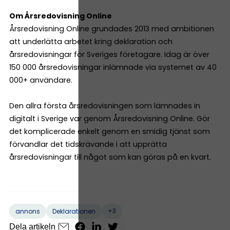
Om Årsredovisning Online
Årsredovisning Online grundades 2013 med ambitionen
att underlätta arbetet kring deklaration och
årsredovisningar för Sveriges företagare. Idag är över
150 000 årsredovisningar inlämnade via systemet av 40
000+ användare.
Den allra första årsredovisningen som lämnades in
digitalt i Sverige var genom Årsredovisning Online. Gör
det komplicerade enkelt genom en smidig tjänst som
förvandlar det tidskrävande i att upprätta
årsredovisningar till något som kan göras på en kvart.
+3
annons
Deklarationen
Dela artikeln