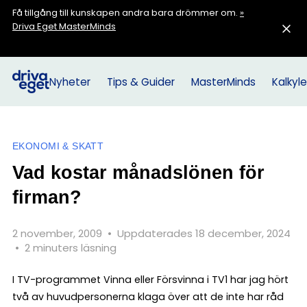
Få tillgång till kunskapen andra bara drömmer om.
»
Driva Eget MasterMinds
Nyheter
Tips & Guider
MasterMinds
Kalkyle
EKONOMI & SKATT
Vad kostar månadslönen för
firman?
2 november, 2009
•
Uppdaterades 18 december, 2024
•
2 minuters läsning
I TV-programmet Vinna eller Försvinna i TV1 har jag hört
två av huvudpersonerna klaga över att de inte har råd