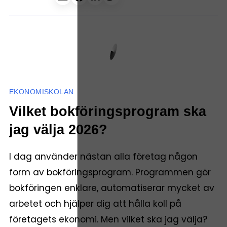
EKONOMISKOLAN
Vilket bokföringsprogram ska
jag välja 2026?
I dag använder nästan alla företag någon
form av bokföringsprogram. Programmen gör
bokföringen enklare, automatiserar mycket av
arbetet och hjälper dig att hålla koll på
företagets ekonomi. Men vilket ska jag välja?