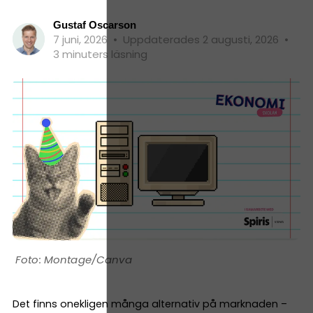
Gustaf Oscarson
7 juni, 2026
•
Uppdaterades 2 augusti, 2026
•
3 minuters läsning
Montage/Canva
Det finns onekligen många alternativ på marknaden –