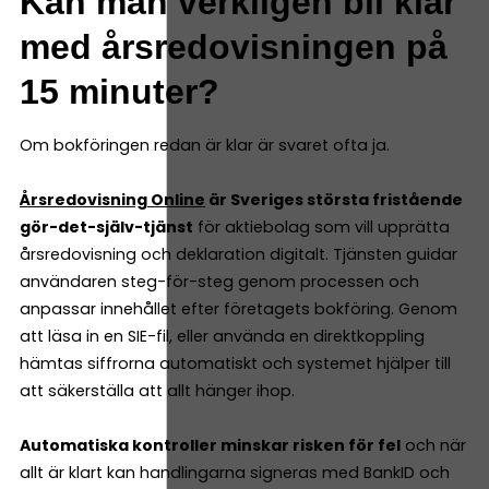
Kan man verkligen bli klar
med årsredovisningen på
15 minuter?
Om bokföringen redan är klar är svaret ofta ja.
Årsredovisning Online
är Sveriges största fristående
gör-det-själv-tjänst
för aktiebolag som vill upprätta
årsredovisning och deklaration digitalt. Tjänsten guidar
användaren steg-för-steg genom processen och
anpassar innehållet efter företagets bokföring. Genom
att läsa in en SIE-fil, eller använda en direktkoppling
hämtas siffrorna automatiskt och systemet hjälper till
att säkerställa att allt hänger ihop.
Automatiska kontroller minskar risken för fel
och när
allt är klart kan handlingarna signeras med BankID och