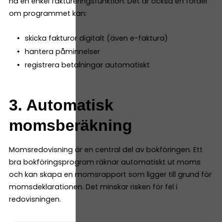
ha en enkel faktureringsfunktion. Det är också en fördel
om programmet kan:
skicka fakturor digitalt (även e-faktura)
hantera påminnelser
registrera betalningar automatiskt
3. Automatisk
momsberäkning
Momsredovisning är en central del av bokföringen. Ett
bra bokföringsprogram räknar automatiskt ut moms
och kan skapa en momsrapport som ligger till grund för
momsdeklarationen. Det minskar risken för fel i
redovisningen.