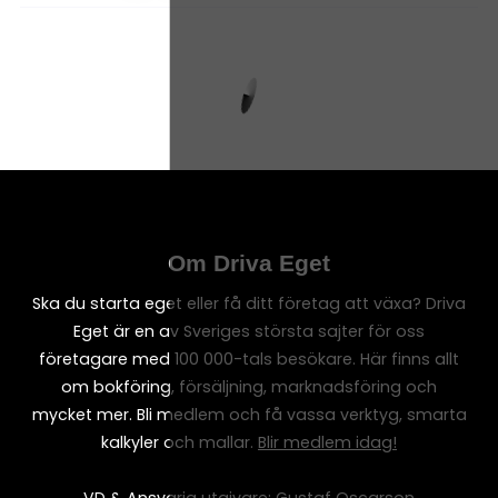
Om Driva Eget
Ska du starta eget eller få ditt företag att växa? Driva
Eget är en av Sveriges största sajter för oss
företagare med 100 000-tals besökare. Här finns allt
om bokföring, försäljning, marknadsföring och
mycket mer. Bli medlem och få vassa verktyg, smarta
kalkyler och mallar.
Blir medlem idag!
VD & Ansvarig utgivare: Gustaf Oscarson