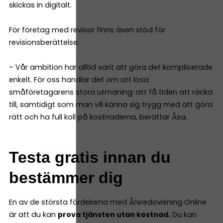
skickas in digitalt.
För företag med revisor finns även stöd för
revisionsberättelse.
– Vår ambition har alltid varit att göra det komplicerade
enkelt. För oss handlar det om att lösa
småföretagarens stora utmaning: att få tiden att räcka
till, samtidigt som man vill känna sig trygg med att göra
rätt och ha full koll på kostnaderna, berättar Åsa.
Testa gratis innan du
bestämmer dig
En av de största fördelarna med Årsredovisning Online
är att du kan
prova tjänsten utan kostnad.
Du kan