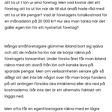
att ta ut t lön ur sina företag. Men vad kostar det ett
företag att ta ut lön när de till slut ändå hade råd med
att ta ut lite pengar? Vad är företagets totalkostnad för
en månadslön på 20 000 kr? Hur ska man tänka när det
gäller egen lön för ett nystartat företag?
Många småföretagare glömmer ibland bort sig själva
och att de måste ha lön när de börjar räkna på
företagets lönsamhet. Under första året får man ibland
räkna med att avstå från lön och kanske leva på
sparade pengar. Men om verksamheten senare går så
dåligt att det inte blir något över får man börja fundera
på att antingen försöka öka intäkterna eller dra ned på
kostnaderna. Går inte det är ett alternativ faktiskt att
lägga ned.
Men ofta får en egenföretagare räkna med en lägre