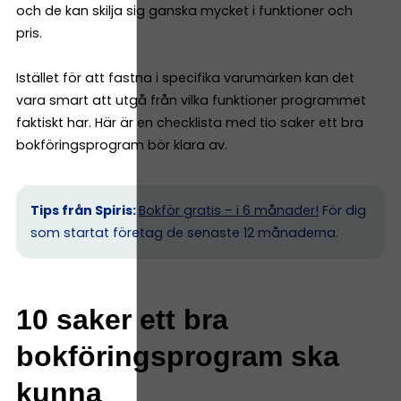
och de kan skilja sig ganska mycket i funktioner och
pris.
Istället för att fastna i specifika varumärken kan det
vara smart att utgå från vilka funktioner programmet
faktiskt har. Här är en checklista med tio saker ett bra
bokföringsprogram bör klara av.
Tips från Spiris:
Bokför gratis – i 6 månader!
För dig
som startat företag de senaste 12 månaderna.
10 saker ett bra
bokföringsprogram ska
kunna