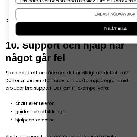
Läs gärna vår
personuppgiftspolicy
. Om du samtycker t
fler användare
Om du vill ändra ditt val i efterhand hittar du den möjl
ENDAST NÖDVÄNDIGA
Då slipper du byta system när företaget utvecklas.
TILLÅT ALLA
10. Support och hjälp när
något går fel
Ekonomi är ett område där det är viktigt att det blir rätt.
Därför är det en stor fördel om bokföringsprogrammet
erbjuder bra support. Det kan till exempel vara:
chatt eller telefon
guider och utbildningar
hjälpcenter online
När frågor uppstår är det skönt att kunna få hjälp