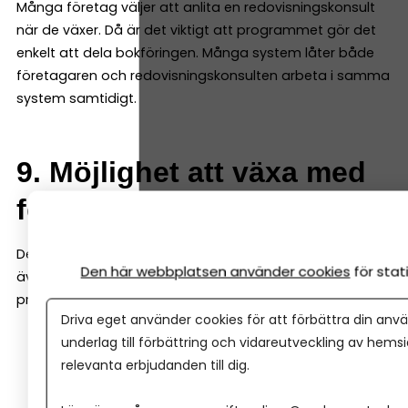
Många företag väljer att anlita en redovisningskonsult
när de växer. Då är det viktigt att programmet gör det
enkelt att dela bokföringen. Många system låter både
företagaren och redovisningskonsulten arbeta i samma
system samtidigt.
9. Möjlighet att växa med
företaget
Det bokföringsprogram du väljer i början bör fungera
Den här webbplatsen använder cookies
för sta
även när företaget växer. Det är därför bra om
programmet även kan hantera saker som:
Driva eget använder cookies för att förbättra din anvä
underlag till förbättring och vidareutveckling av hems
löner
relevanta erbjudanden till dig.
projektredovisning
lager