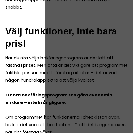
snabbt.
Välj funktioner, inte bara
pris!
När du ska välja bokföringsprogram är det lätt att
fastna i priset. Men ofta är det viktigare att programmet
faktiskt passar hur ditt företag arbetar – det är värt
någon hundralapp extra att välja kvalitet.
Ett bra bokföringsprogram ska göra ekonomin
enklare – inte krångligare.
Om programmet har funktionerna i checklistan ovan,
brukar det vara ett bra tecken på att det fungerar även
när ditt företag växer.