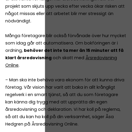
projekt som skjuts upp vecka efter vecka ökar risken att
något missas eller att arbetet blir mer stressigt än
nödvändigt.
Många företagare blir också förvånade över hur mycket
som idag går att automatisera. Om bokföringen är i
ordning,
behöver det inte ta mer än 15 minuter att få
klart årsredovisning
och skatt med
Årsredovisning
Online
.
– Man ska inte behöva vara ekonom för att kunna driva
företag. Vår vision har varit att baka in allt krångligt
regelverk i en smart tjänst, så att du som företagare
kan känna dig trygg med att upprätta din egen
årsredovisning och deklaration. Vi har koll på reglerna,
så att du kan ha koll på din verksamhet, säger Åsa
Hedgren på Årsredovisning Online.