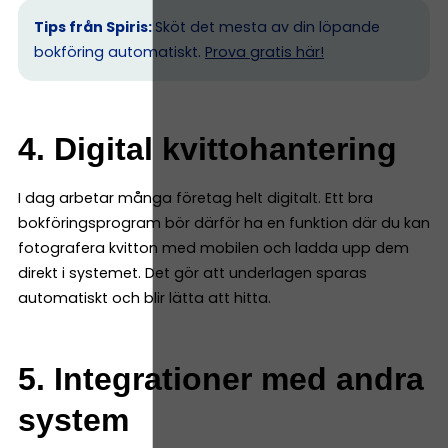
Tips från Spiris:
Sköt det mesta av din löpande
bokföring automatiskt.
Prova gratis här!
4. Digital kvittohantering
I dag arbetar många företag helt digitalt. Ett bra
bokföringsprogram bör därför ha en funktion där du kan
fotografera kvitton med mobilen och ladda upp dem
direkt i systemet. Det gör att underlagen sparas
automatiskt och blir lätta att hitta.
5. Integrationer med andra
system