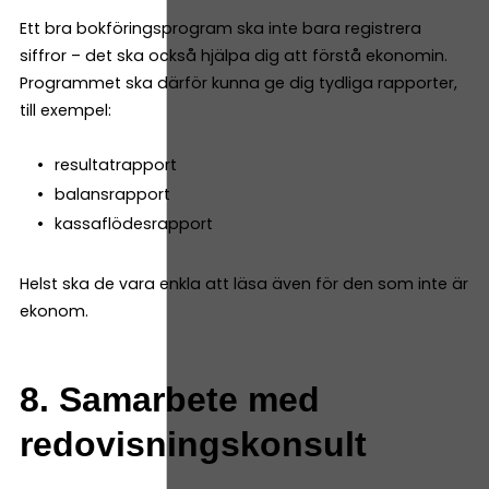
Ett bra bokföringsprogram ska inte bara registrera
siffror – det ska också hjälpa dig att förstå ekonomin.
Programmet ska därför kunna ge dig tydliga rapporter,
till exempel:
resultatrapport
balansrapport
kassaflödesrapport
Helst ska de vara enkla att läsa även för den som inte är
ekonom.
8. Samarbete med
redovisningskonsult