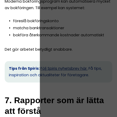
Moderna bokföringsprogram kan automatisera mycket
av bokföringen. Till exempel kan systemet:
föreslå bokföringskonto
matcha banktransaktioner
bokföra återkommande kostnader automatiskt
Det gör arbetet betydligt snabbare.
Tips från Spiris:
Följ Spiris nyhetsbrev här.
Få tips,
inspiration och aktualiteter för företagare.
7. Rapporter som är lätta
att förstå