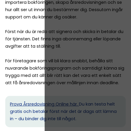
importera bokföringen, skapa årsredovisningen och se
hur allt ser ut innan du bestämmer dig. Dessutom ingår
support om du känner dig osäker.
Först när du är redo att signera och skicka in betalar du
för tjänsten. Det finns inga abonnemang eller löpande
avgifter att ta ställning till.
För företagare som vill bli klara snabbt, behålla sitt
nuvarande bokföringsprogram och samtidigt känna sig
trygga med att allt blir rätt kan det vara ett enkelt sätt
att få årsredovisningen över mållinjen innan deadline.
Prova Årsredovisning Online här.
Du kan testa helt
gratis och betalar först när det är dags att lämna
in – du binder dig inte till något.