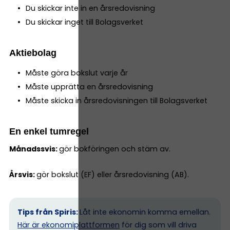
Du skickar inte in en årsredovisning
Du skickar inget till Bolagsverket
Aktiebolag
Måste göra bokslut varje år
Måste upprätta en årsredovisning
Måste skicka in årsredovisningen till Bolagsverket
En enkel tumregel
Månadssvis:
gör bokföringen och stäm av.
Årsvis:
gör bokslut (EF) eller årsredovisning (AB).
Tips från Spiris:
Låt inte ekonomin komma emellan.
Här är ekonomiplattformen
för dig som vill driva