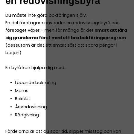
en redovisningsbyrå
Du måste inte göra bokföringen själv.
En del företagare använder en redovisningsbyrå när
företaget växer – men för många är det
smart att lära
sig grunderna först med ett bra bokföringsprogram
(dessutom är det ett smart sätt att spara pengar i
början)
En byrå kan hjälpa dig med:
Löpande bokföring
Moms
Bokslut
Årsredovisning
Rådgivning
Fördelarna är att du spar tid, slipper misstag och kan