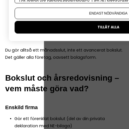
Läs gärna vår
personuppgiftspolicy
. Om du samtycker t
Om du vill ändra ditt val i efterhand hittar du den möjl
Bokfört alla händelser för månaden
ENDAST NÖDVÄNDIGA
Matchat bankkontot
Säkrat att alla kvitton finns digitalt
TILLÅT ALLA
Kontrollerat att momsen stämmer
Du gör alltså ett månadsslut, inte ett avancerat bokslut.
Det gäller alla företag, oavsett bolagsform.
Bokslut och årsredovisning –
vem måste göra vad?
Enskild firma
Gör ett förenklat bokslut (del av din privata
deklaration med NE-bilaga)