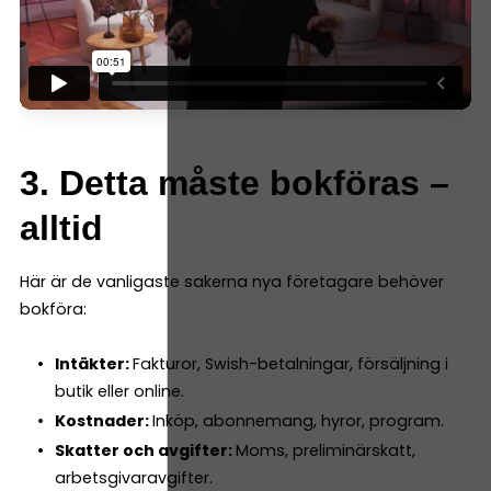
3. Detta måste bokföras –
alltid
Här är de vanligaste sakerna nya företagare behöver
bokföra:
Intäkter:
Fakturor, Swish-betalningar, försäljning i
butik eller online.
Kostnader:
Inköp, abonnemang, hyror, program.
Skatter och avgifter:
Moms, preliminärskatt,
arbetsgivaravgifter.