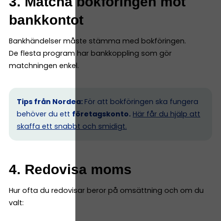
3. Matcha bokföringen mot
bankkontot
Bankhändelser måste stämma med bokföringen.
De flesta program har bankkoppling som gör
matchningen enkel.
Tips från Nordea:
För att bokföringen ska fungera
behöver du ett
företagskonto.
Här får du hjälp att
skaffa ett snabbt och smidigt.
4. Redovisa moms
Hur ofta du redovisar beror på omsättning och om du
valt: