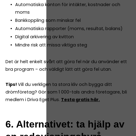
Automatiska konton för intäkter, kostnader och
moms
Bankkoppling som minskar fel
Automatiska rapporter (moms, resultat, balans)
Digital arkivering av kvitton
Mindre risk att missa viktiga steg
Det är helt enkelt svårt att göra fel när du använder ett
bra program – och väldigt lätt att göra fel utan.
Tips!
Vill du verkligen ta stora kliv och bygga ditt
drömföretag? Gör som 1 000-tals andra företagare, bli
medlem i Driva Eget Plus.
Testa gratis här.
6. Alternativet: ta hjälp av