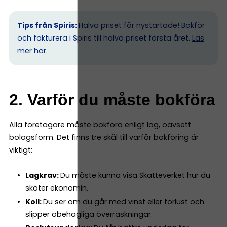
Tips från Spiris:
Halva priset för nystartade! Bokför
och fakturera i Spiris till halva priset första året.
Läs
mer här.
2. Varför du måste bokföra
Alla företagare måste bokföra enligt lag, oavsett
bolagsform. Det finns tre skäl till varför bokföring är
viktigt:
Lagkrav:
Du måste kunna visa Skatteverket hur du
sköter ekonomin.
Koll:
Du ser om du går med vinst eller förlust och
slipper obehagliga överraskningar.