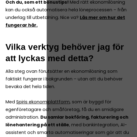
Och du, som ett bonustips!
Med rätt ekonomilösning
kan du också automatisera hela löneprocessen – från
underlag till utbetalning. Nice va?
Läs mer om hur det
fungerar här.
Vilka verktyg behöver jag för
att lyckas med detta?
Alla steg ovan förutsätter en ekonomilösning som
faktiskt fungerar i bakgrunden – utan att du behöver
bevaka det hela tiden.
Med
Spiris ekonomiplattform
, som är byggd för
egenföretagare och småföretag, få du en smidigare
administration.
Du samlar bokföring, fakturering och
lönehantering på ett ställe
, med bankintegration, AI-
assistent och smarta automatiseringar som gör att du