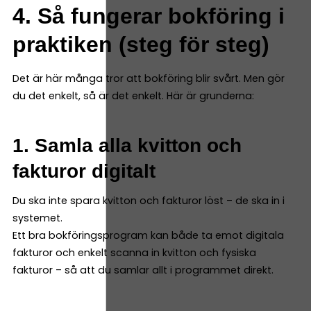
4. Så fungerar bokföring i
praktiken (steg för steg)
Det är här många tror att bokföring blir svårt. Men gör
du det enkelt, så är det enkelt. Här är grunderna:
1. Samla alla kvitton och
fakturor digitalt
Du ska inte spara kvitton och fakturor löst – de ska in i
systemet.
Ett bra bokföringsprogram kan både ta emot digitala
fakturor och enkelt scanna in kvitton och fysiska
fakturor – så att du samlar allt i programmet direkt.