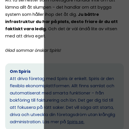
lämna allt åt slumpen – det handlar om att bygga
system som håller ihop det åt dig.
Ju bättre
infrastruktur du har på plats, desto friare är du att
faktiskt vara ledig.
Och det är väl ändå lite av vitsen
med att driva eget.
Glad sommar önskar Spiris!
Om Spiris
Att driva företag med Spiris är enkelt. Spiris är den
flexibla ekonomiplattformen. Allt finns samlat och
automatiserat med smarta funktioner – från
bokföring till fakturering och lön. Det ger dig tid till
att fokusera på rätt saker. Det vill säga att starta,
driva och utveckla din företagsdröm utan krånglig
administration. Läs mer på
Spiris.se
.