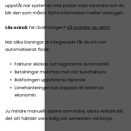
uppstår när systemen inte pratar med varandra och du
blir den som måste flytta information mellan verktygen.
Läs också:
Fel i bokföringen?
Så undviker du dem!
När olika lösningar är integrerade får du ett mer
automatiserat flöde:
Fakturor skickas och registreras automatiskt.
Betalningar matchas mot rätt kundfaktura.
Bokföringen uppdateras löpande.
Lönehanteringen kan kopplas till resten av
ekonomin.
Ju mindre manuellt arbete som krävs, desto enklare blir
det att faktiskt vara ledig när semestern väl börjar.