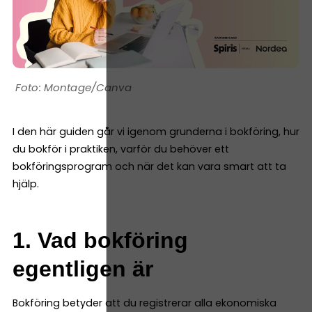
Montage/Canva
I den här guiden går vi igenom grunderna i bokföring, hur
du bokför i praktiken, varför du behöver ett
bokföringsprogram och när det kan vara smart att ta
hjälp.
1. Vad bokföring
egentligen är
Bokföring betyder att du registrerar alla ekonomiska