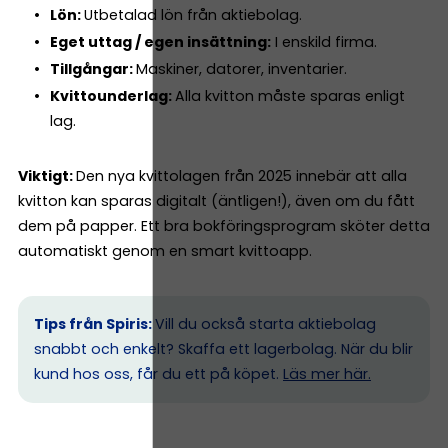
Lön:
Utbetalad lön från aktiebolag.
Eget uttag / egen insättning:
I enskild firma.
Tillgångar:
Maskiner, datorer, inventarier.
Kvittounderlag:
Alla kvitton måste sparas enligt
lag.
Viktigt:
Den nya kvittolagen från 2025 innebär att alla
kvitton kan sparas digitalt (äntligen!), även om du fått
dem på papper. Ett bra bokföringsprogram sköter detta
automatiskt genom en smart kvittoapp.
Tips från Spiris:
Vill du också starta aktiebolag
snabbt och enkelt? Skaffa ett lagerbolag. När du blir
kund hos oss, får du ett på köpet.
Läs mer här.