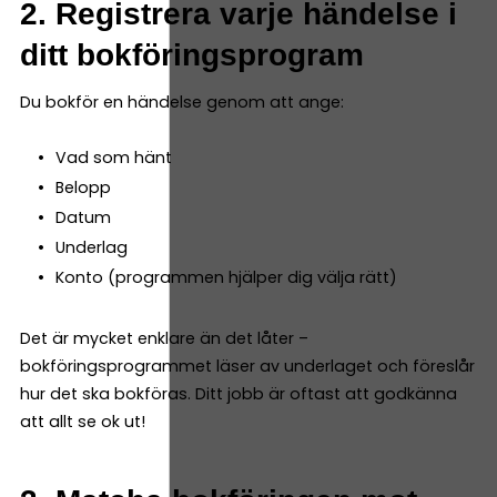
2. Registrera varje händelse i
ditt bokföringsprogram
Du bokför en händelse genom att ange:
Vad som hänt
Belopp
Datum
Underlag
Konto (programmen hjälper dig välja rätt)
Det är mycket enklare än det låter –
bokföringsprogrammet läser av underlaget och föreslår
hur det ska bokföras. Ditt jobb är oftast att godkänna
att allt se ok ut!