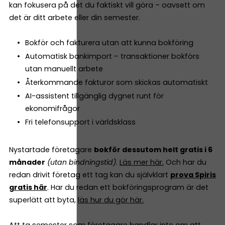
kan fokusera på det du faktiskt vill göra – oavsett om
det är ditt arbete eller din semester.
Bokför och fakturera utan att kunna bokföring
Automatisk bankimport – transaktioner bokförs
utan manuellt arbete
Återkommande fakturor som skickas automatiskt
AI-assistent tillgänglig dygnet runt för
ekonomifrågor
Fri telefonsupport i världsklass
Nystartade företagare
bokför dessutom helt gratis i 6
månader
(utan bindningstid)
.
Läs mer här.
Och har du
redan drivit företag ett tag kan du självklart
prova Spiris
gratis här
. Har du redan ett bokföringsprogram är det
superlätt att byta,
läs hur du gör här.
Att ta semester som företagare handlar inte om att