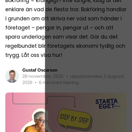
Bokföring = krångligt? Inte längre, idag är det
enklare än vad de flesta tror. Bokföring handlar
i grunden om att skriva ner vad som händer i
företaget – pengar in, pengar ut – och att
spara underlagen som visar det. Gör du det
regelbundet blir företagets ekonomi tydlig och
trygg. Låt oss visa hur!
Gustaf Oscarson
28 november, 2025
•
Uppdaterades 2 augusti,
2026
•
6 minuters läsning