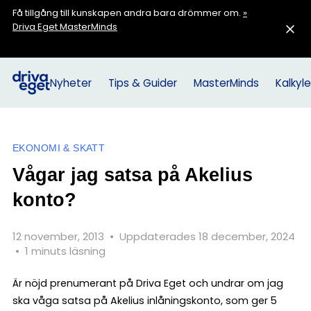
Få tillgång till kunskapen andra bara drömmer om.
»
Driva Eget MasterMinds
Nyheter
Tips & Guider
MasterMinds
Kalkyle
EKONOMI & SKATT
Vågar jag satsa på Akelius
konto?
12 november, 2013
•
Uppdaterades 18 december, 2024
•
1 minuts läsning
Är nöjd prenumerant på Driva Eget och undrar om jag
ska våga satsa på Akelius inlåningskonto, som ger 5