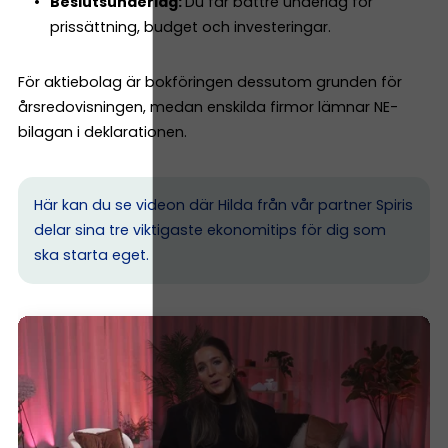
Beslutsunderlag:
Du får bättre underlag för
prissättning, budget och investeringar.
För aktiebolag är bokföringen dessutom grunden för
årsredovisningen, medan enskilda firmor lämnar NE-
bilagan i deklarationen.
Här kan du se videon där Hilda från vår partner Spiris
delar sina tre viktigaste ekonomitips för dig som
ska starta eget.