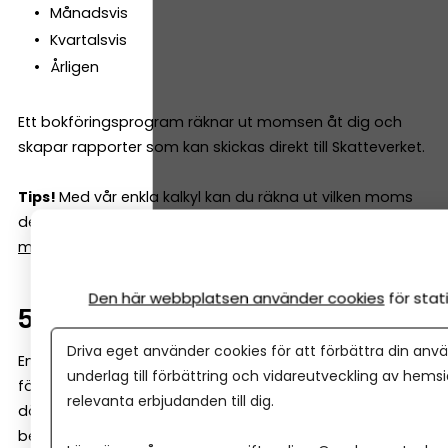
Månadsvis
Kvartalsvis
Årligen
Ett bokföringsprogram räknar ut momsen åt dig och
skapar rapporter som kan skickas direkt till Skatteverket.
Tips!
Med vår enkla kalkyl kan du räkna ut vilken moms
det blir – både framlänges och baklänges.
Se vår
momskalkyl här.
Den här webbplatsen använder cookies
för sta
5. Avsluta perioden
Driva eget använder cookies för att förbättra din anvä
En “period” i bokföringen är ofta en månad (många
underlag till förbättring och vidareutveckling av hems
företag redovisar moms varje månad eller kvartal, och
relevanta erbjudanden till dig.
då 'stänger man' den perioden) Att avsluta perioden
betyder i praktiken att du: