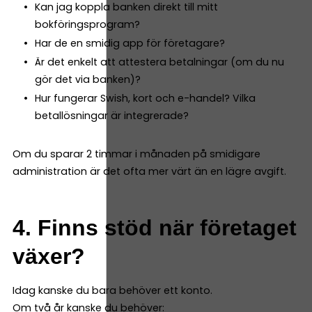
Kan jag koppla banken direkt till mitt
bokföringsprogram?
Har de en smidig app för företagare?
Är det enkelt att attestera betalningar (om du nu
gör det via banken)?
Hur fungerar Swish, kort och e-handel? Vilka
betallösningar är integrerade?
Om du sparar 2 timmar i månaden på smidigare
administration är det ofta mer värt än en lägre avgift.
4. Finns stöd när företaget
växer?
Idag kanske du bara behöver ett konto.
Om två år kanske du behöver: