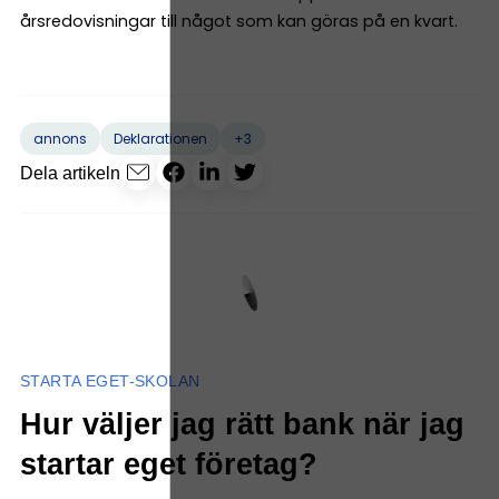
årsredovisningar till något som kan göras på en kvart.
+3
annons
Deklarationen
Dela artikeln
STARTA EGET-SKOLAN
Hur väljer jag rätt bank när jag
startar eget företag?