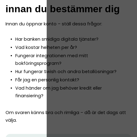
innan du bestämmer dig
Innan du öppnar konto – ställ dessa frågor:
Har banken smidiga digitala tjänster?
Vad kostar helheten per år?
Fungerar integrationen med mitt
bokföringsprogram?
Hur fungerar Swish och andra betallösningar?
Får jag en personlig kontakt?
Vad händer om jag behöver kredit eller
finansiering?
Om svaren känns bra och rimliga – då är det dags att
välja.