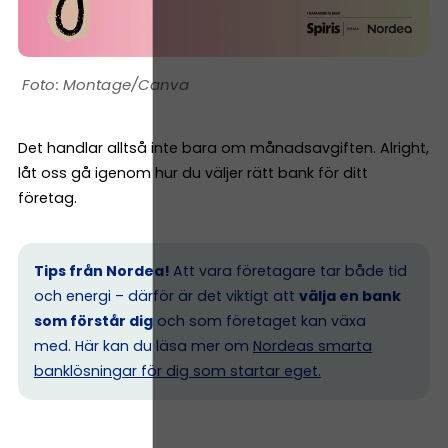
Montage/Canva
Det handlar alltså inte bara om månadsavgiften. Alright,
låt oss gå igenom hur du väljer rätt bank för ditt
företag.
Tips från Nordea!
Att vara företagare tar både tid
och energi – därför är det viktigt att
välja en bank
som förstår dig
och som företaget kan växa
med. Här kan du läsa mer om
Nordeas smarta
banklösningar för dig som startar eget.