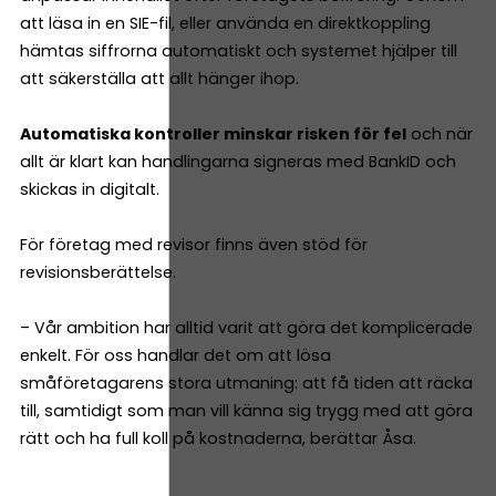
att läsa in en SIE-fil, eller använda en direktkoppling
hämtas siffrorna automatiskt och systemet hjälper till
att säkerställa att allt hänger ihop.
Automatiska kontroller minskar risken för fel
och när
allt är klart kan handlingarna signeras med BankID och
skickas in digitalt.
För företag med revisor finns även stöd för
revisionsberättelse.
– Vår ambition har alltid varit att göra det komplicerade
enkelt. För oss handlar det om att lösa
småföretagarens stora utmaning: att få tiden att räcka
till, samtidigt som man vill känna sig trygg med att göra
rätt och ha full koll på kostnaderna, berättar Åsa.