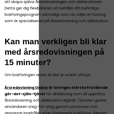
att skapa själva årsredovisningen och deklarationen.
Detta ger dig flexibiliteten att behålla ditt befintliga
bokföringsprogram samtidigt som du väljer en lösning
som är specialiserad på årsredovisning och deklaration.
Kan man verkligen bli klar
med årsredovisningen på
15 minuter?
Om bokföringen redan är klar är svaret ofta ja.
Årsredovisning Online
är Sveriges största fristående
gör-det-själv-tjänst
för aktiebolag som vill upprätta
årsredovisning och deklaration digitalt. Tjänsten guidar
användaren steg-för-steg genom processen och
anpassar innehållet efter företagets bokföring. Genom