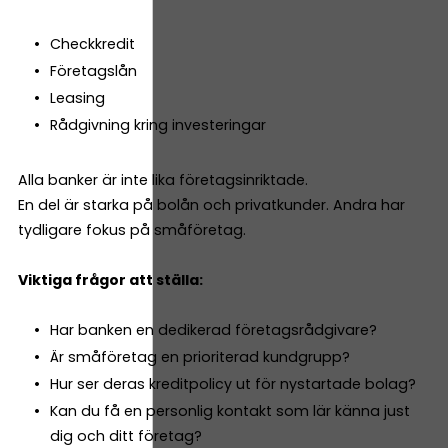
Checkkredit
Företagslån
Leasing
Rådgivning kring investeringar
Alla banker är inte lika företagsinriktade.
En del är starka på bolån och privatkunder. Andra har
tydligare fokus på småföretag.
Viktiga frågor att ställa:
Har banken en dedikerad företagsrådgivare?
Är småföretag en prioriterad kundgrupp?
Hur ser deras kreditpolicy ut för nystartade bolag?
Kan du få en personlig kontakt som lär känna just
dig och ditt företag?