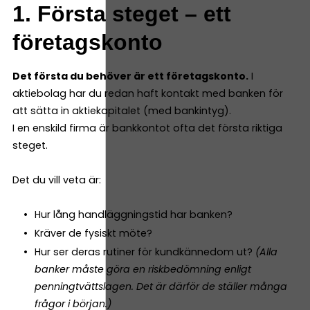
1. Första steget – ett
företagskonto
Det första du behöver är ett företagskonto.
I
aktiebolag har du redan haft kontakt med banken för
att sätta in aktiekapitalet (med bankintyg).
I en enskild firma är bankkontot ofta det första riktiga
steget.
Det du vill veta är:
Hur lång handläggningstid har banken?
Kräver de fysiskt möte?
Hur ser deras rutiner för kundkännedom ut?
(Alla
banker måste göra en riskbedömning enligt
penningtvättslagen. Det är därför de ställer många
frågor i början.)