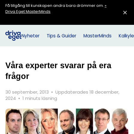
Få tillgång till kunskapen andra bara drömmer om.
»
Driva Eget MasterMinds
Nyheter
Tips & Guider
MasterMinds
Kalkyle
Våra experter svarar på era
frågor
30 september, 2013
•
Uppdaterades 18 december,
2024
•
1 minuts läsning