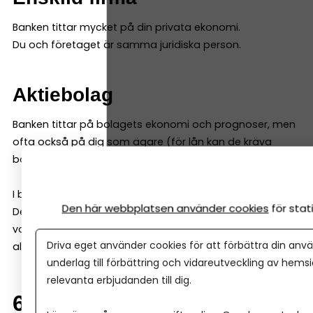
Banken tittar mycket på din privata ekonomi.
Du och företaget är samma juridiska person.
Aktiebolag
Banken tittar på bolagets ekonomi och prognoser, men
ofta också på dig som ägare (för lån kan de kräva
borgen och andra säkerheter).
I båda fallen gör banken en riskbedömning.
Den här webbplatsen använder cookies
för sta
Det är normalt – och inget personligt. Därför kan det
vara smart att jämföra fler banker, för att få fler
Driva eget använder cookies för att förbättra din anvä
alternativ.
underlag till förbättring och vidareutveckling av hems
relevanta erbjudanden till dig.
6. Kan man byta bank