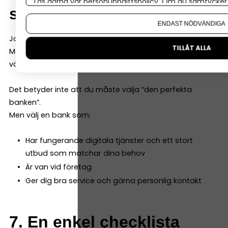
Läs gärna vår
personuppgiftspolicy
. Om du samtycker t
senare?
Om du vill ändra ditt val i efterhand hittar du den möjl
ENDAST NÖDVÄNDIGA
Ja, det går.
TILLÅT ALLA
Men det är administrativt jobbigt. Därför kan det vara
värt att tänka ett steg längre redan från början.
Det betyder inte att du måste välja “den perfekta
banken”.
Men välj en bank som:
Har fungerande digitala tjänster och ett stort
utbud som matchar dina behov
Är van vid företag
Ger dig bra service och gärna personlig kontakt
7. En enkel checklista