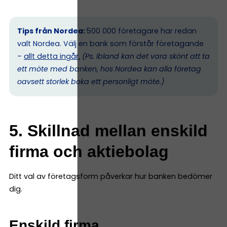
Tips från Nordea:
500 000 företagare har redan
valt Nordea. Välj en bank som förstår företagande
–
allt detta ingår.
(Ps. I
bland kan det vara skönt att ta
ett möte med banken, hos Nordea kan alla företag
oavsett storlek boka ett personligt möte.)
5. Skillnad mellan enskild
firma och aktiebolag
Ditt val av företagsform påverkar hur banken bedömer
dig.
Enskild firma