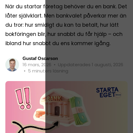
När du startar företag behöver du en bank. Det
låter självklart. Men bankvalet påverkar mer än
du tror: hur smidigt du kan ta betalt, hur lätt
bokföringen blir, hur snabbt du får hjälp – och
ibland hur snabbt du ens kommer igång.
Gustaf Oscarson
16 mars, 2026
•
Uppdaterades 1 augusti, 2026
•
5 minuters läsning