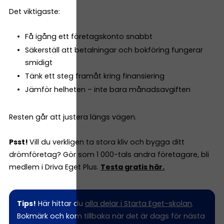
Det viktigaste:
Få igång ett företagskonto snabbt
Säkerställ att betalningar och bokföring fungerar
smidigt
Tänk ett steg framåt kring finansiering
Jämför helheten – inte bara månadsavgiften
Resten går att justera längs vägen.
Psst!
Vill du verkligen ta stora kliv och bygga ditt
drömföretag? Gör som 1 000-tals andra företagare, bli
medlem i Driva Eget Plus.
Testa gratis här.
Tips!
Här hittar du
alla delar i Starta Eget-skolan
.
Bokmärk och kom tillbaka när det är dags för nästa