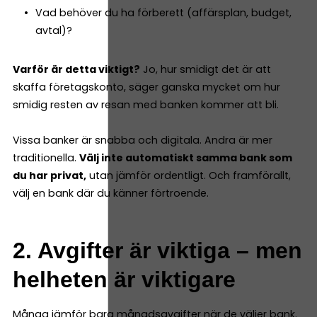
Vad behöver du ha förberett (affärsplan, budget,
avtal)?
Varför är detta viktigt?
Jo, hur smidigt det är att
skaffa företagskonto, säger ganska mycket om hur
smidig resten av resan med banken kommer att bli.
Vissa banker är snabba och digitala. Andra är mer
traditionella.
Välj inte automatiskt samma bank som
du har privat,
utan jämför ordentligt. Och framförallt,
välj en bank där du känner förtroende.
2. Avgifter är viktiga – men
helheten är viktigare
Många jämför bara månadsavgifter när de väljer bank.