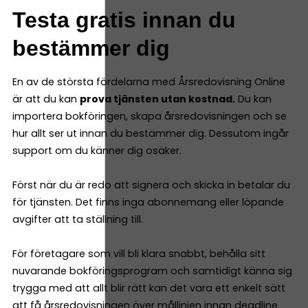
Testa gratis innan du
bestämmer dig
En av de största fördelarna med Årsredovisning Online
är att du kan
prova tjänsten utan kostnad.
Du kan
importera bokföringen, skapa årsredovisningen och se
hur allt ser ut innan du bestämmer dig. Dessutom ingår
support om du känner dig osäker.
Först när du är redo att signera och skicka in betalar du
för tjänsten. Det finns inga abonnemang eller löpande
avgifter att ta ställning till.
För företagare som vill bli klara snabbt, behålla sitt
nuvarande bokföringsprogram och samtidigt känna sig
trygga med att allt blir rätt kan det vara ett enkelt sätt
att få årsredovisningen över mållinjen innan deadline.