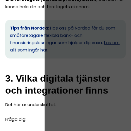
känna hela din och företagets ekonomi.
Tips från Nordea:
Hos oss på Nordea får du som
småföretagare flexibla bank- och
finansieringslösningar som hjälper dig växa.
Läs om
allt som ingår här.
3. Vilka digitala tjänster
och integrationer finns
Det här är underskattat.
Fråga dig: