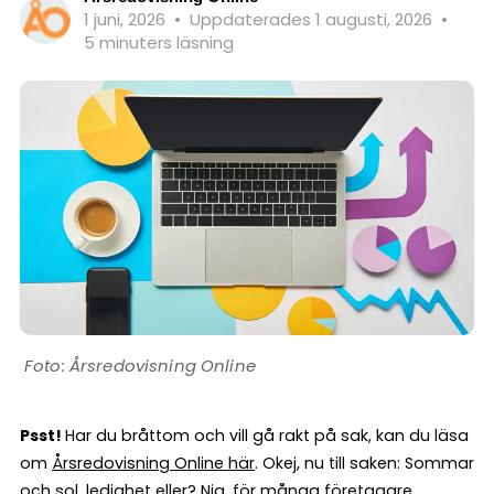
1 juni, 2026
•
Uppdaterades 1 augusti, 2026
•
5 minuters läsning
Årsredovisning Online
Psst!
Har du bråttom och vill gå rakt på sak, kan du läsa
om
Årsredovisning Online här
. Okej, nu till saken: Sommar
och sol, ledighet eller? Nja, för många företagare