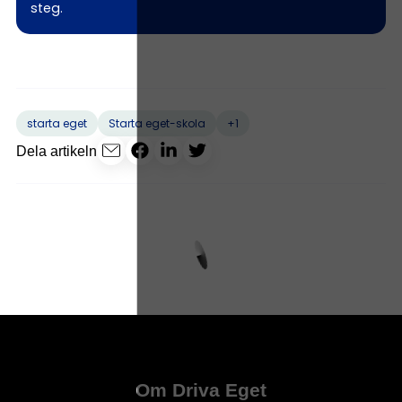
steg.
+1
starta eget
Starta eget-skola
Dela artikeln
Om Driva Eget