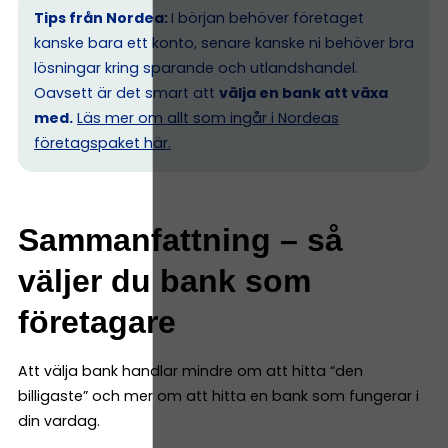
Tips från Nordea:
I början behöver företaget
kanske bara ett konto, senare kanske ni behöver bra
lösningar kring sparande och utlandshandel.
Oavsett är det smart att
välja en bank att växa
med.
Läs mer om allt som ingår i Nordeas
företagspaket här.
Sammanfattning – så
väljer du bank som
företagare
Att välja bank handlar mindre om att hitta “den
billigaste” och mer om att hitta en bank som fungerar i
din vardag.