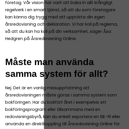
företag. Vår vision har varit att baka in allt krångligt
regelverk i en smart tjänst, så att du som företagare
kan känna dig trygg med att upprätta din egen
årsredovisning och deklaration. Vi har koll på reglerna,
så att du kan ha koll på din verksamhet, säger Åsa
Hedgren på Årsredovisning Online.
Måste man använda
samma system för allt?
Nej. Det är en vanlig missuppfattning att
årsredovisningen måste göras i samma system som
bokföringen. Har du bokfört året i exempelvis ett
bokföringsprogram eller tillsammans med en
redovisningsbyrå, kan du enkelt exportera en SIE-fil eller
använda en direktkoppling till Årsredovisning Online för