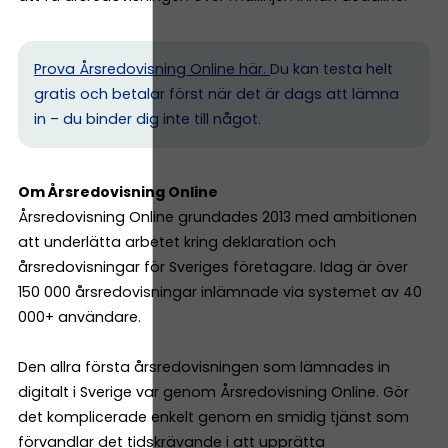
Prova Årsredovisning Online här.
Du kan testa helt
gratis och betalar först när det är dags att lämna
in – du binder dig inte till något.
Om Årsredovisning Online
Årsredovisning Online grundades 2013 med ambitionen
att underlätta arbetet kring deklaration och
årsredovisningar för Sveriges företagare. Idag är över
150 000 årsredovisningar inlämnade via systemet av 40
000+ användare.
Den allra första årsredovisningen som lämnades in
digitalt i Sverige var genom Årsredovisning Online. Gör
det komplicerade enkelt genom en smidig tjänst som
förvandlar det tidskrävande i att upprätta