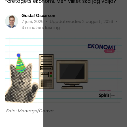
företagets ekonomi. Men vilket ska jag välja?
Gustaf Oscarson
7 juni, 2026
•
Uppdaterades 2 augusti, 2026
•
3 minuters läsning
Montage/Canva