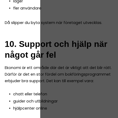
lager
fler användare
Då slipper du byta system när företaget utvecklas.
10. Support och hjälp när
något går fel
Ekonomi är ett område där det är viktigt att det blir rätt.
Därför är det en stor fördel om bokföringsprogrammet
erbjuder bra support. Det kan till exempel vara:
chatt eller telefon
guider och utbildningar
hjälpcenter online