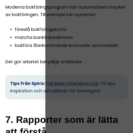
Moderna bokföringsprogram kan automatisera mycket
av bokföringen. Till exempel kan systemet:
föreslå bokföringskonto
matcha banktransaktioner
bokföra återkommande kostnader automatiskt
Det gör arbetet betydligt snabbare.
Tips från Spiris:
Följ Spiris nyhetsbrev här.
Få tips,
inspiration och aktualiteter för företagare.
7. Rapporter som är lätta
att förstå