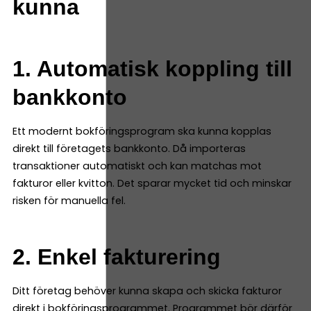
kunna
1. Automatisk koppling till
bankkonto
Ett modernt bokföringsprogram ska kunna kopplas
direkt till företagets bankkonto. Då importeras
transaktioner automatiskt och kan matchas mot
fakturor eller kvitton. Det sparar mycket tid och minskar
risken för manuella fel.
2. Enkel fakturering
Ditt företag behöver kunna skapa och skicka fakturor
direkt i bokföringsprogrammet. Programmet bör därför