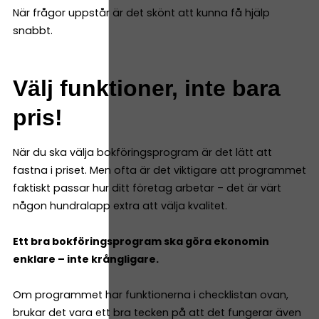
När frågor uppstår är det skönt att kunna få hjälp
snabbt.
Välj funktioner, inte bara
pris!
När du ska välja bokföringsprogram är det lätt att
fastna i priset. Men ofta är det viktigare att programmet
faktiskt passar hur ditt företag arbetar – det är värt
någon hundralapp extra att välja kvalitet.
Ett bra bokföringsprogram ska göra ekonomin
enklare – inte krångligare.
Om programmet har funktionerna i checklistan ovan,
brukar det vara ett bra tecken på att det fungerar även