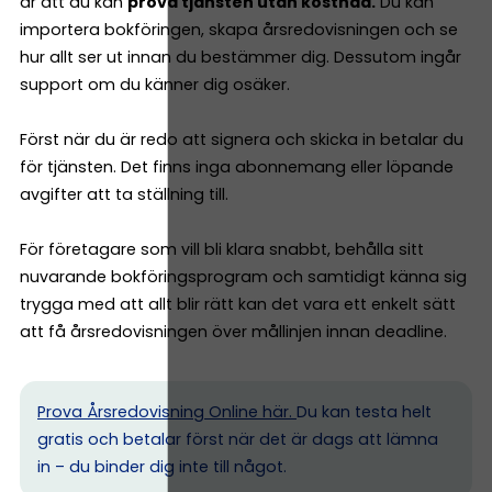
är att du kan
prova tjänsten utan kostnad.
Du kan
importera bokföringen, skapa årsredovisningen och se
hur allt ser ut innan du bestämmer dig. Dessutom ingår
support om du känner dig osäker.
Först när du är redo att signera och skicka in betalar du
för tjänsten. Det finns inga abonnemang eller löpande
avgifter att ta ställning till.
För företagare som vill bli klara snabbt, behålla sitt
nuvarande bokföringsprogram och samtidigt känna sig
trygga med att allt blir rätt kan det vara ett enkelt sätt
att få årsredovisningen över mållinjen innan deadline.
Prova Årsredovisning Online här.
Du kan testa helt
gratis och betalar först när det är dags att lämna
in – du binder dig inte till något.