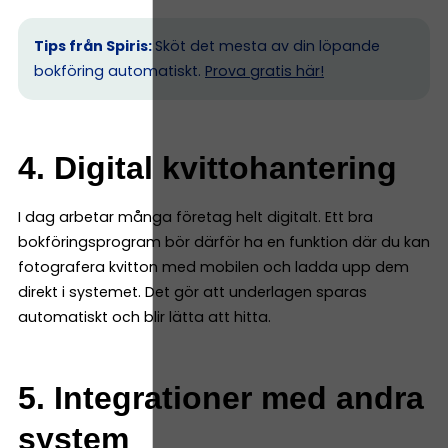
Tips från Spiris:
Sköt det mesta av din löpande
bokföring automatiskt.
Prova gratis här!
4. Digital kvittohantering
I dag arbetar många företag helt digitalt. Ett bra
bokföringsprogram bör därför ha en funktion där du kan
fotografera kvitton med mobilen och ladda upp dem
direkt i systemet. Det gör att underlagen sparas
automatiskt och blir lätta att hitta.
5. Integrationer med andra
system