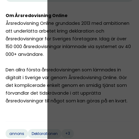
Om Årsredovisning Online
Årsredovisning Online grundades 2013 med ambitionen
att underlätta arbetet kring deklaration och
årsredovisningar för Sveriges företagare. Idag är över
150 000 årsredovisningar inlämnade via systemet av 40
000+ användare.
Den allra första årsredovisningen som lämnades in
digitalt i Sverige var genom Årsredovisning Online. Gör
det komplicerade enkelt genom en smidig tjänst som
förvandlar det tidskrävande i att upprätta
årsredovisningar till något som kan göras på en kvart.
+3
annons
Deklarationen