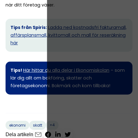
när ditt företag växer.
Tips från Spiris:
Ladda ned kostnadsfri fakturamall,
affärsplansmall, kvittomall och mall för reseräkning
här
Tips!
Här hittar du alla delar i Ekonomiskolan
– som
lär dig allt om bokföring, skatter och
företagsekonomi. Bokmärk och kom tillbaka!
+4
ekonomi
skatt
Dela artikeln