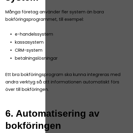
Många företag använder fler system än bara
bokföringsprogrammet, till exempel:
e-handelssystem
kassasystem
CRM-system
betalningslösningar
Ett bra bokföringsprogram ska kunna integreras med
andra verktyg så att informationen automatiskt förs
över till bokföringen.
6. Automatisering av
bokföringen