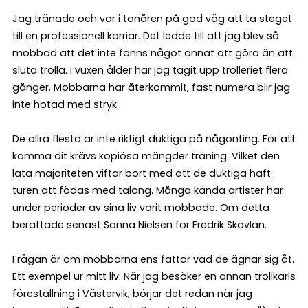
Jag tränade och var i tonåren på god väg att ta steget
till en professionell karriär. Det ledde till att jag blev så
mobbad att det inte fanns något annat att göra än att
sluta trolla. I vuxen ålder har jag tagit upp trolleriet flera
gånger. Mobbarna har återkommit, fast numera blir jag
inte hotad med stryk.
De allra flesta är inte riktigt duktiga på någonting. För att
komma dit krävs kopiösa mängder träning. Vilket den
lata majoriteten viftar bort med att de duktiga haft
turen att födas med talang. Många kända artister har
under perioder av sina liv varit mobbade. Om detta
berättade senast Sanna Nielsen för Fredrik Skavlan.
Frågan är om mobbarna ens fattar vad de ägnar sig åt.
Ett exempel ur mitt liv: När jag besöker en annan trollkarls
föreställning i Västervik, börjar det redan när jag