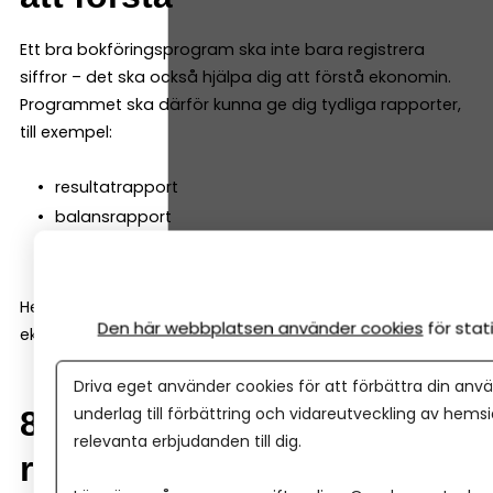
Ett bra bokföringsprogram ska inte bara registrera
siffror – det ska också hjälpa dig att förstå ekonomin.
Programmet ska därför kunna ge dig tydliga rapporter,
till exempel:
resultatrapport
balansrapport
kassaflödesrapport
Helst ska de vara enkla att läsa även för den som inte är
Den här webbplatsen använder cookies
för sta
ekonom.
Driva eget använder cookies för att förbättra din anvä
underlag till förbättring och vidareutveckling av hems
8. Samarbete med
relevanta erbjudanden till dig.
redovisningskonsult