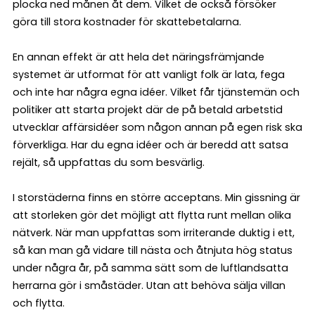
plocka ned månen åt dem. Vilket de också försöker
göra till stora kostnader för skattebetalarna.
En annan effekt är att hela det näringsfrämjande
systemet är utformat för att vanligt folk är lata, fega
och inte har några egna idéer. Vilket får tjänstemän och
politiker att starta projekt där de på betald arbetstid
utvecklar affärsidéer som någon annan på egen risk ska
förverkliga. Har du egna idéer och är beredd att satsa
rejält, så uppfattas du som besvärlig.
I storstäderna finns en större acceptans. Min gissning är
att storleken gör det möjligt att flytta runt mellan olika
nätverk. När man uppfattas som irriterande duktig i ett,
så kan man gå vidare till nästa och åtnjuta hög status
under några år, på samma sätt som de luftlandsatta
herrarna gör i småstäder. Utan att behöva sälja villan
och flytta.