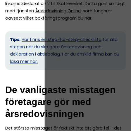
Inkomstdeklaration 2 till Skatteverket. Detta görs smidigt
med tjänsten
Årsredovisning Online
, som fungerar
oavsett vilket bokföringsprogram du har.
Tips:
Här finns en steg-för-steg-checklista
för alla
stegen när du ska göra årsredovisning och
deklaration i aktiebolag. Har du enskild firma kan du
l
äsa mer här.
De vanligaste misstagen
företagare gör med
årsredovisningen
Det största misstaget är faktiskt inte att göra fel – det