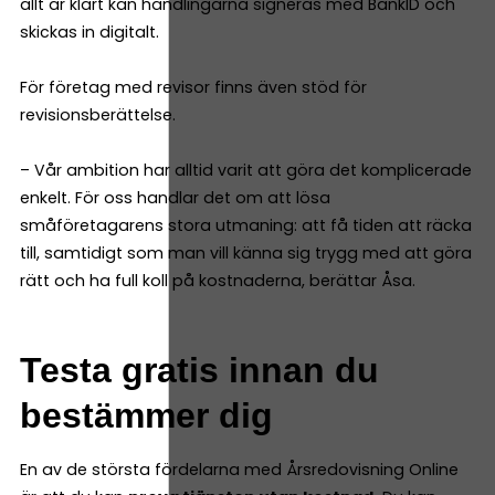
allt är klart kan handlingarna signeras med BankID och
skickas in digitalt.
För företag med revisor finns även stöd för
revisionsberättelse.
– Vår ambition har alltid varit att göra det komplicerade
enkelt. För oss handlar det om att lösa
småföretagarens stora utmaning: att få tiden att räcka
till, samtidigt som man vill känna sig trygg med att göra
rätt och ha full koll på kostnaderna, berättar Åsa.
Testa gratis innan du
bestämmer dig
En av de största fördelarna med Årsredovisning Online