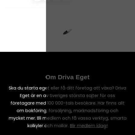
Om Driva Eget
Ska du starta eget eller få ditt företag att växa? Driva
Eget är en av Sveriges största sajter för oss
företagare med 100 000-tals besökare. Här finns allt
om bokföring, försäljning, marknadsföring och
mycket mer. Bli medlem och få vassa verktyg, smarta
kalkyler och mallar.
Blir medlem idag!