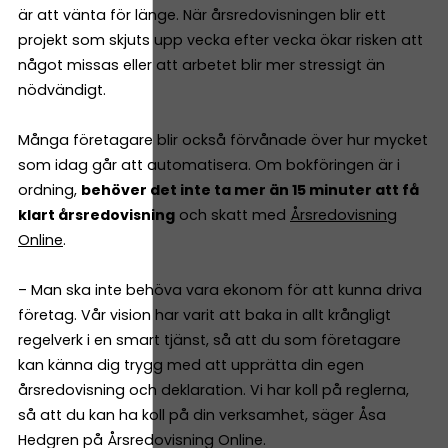
är att vänta för länge. När årsredovisningen blir ett
projekt som skjuts upp vecka efter vecka ökar risken att
något missas eller att arbetet blir mer stressigt än
nödvändigt.
Många företagare blir också förvånade över hur mycket
som idag går att automatisera. Om bokföringen är i
ordning,
behöver det inte ta mer än 15 minuter att få
klart årsredovisning
och skatt med
Årsredovisning
Online
.
– Man ska inte behöva vara ekonom för att kunna driva
företag. Vår vision har varit att baka in allt krångligt
regelverk i en smart tjänst, så att du som företagare
kan känna dig trygg med att upprätta din egen
årsredovisning och deklaration. Vi har koll på reglerna,
så att du kan ha koll på din verksamhet, säger Åsa
Hedgren på Årsredovisning Online.