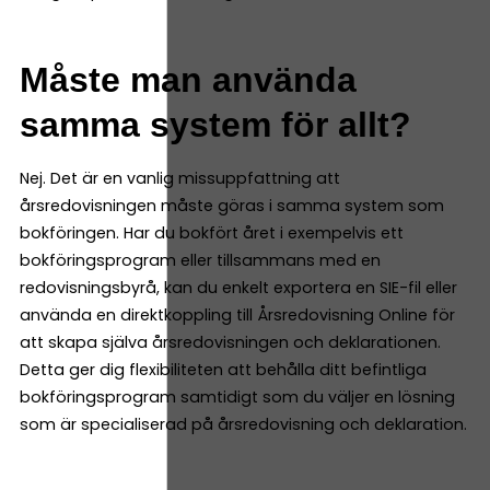
Måste man använda
samma system för allt?
Nej. Det är en vanlig missuppfattning att
årsredovisningen måste göras i samma system som
bokföringen. Har du bokfört året i exempelvis ett
bokföringsprogram eller tillsammans med en
redovisningsbyrå, kan du enkelt exportera en SIE-fil eller
använda en direktkoppling till Årsredovisning Online för
att skapa själva årsredovisningen och deklarationen.
Detta ger dig flexibiliteten att behålla ditt befintliga
bokföringsprogram samtidigt som du väljer en lösning
som är specialiserad på årsredovisning och deklaration.