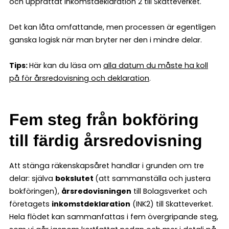
och upprättat Inkomstdeklaration 2 till Skatteverket.
Det kan låta omfattande, men processen är egentligen
ganska logisk när man bryter ner den i mindre delar.
Tips:
Här kan du läsa om
alla datum du måste ha koll
på för årsredovisning och deklaration
.
Fem steg från bokföring
till färdig årsredovisning
Att stänga räkenskapsåret handlar i grunden om tre
delar: själva
bokslutet
(att sammanställa och justera
bokföringen),
årsredovisningen
till Bolagsverket och
företagets
inkomstdeklaration
(INK2) till Skatteverket.
Hela flödet kan sammanfattas i fem övergripande steg,