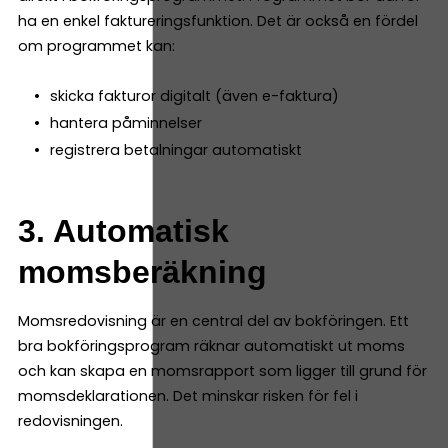
ha en enkel faktureringsfunktion. Det är också en fördel
om programmet kan:
skicka fakturor digitalt (även e-faktura)
hantera påminnelser
registrera betalningar automatiskt
3. Automatisk
momsberäkning
Momsredovisning är en central del av bokföringen. Ett
bra bokföringsprogram räknar automatiskt ut moms
och kan skapa en momsrapport som ligger till grund för
momsdeklarationen. Det minskar risken för fel i
redovisningen.