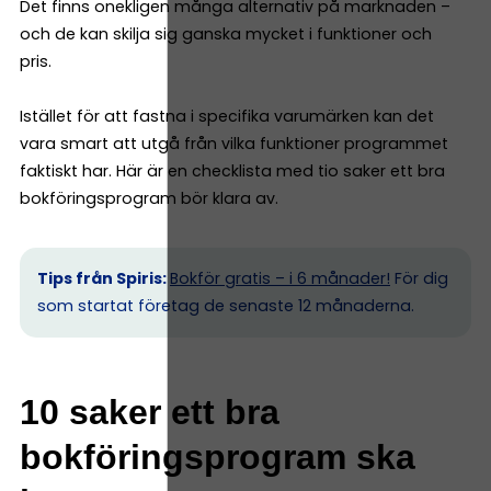
Det finns onekligen många alternativ på marknaden –
och de kan skilja sig ganska mycket i funktioner och
pris.
Istället för att fastna i specifika varumärken kan det
vara smart att utgå från vilka funktioner programmet
faktiskt har. Här är en checklista med tio saker ett bra
bokföringsprogram bör klara av.
Tips från Spiris:
Bokför gratis – i 6 månader!
För dig
som startat företag de senaste 12 månaderna.
10 saker ett bra
bokföringsprogram ska