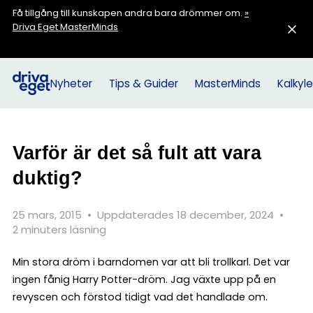
Få tillgång till kunskapen andra bara drömmer om.
»
Driva Eget MasterMinds
Nyheter
Tips & Guider
MasterMinds
Kalkyle
Varför är det så fult att vara
duktig?
25 mars, 2015
•
Uppdaterades 18 december, 2024
•
2 minuters läsning
Min stora dröm i barndomen var att bli trollkarl. Det var
ingen fånig Harry Potter-dröm. Jag växte upp på en
revyscen och förstod tidigt vad det handlade om.