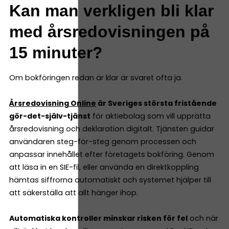
Kan man verkligen bli klar
med årsredovisningen på
15 minuter?
Om bokföringen redan är klar är svaret ofta ja.
Årsredovisning Online
är Sveriges största fristående
gör-det-själv-tjänst
för aktiebolag som vill upprätta
årsredovisning och deklaration digitalt. Tjänsten guidar
användaren steg-för-steg genom processen och
anpassar innehållet efter företagets bokföring. Genom
att läsa in en SIE-fil, eller använda en direktkoppling
hämtas siffrorna automatiskt och systemet hjälper till
att säkerställa att allt hänger ihop.
Automatiska kontroller minskar risken för fel
och när