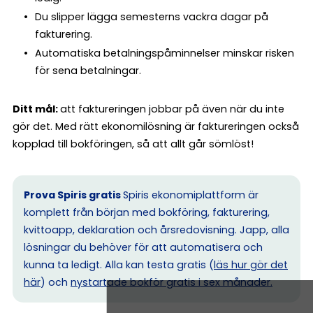
Du slipper lägga semesterns vackra dagar på
fakturering.
Automatiska betalningspåminnelser minskar risken
för sena betalningar.
Ditt mål:
att faktureringen jobbar på även när du inte
gör det. Med rätt ekonomilösning är faktureringen också
kopplad till bokföringen, så att allt går sömlöst!
Prova Spiris gratis
Spiris ekonomiplattform är
komplett från början med bokföring, fakturering,
kvittoapp, deklaration och årsredovisning. Japp, alla
lösningar du behöver för att automatisera och
kunna ta ledigt. Alla kan testa gratis (
läs hur gör det
här
) och
nystartade bokför gratis i sex månader.