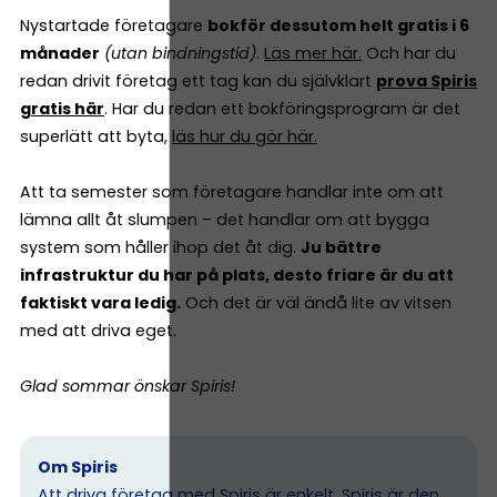
Nystartade företagare
bokför dessutom helt gratis i 6
månader
(utan bindningstid)
.
Läs mer här.
Och har du
redan drivit företag ett tag kan du självklart
prova Spiris
gratis här
. Har du redan ett bokföringsprogram är det
superlätt att byta,
läs hur du gör här.
Att ta semester som företagare handlar inte om att
lämna allt åt slumpen – det handlar om att bygga
system som håller ihop det åt dig.
Ju bättre
infrastruktur du har på plats, desto friare är du att
faktiskt vara ledig.
Och det är väl ändå lite av vitsen
med att driva eget.
Glad sommar önskar Spiris!
Om Spiris
Att driva företag med Spiris är enkelt. Spiris är den