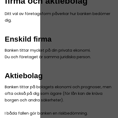
firma och aktiebolag
Ditt val av företagsform påverkar hur banken bedömer
dig.
Enskild firma
Banken tittar mycket på din privata ekonomi.
Du och företaget är samma juridiska person.
Aktiebolag
Banken tittar på bolagets ekonomi och prognoser, men
ofta också på dig som ägare (för lån kan de kräva
borgen och andra säkerheter).
I båda fallen gör banken en riskbedömning.