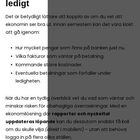
ledigt
Det är betydligt lättare att koppla av om du vet att
ekonomin ser bra ut. Innan semestern kan det vara klokt
att gå igenom:
Hur mycket pengar som finns på banken just nu.
Vilka fakturor som väntar på betalning.
Kommande större kostnader.
Eventuella betalningar som förfaller under
ledigheten.
När du har en tydlig överblick vet du vad som väntar och
minskar risken för obehagliga överraskningar. Med en
ekonomilösning där
rapporter och nyckeltal
uppdateras löpande
kan du dessutom snabbt få koll
om du skulle vilja
(direkt i mobilen!)
– utan att behöva
logga in på flera olika ställen.