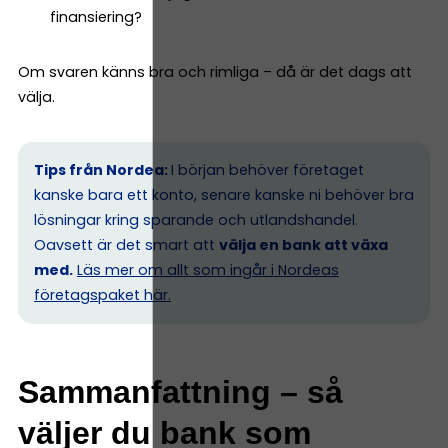
finansiering?
Om svaren känns bra och rimliga – då är det dags att
välja.
Tips från Nordea:
I början behöver företaget
kanske bara ett konto, senare kanske ni behöver bra
lösningar kring sparande och utlandshandel.
Oavsett är det smart att
välja en bank att växa
med.
Läs mer om allt som ingår i Nordeas
företagspaket här.
Sammanfattning – så
väljer du bank som