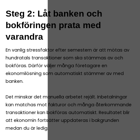
Steg 2: Låt banken och
bokföringen prata med
varandra
En vanlig stressfaktor efter semestern är att mötas av
hundratals transaktioner som ska stämmas av och
bokföras. Därför väljer många företagare en
ekonomilösning som automatiskt stämmer av med
banken.
Det minskar det manuella arbetet rejält. Inbetalningar
kan matchas mot fakturor och många återkommande
transaktioner kan bokföras automatiskt. Resultatet blir
att ekonomin fortsätter uppdateras i bakgrunden
medan du är ledig.