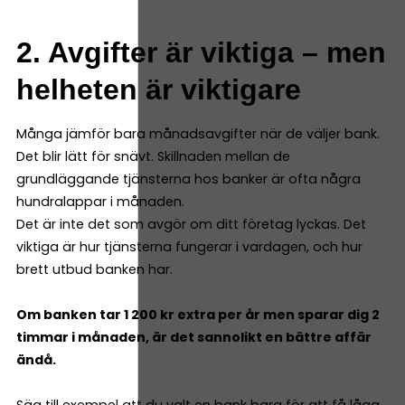
2. Avgifter är viktiga – men
helheten är viktigare
Många jämför bara månadsavgifter när de väljer bank.
Det blir lätt för snävt. Skillnaden mellan de
grundläggande tjänsterna hos banker är ofta några
hundralappar i månaden.
Det är inte det som avgör om ditt företag lyckas. Det
viktiga är hur tjänsterna fungerar i vardagen, och hur
brett utbud banken har.
Om banken tar 1 200 kr extra per år men sparar dig 2
timmar i månaden, är det sannolikt en bättre affär
ändå.
Säg till exempel att du valt en bank bara för att få låga