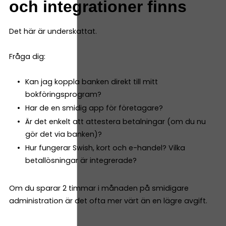
och integrationer finns
Det här är underskattat.
Fråga dig:
Kan jag koppla banken direkt till mitt
bokföringsprogram?
Har de en smidig app för företagare?
Är det enkelt att attestera betalningar (om du nu
gör det via banken)?
Hur fungerar Swish, kort och e-handel? Vilka
betallösningar är integrerade?
Om du sparar 2 timmar i månaden på smidigare
administration är det ofta mer värt än en lägre avgift.