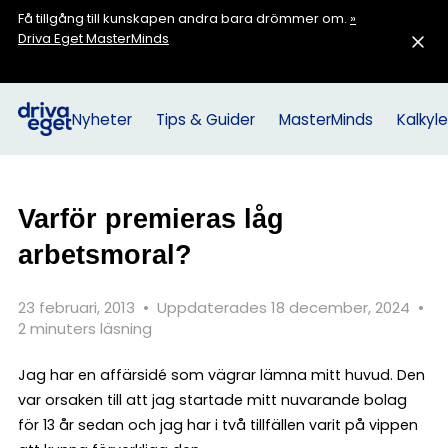
Få tillgång till kunskapen andra bara drömmer om.
»
Driva Eget MasterMinds
Nyheter
Tips & Guider
MasterMinds
Kalkyle
Varför premieras låg
arbetsmoral?
23 februari, 2013
•
Uppdaterades 18 december, 2024
•
2 minuters läsning
Jag har en affärsidé som vägrar lämna mitt huvud. Den
var orsaken till att jag startade mitt nuvarande bolag
för 13 år sedan och jag har i två tillfällen varit på vippen