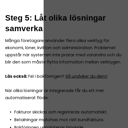
Steg 5: Låt olika lösningar
samverka
Många företagare använder flera olika verktyg för
ekonomi, löner, kvitton och administration. Problemet
uppstår när systemen inte pratar med varandra och du
blir den som måste flytta information mellan verktygen.
Läs också:
Fel i bokföringen?
Så undviker du dem!
När olika lösningar är integrerade får du ett mer
automatiserat flöde:
Fakturor skickas och registreras automatiskt.
Betalningar matchas mot rätt kundfaktura.
Bokföringen uppdateras löpande.