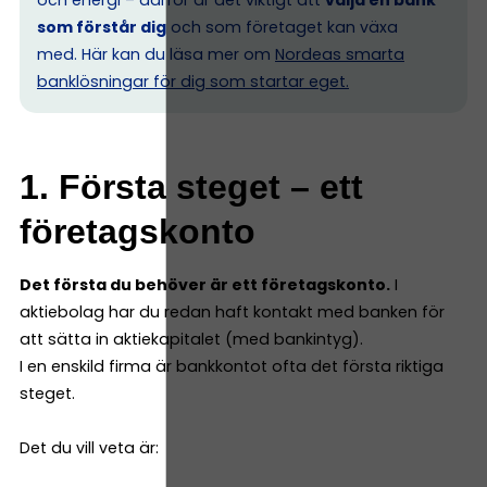
som förstår dig
och som företaget kan växa
med. Här kan du läsa mer om
Nordeas smarta
banklösningar för dig som startar eget.
1. Första steget – ett
företagskonto
Det första du behöver är ett företagskonto.
I
aktiebolag har du redan haft kontakt med banken för
att sätta in aktiekapitalet (med bankintyg).
I en enskild firma är bankkontot ofta det första riktiga
steget.
Det du vill veta är: