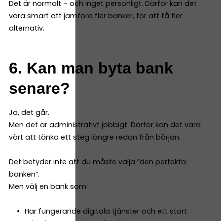
Det är normalt – och inget personligt. Därför kan det
vara smart att jämföra fler banker, för att få fler
alternativ.
6. Kan man byta bank
senare?
Ja, det går.
Men det är administrativt jobbigt. Därför kan det vara
värt att tänka ett steg längre redan från början.
Det betyder inte att du måste välja “den perfekta
banken”.
Men välj en bank som:
Har fungerande digitala tjänster och ett stort