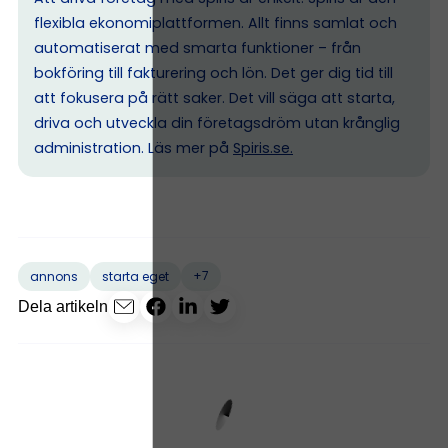
flexibla ekonomiplattformen. Allt finns samlat och
automatiserat med smarta funktioner – från
bokföring till fakturering och lön. Det ger dig tid till
att fokusera på rätt saker. Det vill säga att starta,
driva och utveckla din företagsdröm utan krånglig
administration. Läs mer på
Spiris.se
.
+7
annons
starta eget
Dela artikeln