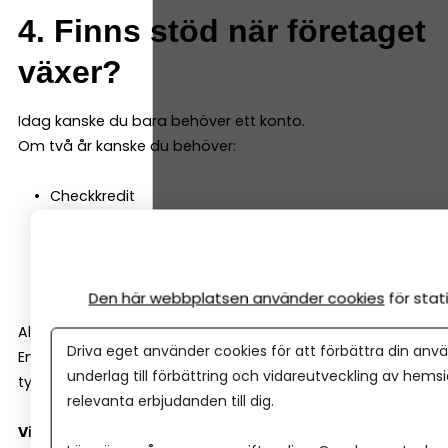
4. Finns stöd när företaget
växer?
Idag kanske du bara behöver ett konto.
Om två år kanske du behöver:
Checkkredit
Företagslån
Leasing
Rådgivning kring investeringar
Den här webbplatsen använder cookies
för sta
Alla banker är inte lika företagsinriktade.
Driva eget använder cookies för att förbättra din anvä
En del är starka på bolån och privatkunder. Andra har
underlag till förbättring och vidareutveckling av hems
tydligare fokus på småföretag.
relevanta erbjudanden till dig.
Viktiga frågor att ställa: