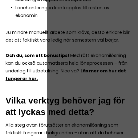
Lönehanteringen kan kopplas till resten av
ekonomin.
Ju mindre manuellt arbete som krävs, desto enklare blir
det att faktiskt vara ledig när semestern väl börjar.
Och du, som ett bonustips!
Med rätt ekonomilösning
kan du också automatisera hela löneprocessen – från
underlag till utbetalning. Nice va?
Läs mer om hur det
fungerar här.
Vilka verktyg behöver jag för
att lyckas med detta?
Alla steg ovan förutsätter en ekonomilösning som
faktiskt fungerar i bakgrunden – utan att du behöver