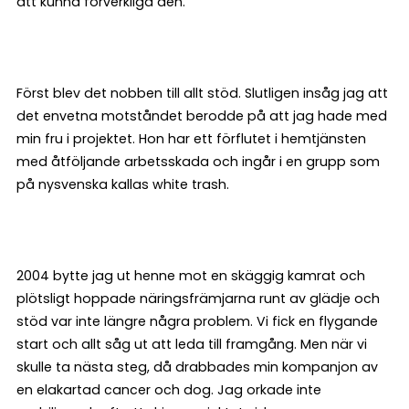
att kunna förverkliga den.
Först blev det nobben till allt stöd. Slutligen insåg jag att
det envetna motståndet berodde på att jag hade med
min fru i projektet. Hon har ett förflutet i hemtjänsten
med åtföljande arbetsskada och ingår i en grupp som
på nysvenska kallas white trash.
2004 bytte jag ut henne mot en skäggig kamrat och
plötsligt hoppade näringsfrämjarna runt av glädje och
stöd var inte längre några problem. Vi fick en flygande
start och allt såg ut att leda till framgång. Men när vi
skulle ta nästa steg, då drabbades min kompanjon av
en elakartad cancer och dog. Jag orkade inte