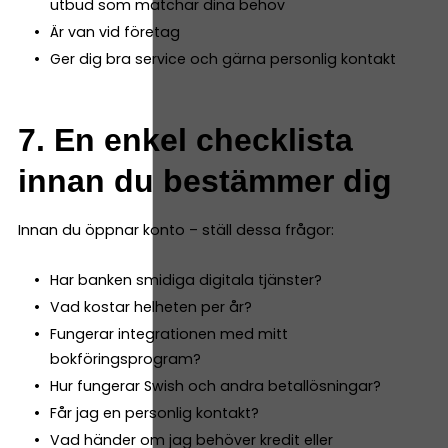
utbud som matchar dina behov
Är van vid företag
Ger dig bra service och gärna personlig kontakt
7. En enkel checklista
innan du bestämmer dig
Innan du öppnar konto – ställ dessa frågor:
Har banken smidiga digitala tjänster?
Vad kostar helheten per år?
Fungerar integrationen med mitt
bokföringsprogram?
Hur fungerar Swish och andra betallösningar?
Får jag en personlig kontakt?
Vad händer om jag behöver kredit eller