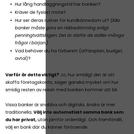
Hur lång handläggningstid har banken?
Kräver de fysiskt möte?
Hur ser deras rutiner för kundkännedom ut?
(Alla
banker måste göra en riskbedömning enligt
penningtvättslagen. Det är därför de ställer många
frågor i början.)
Vad behöver du ha förberett (affärsplan, budget,
avtal)?
Varför är detta viktigt?
Jo, hur smidigt det är att
skaffa företagskonto, säger ganska mycket om hur
smidig resten av resan med banken kommer att bli.
Vissa banker är snabba och digitala. Andra är mer
traditionella.
Välj inte automatiskt samma bank som
du har privat,
utan jämför ordentligt. Och framförallt,
välj en bank där du känner förtroende.