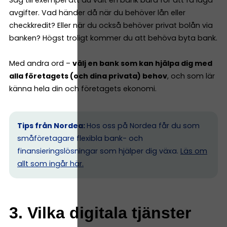
avgifter. Vad händer då när du behöver lån eller
checkkredit? Eller när du också behöver privat bolån via
banken? Högst troligt kommer du att behöva byta bank.
Med andra ord –
välj en bank som kan hjälpa dig med
alla företagets (och dina privata) behov
, och som lär
känna hela din och företagets ekonomi.
Tips från Nordea:
Hos oss på Nordea får du som
småföretagare flexibla bank- och
finansieringslösningar som hjälper dig växa.
Läs om
allt som ingår här.
3. Vilka digitala tjänster