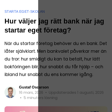
STARTA EGET-SKOLAN
Hur väljer jag rätt bank när jag
startar eget företag?
När du startar företag behöver du en bank. Det
låter självklart. Men bankvalet påverkar mer än
du tror: hur smidigt du kan ta betalt, hur lätt
bokföringen blir, hur snabbt du får hjälp – och
ibland hur snabbt du ens kommer igång.
Gustaf Oscarson
16 mars, 2026
•
Uppdaterades 1 augusti, 2026
•
5 minuters läsning