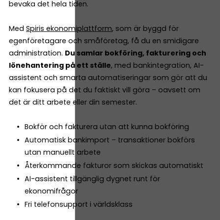
bevaka det hela tiden.
Med
Spiris ekonomiplattform
, som är byggd för
egenföretagare och småföretag, få du en smidigare
administration.
Du samlar bokföring, fakturering och
lönehantering på ett ställe
, med bankintegration, AI-
assistent och smarta automatiseringar som gör att du
kan fokusera på det du faktiskt vill göra – oavsett om
det är ditt arbete eller din semester.
Bokför och fakturera utan att kunna bokföring
Automatisk bankimport – transaktioner bokförs
utan manuellt arbete
Återkommande fakturor som skickas automatiskt
AI-assistent tillgänglig dygnet runt för
ekonomifrågor
Fri telefonsupport i världsklass