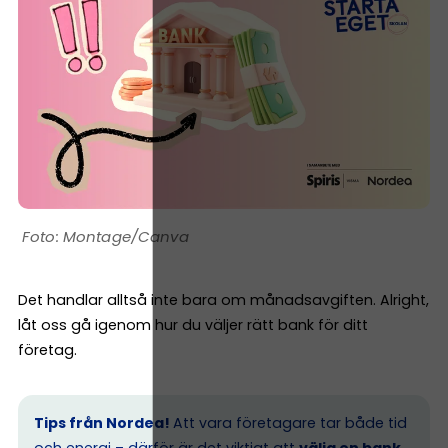
Montage/Canva
Det handlar alltså inte bara om månadsavgiften. Alright,
låt oss gå igenom hur du väljer rätt bank för ditt
företag.
Tips från Nordea!
Att vara företagare tar både tid
och energi – därför är det viktigt att
välja en bank