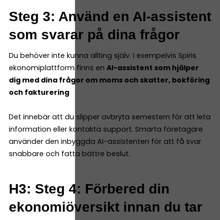
Steg 3: Använd en AI-assistent
som svarar på dina frågor
Du behöver inte kunna allting själv. I exempelvis Spiris
ekonomiplattform finns en
AI-assistent som hjälper
dig med dina frågor om moms och skatter, bokföring
och fakturering
Det innebär att du slipper avbryta semestern för att leta
information eller kontakta support. Smarta företagare
använder den inbyggda AI-assistenten för att få svar
snabbare och fatta bättre beslut.
H3: Steg 4: Förbered din
ekonomiöversikt innan du tar