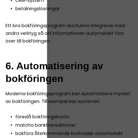
CRM-system
betalningslösningar
Ett bra bokföringsprogram ska kunna integreras med
andra verktyg så att informationen automatiskt förs
över till bokföringen.
6. Automatisering av
bokföringen
Moderna bokföringsprogram kan automatisera mycket
av bokföringen. Till exempel kan systemet:
föreslå bokföringskonto
matcha banktransaktioner
bokföra återkommande kostnader automatiskt