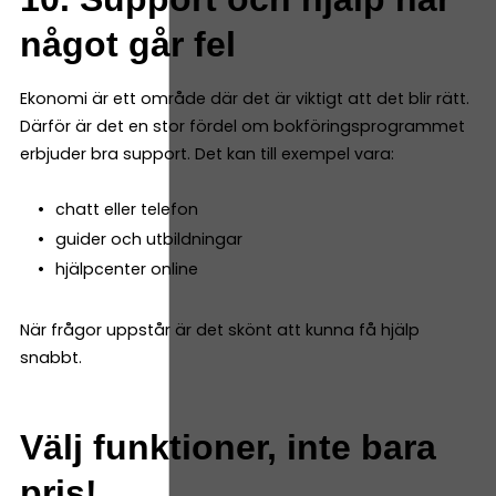
något går fel
Ekonomi är ett område där det är viktigt att det blir rätt.
Därför är det en stor fördel om bokföringsprogrammet
erbjuder bra support. Det kan till exempel vara:
chatt eller telefon
guider och utbildningar
hjälpcenter online
När frågor uppstår är det skönt att kunna få hjälp
snabbt.
Välj funktioner, inte bara
pris!