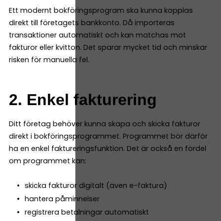
Ett modernt bokföringsprogram ska kunna kopplas
direkt till företagets bankkonto. Då importeras
transaktioner automatiskt och kan matchas mot
fakturor eller kvitton. Det sparar mycket tid och minskar
risken för manuella fel.
2. Enkel fakturering
Ditt företag behöver kunna skapa och skicka fakturor
direkt i bokföringsprogrammet. Programmet bör därför
ha en enkel faktureringsfunktion. Det är också en fördel
om programmet kan:
skicka fakturor digitalt (även e-faktura)
hantera påminnelser
registrera betalningar automatiskt