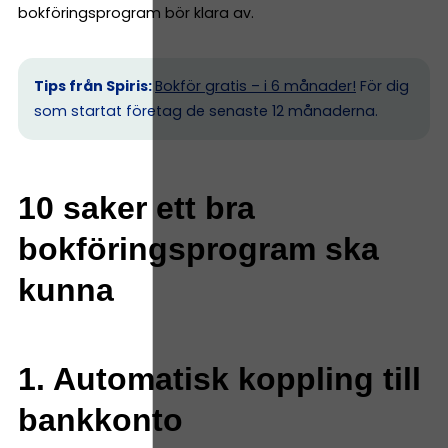
bokföringsprogram bör klara av.
Tips från Spiris:
Bokför gratis – i 6 månader!
För dig
som startat företag de senaste 12 månaderna.
10 saker ett bra
bokföringsprogram ska
kunna
1. Automatisk koppling till
bankkonto