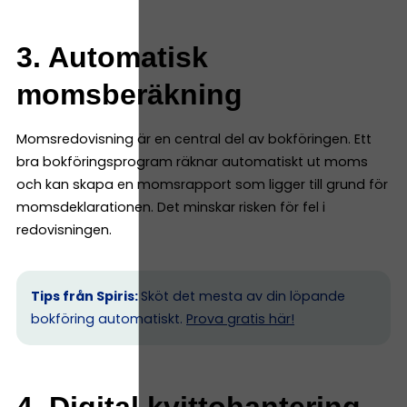
3. Automatisk
momsberäkning
Momsredovisning är en central del av bokföringen. Ett
bra bokföringsprogram räknar automatiskt ut moms
och kan skapa en momsrapport som ligger till grund för
momsdeklarationen. Det minskar risken för fel i
redovisningen.
Tips från Spiris:
Sköt det mesta av din löpande
bokföring automatiskt.
Prova gratis här!
4. Digital kvittohantering