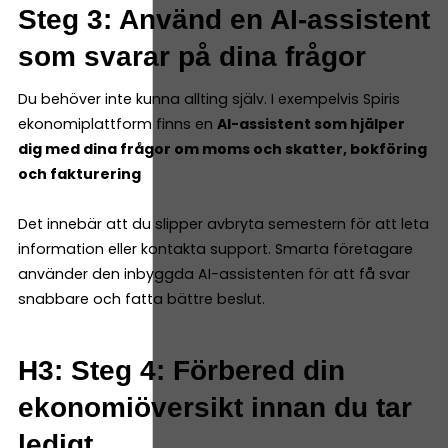
Steg 3: Använd en AI-assistent
som svarar på dina frågor
Du behöver inte kunna allting själv. I exempelvis Spiris
ekonomiplattform finns en
AI-assistent som hjälper
dig med dina frågor om moms och skatter, bokföring
och fakturering
Det innebär att du slipper avbryta semestern för att leta
information eller kontakta support. Smarta företagare
använder den inbyggda AI-assistenten för att få svar
snabbare och fatta bättre beslut.
H3: Steg 4: Förbered din
ekonomiöversikt innan du tar
ledigt