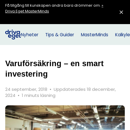
Få tillgång till kunskapen andra bara drömmer om.
»
Driva Eget MasterMinds
Nyheter
Tips & Guider
MasterMinds
Kalkyle
Varuförsäkring – en smart
investering
24 september, 2018
•
Uppdaterades 18 december,
2024
•
1 minuts läsning