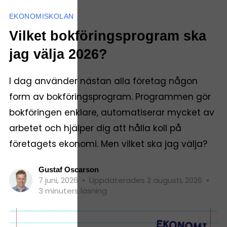
EKONOMISKOLAN
Vilket bokföringsprogram ska
jag välja 2026?
I dag använder nästan alla företag någon
form av bokföringsprogram. Programmen gör
bokföringen enklare, automatiserar mycket av
arbetet och hjälper dig att hålla koll på
företagets ekonomi. Men vilket ska jag välja?
Gustaf Oscarson
7 juni, 2026
•
Uppdaterades 2 augusti, 2026
•
3 minuters läsning