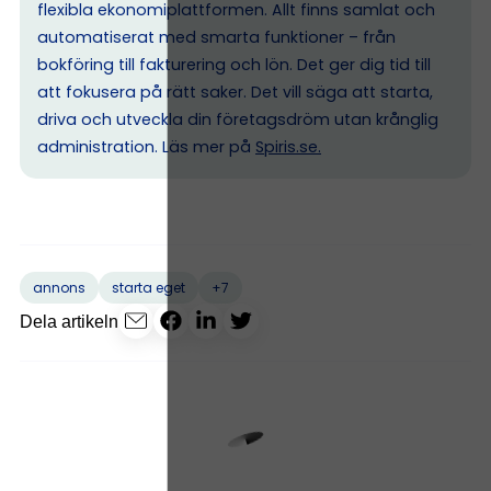
flexibla ekonomiplattformen. Allt finns samlat och
automatiserat med smarta funktioner – från
bokföring till fakturering och lön. Det ger dig tid till
att fokusera på rätt saker. Det vill säga att starta,
driva och utveckla din företagsdröm utan krånglig
administration. Läs mer på
Spiris.se
.
+7
annons
starta eget
Dela artikeln