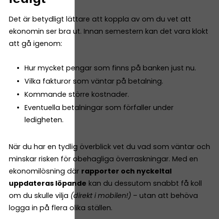
Det är betydligt lättare att koppla av om du vet att
ekonomin ser bra ut. Innan semestern kan det vara klokt
att gå igenom:
Hur mycket pengar som finns på banken just nu.
Vilka fakturor som väntar på betalning.
Kommande större kostnader.
Eventuella betalningar som förfaller under
ledigheten.
När du har en tydlig överblick vet du vad som väntar och
minskar risken för obehagliga överraskningar. Med en
ekonomilösning där
rapporter och nyckeltal
uppdateras löpande
kan du dessutom snabbt få koll
om du skulle vilja
(direkt i mobilen!)
– utan att behöva
logga in på flera olika ställen.