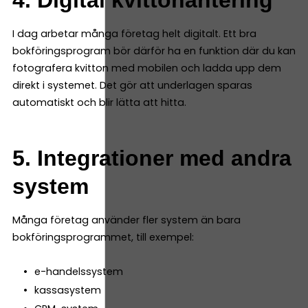
I dag arbetar många företag helt digitalt. Ett bra
bokföringsprogram bör därför ha en funktion där du kan
fotografera kvitton med mobilen och ladda upp dem
direkt i systemet. Det gör att underlagen sparas
automatiskt och blir lätta att hitta.
5. Integrationer med andra
system
Många företag använder fler system än bara
bokföringsprogrammet, till exempel:
e-handelssystem
kassasystem