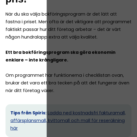
När du ska välja bokföringsprogram är det lätt att
fastna i priset. Men ofta är det viktigare att programmet
faktiskt passar hur ditt företag arbetar – det är värt
någon hundralapp extra att välja kvalitet.
Ett bra bokföringsprogram ska göra ekonomin
enklare – inte krångligare.
Om programmet har funktionerna i checklistan ovan,
brukar det vara ett bra tecken på att det fungerar även
när ditt företag växer.
Tips från Spiris:
Ladda ned kostnadsfri fakturamall,
affärsplansmall, kvittomall och mall för reseräkning
här