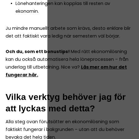
Lönehanteringen kan kopplas till resten av
ekonomin.
Ju mindre manuellt arbete som krävs, desto enklare blir
det att faktiskt vara ledig när semestern väl börjar.
Och du, som ett bonustips!
Med rätt ekonomilösning
kan du också automatisera hela löneprocessen – från
underlag till utbetalning. Nice va?
Läs mer om hur det
fungerar här.
Vilka verktyg behöver jag för
att lyckas med detta?
Alla steg ovan förutsätter en ekonomilösning som
faktiskt fungerar i bakgrunden – utan att du behöver
bevaka det hela tiden.