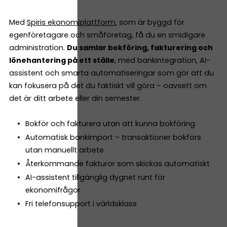
Med
Spiris ekonomiplattform
, som är byggd för
egenföretagare och småföretag, få du en smidigare
administration.
Du samlar bokföring, fakturering och
lönehantering på ett ställe
, med bankintegration, AI-
assistent och smarta automatiseringar som gör att du
kan fokusera på det du faktiskt vill göra – oavsett om
det är ditt arbete eller din semester.
Bokför och fakturera utan att kunna bokföring
Automatisk bankimport – transaktioner bokförs
utan manuellt arbete
Återkommande fakturor som skickas automatiskt
AI-assistent tillgänglig dygnet runt för
ekonomifrågor
Fri telefonsupport i världsklass