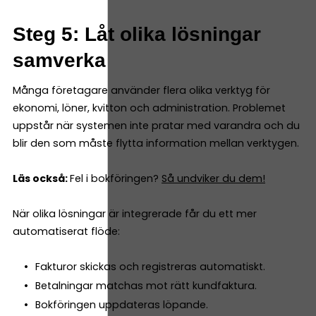
Steg 5: Låt olika lösningar
samverka
Många företagare använder flera olika verktyg för
ekonomi, löner, kvitton och administration. Problemet
uppstår när systemen inte pratar med varandra och du
blir den som måste flytta information mellan verktygen.
Läs också:
Fel i bokföringen?
Så undviker du dem!
När olika lösningar är integrerade får du ett mer
automatiserat flöde:
Fakturor skickas och registreras automatiskt.
Betalningar matchas mot rätt kundfaktura.
Bokföringen uppdateras löpande.