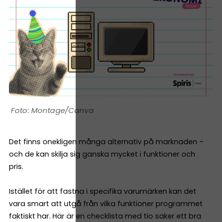
Montage/Canva
Det finns onekligen många alternativ på marknaden –
och de kan skilja sig ganska mycket i funktioner och
pris.
Istället för att fastna i specifika varumärken kan det
vara smart att utgå från vilka funktioner programmet
faktiskt har. Här är en checklista med tio saker ett bra