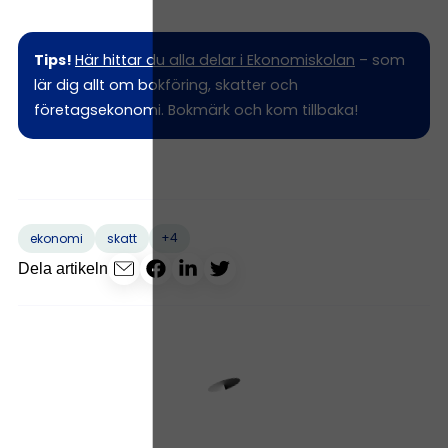
Tips!
Här hittar du alla delar i Ekonomiskolan
– som
lär dig allt om bokföring, skatter och
företagsekonomi. Bokmärk och kom tillbaka!
+4
ekonomi
skatt
Dela artikeln