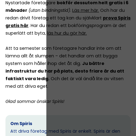
Nystartade företagare
bokför dessutom helt gratis i 6
månader
(utan bindningstid)
.
Läs mer här.
Och har du
redan drivit företag ett tag kan du självklart
prova Spiris
gratis här
. Har du redan ett bokföringsprogram är det
superlätt att byta,
läs hur du gör här.
Att ta semester som företagare handlar inte om att
lämna allt åt slumpen – det handlar om att bygga
system som håller ihop det åt dig.
Ju bättre
infrastruktur du har på plats, desto friare är du att
faktiskt vara ledig.
Och det är väl ändå lite av vitsen
med att driva eget.
Glad sommar önskar Spiris!
Om Spiris
Att driva företag med Spiris är enkelt. Spiris är den