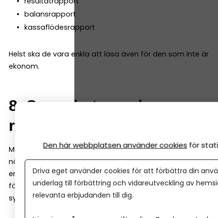
resultatrapport
balansrapport
kassaflödesrapport
Helst ska de vara enkla att läsa även för den som inte är
ekonom.
8. Samarbete med
redovisningskonsult
Den här webbplatsen använder cookies
för sta
Många företag väljer att anlita en redovisningskonsult
när de växer. Då är det viktigt att programmet gör det
Driva eget använder cookies för att förbättra din anvä
enkelt att dela bokföringen. Många system låter både
underlag till förbättring och vidareutveckling av hems
företagaren och redovisningskonsulten arbeta i samma
relevanta erbjudanden till dig.
system samtidigt.