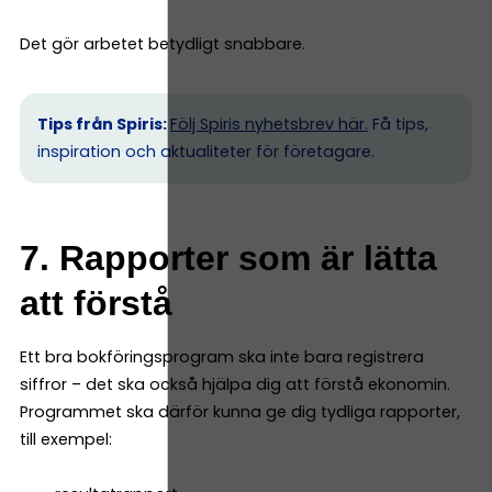
Det gör arbetet betydligt snabbare.
Tips från Spiris:
Följ Spiris nyhetsbrev här.
Få tips,
inspiration och aktualiteter för företagare.
7. Rapporter som är lätta
att förstå
Ett bra bokföringsprogram ska inte bara registrera
siffror – det ska också hjälpa dig att förstå ekonomin.
Programmet ska därför kunna ge dig tydliga rapporter,
till exempel: