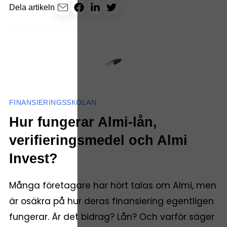
Dela artikeln
FINANSIERINGSSKOLAN
Hur fungerar Almi-lån,
verifieringsmedel och Almi
Invest?
Många företagare har hört talas om Almi, men
är osäkra på hur deras finansiering egentligen
fungerar. Är det bidrag? Lån? Och varför säger