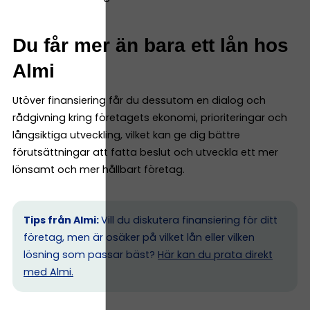
Du får mer än bara ett lån hos
Almi
Utöver finansiering får du dessutom en dialog och
rådgivning kring företagets ekonomi, prioriteringar och
långsiktiga utveckling, vilket kan ge dig bättre
förutsättningar att fatta beslut och utveckla ett mer
lönsamt och mer hållbart företag.
Tips från Almi:
Vill du diskutera finansiering för ditt
företag, men är osäker på vilket lån eller vilken
lösning som passar bäst?
Här kan du prata direkt
med Almi.