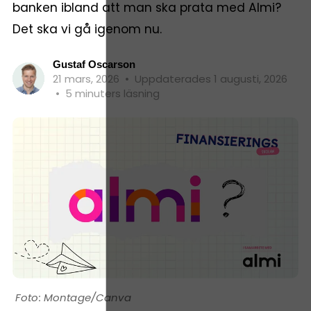
banken ibland att man ska prata med Almi?
Det ska vi gå igenom nu.
Gustaf Oscarson
21 mars, 2026
•
Uppdaterades 1 augusti, 2026
•
5 minuters läsning
Montage/Canva