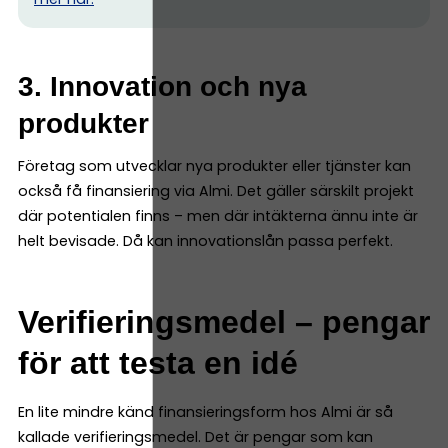
3. Innovation och nya
produkter
Företag som utvecklar nya produkter eller tjänster kan
också få finansiering via Almi. Det gäller särskilt projekt
där potentialen finns – men där intäkterna ännu inte är
helt bevisade. Då kan innovationslån passa perfekt.
Verifieringsmedel – pengar
för att testa en idé
En lite mindre känd finansieringsform hos Almi är så
kallade verifieringsmedel. Det är pengar som kan