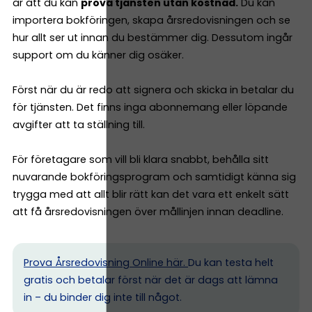
är att du kan
prova tjänsten utan kostnad.
Du kan
importera bokföringen, skapa årsredovisningen och se
hur allt ser ut innan du bestämmer dig. Dessutom ingår
support om du känner dig osäker.
Först när du är redo att signera och skicka in betalar du
för tjänsten. Det finns inga abonnemang eller löpande
avgifter att ta ställning till.
För företagare som vill bli klara snabbt, behålla sitt
nuvarande bokföringsprogram och samtidigt känna sig
trygga med att allt blir rätt kan det vara ett enkelt sätt
att få årsredovisningen över mållinjen innan deadline.
Prova Årsredovisning Online här.
Du kan testa helt
gratis och betalar först när det är dags att lämna
in – du binder dig inte till något.