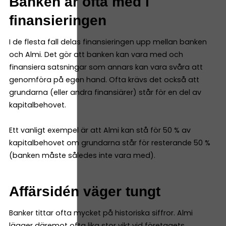
Banken är ofta med i
finansieringen
I de flesta fall delas finansieringen upp mellan banken
och Almi. Det gör att banken kan vara med och
finansiera satsningar som annars kan vara svåra att
genomföra på egen hand. Ofta krävs det också att
grundarna (eller andra finansiärer) står för en del av
kapitalbehovet.
Ett vanligt exempel är att Almi kan stå för 50 % av
kapitalbehovet om grundarna står för resterande 50 %
(banken måste således inte vara med).
Affärsidén väger tungt
Banker tittar ofta mycket på historiska siffror. Almi
lägger däremot ofta lika stor vikt vid företagets