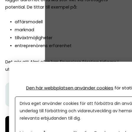
potential. De tittar till exempel på:
affärsmodell
marknad
tillväxtmöjligheter
entreprenörens erfarenhet
Det gör att Almi ofta kan finansiera företag tidigare i
utvecklingen än vad banker gör.
Den här webbplatsen använder cookies
för sta
Tips från Almi:
I den här videon får du veta hur ett
Almilån fungerar.
Driva eget använder cookies för att förbättra din anvä
underlag till förbättring och vidareutveckling av hems
relevanta erbjudanden till dig.