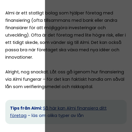
Almi är ett statligt bolag som hjälper företag med
finansiering (ofta tillsammans med bank eller andra
finansiärer för att möjliggöra investeringar och
utveckling). Ofta är det företag med lite högre risk, eller i
ett tidigt skede, som vänder sig till Almi. Det kan också
passa bra när företaget ska växa med nya idéer och
innovationer.
Alright, nog snackat. Låt oss gå igenom hur finansiering
via Almi fungerar – för det kan faktiskt handla om såväl
lån som verifieringsmedel och riskkapital.
Tips från Almi:
Så här kan Almi finansiera ditt
företag
– läs om olika typer av lån