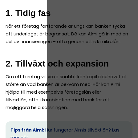
1. Tidig fas
När ett företag fortfarande är ungt kan banken tycka
att underlaget är begränsat. Då kan Almi gå in med en
del av finansieringen – ofta genom ett s k mikrolån.
2. Tillväxt och expansion
Om ett företag vill växa snabbt kan kapitalbehovet bli
större än vad banken är bekväm med. Här kan Almi
hjälpa till med exempelvis företagslån eller
tillväxtlån, ofta i kombination med bank för att
möjliggöra hela satsningen.
Tips från Almi:
Hur fungerar Almis tillväxtlån?
Läs
mer här.