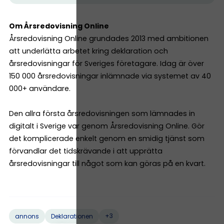
Om Årsredovisning Online
Årsredovisning Online grundades 2013 med ambitionen
att underlätta arbetet kring deklaration och
årsredovisningar för Sveriges företagare. Idag är över
150 000 årsredovisningar inlämnade via systemet av 40
000+ användare.
Den allra första årsredovisningen som lämnades in
digitalt i Sverige var genom Årsredovisning Online. Gör
det komplicerade enkelt genom en smidig tjänst som
förvandlar det tidskrävande i att upprätta
årsredovisningar till något som kan göras på en kvart.
+3
annons
Deklarationen