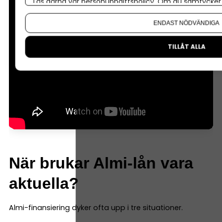
Läs gärna vår
personuppgiftspolicy
. Om du samtycker t
Om du vill ändra ditt val i efterhand hittar du den möjl
ENDAST NÖDVÄNDIGA
TILLÅT ALLA
När brukar Almi-lån vara
aktuella?
Almi-finansiering dyker ofta upp i tre situationer.