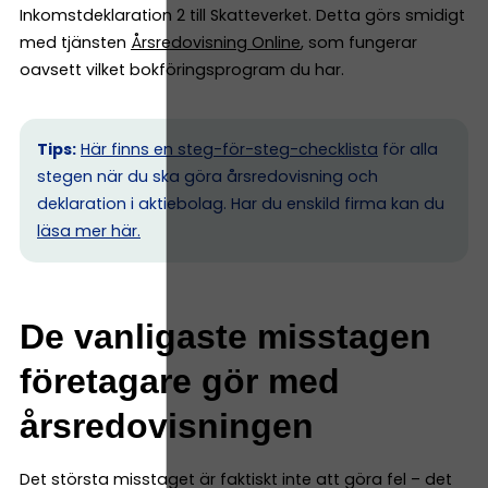
Inkomstdeklaration 2 till Skatteverket. Detta görs smidigt
med tjänsten
Årsredovisning Online
, som fungerar
oavsett vilket bokföringsprogram du har.
Tips:
Här finns en steg-för-steg-checklista
för alla
stegen när du ska göra årsredovisning och
deklaration i aktiebolag. Har du enskild firma kan du
l
äsa mer här.
De vanligaste misstagen
företagare gör med
årsredovisningen
Det största misstaget är faktiskt inte att göra fel – det