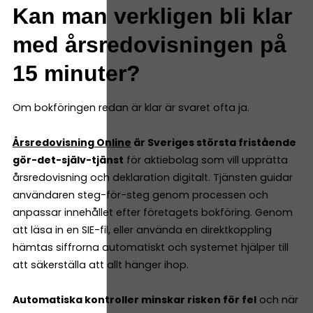
Kan man verkligen bli klar
med årsredovisningen på
15 minuter?
Om bokföringen redan är klar är svaret ofta ja.
Årsredovisning Online
är Sveriges största fristående
gör-det-själv-tjänst
för aktiebolag som vill upprätta
årsredovisning och deklaration digitalt. Tjänsten guidar
användaren steg-för-steg genom processen och
anpassar innehållet efter företagets bokföring. Genom
att läsa in en SIE-fil, eller använda en direktkoppling
hämtas siffrorna automatiskt och systemet hjälper till
att säkerställa att allt hänger ihop.
Automatiska kontroller minskar risken för fel
och när