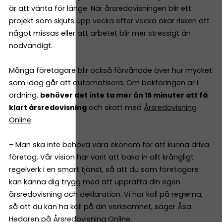
är att vänta för länge. När årsredovisningen blir ett
projekt som skjuts upp vecka efter vecka ökar risken att
något missas eller att arbetet blir mer stressigt än
nödvändigt.
Många företagare blir också förvånade över hur mycket
som idag går att automatisera. Om bokföringen är i
ordning,
behöver det inte ta mer än 15 minuter att få
klart årsredovisning
och skatt med
Årsredovisning
Online
.
– Man ska inte behöva vara ekonom för att kunna driva
företag. Vår vision har varit att baka in allt krångligt
regelverk i en smart tjänst, så att du som företagare
kan känna dig trygg med att upprätta din egen
årsredovisning och deklaration. Vi har koll på reglerna,
så att du kan ha koll på din verksamhet, säger Åsa
Hedgren på Årsredovisning Online.