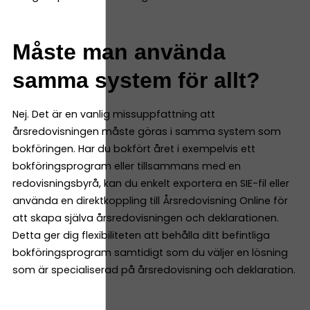
Måste man använda
samma system för allt?
Nej. Det är en vanlig missuppfattning att
årsredovisningen måste göras i samma system som
bokföringen. Har du bokfört året i exempelvis ett
bokföringsprogram eller tillsammans med en
redovisningsbyrå, kan du enkelt exportera en SIE-fil eller
använda en direktkoppling till Årsredovisning Online för
att skapa själva årsredovisningen och deklarationen.
Detta ger dig flexibiliteten att behålla ditt befintliga
bokföringsprogram samtidigt som du väljer en lösning
som är specialiserad på årsredovisning och deklaration.