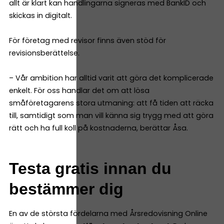
allt är klart kan handlingarna signeras med BankID och
skickas in digitalt.
För företag med revisor finns även stöd för
revisionsberättelse.
– Vår ambition har alltid varit att göra det komplicerade
enkelt. För oss handlar det om att lösa
småföretagarens stora utmaning: att få tiden att räcka
till, samtidigt som man vill känna sig trygg med att göra
rätt och ha full koll på kostnaderna, berättar Åsa.
Testa gratis innan du
bestämmer dig
En av de största fördelarna med Årsredovisning Online