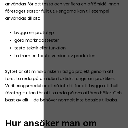
användas för att testa och verifiera en affärsidé innan
företaget satsar fullt ut. Pengarna kan till exempel
användas till att:
bygga en prototyp
göra marknadstester
testa teknik eller funktion
ta fram en första version av produkten
Syftet är att minska risken i tidiga projekt genom att
först ta reda på om idén faktiskt fungerar i praktiken.
Verifieringsmedel är alltså inte till för att bygga ett helt
företag – utan för att ta reda på om affären håller. Och
bäst av allt – de behöver normalt inte betalas tillbaka.
Hur ansöker man om