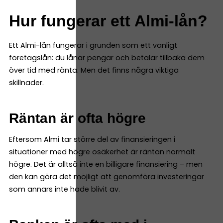
Hur fungerar ett Almi-lån?
Ett Almi-lån fungerar i grunden som ett vanligt
företagslån: du lånar pengar och betalar tillbaka dem
över tid med ränta. Men det finns några viktiga
skillnader.
Räntan är ofta högre
Eftersom Almi tar större del av finansieringen i
situationer med högre osäkerhet är räntan normalt
högre. Det är alltså inte en billigare finansiering – men
den kan göra det möjligt att genomföra investeringar
som annars inte hade blivit av.