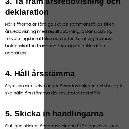
3. Ta fram årsredovisning och
deklaration
När siffrorna är färdiga ska de sammanställas till en
årsredovisning med resultaträkning, balansräkning,
förvaltningsberättelse och noter. Samtidigt räknas
bolagsskatten fram och företagets deklaration
upprättas.
4. Håll årsstämma
Styrelsen ska skriva under årsredovisningen och bolaget
ska hålla årsstämma där resultatet fastställs.
5. Skicka in handlingarna
Slutligen skickas årsredovisningen till Bolagsverket och