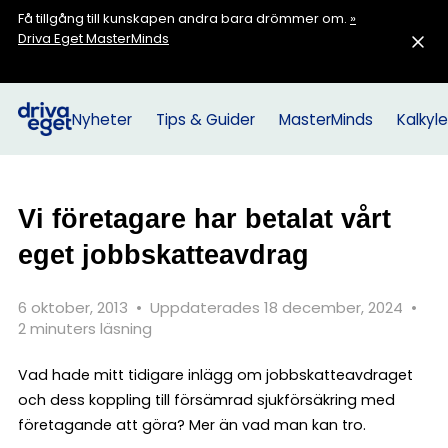
Få tillgång till kunskapen andra bara drömmer om.
»
Driva Eget MasterMinds
Nyheter
Tips & Guider
MasterMinds
Kalkyle
Vi företagare har betalat vårt
eget jobbskatteavdrag
6 oktober, 2013
•
Uppdaterades 18 december, 2024
•
2 minuters läsning
Vad hade mitt tidigare inlägg om jobbskatteavdraget
och dess koppling till försämrad sjukförsäkring med
företagande att göra? Mer än vad man kan tro.