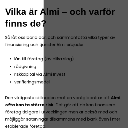
Vilka är Almi – och varför
finns de?
Så låt oss börja där, och sammanfatta vilka typer av
finansiering och tjänster Almi erbjuder:
lån till företag (av olika slag)
rådgivning
riskkapital via Almi Invest
verifieringsmedel
Den viktigaste skillnaden mot en vanlig bank är att
Almi
ofta kan ta större risk.
Det gör att de kan finansiera
företag tidigare i utvecklingen men är också med och
möjliggör satsningar tillsammans med bank även i mer
etablerade företag.