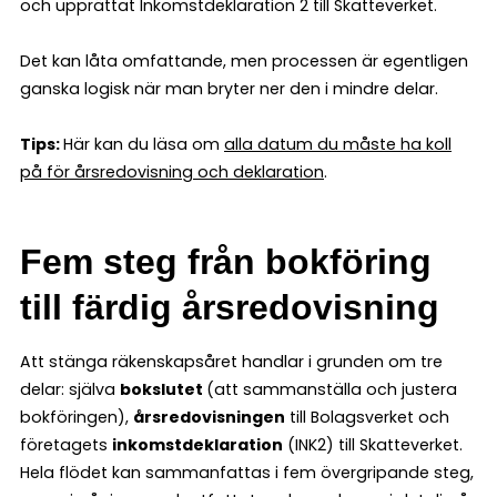
och upprättat Inkomstdeklaration 2 till Skatteverket.
Det kan låta omfattande, men processen är egentligen
ganska logisk när man bryter ner den i mindre delar.
Tips:
Här kan du läsa om
alla datum du måste ha koll
på för årsredovisning och deklaration
.
Fem steg från bokföring
till färdig årsredovisning
Att stänga räkenskapsåret handlar i grunden om tre
delar: själva
bokslutet
(att sammanställa och justera
bokföringen),
årsredovisningen
till Bolagsverket och
företagets
inkomstdeklaration
(INK2) till Skatteverket.
Hela flödet kan sammanfattas i fem övergripande steg,