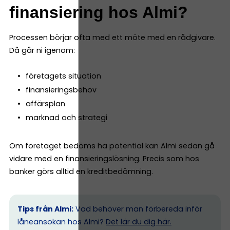
finansiering hos Almi?
Processen börjar ofta med ett möte med en rådgivare.
Då går ni igenom:
företagets situation
finansieringsbehov
affärsplan
marknad och strategi
Om företaget bedöms ha potential kan Almi sedan gå
vidare med en finansieringslösning. Precis som hos
banker görs alltid en kreditbedömning.
Tips från Almi:
Vad behöver man förbereda inför
låneansökan hos Almi?
Det lär du dig här.