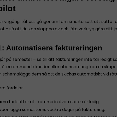
ilot
ör vi igång. Låt oss gå igenom fem smarta sätt att sätta 
ot – så att du kan slappna av och låta verktyg göra ditt j
1: Automatisera faktureringen
år på semester – se till att faktureringen inte tar ledigt s
 återkommande kunder eller abonnemang kan du skapa f
h schemalägga dem så att de skickas automatiskt vid rät
era fördelar:
rna fortsätter att komma in även när du är ledig.
ipper lägga semesterns vackra dagar på fakturering.