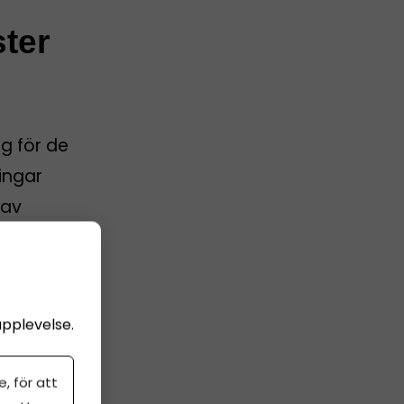
ster
g för de
ingar
 av
ra
upplevelse.
, för att