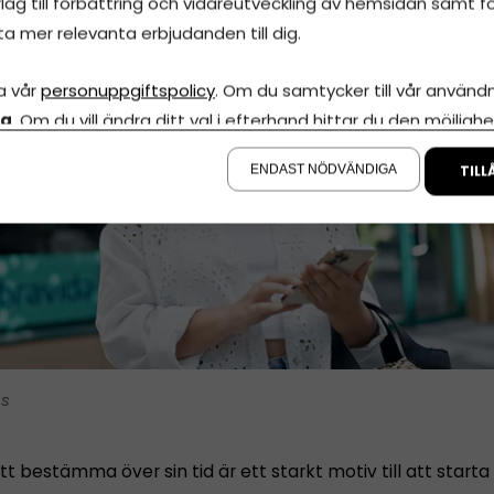
lag till förbättring och vidareutveckling av hemsidan samt fö
ta mer relevanta erbjudanden till dig.
a vår
personuppgiftspolicy
. Om du samtycker till vår användni
la
. Om du vill ändra ditt val i efterhand hittar du den möjlighe
å sidan.
ENDAST NÖDVÄNDIGA
TILL
is
tt bestämma över sin tid är ett starkt motiv till att starta