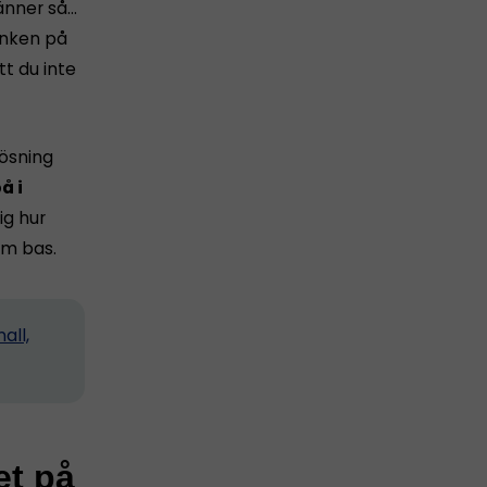
känner så…
tanken på
tt du inte
lösning
å i
ig hur
m bas.
all,
et på