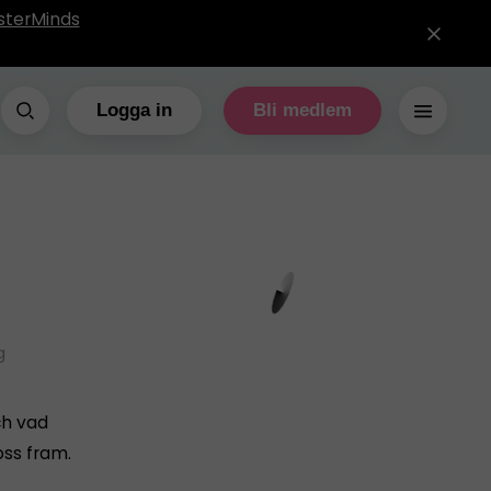
sterMinds
Logga in
Bli medlem
g
ch vad
oss fram.