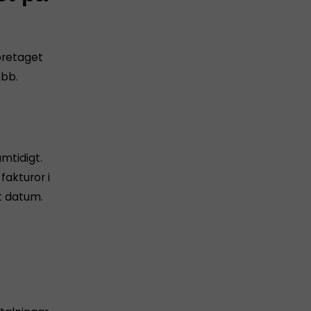
företaget
obb.
amtidigt.
akturor i
t datum.