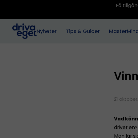
Få tillg
Nyheter
Tips & Guider
MasterMin
Vinn
21 oktober
Vad känn
driver en?
Man lär si