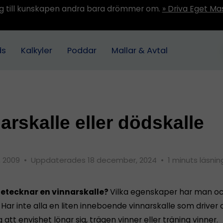
ång till kunskapen andra bara drömmer om.
» Driva Eget Ma
ds
Kalkyler
Poddar
Mallar & Avtal
arskalle eller dödskalle
, 2009
•
Uppdaterades 18 december, 2024
•
1 minuts läsnin
etecknar en vinnarskalle?
Vilka egenskaper har man o
 Har inte alla en liten inneboende vinnarskalle som driver 
g att envishet lönar sig, trägen vinner eller träning vinner.