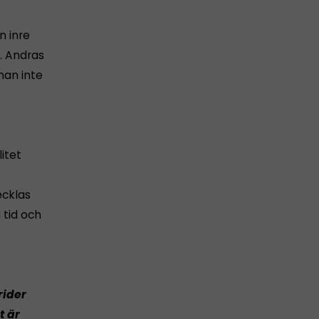
n inre
. Andras
man inte
litet
ecklas
 tid och
rider
t är