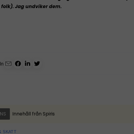
 folk). Jag undviker dem.
ln
NS
Innehåll från
Spiris
& SKATT