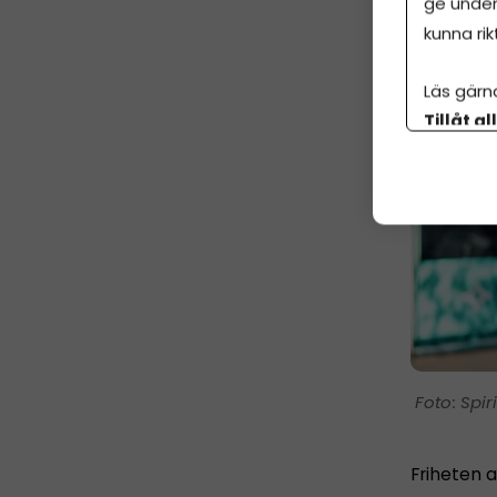
ge under
kunna rik
Läs gärn
Tillåt al
botten p
Spir
Friheten a