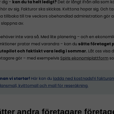
r dig –
kan du ta helt ledigt?
Det är långt ifrån alla som 
ör av sig. Fakturor ska skickas. Kvittona hopar sig. Och 
tillbaka till tre veckors obehandlad administration gör a
n slappna av.
ehöver inte vara så. Med lite planering – och en ekonomi
funktioner pratar med varandra – kan du
sätta företaget p
utopilot och faktiskt vara ledig i sommar.
Låt oss visa d
etagare gör – med exempelvis
Spiris ekonomiplattform
so
nnan vi startar!
Här kan du
ladda ned kostnadsfri fakturam
lansmall, kvittomall och mall för reseräkning.
tter andra företagare företag