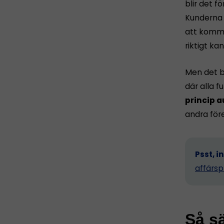
blir det fö
Kunderna h
att komma 
riktigt ka
Men det b
där alla 
princip a
andra för
Psst, i
affärsp
Så sä