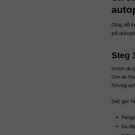
autop
Okej, då k
på autopil
Steg 
Innan du g
Om du har
förväg oc
Det ger fl
Penga
Du sl