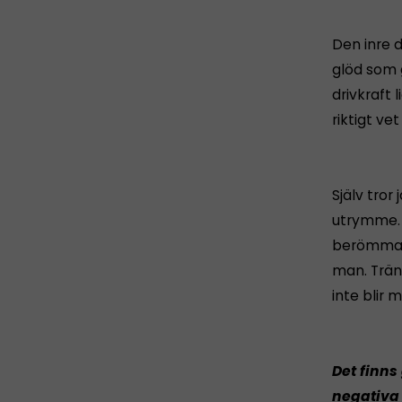
Den inre d
glöd som 
drivkraft 
riktigt ve
Själv tror
utrymme. 
berömma os
man. Trän
inte blir 
Det finns
negativa 