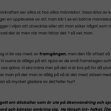
rivkraften ser olika ut hos olika människor. Vissa drivs av e
ger en upplevelse av att man blir t ex en bättre människa
ligger i viljan att utvecklas eller att man söker något som 
t vad det är men när man hittar det ? så vet man.
 jag vi lär oss mest av
framgången
, men den får oftast så 
Vi vuxna är dåliga på att njuta av de små framstegen och
s själva. Vi ska träna mer på det vi är bra på för då utv
ar man på det man är dålig på så är det mest slöseri med
man så mycket gladare av det?eller hur?
 gott om döskallar som är ute på ökenvandring och sp
ord och känslor omkring sig. He lönsch int- folket. (De