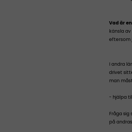
Vad är en
känsla av 
eftersom j
I andra l
drivet sit
man måst
- hjälpa ti
Fråga sig 
på andras 