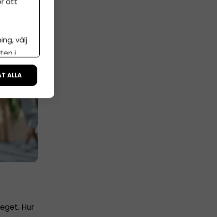
r att
ng, välj
ten i
ÅT ALLA
 eget. Hur