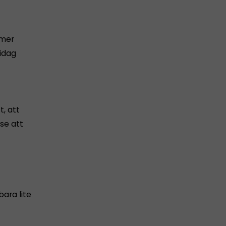
 mer
 idag
, att
nse att
bara lite