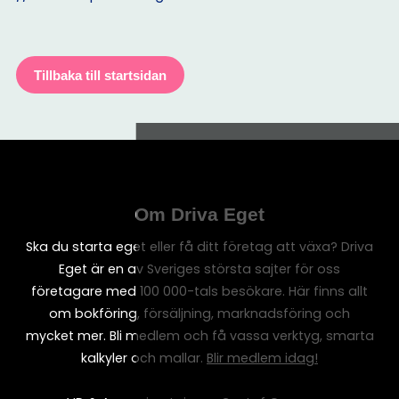
Tillbaka till startsidan
Om Driva Eget
Ska du starta eget eller få ditt företag att växa? Driva
Eget är en av Sveriges största sajter för oss
företagare med 100 000-tals besökare. Här finns allt
om bokföring, försäljning, marknadsföring och
mycket mer. Bli medlem och få vassa verktyg, smarta
kalkyler och mallar.
Blir medlem idag!