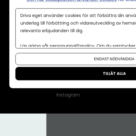
Annonspolicy
Driva eget använder cookies för att förbättra din anvä
Tillgänglighet
underlag till förbättring och vidareutveckling av hems
relevanta erbjudanden till dig.
Kontakt
Om oss
Läs gärna vår
personuppgiftspolicy
. Om du samtycker t
Nyhetsbrev
Om du vill ändra ditt val i efterhand hittar du den möjl
ENDAST NÖDVÄNDIGA
CMS för medier
Facebook
TILLÅT ALLA
LinkedIn
Instagram