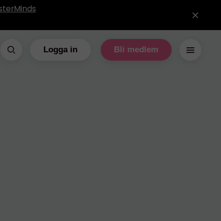
sterMinds
Logga in
Bli medlem