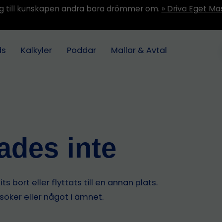
ång till kunskapen andra bara drömmer om.
» Driva Eget Ma
ds
Kalkyler
Poddar
Mallar & Avtal
tades inte
s bort eller flyttats till en annan plats.
 söker eller något i ämnet.