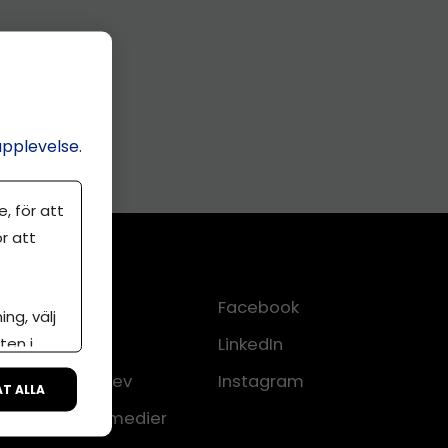
upplevelse.
, för att
r att
Kontakt
Facebook
ng, välj
ten i
Om oss
LinkedIn
lkor
Nyhetsbrev
Instagram
ÅT ALLA
CMS för medier