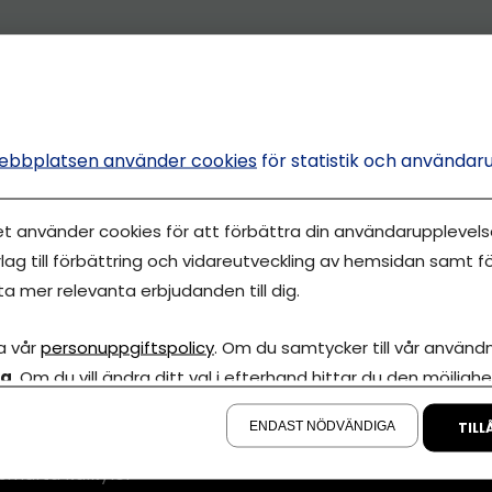
ebbplatsen använder cookies
för statistik och användar
et använder cookies för att förbättra din användarupplevelse
lag till förbättring och vidareutveckling av hemsidan samt fö
ta mer relevanta erbjudanden till dig.
Annonsera
a vår
personuppgiftspolicy
. Om du samtycker till vår användni
la
. Om du vill ändra ditt val i efterhand hittar du den möjlighe
Om cookies
iva Eget är en
å sidan.
00 000-tals
Våra användarvil
ENDAST NÖDVÄNDIGA
TILL
marknadsföring
Policy för AI
smarta kalkyler