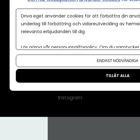
Annonspolicy
Driva eget använder cookies för att förbättra din anvä
Tillgänglighet
underlag till förbättring och vidareutveckling av hems
relevanta erbjudanden till dig.
Kontakt
Om oss
Läs gärna vår
personuppgiftspolicy
. Om du samtycker t
Nyhetsbrev
Om du vill ändra ditt val i efterhand hittar du den möjl
ENDAST NÖDVÄNDIGA
CMS för medier
Facebook
TILLÅT ALLA
LinkedIn
Instagram