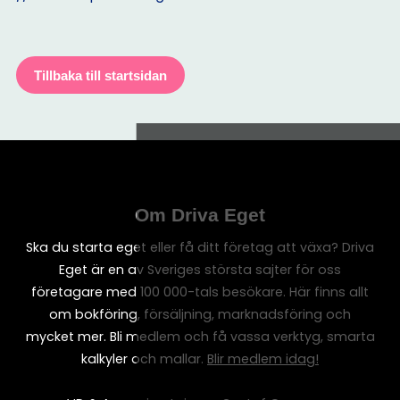
Tillbaka till startsidan
Om Driva Eget
Ska du starta eget eller få ditt företag att växa? Driva
Eget är en av Sveriges största sajter för oss
företagare med 100 000-tals besökare. Här finns allt
om bokföring, försäljning, marknadsföring och
mycket mer. Bli medlem och få vassa verktyg, smarta
kalkyler och mallar.
Blir medlem idag!