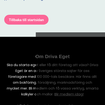
Tillbaka till startsidan
Om Driva Eget
Ska du starta eget eller få ditt företag att växa? Driva
Eget är en av Sveriges största sajter för oss
företagare med 100 000-tals besökare. Här finns allt
om bokföring, försäljning, marknadsföring och
mycket mer. Bli medlem och få vassa verktyg, smarta
kalkyler och mallar.
Blir medlem idag!