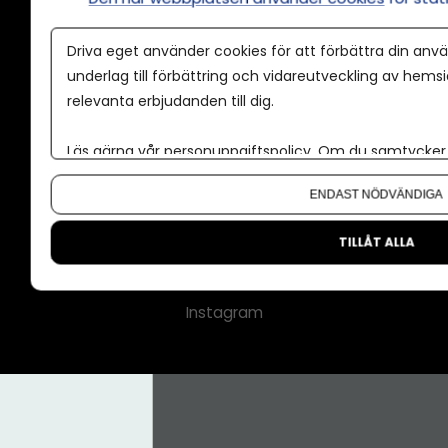
Annonspolicy
Driva eget använder cookies för att förbättra din anvä
Tillgänglighet
underlag till förbättring och vidareutveckling av hems
relevanta erbjudanden till dig.
Kontakt
Om oss
Läs gärna vår
personuppgiftspolicy
. Om du samtycker t
Nyhetsbrev
Om du vill ändra ditt val i efterhand hittar du den möjl
ENDAST NÖDVÄNDIGA
CMS för medier
Facebook
TILLÅT ALLA
LinkedIn
Instagram