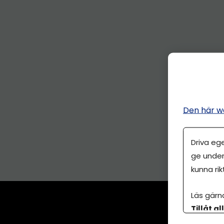
Den här w
Driva eg
ge under
kunna rik
Läs gärn
Tillåt al
botten p