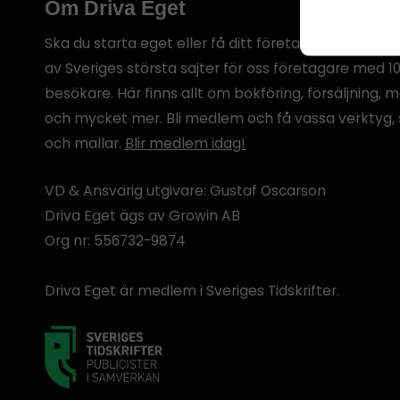
Om Driva Eget
Ska du starta eget eller få ditt företag att växa? Dr
av Sveriges största sajter för oss företagare med 1
besökare. Här finns allt om bokföring, försäljning, 
och mycket mer. Bli medlem och få vassa verktyg, 
och mallar.
Blir medlem idag!
VD & Ansvarig utgivare: Gustaf Oscarson
Driva Eget ägs av Growin AB
Org nr: 556732-9874
Driva Eget är medlem i Sveriges Tidskrifter.