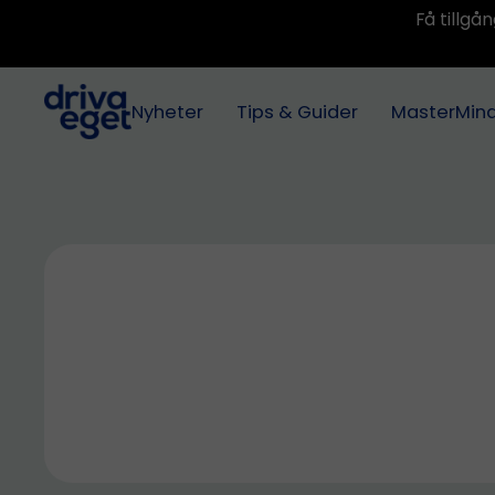
Få tillg
Nyheter
Tips & Guider
MasterMin