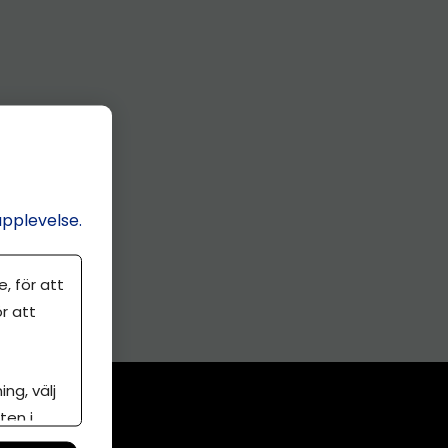
upplevelse.
, för att
r att
ng, välj
ten i