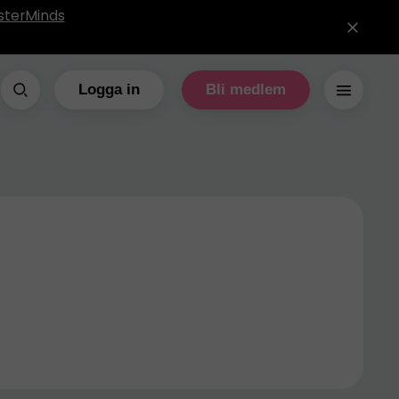
sterMinds
Logga in
Bli medlem