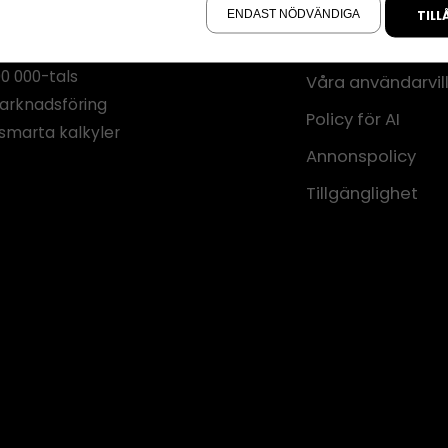
Annonsera
ENDAST NÖDVÄNDIGA
TILL
Om cookies
iva Eget är en
00 000-tals
Våra användarvil
marknadsföring
Policy för AI
smarta kalkyler
Annonspolicy
Tillgänglighet