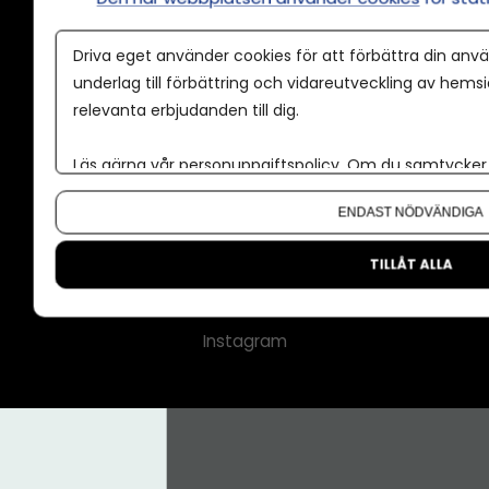
Annonspolicy
Driva eget använder cookies för att förbättra din anvä
Tillgänglighet
underlag till förbättring och vidareutveckling av hems
relevanta erbjudanden till dig.
Kontakt
Om oss
Läs gärna vår
personuppgiftspolicy
. Om du samtycker t
Nyhetsbrev
Om du vill ändra ditt val i efterhand hittar du den möjl
ENDAST NÖDVÄNDIGA
CMS för medier
Facebook
TILLÅT ALLA
LinkedIn
Instagram