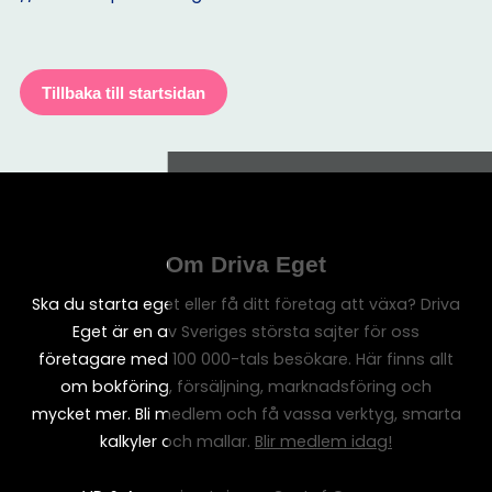
Tillbaka till startsidan
Om Driva Eget
Ska du starta eget eller få ditt företag att växa? Driva
Eget är en av Sveriges största sajter för oss
företagare med 100 000-tals besökare. Här finns allt
om bokföring, försäljning, marknadsföring och
mycket mer. Bli medlem och få vassa verktyg, smarta
kalkyler och mallar.
Blir medlem idag!