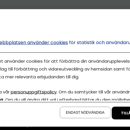
ebbplatsen använder cookies
för statistik och användar
et använder cookies för att förbättra din användarupplevelse
lag till förbättring och vidareutveckling av hemsidan samt fö
ta mer relevanta erbjudanden till dig.
Annonsera
a vår
personuppgiftspolicy
. Om du samtycker till vår användni
la
. Om du vill ändra ditt val i efterhand hittar du den möjlighe
Om cookies
iva Eget är en
å sidan.
00 000-tals
Våra användarvil
ENDAST NÖDVÄNDIGA
TILL
marknadsföring
Policy för AI
smarta kalkyler