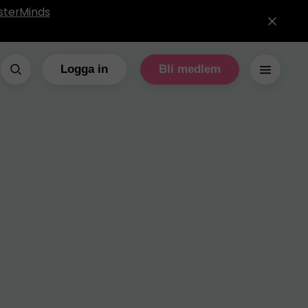
sterMinds
Logga in
Bli medlem