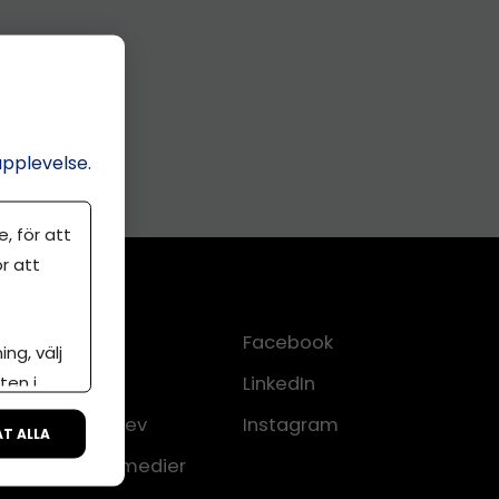
upplevelse.
, för att
r att
Kontakt
Facebook
ng, välj
ten i
Om oss
LinkedIn
lkor
Nyhetsbrev
Instagram
ÅT ALLA
CMS för medier