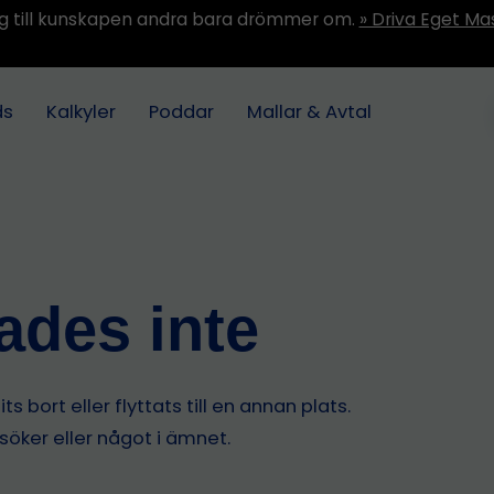
ång till kunskapen andra bara drömmer om.
» Driva Eget Ma
ds
Kalkyler
Poddar
Mallar & Avtal
tades inte
s bort eller flyttats till en annan plats.
 söker eller något i ämnet.