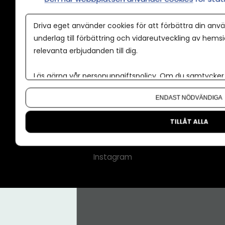
Annonspolicy
Driva eget använder cookies för att förbättra din anvä
Tillgänglighet
underlag till förbättring och vidareutveckling av hems
relevanta erbjudanden till dig.
Kontakt
Om oss
Läs gärna vår
personuppgiftspolicy
. Om du samtycker t
Nyhetsbrev
Om du vill ändra ditt val i efterhand hittar du den möjl
ENDAST NÖDVÄNDIGA
CMS för medier
Facebook
TILLÅT ALLA
LinkedIn
Instagram