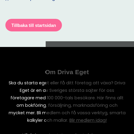
Tillbaka till startsidan
Om Driva Eget
Ska du starta eget eller få ditt företag att växa? Driva
Eget är en av Sveriges största sajter för oss
företagare med 100 000-tals besökare. Här finns allt
om bokföring, försäljning, marknadsföring och
mycket mer. Bli medlem och få vassa verktyg, smarta
kalkyler och mallar.
Blir medlem idag!