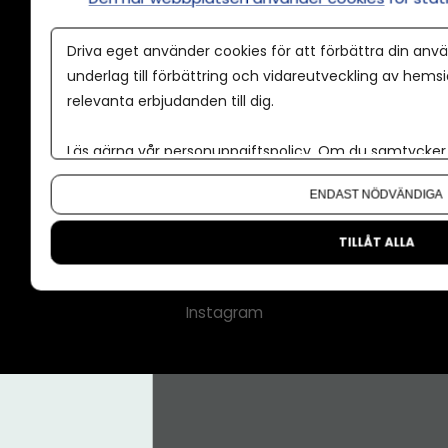
Annonspolicy
Driva eget använder cookies för att förbättra din anvä
Tillgänglighet
underlag till förbättring och vidareutveckling av hems
relevanta erbjudanden till dig.
Kontakt
Om oss
Läs gärna vår
personuppgiftspolicy
. Om du samtycker t
Nyhetsbrev
Om du vill ändra ditt val i efterhand hittar du den möjl
ENDAST NÖDVÄNDIGA
CMS för medier
Facebook
TILLÅT ALLA
LinkedIn
Instagram