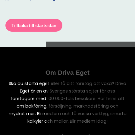
Tillbaka till startsidan
Om Driva Eget
Ska du starta eget eller få ditt företag att växa? Driva
Eget är en av Sveriges största sajter för oss
företagare med 100 000-tals besökare. Här finns allt
om bokföring, försäljning, marknadsföring och
mycket mer. Bli medlem och få vassa verktyg, smarta
kalkyler och mallar.
Blir medlem idag!