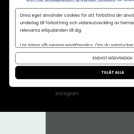
Annonspolicy
Driva eget använder cookies för att förbättra din anvä
Tillgänglighet
underlag till förbättring och vidareutveckling av hems
relevanta erbjudanden till dig.
Kontakt
Om oss
Läs gärna vår
personuppgiftspolicy
. Om du samtycker t
Nyhetsbrev
Om du vill ändra ditt val i efterhand hittar du den möjl
ENDAST NÖDVÄNDIGA
CMS för medier
Facebook
TILLÅT ALLA
LinkedIn
Instagram