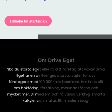
Tillbaka till startsidan
Om Driva Eget
Ska du starta eget eller få ditt företag att växa? Driva
Eget är en av Sveriges största sajter för oss
företagare med 100 000-tals besökare. Här finns allt
om bokföring, försäljning, marknadsföring och
mycket mer. Bli medlem och få vassa verktyg, smarta
kalkyler och mallar.
Blir medlem idag!