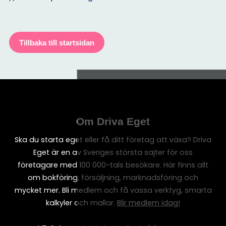
Tillbaka till startsidan
Om Driva Eget
Ska du starta eget eller få ditt företag att växa? Driva
Eget är en av Sveriges största sajter för oss
företagare med 100 000-tals besökare. Här finns allt
om bokföring, försäljning, marknadsföring och
mycket mer. Bli medlem och få vassa verktyg, smarta
kalkyler och mallar.
Blir medlem idag!