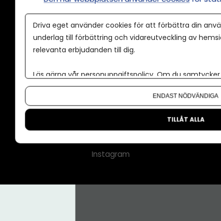
Annonspolicy
Driva eget använder cookies för att förbättra din anvä
Tillgänglighet
underlag till förbättring och vidareutveckling av hems
relevanta erbjudanden till dig.
Kontakt
Om oss
Läs gärna vår
personuppgiftspolicy
. Om du samtycker t
Nyhetsbrev
Om du vill ändra ditt val i efterhand hittar du den möjl
ENDAST NÖDVÄNDIGA
CMS för medier
Facebook
TILLÅT ALLA
LinkedIn
Instagram