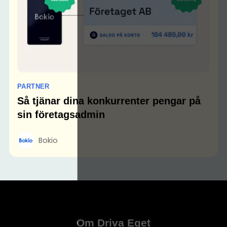
PARTNER
Så tjänar dina konkurrenter pengar på
sin företagsadmin
Bokio
Om Driva Eget