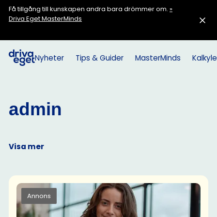
Få tillgång till kunskapen andra bara drömmer om.
»
Driva Eget MasterMinds
Nyheter
Tips & Guider
MasterMinds
Kalkyle
admin
Visa mer
Annons