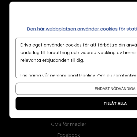
Annonsera
Den här webbplatsen använder cookies
för sta
Om cookies
Driva eget använder cookies för att förbättra din anvä
Våra användarvillkor
underlag till förbättring och vidareutveckling av hems
Policy för AI
relevanta erbjudanden till dig.
Annonspolicy
Läs gärna vår
personuppgiftspolicy
. Om du samtycker t
Tillgänglighet
Om du vill ändra ditt val i efterhand hittar du den möjl
ENDAST NÖDVÄNDIGA
Kontakt
Om oss
TILLÅT ALLA
Nyhetsbrev
CMS för medier
Facebook