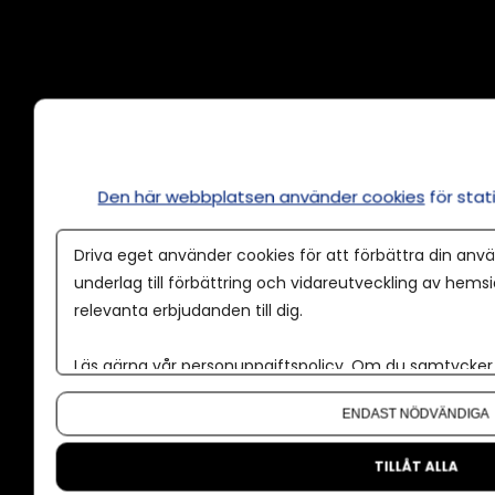
Annonsera
Om cookies
Våra användarvillkor
Den här webbplatsen använder cookies
för sta
Policy för AI
Driva eget använder cookies för att förbättra din anvä
Annonspolicy
underlag till förbättring och vidareutveckling av hems
relevanta erbjudanden till dig.
Tillgänglighet
Kontakt
Läs gärna vår
personuppgiftspolicy
. Om du samtycker t
Om oss
Om du vill ändra ditt val i efterhand hittar du den möjl
ENDAST NÖDVÄNDIGA
Nyhetsbrev
CMS för medier
TILLÅT ALLA