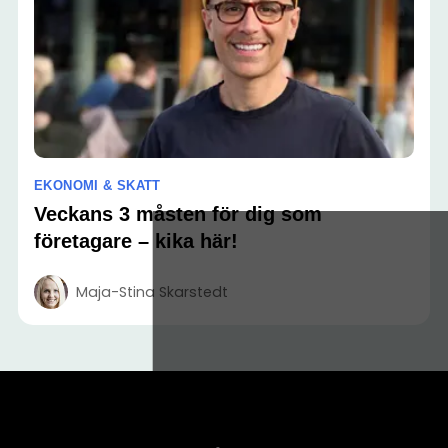
EKONOMI & SKATT
Veckans 3 måsten för dig som
företagare – kika här!
Maja-Stina Skarstedt