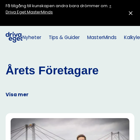
Få tillgång till kunskapen andra bara drömmer om.
»
Driva Eget MasterMinds
Nyheter
Tips & Guider
MasterMinds
Kalkyle
Årets Företagare
Visa mer