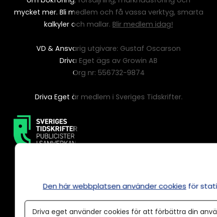
om bokföring, försäljning, marknadsföring och
mycket mer. Bli medlem och få vassa verktyg, smarta
kalkyler och mallar.
Blir medlem idag!
VD & Ansvarig utgivare: Gustaf Oscarson
Driva Eget ägs av Growin AB
Org nr: 556732-9874
Driva Eget är medlem i Sveriges Tidskrifter.
Den här webbplatsen använder cookies
för sta
Driva eget använder cookies för att förbättra din anvä
Annonsera