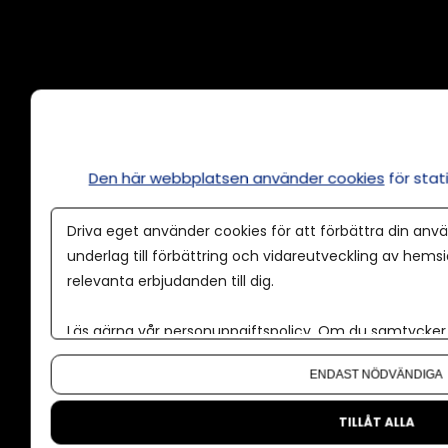
Annonsera
Om cookies
Våra användarvillkor
Den här webbplatsen använder cookies
för sta
Policy för AI
Driva eget använder cookies för att förbättra din anvä
Annonspolicy
underlag till förbättring och vidareutveckling av hems
relevanta erbjudanden till dig.
Tillgänglighet
Kontakt
Läs gärna vår
personuppgiftspolicy
. Om du samtycker t
Om oss
Om du vill ändra ditt val i efterhand hittar du den möjl
ENDAST NÖDVÄNDIGA
Nyhetsbrev
CMS för medier
TILLÅT ALLA