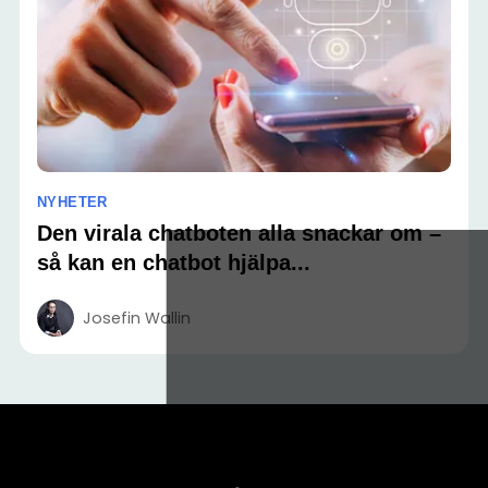
NYHETER
Den virala chatboten alla snackar om –
så kan en chatbot hjälpa...
Josefin Wallin