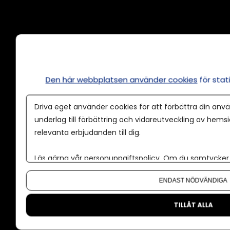
Annonsera
Om cookies
Våra användarvillkor
Den här webbplatsen använder cookies
för sta
Policy för AI
Driva eget använder cookies för att förbättra din anvä
Annonspolicy
underlag till förbättring och vidareutveckling av hems
Tillgänglighet
relevanta erbjudanden till dig.
Kontakt
Läs gärna vår
personuppgiftspolicy
. Om du samtycker t
Om oss
Om du vill ändra ditt val i efterhand hittar du den möjl
ENDAST NÖDVÄNDIGA
Nyhetsbrev
CMS för medier
TILLÅT ALLA
Facebook