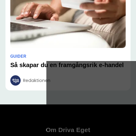
GUIDER
Så skapar du en framgångsrik e-handel
Redaktionen
Om Driva Eget