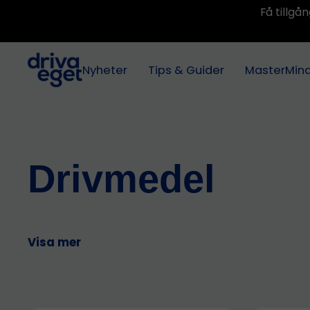
Få tillg
Nyheter
Tips & Guider
MasterMin
Drivmedel
Visa mer