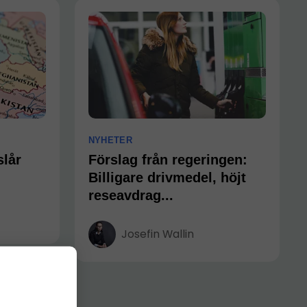
NYHETER
slår
Förslag från regeringen:
Billigare drivmedel, höjt
reseavdrag...
Josefin Wallin