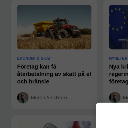
EKONOMI & SKATT
NYHETER
Företag kan få
Nya kr
återbetalning av skatt på el
regerin
och bränsle
företag
Martin Ahlström
Ma