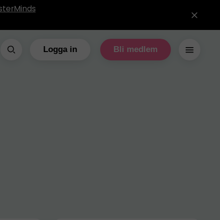
sterMinds
Logga in
Bli medlem