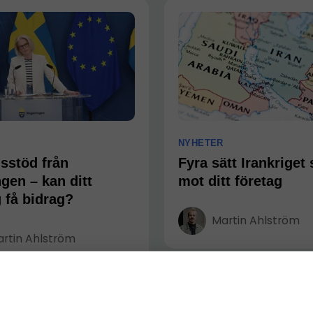
NYHETER
isstöd från
Fyra sätt Irankriget 
gen – kan ditt
mot ditt företag
 få bidrag?
Martin Ahlström
rtin Ahlström