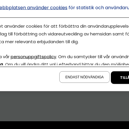
ebbplatsen använder cookies
för statistik och användar
et använder cookies för att förbättra din användarupplevelse
lag till förbättring och vidareutveckling av hemsidan samt fö
ta mer relevanta erbjudanden till dig.
a vår
personuppgiftspolicy
. Om du samtycker till vår användni
la
. Om du vill ändra ditt val i efterhand hittar du den möjlighe
å sidan.
ENDAST NÖDVÄNDIGA
TILL