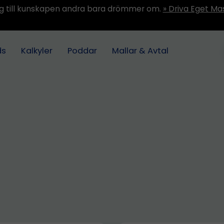
ång till kunskapen andra bara drömmer om.
» Driva Eget Ma
ds
Kalkyler
Poddar
Mallar & Avtal