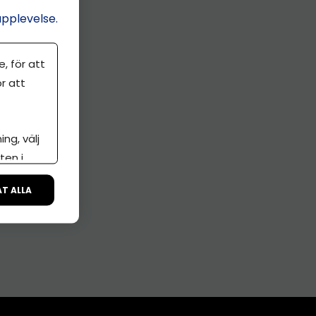
upplevelse.
, för att
r att
ng, välj
ten i
ÅT ALLA