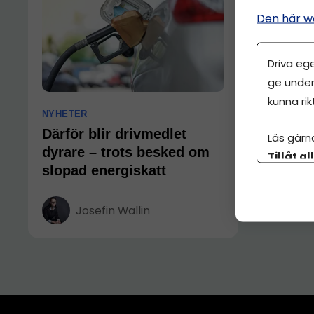
Den här w
Driva eg
ge under
kunna rik
NYHETER
Därför blir drivmedlet
Läs gärn
dyrare – trots besked om
Tillåt al
slopad energiskatt
botten p
Josefin Wallin