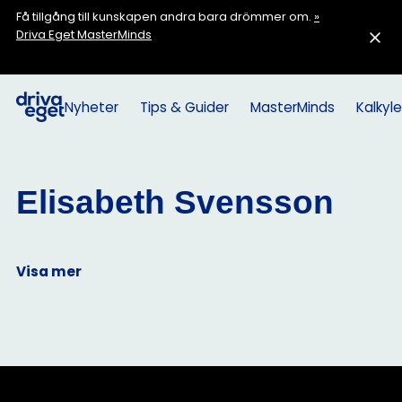
Få tillgång till kunskapen andra bara drömmer om.
»
Driva Eget MasterMinds
Nyheter
Tips & Guider
MasterMinds
Kalkyle
Elisabeth Svensson
Visa mer