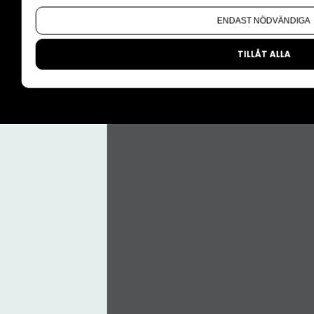
Om du vill ändra ditt val i efterhand hittar du den möjl
CMS för medier
ENDAST NÖDVÄNDIGA
Facebook
TILLÅT ALLA
LinkedIn
Instagram