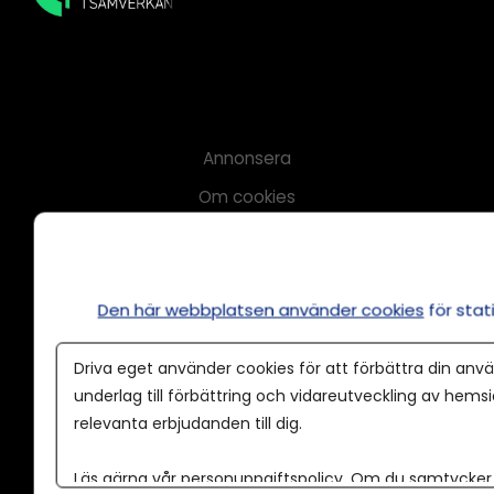
Annonsera
Om cookies
Våra användarvillkor
Policy för AI
Den här webbplatsen använder cookies
för sta
Annonspolicy
Tillgänglighet
Driva eget använder cookies för att förbättra din anvä
Kontakt
underlag till förbättring och vidareutveckling av hems
relevanta erbjudanden till dig.
Om oss
Nyhetsbrev
Läs gärna vår
personuppgiftspolicy
. Om du samtycker t