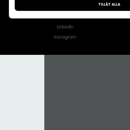
TILLÅT ALLA
CMS för medier
Facebook
LinkedIn
Instagram