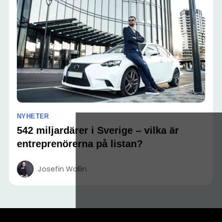
NYHETER
542 miljardärer i Sverige – vilka är
entreprenörerna på listan?
Josefin Wallin