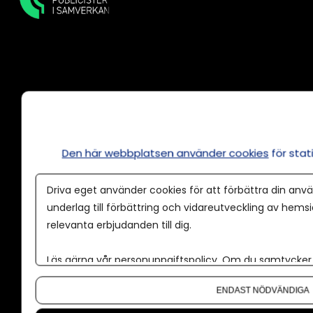
Annonsera
Om cookies
Den här webbplatsen använder cookies
för sta
Våra användarvillkor
Policy för AI
Driva eget använder cookies för att förbättra din anvä
Annonspolicy
underlag till förbättring och vidareutveckling av hems
relevanta erbjudanden till dig.
Tillgänglighet
Kontakt
Läs gärna vår
personuppgiftspolicy
. Om du samtycker t
Om du vill ändra ditt val i efterhand hittar du den möjl
Om oss
ENDAST NÖDVÄNDIGA
Nyhetsbrev