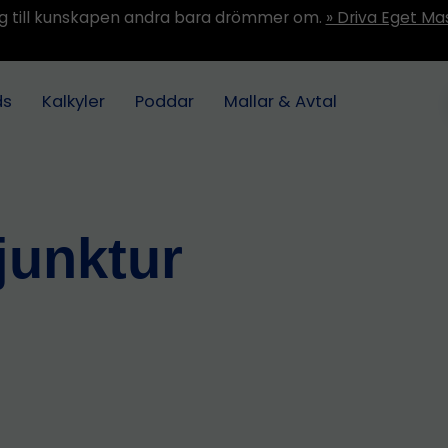
ång till kunskapen andra bara drömmer om.
» Driva Eget Ma
ds
Kalkyler
Poddar
Mallar & Avtal
junktur