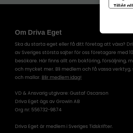
Tillåt al
botten p
Om Driva Eget
Ska du starta eget eller få ditt företag att växa? Dr
av Sveriges största sajter för oss företagare med 1
besökare. Här finns allt om bokföring, försäljning, 
och mycket mer. Bli medlem och få vassa verktyg, 
och mallar.
Blir medlem idag!
VD & Ansvarig utgivare: Gustaf Oscarson
Driva Eget ägs av Growin AB
Org nr: 556732-9874
Driva Eget är medlem i Sveriges Tidskrifter.