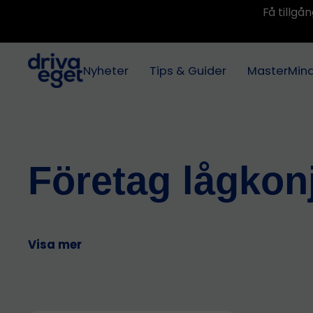
Få tillg
Nyheter
Tips & Guider
MasterMin
Företag lågkon
Visa mer