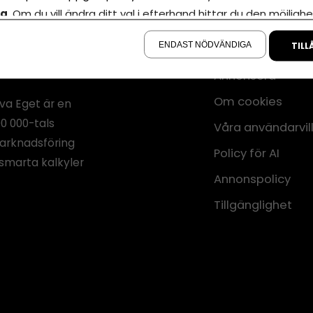
la
. Om du vill ändra ditt val i efterhand hittar du den möjlighe
å sidan.
ENDAST NÖDVÄNDIGA
TILL
Annonsera
Om cookies
iva Eget är en
00 000-tals
Våra användarvil
marknadsföring
Policy för AI
smarta kalkyler
Annonspolicy
Tillgänglighet