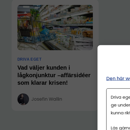
DRIVA EGET
Vad väljer kunden i
lågkonjunktur –affärsidéer
Den här w
som klarar krisen!
Driva eg
Josefin Wallin
ge under
kunna rik
Läs gärn