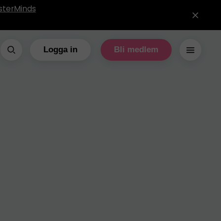
sterMinds
Logga in
Bli medlem