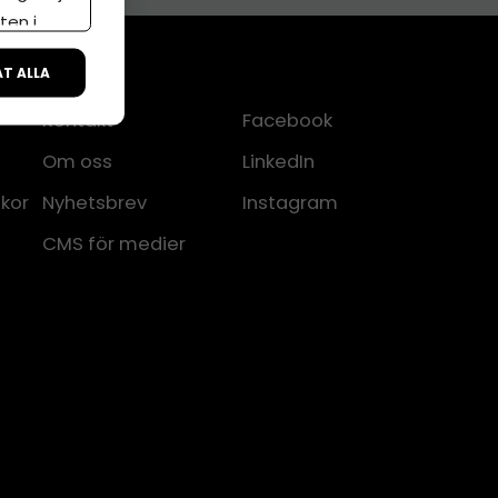
ten i
ÅT ALLA
Kontakt
Facebook
Om oss
LinkedIn
lkor
Nyhetsbrev
Instagram
CMS för medier