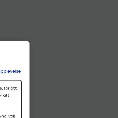
upplevelse.
, för att
r att
ng, välj