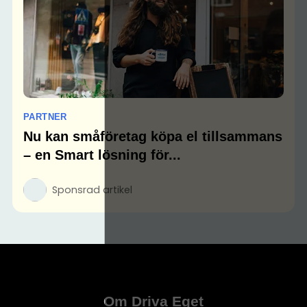
PARTNER
Nu kan småföretag köpa el tillsammans
– en Smart lösning för...
Sponsrad artikel
Om Driva Eget