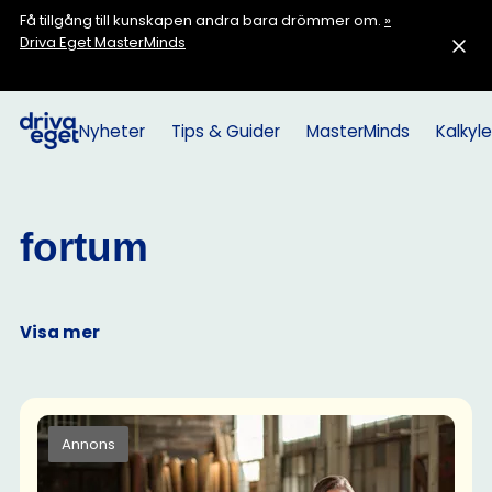
Få tillgång till kunskapen andra bara drömmer om.
»
Driva Eget MasterMinds
Nyheter
Tips & Guider
MasterMinds
Kalkyle
fortum
Visa mer
Annons