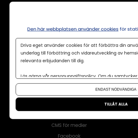
Annonsera
Den här webbplatsen använder cookies
för sta
Om cookies
Driva eget använder cookies för att förbättra din anvä
Våra användarvillkor
underlag till förbättring och vidareutveckling av hems
Policy för AI
relevanta erbjudanden till dig.
Annonspolicy
Läs gärna vår
personuppgiftspolicy
. Om du samtycker t
Tillgänglighet
Om du vill ändra ditt val i efterhand hittar du den möjl
ENDAST NÖDVÄNDIGA
Kontakt
Om oss
TILLÅT ALLA
Nyhetsbrev
CMS för medier
Facebook