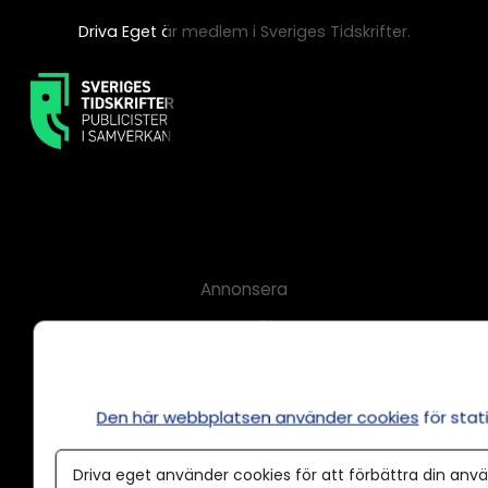
Driva Eget är medlem i Sveriges Tidskrifter.
Annonsera
Om cookies
Våra användarvillkor
Policy för AI
Den här webbplatsen använder cookies
för sta
Annonspolicy
Driva eget använder cookies för att förbättra din anvä
Tillgänglighet