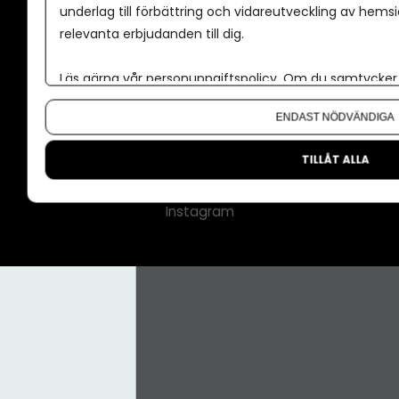
underlag till förbättring och vidareutveckling av hems
Kontakt
relevanta erbjudanden till dig.
Om oss
Läs gärna vår
personuppgiftspolicy
. Om du samtycker t
Nyhetsbrev
Om du vill ändra ditt val i efterhand hittar du den möjl
CMS för medier
ENDAST NÖDVÄNDIGA
Facebook
TILLÅT ALLA
LinkedIn
Instagram