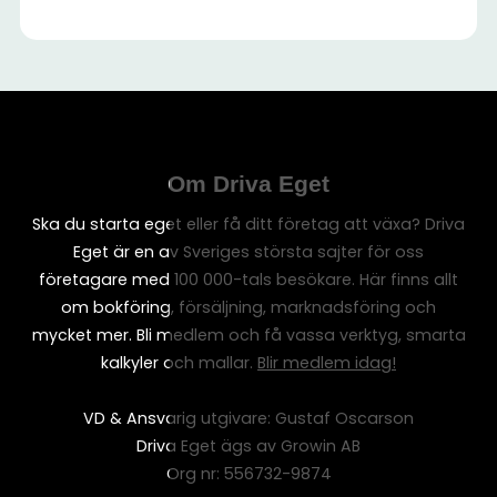
Om Driva Eget
Ska du starta eget eller få ditt företag att växa? Driva
Eget är en av Sveriges största sajter för oss
företagare med 100 000-tals besökare. Här finns allt
om bokföring, försäljning, marknadsföring och
mycket mer. Bli medlem och få vassa verktyg, smarta
kalkyler och mallar.
Blir medlem idag!
VD & Ansvarig utgivare: Gustaf Oscarson
Driva Eget ägs av Growin AB
Org nr: 556732-9874